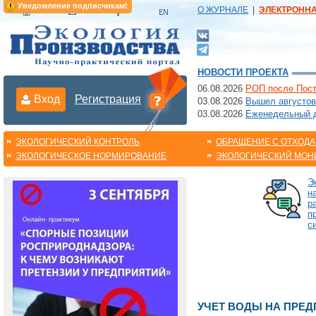
Уведомление подписчикам!
О ЖУРНАЛЕ
|
ЭЛЕКТРОНН
НОВОСТИ ПРОЕКТА
06.08.2026
РОП после Пост
Вход
Регистрация
03.08.2026
Вышел августов
03.08.2026
Еженедельный да
ЭКОЛОГИЧЕСКИЙ КОНТРОЛЬ
ОБРАЩЕНИЕ С ОТХОД
ЭКОЛОГИЧЕСКОЕ НОРМИРОВАНИЕ
ЭКОЛОГИЧЕСКИЙ МОН
Э
н
р
п
с
УЧЕТ ВОДЫ НА ПРЕ