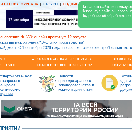
АЯ ВЕРСИЯ ЖУРНАЛА
|
ОТЗЫВЫ
|
ПОДПИСКА
|
РЕКЛАМА:
В ЖУРНАЛЕ
В
На нашем сайте используют
Используя сайт, вы соглаш
Подробнее об обработке пе
ановления № 650: онлайн-практикум 12 августа
ский выпуск журнала "Экология производства"!
йджест. С 1 сентября 2026 года: новые экологические требования, кот
АМИ
ЭКОЛОГИЧЕСКАЯ ЭКСПЕРТИЗА
ЭКОЛОГИЧ
ИТОРИНГ
ЭКОЛОГИЧЕСКИЕ ТЕХНОЛОГИИ
ОХРАНА О
ксперты отвечают
Новости
Готов
а вопросы и
природоохранного
сдачи 
азбирают
законодательства и
разраб
рактические
комментарии к ним
докум
итуации
ДПРИЯТИИ