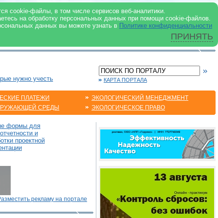
 ИНТЕРНЕТ
ся cookie-файлы, в том числе сервисов веб-аналитики.
аетесь на обработку персональных данных при помощи cookie-файлов.
рсональных данных вы можете узнать в
Политике конфиденциальности
ПРИНЯТЬ
орые нужно учесть
КАРТА ПОРТАЛА
ЕСКИЕ ПЛАТЕЖИ
ЭКОЛОГИЧЕСКИЙ МЕНЕДЖМЕНТ
КРУЖАЮЩЕЙ СРЕДЫ
ЭКОЛОГИЧЕСКОЕ ПРАВО
ые формы для
отчетности и
отки проектной
ентации
Разместить рекламу на портале