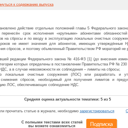
нуться к содержанию выпуска
становлено действие отдельных положений главы 5 Федерального закон
перенесён срок исполнения «крупными» абонентами обязанностей
в на сбросы и по вводу в эксплуатацию локальных очистных сооруже
сроков не имеет значения для абонентов, имеющих утверждённые Н
ния сбросов, и поэтому объявленный Правительством РФ мораторий не р
вшей редакции Федерального закона № 416-ФЗ [1] (до внесения измен
категории которых определены в постановлении Правительства РФ № 230 [
НДС, а в случае невозможности их соблюдения – лимиты на сбросы;
ию локальные очистные сооружения (ЛОС) или разработать и ут
 снижения сбросов, необходимый для получения лимитов и предус
ацию ЛОС, обеспечивающих соблюдение НДС.
Средняя оценка актуальности тематики: 5 из 5
или прочитать статью в журнале, необходимо
зарегистрироваться
О
С полными текстами всех статей
вы можете ознакомиться