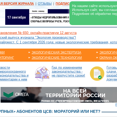
АЯ ВЕРСИЯ ЖУРНАЛА
|
ОТЗЫВЫ
|
ПОДПИСКА
|
РЕКЛАМА:
В ЖУРНАЛЕ
В
На нашем сайте используют
Используя сайт, вы соглаш
Подробнее об обработке пе
ановления № 650: онлайн-практикум 12 августа
ский выпуск журнала "Экология производства"!
йджест. С 1 сентября 2026 года: новые экологические требования, кот
АМИ
ЭКОЛОГИЧЕСКАЯ ЭКСПЕРТИЗА
ЭКОЛОГИЧ
ИТОРИНГ
ЭКОЛОГИЧЕСКИЕ ТЕХНОЛОГИИ
ОХРАНА О
овости
Гид по изменениям
Готов
риродоохранного
законодательства -
сдачи 
аконодательства и
не пропустите сроки!
разраб
омментарии к ним
докум
ПНЫХ» АБОНЕНТОВ ЦСВ: МОРАТОРИЙ ИЛИ НЕТ?