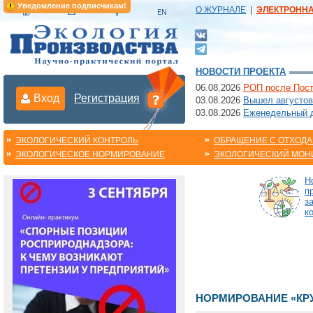
Уведомление подписчикам!
О ЖУРНАЛЕ
|
ЭЛЕКТРОНН
НОВОСТИ ПРОЕКТА
06.08.2026
РОП после Пост
Вход
Регистрация
03.08.2026
Вышел августов
03.08.2026
Еженедельный да
ЭКОЛОГИЧЕСКИЙ КОНТРОЛЬ
ОБРАЩЕНИЕ С ОТХОД
ЭКОЛОГИЧЕСКОЕ НОРМИРОВАНИЕ
ЭКОЛОГИЧЕСКИЙ МОН
Н
п
з
к
НОРМИРОВАНИЕ «КРУ