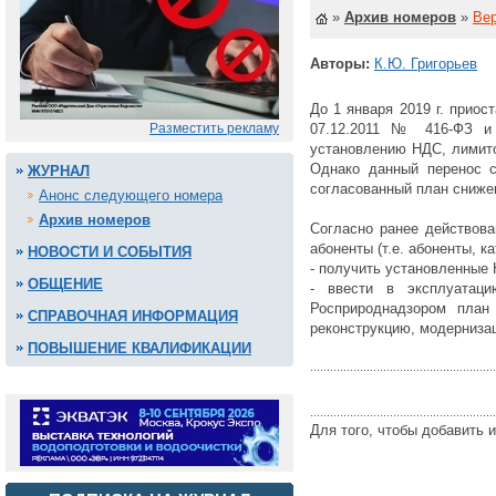
»
Архив номеров
»
Вер
Авторы:
К.Ю. Григорьев
До 1 января 2019 г. прио
Разместить рекламу
07.12.2011 № 416-ФЗ и 
установлению НДС, лимито
Однако данный перенос 
ЖУРНАЛ
согласованный план сниже
Анонс следующего номера
Архив номеров
Согласно ранее действова
абоненты (т.е. абоненты, 
НОВОСТИ И СОБЫТИЯ
- получить установленные 
ОБЩЕНИЕ
- ввести в эксплуатац
Росприроднадзором план
СПРАВОЧНАЯ ИНФОРМАЦИЯ
реконструкцию, модерниз
ПОВЫШЕНИЕ КВАЛИФИКАЦИИ
Для того, чтобы добавить 