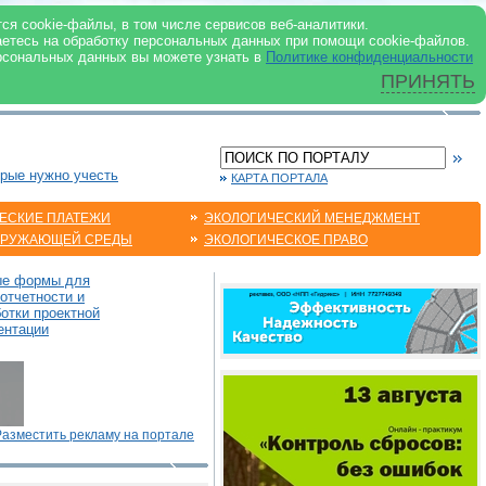
 ИНТЕРНЕТ
ся cookie-файлы, в том числе сервисов веб-аналитики.
аетесь на обработку персональных данных при помощи cookie-файлов.
рсональных данных вы можете узнать в
Политике конфиденциальности
ПРИНЯТЬ
орые нужно учесть
КАРТА ПОРТАЛА
ЕСКИЕ ПЛАТЕЖИ
ЭКОЛОГИЧЕСКИЙ МЕНЕДЖМЕНТ
КРУЖАЮЩЕЙ СРЕДЫ
ЭКОЛОГИЧЕСКОЕ ПРАВО
ые формы для
отчетности и
отки проектной
ентации
Разместить рекламу на портале