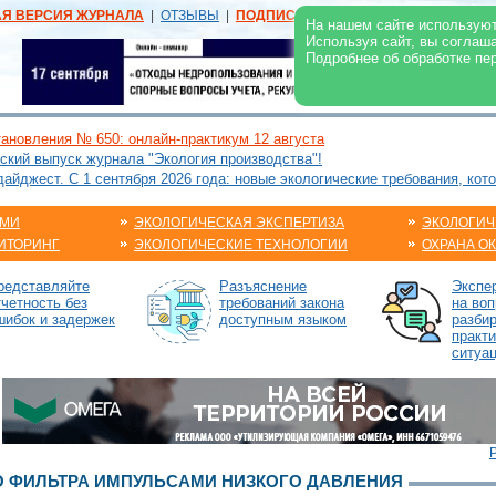
АЯ ВЕРСИЯ ЖУРНАЛА
|
ОТЗЫВЫ
|
ПОДПИСКА
|
РЕКЛАМА:
В ЖУРНАЛЕ
В
На нашем сайте используют
Используя сайт, вы соглаш
Подробнее об обработке пе
ановления № 650: онлайн-практикум 12 августа
ский выпуск журнала "Экология производства"!
йджест. С 1 сентября 2026 года: новые экологические требования, кот
АМИ
ЭКОЛОГИЧЕСКАЯ ЭКСПЕРТИЗА
ЭКОЛОГИЧ
ИТОРИНГ
ЭКОЛОГИЧЕСКИЕ ТЕХНОЛОГИИ
ОХРАНА О
редставляйте
Разъяснение
Экспе
тчетность без
требований закона
на воп
шибок и задержек
доступным языком
разби
практ
ситуа
О ФИЛЬТРА ИМПУЛЬСАМИ НИЗКОГО ДАВЛЕНИЯ