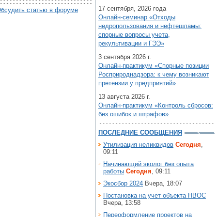
17 сентября, 2026 года
бсудить статью в форуме
Онлайн-семинар «Отходы
недропользования и нефтешламы:
спорные вопросы учета,
рекультивации и ГЭЭ»
3 сентября 2026 г.
Онлайн-практикум «Спорные позиции
Росприроднадзора: к чему возникают
претензии у предприятий»
13 августа 2026 г.
Онлайн-практикум «Контроль сбросов:
без ошибок и штрафов»
ПОСЛЕДНИЕ СООБЩЕНИЯ
Утилизация неликвидов
Сегодня
,
09:11
Начинающий эколог без опыта
работы
Сегодня
, 09:11
Экосбор 2024
Вчера, 18:07
Постановка на учет объекта НВОС
Вчера, 13:58
Переоформление проектов на