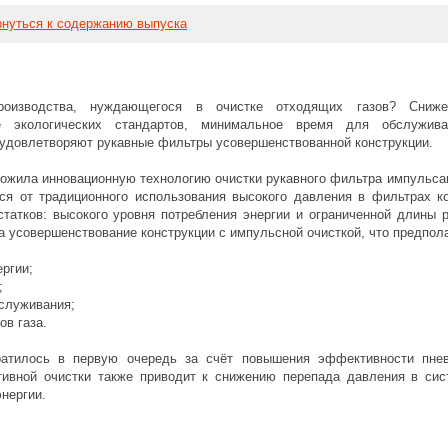
нуться к содержанию выпуска
оизводства, нуждающегося в очистке отходящих газов? Сниже
ие экологических стандартов, минимальное время для обслужива
 удовлетворяют рукавные фильтры усовершенствованной конструкции.
жила инновационную технологию очистки рукавного фильтра импульсам
ся от традиционного использования высокого давления в фильтрах ко
татков: высокого уровня потребления энергии и ограниченной длины ру
 усовершенствование конструкции с импульсной очисткой, что предпола
ергии;
;
бслуживания;
ов газа.
ратилось в первую очередь за счёт повышения эффективности пнев
ивной очистки также приводит к снижению перепада давления в сис
нергии.