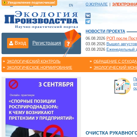
Уведомление подписчикам!
О ЖУРНАЛЕ
|
ЭЛЕКТРОНН
НОВОСТИ ПРОЕКТА
06.08.2026
РОП после Пост
Вход
Регистрация
03.08.2026
Вышел августов
03.08.2026
Еженедельный да
ЭКОЛОГИЧЕСКИЙ КОНТРОЛЬ
ОБРАЩЕНИЕ С ОТХОД
ЭКОЛОГИЧЕСКОЕ НОРМИРОВАНИЕ
ЭКОЛОГИЧЕСКИЙ МОН
П
о
о
ОЧИСТКА РУКАВНОГ