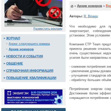
»
Архив номеров
»
Вер
Авторы:
R. Binago
Что необходимо для пр
Разместить рекламу
энергозатрат, соблюден
установки. Этим условиям
ЖУРНАЛ
Анонс следующего номера
Компания CTP Тeam предло
приняла решение отказать
Архив номеров
очень существенных недос
НОВОСТИ И СОБЫТИЯ
усилия были направлены на
ОБЩЕНИЕ
- снижение потребления эн
СПРАВОЧНАЯ ИНФОРМАЦИЯ
- увеличение длины рукава
- улучшение стандартов о
ПОВЫШЕНИЕ КВАЛИФИКАЦИИ
- обработку больших объём
Потребление энергии сок
Достижение более эффект
сокращается потребление э