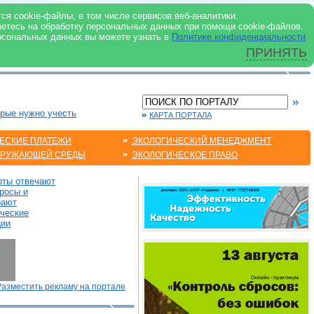
 ИНТЕРНЕТ
ся cookie-файлы, в том числе сервисов веб-аналитики.
аетесь на обработку персональных данных при помощи cookie-файлов.
рсональных данных вы можете узнать в
Политике конфиденциальности
ПРИНЯТЬ
орые нужно учесть
КАРТА ПОРТАЛА
ЕСКИЕ ПЛАТЕЖИ
ЭКОЛОГИЧЕСКИЙ МЕНЕДЖМЕНТ
КРУЖАЮЩЕЙ СРЕДЫ
ЭКОЛОГИЧЕСКОЕ ПРАВО
рты отвечают
росы и
рают
ические
ции
Разместить рекламу на портале