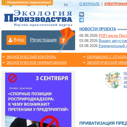
Уведомление подписчикам!
О ЖУРНАЛЕ
|
ЭЛЕКТРОНН
НОВОСТИ ПРОЕКТА
06.08.2026
РОП после Пост
Вход
Регистрация
03.08.2026
Вышел августов
03.08.2026
Еженедельный да
ЭКОЛОГИЧЕСКИЙ КОНТРОЛЬ
ОБРАЩЕНИЕ С ОТХОД
ЭКОЛОГИЧЕСКОЕ НОРМИРОВАНИЕ
ЭКОЛОГИЧЕСКИЙ МОН
Н
п
з
к
ПРИВАТИЗАЦИЯ ПРЕ