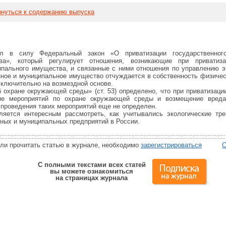
нуться к содержанию выпуска
ил в силу Федеральный закон «О приватизации государственног
ва», который регулирует отношения, возникающие при приватиза
ипального имущества, и связанные с ними отношения по управлению 
ное и муниципальное имущество отчуждается в собственность физиче
сключительно на возмездной основе.
охране окружающей среды» (ст. 53) определено, что при приватизаци
ние мероприятий по охране окружающей среды и возмещение вреда
 проведения таких мероприятий еще не определен.
ляется интересным рассмотреть, как учитывались экологические тр
нных и муниципальных предприятий в России.
или прочитать статью в журнале, необходимо
зарегистрироваться
О
С полными текстами всех статей
вы можете ознакомиться
на страницах журнала