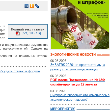
о и
Полный текст статьи
ции
[pdf, 106 KB]
этим
ских
и и национализации имущества
, нанесенного ей. Однако на
ЭКОЛОГИЧЕСКИЕ НОВОСТИ
ебования на начальных этапах
06.08.2026
ЭКВАТЭК-2026: не просто стенды, а
руководство для модернизации
бсудить статью в форуме
06.08.2026
РОП после Постановления № 650:
онлайн-практикум 12 августа
03.08.2026
Цифровые проверки: что изменилось в
экологическом надзоре?
МЕРОПРИЯТИЯ