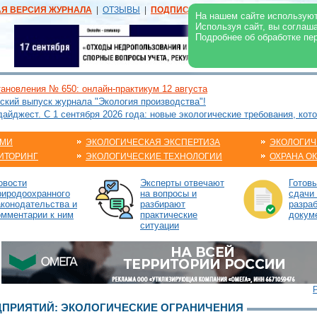
АЯ ВЕРСИЯ ЖУРНАЛА
|
ОТЗЫВЫ
|
ПОДПИСКА
|
РЕКЛАМА:
В ЖУРНАЛЕ
В
На нашем сайте используют
Используя сайт, вы соглаш
Подробнее об обработке пе
ановления № 650: онлайн-практикум 12 августа
ский выпуск журнала "Экология производства"!
йджест. С 1 сентября 2026 года: новые экологические требования, кот
АМИ
ЭКОЛОГИЧЕСКАЯ ЭКСПЕРТИЗА
ЭКОЛОГИЧ
ИТОРИНГ
ЭКОЛОГИЧЕСКИЕ ТЕХНОЛОГИИ
ОХРАНА О
овости
Эксперты отвечают
Готов
риродоохранного
на вопросы и
сдачи 
аконодательства и
разбирают
разраб
омментарии к ним
практические
докум
ситуации
ДПРИЯТИЙ: ЭКОЛОГИЧЕСКИЕ ОГРАНИЧЕНИЯ