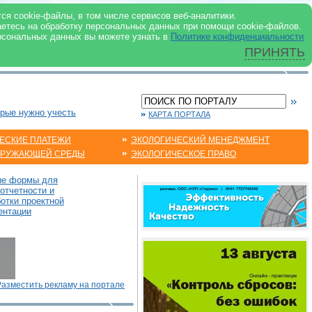
 ИНТЕРНЕТ
ся cookie-файлы, в том числе сервисов веб-аналитики.
аетесь на обработку персональных данных при помощи cookie-файлов.
рсональных данных вы можете узнать в
Политике конфиденциальности
ПРИНЯТЬ
орые нужно учесть
КАРТА ПОРТАЛА
ЕСКИЕ ПЛАТЕЖИ
ЭКОЛОГИЧЕСКИЙ МЕНЕДЖМЕНТ
КРУЖАЮЩЕЙ СРЕДЫ
ЭКОЛОГИЧЕСКОЕ ПРАВО
ые формы для
отчетности и
отки проектной
ентации
Разместить рекламу на портале