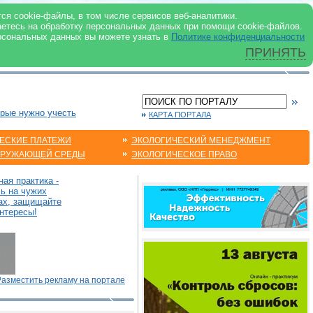
 ИНТЕРНЕТ
ся cookie-файлы, в том числе сервисов веб-аналитики.
аетесь на обработку персональных данных при помощи cookie-файлов.
рсональных данных вы можете узнать в
Политике конфиденциальности
ПРИНЯТЬ
орые нужно учесть
КАРТА ПОРТАЛА
ЕСКИЕ ПЛАТЕЖИ
ЭКОЛОГИЧЕСКИЙ МЕНЕДЖМЕНТ
КРУЖАЮЩЕЙ СРЕДЫ
ЭКОЛОГИЧЕСКОЕ ПРАВО
ая практика -
сь на чужих
ах, защищайте
нтересы!
Разместить рекламу на портале