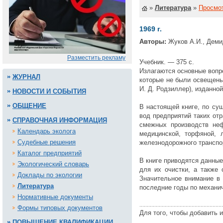
»
Литература
»
Просмо
1969 г.
Авторы:
Жуков А.И., Демид
Разместить рекламу
Учебник. — 375 с.
Излагаются основные вопр
ЖУРНАЛ
которые не были освещены
И. Д. Родзиллер), изданной
НОВОСТИ И СОБЫТИЯ
ОБЩЕНИЕ
В настоящей книге, по су
вод предприятий таких отр
СПРАВОЧНАЯ ИНФОРМАЦИЯ
смежных производств неф
Календарь эколога
медицинской, торфяной, 
Судебные решения
железнодорожного транспо
Каталог предприятий
В книге приводятся данны
Экологический словарь
для их очистки, а также 
Доклады по экологии
Значительное внимание в
Литература
последние годы по механич
Нормативные документы
Формы типовых документов
Для того, чтобы добавить
ПОВЫШЕНИЕ КВАЛИФИКАЦИИ