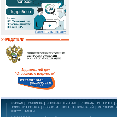
Разместить рекламу
УЧРЕДИТЕЛИ
Издательский дом
"Отраслевые ведомости"
ЖУРНАЛ
|
ПОДПИСКА
|
РЕКЛАМА В ЖУРНАЛЕ
|
РЕКЛАМА В ИНТЕРНЕТ
|
НОВОСТИ ПРОЕКТА
|
НОВОСТИ
|
НОВОСТИ КОМПАНИЙ
|
МЕРОПРИЯТ
ФОРУМ
|
БЛОГИ