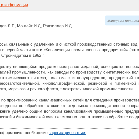
тр информации
Материал прочитан
ов Л.Г., Монгайт И.Д, Родзиллер И.Д.
осы, связанные с удалением и очисткой производственных сточных вод
 в первой части книги «Канализация промышленных предприятий» (автор
 Стройиздатом в 1962 г.
ществу являющейся продолжением ранее изданной, освещаются вопрос
аслей промышленности, как заводы по производству синтетических воло
техимического синтеза, пластмасс и полупродуктов; предприятий го
лесозаготовительной, кинополиграфической, резиновой и пигментной
рта, морского и речного флота, электротехнической промышленности.
е по проектированию канализационных сетей для отведения производств
сведения по обработке стоков от отдельных производственных опера
 книге уделено общим вопросам канализования промышленных предпр
еской и биохимической очистке сточных вод, а также по обработке осад
 информацию, необходимо
зарегистрироваться