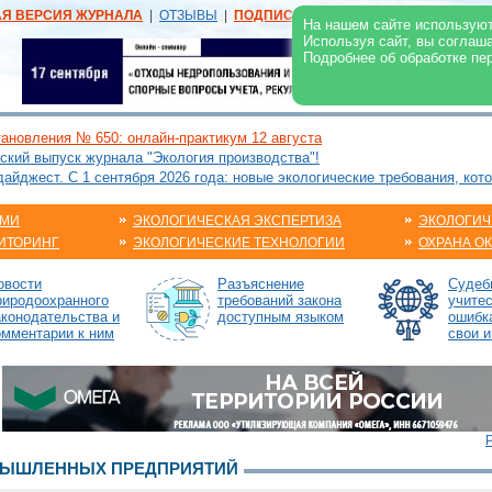
АЯ ВЕРСИЯ ЖУРНАЛА
|
ОТЗЫВЫ
|
ПОДПИСКА
|
РЕКЛАМА:
В ЖУРНАЛЕ
В
На нашем сайте используют
Используя сайт, вы соглаш
Подробнее об обработке пе
ановления № 650: онлайн-практикум 12 августа
ский выпуск журнала "Экология производства"!
йджест. С 1 сентября 2026 года: новые экологические требования, кот
АМИ
ЭКОЛОГИЧЕСКАЯ ЭКСПЕРТИЗА
ЭКОЛОГИЧ
ИТОРИНГ
ЭКОЛОГИЧЕСКИЕ ТЕХНОЛОГИИ
ОХРАНА О
овости
Разъяснение
Судебн
риродоохранного
требований закона
учите
аконодательства и
доступным языком
ошибк
омментарии к ним
свои и
МЫШЛЕННЫХ ПРЕДПРИЯТИЙ