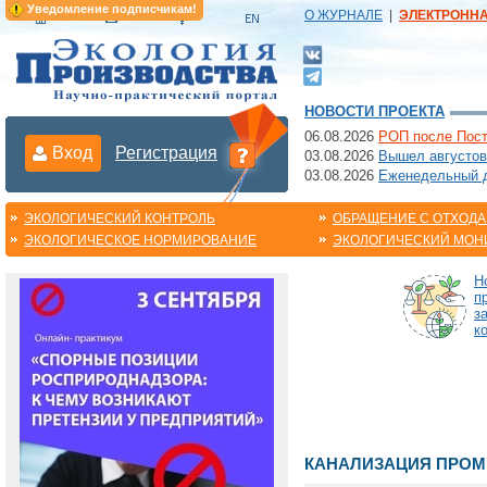
Уведомление подписчикам!
О ЖУРНАЛЕ
|
ЭЛЕКТРОНН
НОВОСТИ ПРОЕКТА
06.08.2026
РОП после Пост
Вход
Регистрация
03.08.2026
Вышел августов
03.08.2026
Еженедельный да
ЭКОЛОГИЧЕСКИЙ КОНТРОЛЬ
ОБРАЩЕНИЕ С ОТХОД
ЭКОЛОГИЧЕСКОЕ НОРМИРОВАНИЕ
ЭКОЛОГИЧЕСКИЙ МОН
Н
п
з
к
КАНАЛИЗАЦИЯ ПРО