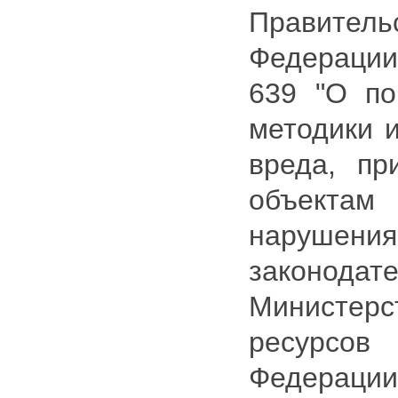
Правител
Федераци
639 "О по
методики 
вреда, пр
объект
наруше
законодат
Министе
ресурс
Федерации 