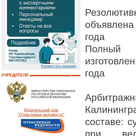
Резолютив
объявлен
года
Полный 
изготовл
Разместить рекламу
года
УЧРЕДИТЕЛИ
Арбит
Калининг
Издательский дом
"Отраслевые ведомости"
составе: с
при вед