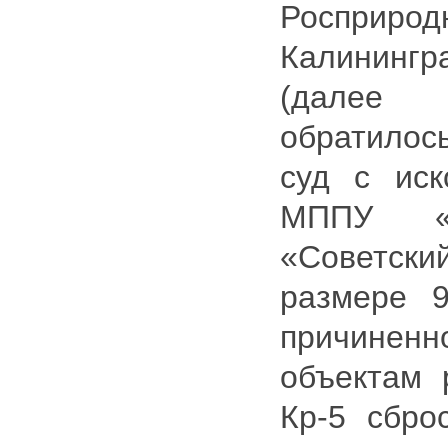
Роспри
Калининг
(далее 
обратило
суд с ис
МППУ «
«Советс
размере 9
причине
объектам 
Кр-5 сбро