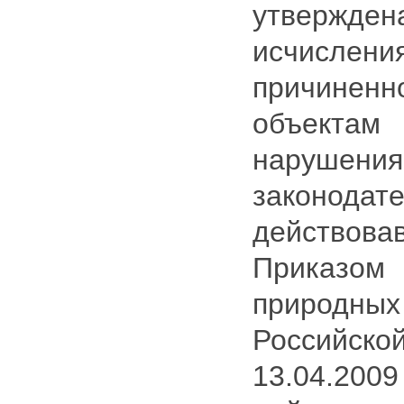
утверж
исчислен
причин
объект
наруше
законодате
действовав
Приказо
природ
Российск
13.04.200