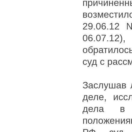
причин
возмест
29.06.12 
06.07.1
обратило
суд с расс
Заслушав 
деле, исс
дела в 
положени