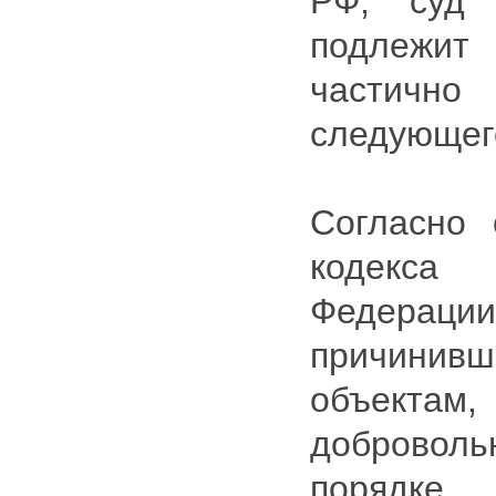
РФ, суд 
подлежит
частичн
следующег
Согласно 
кодекс
Федер
причинив
объектам
доброволь
порядк