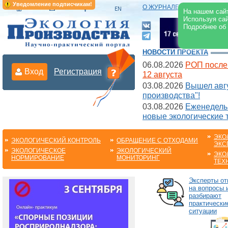
Уведомление подписчикам!
О ЖУРНАЛЕ
|
ЭЛЕКТРОНН
На нашем сайт
Используя сай
Подробнее об
НОВОСТИ ПРОЕКТА
06.08.2026
РОП после
Вход
Регистрация
12 августа
03.08.2026
Вышел авгу
производства"!
03.08.2026
Еженедельн
новые экологические 
ЭКО
ЭКОЛОГИЧЕСКИЙ КОНТРОЛЬ
ОБРАЩЕНИЕ С ОТХОДАМИ
ЭКС
ЭКОЛОГИЧЕСКОЕ
ЭКОЛОГИЧЕСКИЙ
ЭКО
НОРМИРОВАНИЕ
МОНИТОРИНГ
ТЕХ
Эксперты от
на вопросы 
разбирают
практически
ситуации