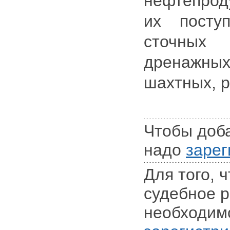
нефтепро
их посту
сточны
дренажн
шахтных, р
Чтобы доб
надо
зарег
Для того, 
судебное 
необходим