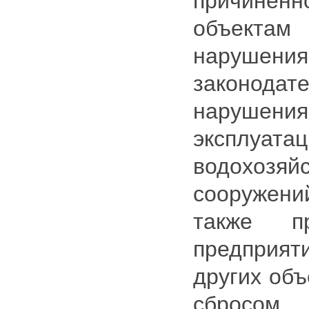
причин
объект
наруше
законодате
наруш
эксплуата
водохозя
сооружен
также п
предприят
других объ
сброс