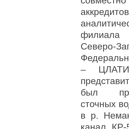
совместно
аккредито
аналитич
филиала
Северо-За
Федеральн
– ЦЛАТИ
представ
был про
сточных во
в р. Нем
канал КР-