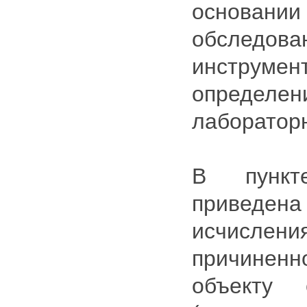
основа
обследова
инструмен
определе
лаборатор
В пункт
приведе
исчислен
причине
объекту 