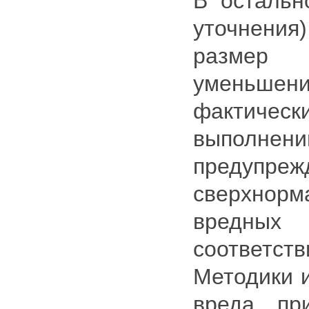
В остальн
уточнения
размер 
уменьше
фактиче
выполнен
предупреж
сверхнор
вредны
соответс
Методики 
вреда, пр