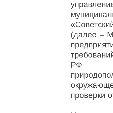
управлен
муниципал
«Советски
(далее – 
предпри
требовани
РФ 
природопо
окружаю
проверки о