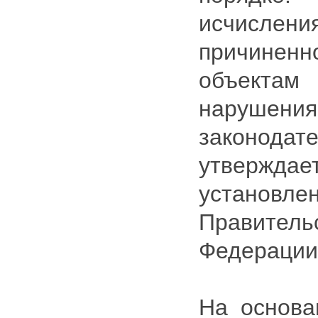
исчислен
причин
объект
наруше
законодате
утвержда
установле
Правител
Федерации
На основа