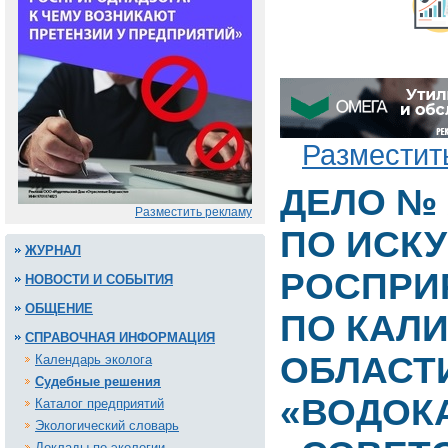
Разместит
ДЕЛО № 
Разместить рекламу
ПО ИСК
ЖУРНАЛ
РОСПРИ
НОВОСТИ И СОБЫТИЯ
ОБЩЕНИЕ
ПО КАЛ
СПРАВОЧНАЯ ИНФОРМАЦИЯ
ОБЛАСТИ
Календарь эколога
Судебные решения
«ВОДОК
Каталог предприятий
Экологический словарь
Доклады по экологии