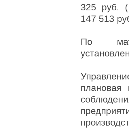
325 руб. 
147 513 руб
По мат
установле
Управле
плановая 
соблюден
предприят
производс