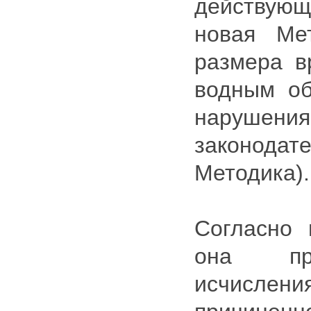
действую
новая Ме
размера в
водным об
наруше
законода
Методика).
Согласно 
она пр
исчислен