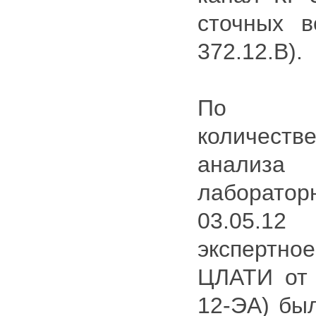
сточных 
372.12.В).
По ре
количеств
анализ
лаборато
03.05.1
эксперт
ЦЛАТИ от 
12-ЭА) был