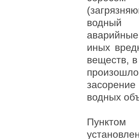
(загрязн
водный 
аварийны
иных вред
веществ, в
произош
засорение
водных объ
Пункто
установле