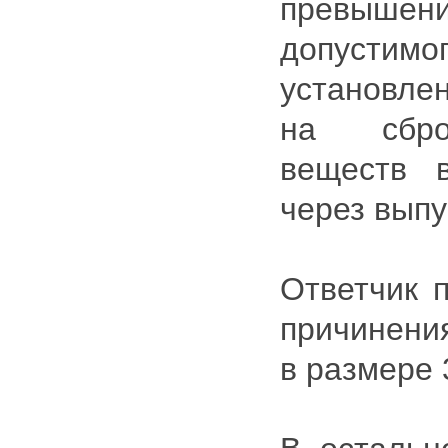
превыше
допуст
установле
на сбро
веществ 
через вып
Ответчик п
причинения
в размере 