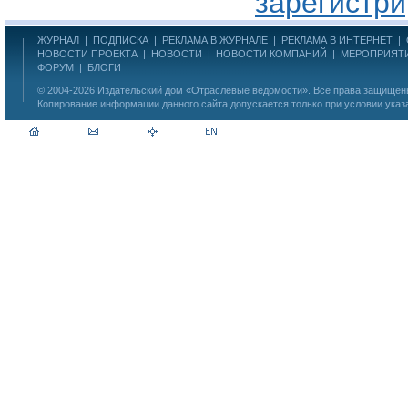
зарегистри
ЖУРНАЛ
|
ПОДПИСКА
|
РЕКЛАМА В ЖУРНАЛЕ
|
РЕКЛАМА В ИНТЕРНЕТ
|
НОВОСТИ ПРОЕКТА
|
НОВОСТИ
|
НОВОСТИ КОМПАНИЙ
|
МЕРОПРИЯТ
ФОРУМ
|
БЛОГИ
© 2004-2026
Издательский дом «Отраслевые ведомости»
. Все права защище
Копирование информации данного сайта допускается только при условии указ