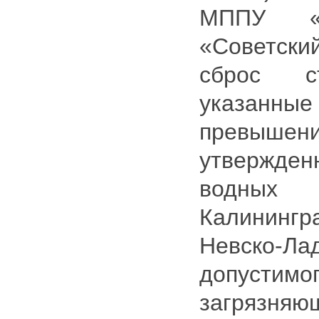
МППУ «
«Советски
сброс 
указанные
превышен
утвержд
водных
Калининг
Невско-
допуст
загрязн