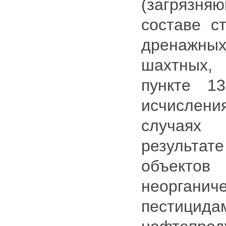
(загрязн
составе с
дренажн
шахтных, 
пункте 1
исчислени
случаях
результа
объектов
неорганич
пест