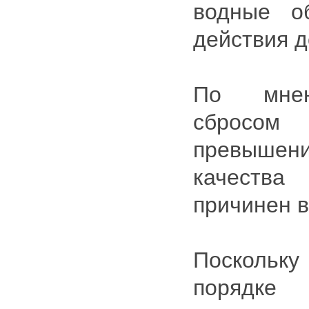
водные о
действия д
По мнен
сбросом
превышен
качества
причинен в
Поскольк
порядк