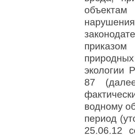
объекта
наруше
законод
приказо
природн
экологии 
87 (дале
фактичес
водному об
период (ут
25.06.12 