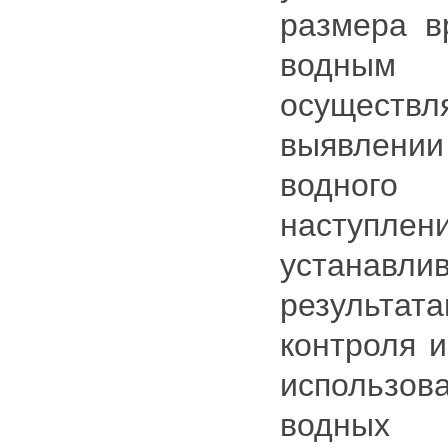
размера в
водны
осущес
выявлении
водного 
наступ
устана
результата
контроля и
использ
водных