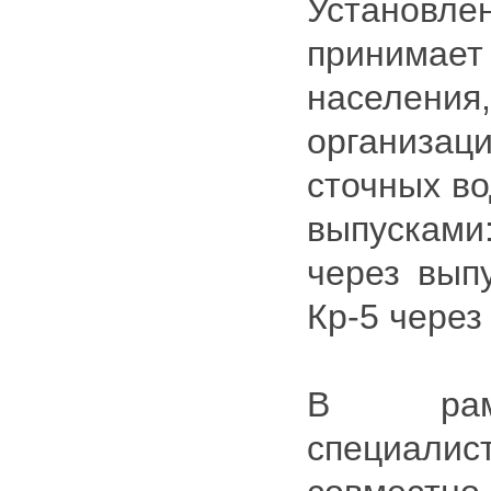
Установлен
принимае
населени
организац
сточных во
выпускам
через вып
Кр-5 через
В рамк
специали