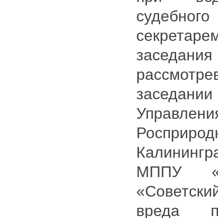
судебн
секрета
заседания 
рассмот
заседан
Управлени
Роспри
Калининг
МППУ «
«Советски
вреда 