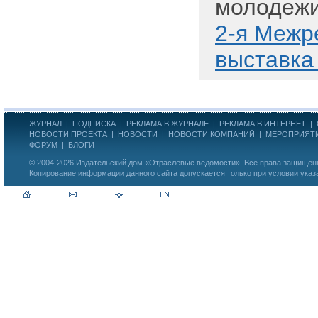
молодеж
2-я Межр
выставка
ЖУРНАЛ
|
ПОДПИСКА
|
РЕКЛАМА В ЖУРНАЛЕ
|
РЕКЛАМА В ИНТЕРНЕТ
|
НОВОСТИ ПРОЕКТА
|
НОВОСТИ
|
НОВОСТИ КОМПАНИЙ
|
МЕРОПРИЯТ
ФОРУМ
|
БЛОГИ
© 2004-2026
Издательский дом «Отраслевые ведомости»
. Все права защище
Копирование информации данного сайта допускается только при условии указ