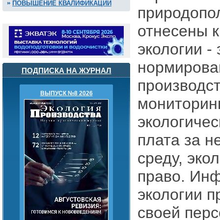
ПОВЫШЕНИЕ КВАЛИФИКАЦИИ
природопо
отнесены 
экологии -
нормирова
ПОДПИСКА НА ЖУРНАЛ
производст
ВЫПУСК №8 2026
мониторинг
экологичес
плата за н
среду, эко
право. Ин
экологии п
своей пер