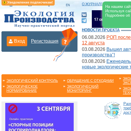
Уведомление подписчикам!
О ЖУРНАЛЕ
|
ЭЛЕКТРОНН
На нашем сайт
Используя сай
Подробнее об
НОВОСТИ ПРОЕКТА
06.08.2026
РОП после
Вход
Регистрация
12 августа
03.08.2026
Вышел авгу
производства"!
03.08.2026
Еженедельн
новые экологические 
ЭКО
ЭКОЛОГИЧЕСКИЙ КОНТРОЛЬ
ОБРАЩЕНИЕ С ОТХОДАМИ
ЭКС
ЭКОЛОГИЧЕСКОЕ
ЭКОЛОГИЧЕСКИЙ
ЭКО
НОРМИРОВАНИЕ
МОНИТОРИНГ
ТЕХ
Раз
тре
дос