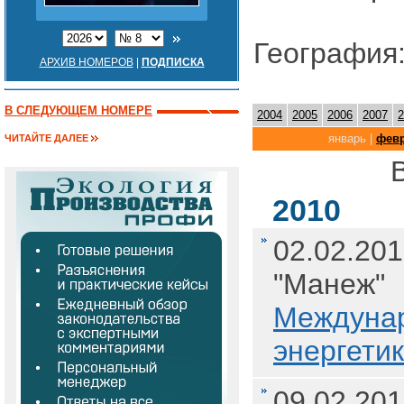
География
АРХИВ НОМЕРОВ
|
ПОДПИСКА
В СЛЕДУЮЩЕМ НОМЕРЕ
2004
2005
2006
2007
2
январь |
фев
ЧИТАЙТЕ ДАЛЕЕ
В
2010
02.02.201
"Манеж"
Междуна
энергети
09.02.201