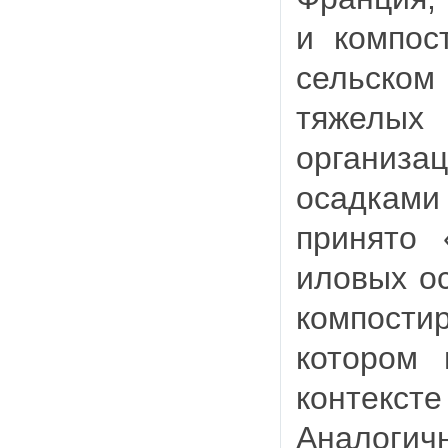
и компос
сельско
тяжелых
организ
осадкам
принято 
иловых ос
компост
котором 
контекст
Аналогичн