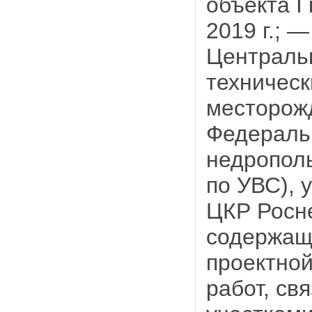
объекта I
2019 г.; 
Централь
техническ
месторож
Федеральн
недропол
по УВС),
ЦКР Росне
содержащ
проектно
работ, св