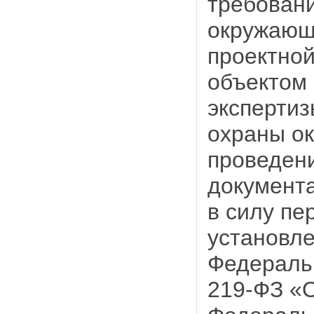
требован
окружающ
проектно
объектом 
экспертиз
охраны о
проведени
документа
в силу пе
установле
Федеральн
219-ФЗ «