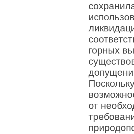
сохранил
использов
ликвидаци
соответст
горных вы
существо
допущени
Поскольку
возможнос
от необх
требовани
природоп