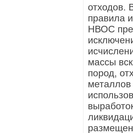
отходов. 
правила и
НВОС пре
исключени
исчислен
массы вс
пород, от
металлов 
использов
выработок
ликвидаци
размещен