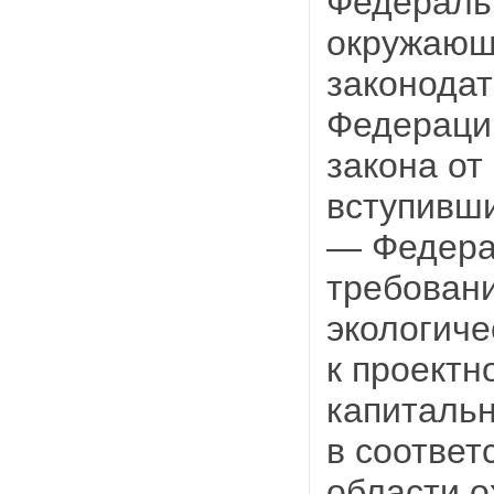
Федераль
окружающ
законодат
Федераци
закона от
вступивши
— Федера
требовани
экологиче
к проектн
капитальн
в соответ
области 