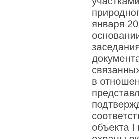
участками
природног
января 20
основани
заседани
документа
связанных
в отношен
представ
подтверж
соответст
объекта I
охраны о