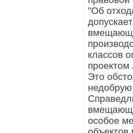
"Об отход
допускае
вмещающи
производс
классов о
проектом 
Это обсто
недобрую
Справедли
вмещающи
особое ме
объектов