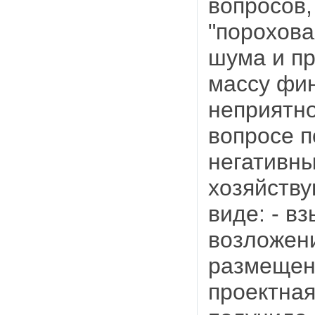
вопросов,
"порохова
шума и п
массу фи
неприятно
вопросе п
негативн
хозяйству
виде: - в
возложени
размещени
проектная