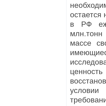
необход
остается 
в РФ еж
млн.тонн 
массе св
имеющ
исследо
ценнос
восстано
условии
требова