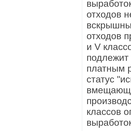
выработо
отходов н
вскрышны
отходов п
и V класс
подлежит
платным 
статус "и
вмещающи
производс
классов о
выработо