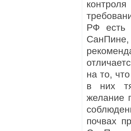
контро
требовани
РФ есть 
СанПин
рекомен
отличаетс
на то, чт
в них т
желание п
соблюде
почвах п