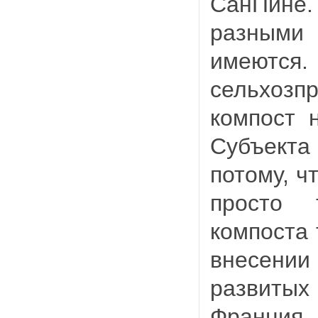
СанПине.
разными 
имеют
сельхоз
компост 
Субъект
потому, ч
просто 
компоста 
внесени
развиты
Франция, 