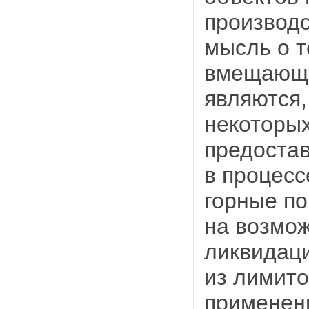
производс
мысль о т
вмещающи
являются,
некоторы
предоста
в процесс
горные по
на возмож
ликвидаци
из лимито
применени