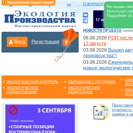
Уведомление подписчикам!
О ЖУРНАЛЕ
|
ЭЛЕКТРОНН
На нашем сайт
Используя сай
Подробнее об
НОВОСТИ ПРОЕКТА
06.08.2026
РОП после
Вход
Регистрация
12 августа
03.08.2026
Вышел авгу
производства"!
03.08.2026
Еженедельн
новые экологические 
ЭКО
ЭКОЛОГИЧЕСКИЙ КОНТРОЛЬ
ОБРАЩЕНИЕ С ОТХОДАМИ
ЭКС
ЭКОЛОГИЧЕСКОЕ
ЭКОЛОГИЧЕСКИЙ
ЭКО
НОРМИРОВАНИЕ
МОНИТОРИНГ
ТЕХ
Представл
отчетность
ошибок и з