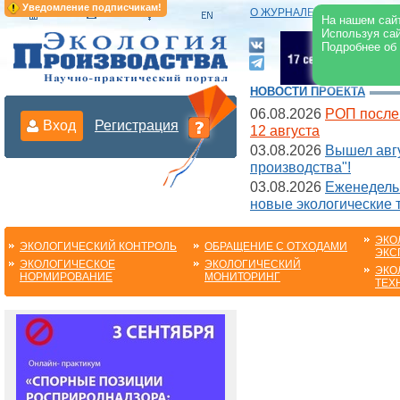
Уведомление подписчикам!
О ЖУРНАЛЕ
|
ЭЛЕКТРОНН
На нашем сайт
Используя сай
Подробнее об
НОВОСТИ ПРОЕКТА
06.08.2026
РОП после
Вход
Регистрация
12 августа
03.08.2026
Вышел авгу
производства"!
03.08.2026
Еженедельн
новые экологические 
ЭКО
ЭКОЛОГИЧЕСКИЙ КОНТРОЛЬ
ОБРАЩЕНИЕ С ОТХОДАМИ
ЭКС
ЭКОЛОГИЧЕСКОЕ
ЭКОЛОГИЧЕСКИЙ
ЭКО
НОРМИРОВАНИЕ
МОНИТОРИНГ
ТЕХ