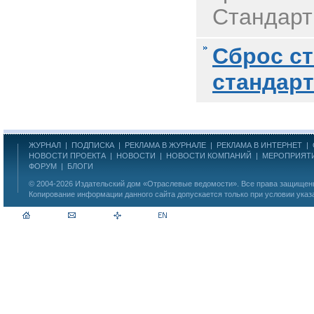
Стандарт 
Сброс с
стандар
ЖУРНАЛ
|
ПОДПИСКА
|
РЕКЛАМА В ЖУРНАЛЕ
|
РЕКЛАМА В ИНТЕРНЕТ
|
НОВОСТИ ПРОЕКТА
|
НОВОСТИ
|
НОВОСТИ КОМПАНИЙ
|
МЕРОПРИЯТ
ФОРУМ
|
БЛОГИ
© 2004-2026
Издательский дом «Отраслевые ведомости»
. Все права защище
Копирование информации данного сайта допускается только при условии указ