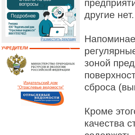
предприяти
другие нет.
Напоминае
Разместить рекламу
регулярны
УЧРЕДИТЕЛИ
зоной пре
поверхност
Издательский дом
сброса (вы
"Отраслевые ведомости"
Кроме это
качества с