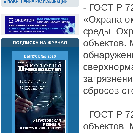
ПОВЫШЕНИЕ КВАЛИФИКАЦИИ
- ГОСТ Р 7
«Охрана о
среды. Ох
объектов. 
ПОДПИСКА НА ЖУРНАЛ
обнаружен
ВЫПУСК №8 2026
сверхнорм
загрязнени
сбросов ст
- ГОСТ Р 
объектов. 