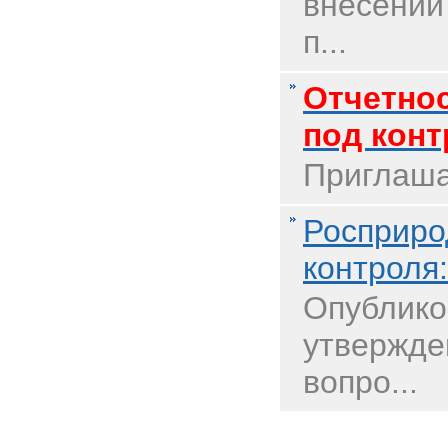
внесении
п...
Отчетнос
под конт
Приглаша
Росприро
контроля
Опублико
утвержде
вопро...