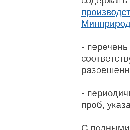
содержать 
производст
Минприроды
- перечень
соответст
разрешенн
- периодич
проб, указ
С полными 