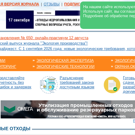
АЯ ВЕРСИЯ ЖУРНАЛА
|
ОТЗЫВЫ
|
ПОДПИСКА
|
РЕКЛАМА:
В ЖУРНАЛЕ
В
На нашем сайте используют
Используя сайт, вы соглаш
Подробнее об обработке пе
ановления № 650: онлайн-практикум 12 августа
ский выпуск журнала "Экология производства"!
йджест. С 1 сентября 2026 года: новые экологические требования, кот
АМИ
ЭКОЛОГИЧЕСКАЯ ЭКСПЕРТИЗА
ЭКОЛОГИЧ
ИТОРИНГ
ЭКОЛОГИЧЕСКИЕ ТЕХНОЛОГИИ
ОХРАНА О
редставляйте
Разъяснение
Готов
тчетность без
требований закона
сдачи 
шибок и задержек
доступным языком
разраб
докум
НЫЕ ОТХОДЫ