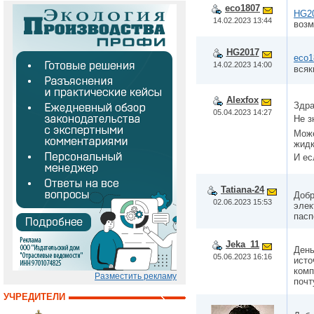
eco1807
HG2
14.02.2023 13:44
возм
HG2017
eco1
14.02.2023 14:00
вся
Alexfox
Здра
05.04.2023 14:27
Не з
Може
жидк
И ес
Tatiana-24
Добр
02.06.2023 15:53
элек
пасп
Jeka_11
День
05.06.2023 16:16
исто
комп
Разместить рекламу
почт
УЧРЕДИТЕЛИ