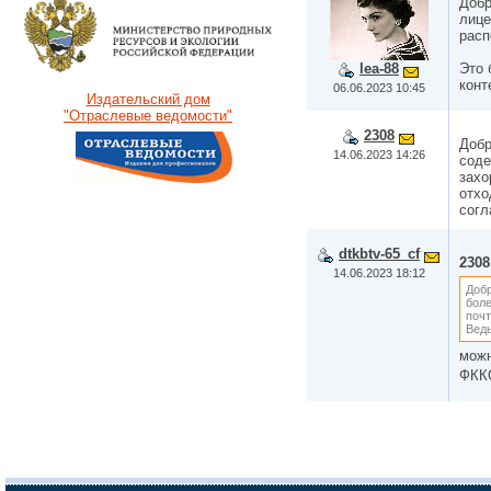
Добр
лице
расп
lea-88
Это 
конт
06.06.2023 10:45
Издательский дом
"Отраслевые ведомости"
2308
Добр
14.06.2023 14:26
соде
захо
отхо
согл
dtkbtv-65_cf
2308
14.06.2023 18:12
Добр
боле
почт
Ведь
можн
ФКК