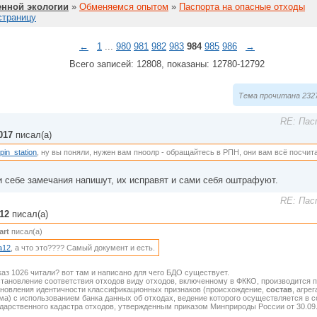
нной экологии
»
Обменяемся опытом
»
Паспорта на опасные отходы
страницу
←
1
...
980
981
982
983
984
985
986
→
Всего записей: 12808, показаны: 12780-12792
Тема прочитана 2327
RE: Пас
017
писал(а)
apin_station
, ну вы поняли, нужен вам пноолр - обращайтесь в РПН, они вам всё посчита
 себе замечания напишут, их исправят и сами себя оштрафуют.
RE: Пас
a12
писал(а)
art
писал(а)
na12
, а что это???? Самый документ и есть.
аз 1026 читали? вот там и написано для чего БДО существует.
становление соответствия отходов виду отходов, включенному в ФККО, производится 
ановления идентичности классификационных признаков (происхождение,
состав
, агре
а) с использованием банка данных об отходах, ведение которого осуществляется в 
дарственного кадастра отходов, утвержденным приказом Минприроды России от 30.09.