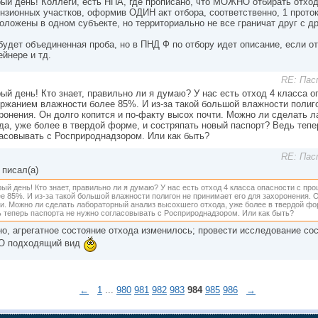
ый день! Коллеги, есть НПА, где прописано, что МОЖНО отбирать отхо
нзионных участков, оформив ОДИН акт отбора, соответственно, 1 проток
оложены в одном субъекте, но территориально не все граничат друг с д
будет объединенная проба, но в ПНД Ф по отбору идет описание, если от
ейнере и тд.
RE: Пас
ый день! Кто знает, правильно ли я думаю? У нас есть отход 4 класса 
ржанием влажности более 85%. И из-за такой большой влажности полиго
ронения. Он долго копится и по-факту высох почти. Можно ли сделать 
да, уже более в твердой форме, и состряпать новый паспорт? Ведь тепе
асовывать с Росприроднадзором. Или как быть?
RE: Пас
писал(а)
ый день! Кто знает, правильно ли я думаю? У нас есть отход 4 класса опасности с п
е 85%. И из-за такой большой влажности полигон не принимает его для захоронения. 
и. Можно ли сделать лабораторный анализ высохшего отхода, уже более в твердой фо
 теперь паспорта не нужно согласовывать с Росприроднадзором. Или как быть?
о, агрегатное состояние отхода изменилось; провести исследование со
О подходящий вид
←
1
...
980
981
982
983
984
985
986
→