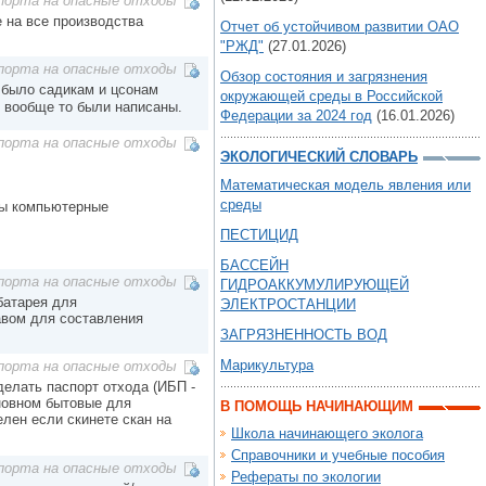
порта на опасные отходы
е на все производства
Отчет об устойчивом развитии ОАО
"РЖД"
(27.01.2026)
порта на опасные отходы
Обзор состояния и загрязнения
 было садикам и цсонам
окружающей среды в Российской
 вообще то были написаны.
Федерации за 2024 год
(16.01.2026)
порта на опасные отходы
ЭКОЛОГИЧЕСКИЙ СЛОВАРЬ
Математическая модель явления или
среды
ры компьютерные
ПЕСТИЦИД
БАССЕЙН
порта на опасные отходы
ГИДРОАККУМУЛИРУЮЩЕЙ
 батарея для
ЭЛЕКТРОСТАНЦИИ
авом для составления
ЗАГРЯЗНЕННОСТЬ ВОД
Марикультура
порта на опасные отходы
делать паспорт отхода (ИБП -
новном бытовые для
В ПОМОЩЬ НАЧИНАЮЩИМ
елен если скинете скан на
Школа начинающего эколога
Справочники и учебные пособия
порта на опасные отходы
Рефераты по экологии