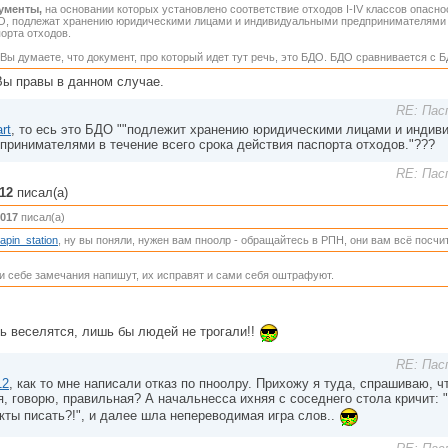
ументы,
на основании которых установлено соответствие отходов I-IV классов опасно
О, подлежат хранению юридическими лицами и индивидуальными предпринимателями в
орта отходов.
Вы думаете, что документ, про который идет тут речь, это БДО. БДО сравнивается с 
Вы правы в данном случае.
RE: Пас
rt
, то есь это БДО ""подлежит хранению юридическими лицами и инди
принимателями в течение всего срока действия паспорта отходов."???
RE: Пас
a12
писал(а)
017
писал(а)
rapin_station
, ну вы поняли, нужен вам пноолр - обращайтесь в РПН, они вам всё посчит
 себе замечания напишут, их исправят и сами себя оштрафуют.
ь веселятся, лишь бы людей не трогали!!
RE: Пас
12
, как то мне написали отказ по пноолру. Прихожу я туда, спрашиваю, ч
я, говорю, правильная? А начальнесса ихняя с соседнего стола кричит:
кты писать?!", и далее шла непереводимая игра слов..