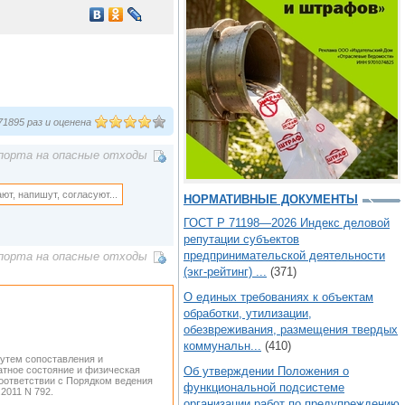
1895 раз и оценена
порта на опасные отходы
ют, напишут, согласуют...
НОРМАТИВНЫЕ ДОКУМЕНТЫ
ГОСТ Р 71198—2026 Индекс деловой
репутации субъектов
предпринимательской деятельности
порта на опасные отходы
(экг-рейтинг) ...
(371)
О единых требованиях к объектам
обработки, утилизации,
обезвреживания, размещения твердых
коммунальн...
(410)
путем сопоставления и
гатное состояние и физическая
Об утверждении Положения о
соответствии с Порядком ведения
функциональной подсистеме
2011 N 792.
организации работ по предупреждению