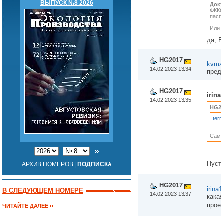
ВЫПУСК №8 2026
Док
ФКК
пасп
Или 
да, 
HG2017
kvma
14.02.2023 13:34
пред
HG2017
irin
14.02.2023 13:35
HG2
ter
Сами
Пуст
АРХИВ НОМЕРОВ
|
ПОДПИСКА
HG2017
irina
В СЛЕДУЮЩЕМ НОМЕРЕ
14.02.2023 13:37
кака
прое
ЧИТАЙТЕ ДАЛЕЕ