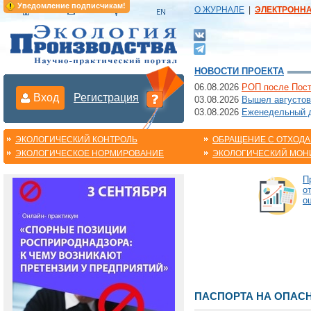
Уведомление подписчикам!
О ЖУРНАЛЕ
|
ЭЛЕКТРОНН
НОВОСТИ ПРОЕКТА
06.08.2026
РОП после Пост
Вход
Регистрация
03.08.2026
Вышел августов
03.08.2026
Еженедельный да
ЭКОЛОГИЧЕСКИЙ КОНТРОЛЬ
ОБРАЩЕНИЕ С ОТХОД
ЭКОЛОГИЧЕСКОЕ НОРМИРОВАНИЕ
ЭКОЛОГИЧЕСКИЙ МОН
П
о
о
ПАСПОРТА НА ОПАС