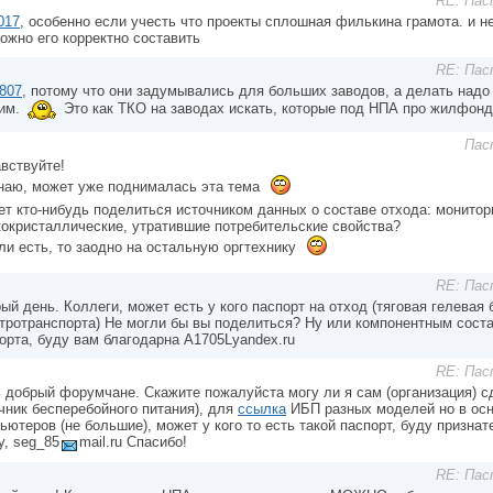
RE: Пас
017
, особенно если учесть что проекты сплошная филькина грамота. и н
ожно его корректно составить
RE: Пас
807
, потому что они задумывались для больших заводов, а делать надо
ким.
Это как ТКО на заводах искать, которые под НПА про жилфонд
Пас
вствуйте!
наю, может уже поднималась эта тема
т кто-нибудь поделиться источником данных о составе отхода: монито
окристаллические, утратившие потребительские свойства?
ли есть, то заодно на остальную оргтехнику
RE: Пас
ый день. Коллеги, может есть у кого паспорт на отход (тяговая гелевая
тротранспорта) Не могли бы вы поделиться? Ну или компонентным сост
орта, буду вам благодарна A1705Lyandex.ru
RE: Пас
 добрый форумчане. Скажите пожалуйста могу ли я сам (организация) с
чник бесперебойного питания), для
ссылка
ИБП разных моделей но в ос
ьютеров (не большие), может у кого то есть такой паспорт, буду признат
у, seg_85
mail.ru Спасибо!
RE: Пас