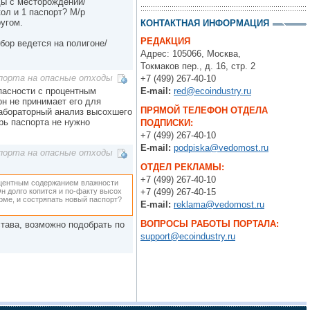
ды с месторождений/
ол и 1 паспорт? М/р
ругом.
КОНТАКТНАЯ ИНФОРМАЦИЯ
РЕДАКЦИЯ
бор ведется на полигоне/
Адрес: 105066, Москва,
Токмаков пер., д. 16, стр. 2
порта на опасные отходы
+7 (499) 267-40-10
опасности с процентным
E-mail:
red@ecoindustry.ru
н не принимает его для
ПРЯМОЙ ТЕЛЕФОН ОТДЕЛА
лабораторный анализ высохшего
рь паспорта не нужно
ПОДПИСКИ:
+7 (499) 267-40-10
E-mail:
podpiska@vedomost.ru
порта на опасные отходы
ОТДЕЛ РЕКЛАМЫ:
+7 (499) 267-40-10
роцентным содержанием влажности
Он долго копится и по-факту высох
+7 (499) 267-40-15
рме, и состряпать новый паспорт?
E-mail:
reklama@vedomost.ru
ВОПРОСЫ РАБОТЫ ПОРТАЛА:
става, возможно подобрать по
support@ecoindustry.ru