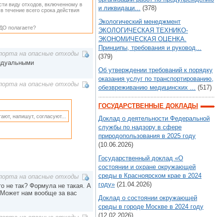
сти виду отходов, включенному в
и ликвидаци...
(378)
 течение всего срока действия
Экологический менеджмент
БДО полагаете?
ЭКОЛОГИЧЕСКАЯ ТЕХНИКО-
ЭКОНОМИЧЕСКАЯ ОЦЕНКА.
Принципы, требования и руковод...
порта на опасные отходы
(379)
видуальными
Об утверждении требований к порядку
оказания услуг по транспортированию,
порта на опасные отходы
обезвреживанию медицинских ...
(517)
ГОСУДАРСТВЕННЫЕ ДОКЛАДЫ
ают, напишут, согласуют...
Доклад о деятельности Федеральной
службы по надзору в сфере
природопользования в 2025 году
(10.06.2026)
Государственный доклад «О
состоянии и охране окружающей
среды в Красноярском крае в 2024
порта на опасные отходы
году»
(21.04.2026)
то не так? Формула не такая. А
 "Может нам вообще за вас
Доклад о состоянии окружающей
среды в городе Москве в 2024 году
(12.02.2026)