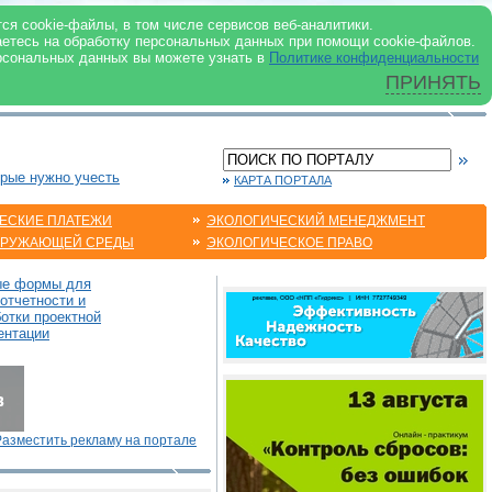
 ИНТЕРНЕТ
ся cookie-файлы, в том числе сервисов веб-аналитики.
аетесь на обработку персональных данных при помощи cookie-файлов.
рсональных данных вы можете узнать в
Политике конфиденциальности
ПРИНЯТЬ
орые нужно учесть
КАРТА ПОРТАЛА
ЕСКИЕ ПЛАТЕЖИ
ЭКОЛОГИЧЕСКИЙ МЕНЕДЖМЕНТ
КРУЖАЮЩЕЙ СРЕДЫ
ЭКОЛОГИЧЕСКОЕ ПРАВО
ые формы для
отчетности и
отки проектной
ентации
Разместить рекламу на портале