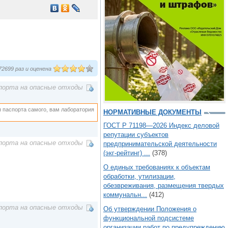
2699 раз и оценена
порта на опасные отходы
я паспорта самого, вам лаборатория
НОРМАТИВНЫЕ ДОКУМЕНТЫ
ГОСТ Р 71198—2026 Индекс деловой
репутации субъектов
порта на опасные отходы
предпринимательской деятельности
(экг-рейтинг) ...
(378)
О единых требованиях к объектам
обработки, утилизации,
обезвреживания, размещения твердых
коммунальн...
(412)
порта на опасные отходы
Об утверждении Положения о
функциональной подсистеме
организации работ по предупреждению