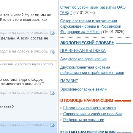
Отчет об устойчивом развитии ОАО
"РЖД"
(27.01.2026)
е тот и чего? Ну если мы не
то от этого выиграет, как
Обзор состояния и загрязнения
окружающей среды в Российской
Федерации за 2024 год
(16.01.2026)
порта на опасные отходы
сделаны. А если состав не
ЭКОЛОГИЧЕСКИЙ СЛОВАРЬ
ПОЧВЕННАЯ ВЫТЯЖКА
порта на опасные отходы
Аудиторская организация
и состав не соответствует составу
Двухкомпонентная система
нейтрализации отработавших газов
о состава вида отходов
ПАРАЗИТ
 химического анализа)"?
Эрозионноопасные земли
порта на опасные отходы
В ПОМОЩЬ НАЧИНАЮЩИМ
елаете?
Школа начинающего эколога
Справочники и учебные пособия
Рефераты по экологии
порта на опасные отходы
КОНТАКТНАЯ ИНФОРМАЦИЯ