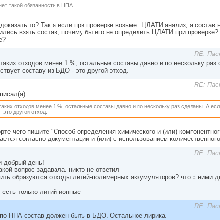
 нет такой обязанности в НПА.
 доказать то? Так а если при проверке возьмет ЦЛАТИ анализ, а состав н
лись взять состав, почему бы его не определить ЦЛАТИ при проверке? К
е?
RE: Пас
 таких отходов менее 1 %, остальные составы давно и по нескольку раз 
ствует составу из БДО - это другой отход.
RE: Пас
писал(а)
 таких отходов менее 1 %, остальные составы давно и по нескольку раз сделаны. А есл
- это другой отход.
орте чего пишите "Способ определения химического и (или) компонентног
ается согласно документации и (или) с использованием количественного
RE: Пас
и добрый день!
акой вопрос задавала. никто не ответил
-нить образуются отходы литий-полимерных аккумуляторов? что с ними д
 есть только литий-ионные
RE: Пас
 по НПА состав должен быть в БДО. Остальное лирика.