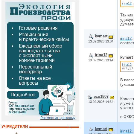
irina12
,
Так как
удосужи
думает
kvmart
irina12
,
13.02.2023 13:34
соответ
irina12
kvmart
13.02.2023 13:44
irina12
,
из БДО 
В пасп
(указыв
eco1807
Коллег
13.02.2023 14:34
я уже т
у кого
в ФККО
Разместить рекламу
УЧРЕДИТЕЛИ
kvmart
irina12
,
13.02.2023 16:16