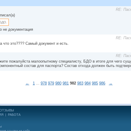
RE: Пас
писал(а)
 БДО.
о не документация
RE: Пас
 а что это???? Самый документ и есть.
RE: Пас
жите пожалуйста малоопытному специалисту, БДО в итоге для чего суще
компонентный состав для паспорта? Состав отхода должен быть подтве
←
1
...
978
979
980
981
982
983
984
985
986
→
ОТЗЫВЫ
ИЯ
|
РАБОТА
ны
ания ссылки на сайт