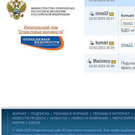
irina12
kvmart
13.02.2023 16:17
irina12
,
Издательский дом
БДО эт
"Отраслевые ведомости"
kvmart
irina12
,
13.02.2023 16:18
Marineco
Подска
13.02.2023 16:28
брать 
ЖУРНАЛ
|
ПОДПИСКА
|
РЕКЛАМА В ЖУРНАЛЕ
|
РЕКЛАМА В ИНТЕРНЕТ
|
НОВОСТИ ПРОЕКТА
|
НОВОСТИ
|
НОВОСТИ КОМПАНИЙ
|
МЕРОПРИЯТ
ФОРУМ
|
БЛОГИ
© 2004-2026
Издательский дом «Отраслевые ведомости»
. Все права защище
Копирование информации данного сайта допускается только при условии указ