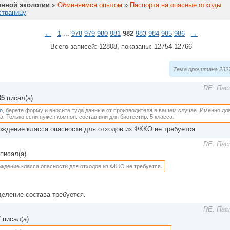
нной экологии
»
Обменяемся опытом
»
Паспорта на опасные отходы
страницу
←
1
...
978
979
980
981
982
983
984
985
986
→
Всего записей: 12808, показаны: 12754-12766
Тема прочитана 2327
RE: Пас
85
писал(а)
o
, берете форму и вносите туда данные от производителя в вашем случае. Именно дл
а. Только если нужен компон. состав или для биотестир. 5 класса.
рждение класса опасности для отходов из ФККО не требуется.
RE: Пас
писал(а)
ждение класса опасности для отходов из ФККО не требуется.
деление состава требуется.
RE: Пас
7
писал(а)