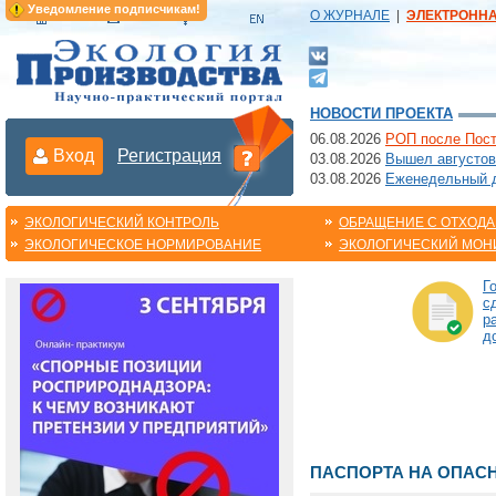
Уведомление подписчикам!
О ЖУРНАЛЕ
|
ЭЛЕКТРОНН
НОВОСТИ ПРОЕКТА
06.08.2026
РОП после Пост
Вход
Регистрация
03.08.2026
Вышел августов
03.08.2026
Еженедельный да
ЭКОЛОГИЧЕСКИЙ КОНТРОЛЬ
ОБРАЩЕНИЕ С ОТХОД
ЭКОЛОГИЧЕСКОЕ НОРМИРОВАНИЕ
ЭКОЛОГИЧЕСКИЙ МОН
Г
с
р
д
ПАСПОРТА НА ОПАС