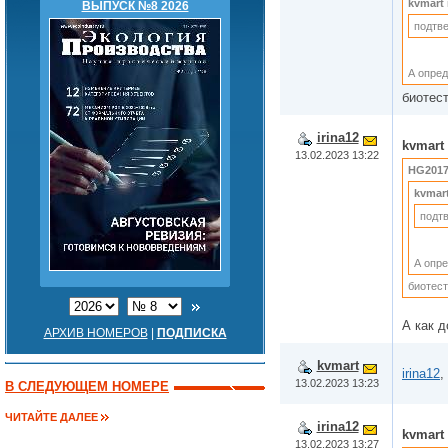
kvmart
ВЫПУСК №8 2026
подтве
А опред
биотест
irina12
kvmart
13.02.2023 13:22
HG201
kvmar
подтв
А опре
биотест
А как д
АРХИВ НОМЕРОВ
|
ПОДПИСКА
kvmart
irina12
,
13.02.2023 13:23
В СЛЕДУЮЩЕМ НОМЕРЕ
ЧИТАЙТЕ ДАЛЕЕ
irina12
kvmart
13.02.2023 13:27