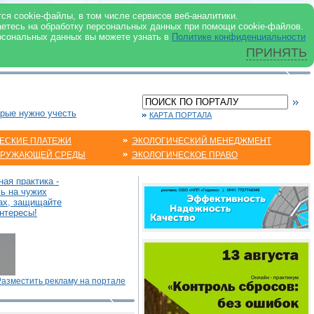
 ИНТЕРНЕТ
ся cookie-файлы, в том числе сервисов веб-аналитики.
аетесь на обработку персональных данных при помощи cookie-файлов.
рсональных данных вы можете узнать в
Политике конфиденциальности
ПРИНЯТЬ
орые нужно учесть
КАРТА ПОРТАЛА
ЕСКИЕ ПЛАТЕЖИ
ЭКОЛОГИЧЕСКИЙ МЕНЕДЖМЕНТ
КРУЖАЮЩЕЙ СРЕДЫ
ЭКОЛОГИЧЕСКОЕ ПРАВО
ая практика -
сь на чужих
ах, защищайте
нтересы!
Разместить рекламу на портале