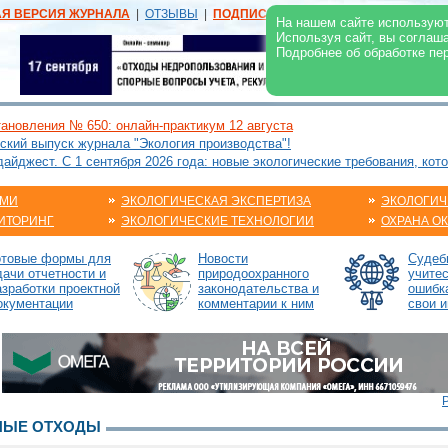
АЯ ВЕРСИЯ ЖУРНАЛА
|
ОТЗЫВЫ
|
ПОДПИСКА
|
РЕКЛАМА:
В ЖУРНАЛЕ
В
На нашем сайте используют
Используя сайт, вы соглаш
Подробнее об обработке пе
ановления № 650: онлайн-практикум 12 августа
ский выпуск журнала "Экология производства"!
йджест. С 1 сентября 2026 года: новые экологические требования, кот
АМИ
ЭКОЛОГИЧЕСКАЯ ЭКСПЕРТИЗА
ЭКОЛОГИЧ
ИТОРИНГ
ЭКОЛОГИЧЕСКИЕ ТЕХНОЛОГИИ
ОХРАНА О
отовые формы для
Новости
Судебн
дачи отчетности и
природоохранного
учите
азработки проектной
законодательства и
ошибк
окументации
комментарии к ним
свои и
НЫЕ ОТХОДЫ