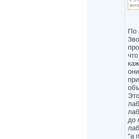
инте
По 
Зво
про
что
каж
они
при
объ
Это
лаб
лаб
до 
лаб
"а 