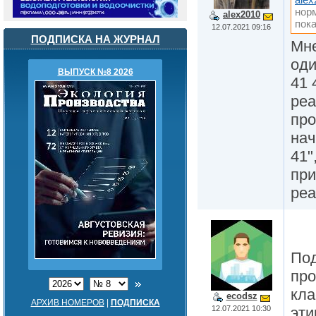
нор
alex2010
пок
12.07.2021 09:16
ПОДПИСКА НА ЖУРНАЛ
Мне
оди
ВЫПУСК №8 2026
41 
реа
про
нач
41"
при
реа
Под
про
кла
ecodsz
АРХИВ НОМЕРОВ
|
ПОДПИСКА
12.07.2021 10:30
эти