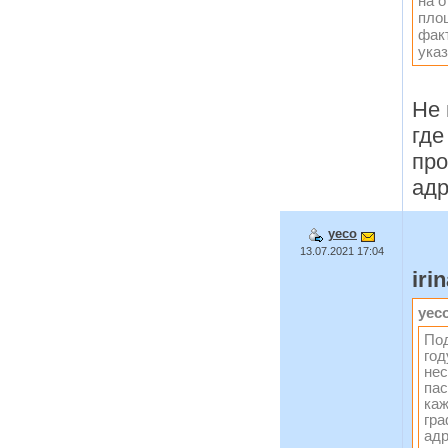
на 
пло
фак
ука
Не 
где
про
адр
yeco
13.07.2021 17:04
iri
yec
Под
год
нес
пас
каж
гра
адр