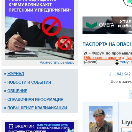
ПАСПОРТА НА ОПАС
»
Форум по промышле
Обменяемся опытом
»
Пас
(Архив)
тему
,
Разместить рекламу
ЖУРНАЛ
←
1
...
941
942
Всего запис
НОВОСТИ И СОБЫТИЯ
ОБЩЕНИЕ
СПРАВОЧНАЯ ИНФОРМАЦИЯ
ПОВЫШЕНИЕ КВАЛИФИКАЦИИ
Liy
alex