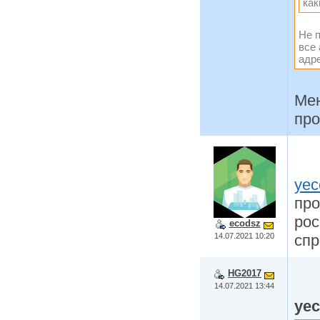
как
Не п
все 
адр
Мен
про
yec
про
рос
ecodsz
14.07.2021 10:20
спр
HG2017
14.07.2021 13:44
ye