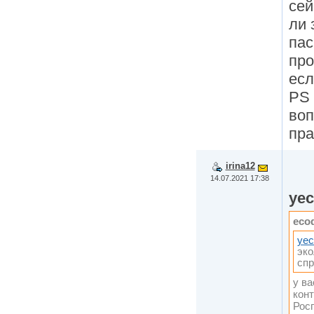
сей
ли 
пас
пр
есл
PS 
воп
пра
irina12
14.07.2021 17:38
ye
eco
yec
эко
спр
у в
кон
Рос