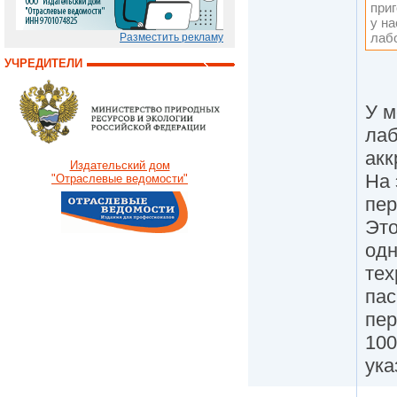
при
у на
лаб
Разместить рекламу
УЧРЕДИТЕЛИ
У м
лаб
акк
Издательский дом
На 
"Отраслевые ведомости"
пер
Это
одн
тех
пас
пер
100
ука