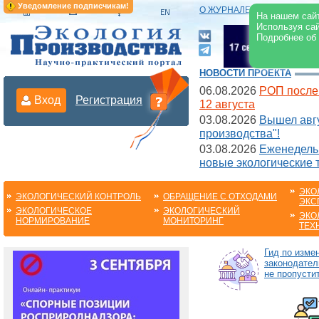
Уведомление подписчикам!
О ЖУРНАЛЕ
|
ЭЛЕКТРОНН
На нашем сайт
Используя сай
Подробнее об
НОВОСТИ ПРОЕКТА
06.08.2026
РОП после
Вход
Регистрация
12 августа
03.08.2026
Вышел авгу
производства"!
03.08.2026
Еженедельн
новые экологические 
ЭКО
ЭКОЛОГИЧЕСКИЙ КОНТРОЛЬ
ОБРАЩЕНИЕ С ОТХОДАМИ
ЭКС
ЭКОЛОГИЧЕСКОЕ
ЭКОЛОГИЧЕСКИЙ
ЭКО
НОРМИРОВАНИЕ
МОНИТОРИНГ
ТЕХ
Гид по изме
законодател
не пропустит