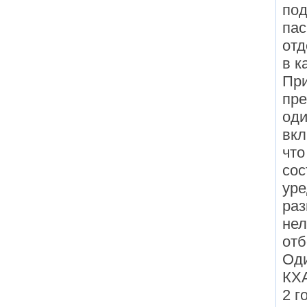
под
пас
отд
в к
При
пре
оди
вкл
что
сос
уре
раз
нел
отб
Оди
КХА
2 г