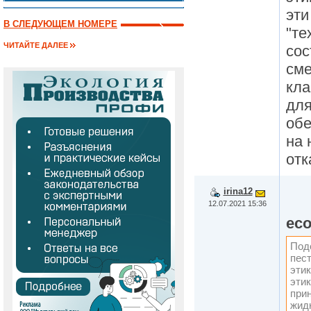
эти
В СЛЕДУЮЩЕМ НОМЕРЕ
"те
ЧИТАЙТЕ ДАЛЕЕ
сос
сме
кла
для
обе
на 
отк
irina12
12.07.2021 15:36
ec
Под
пест
этик
этик
прин
жидк