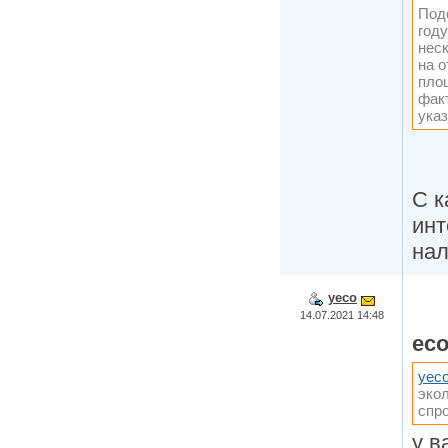
Под
году
нес
на 
пло
фак
ука
С к
инт
нал
yeco
14.07.2021 14:48
ec
yec
экол
спр
у в