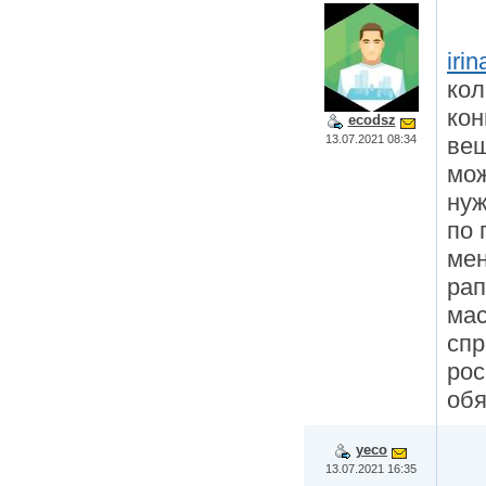
iri
кол
кон
ecodsz
13.07.2021 08:34
вещ
мож
нуж
по 
мен
рап
мас
спр
рос
обя
yeco
13.07.2021 16:35