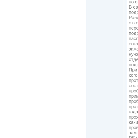
по о
В св
под
Ран
отхо
пер
под
пасп
сог
зам
нуж
отд
под
При 
кого
прот
сос
про
прим
про
про
года
прох
каки
про
зам
PS 