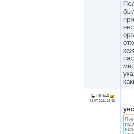
Под
был
при
нес
орг
отх
каж
пас
мес
ука
как
irina12
13.07.2021 16:42
ye
Под
году
нес