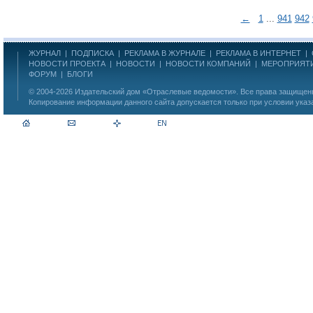
←
1
...
941
942
ЖУРНАЛ
|
ПОДПИСКА
|
РЕКЛАМА В ЖУРНАЛЕ
|
РЕКЛАМА В ИНТЕРНЕТ
|
НОВОСТИ ПРОЕКТА
|
НОВОСТИ
|
НОВОСТИ КОМПАНИЙ
|
МЕРОПРИЯТ
ФОРУМ
|
БЛОГИ
© 2004-2026
Издательский дом «Отраслевые ведомости»
. Все права защище
Копирование информации данного сайта допускается только при условии указ