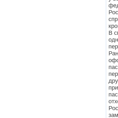
фе
Рос
спр
кро
В с
одн
пер
Ран
оф
пас
пер
дру
пр
пас
отх
Ро
зам