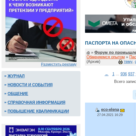
ПАСПОРТА НА ОПАС
»
Форум по промышле
Обменяемся опытом
»
Пас
(Архив)
тему
,
Разместить рекламу
←
1
...
936
937
ЖУРНАЛ
Всего запис
НОВОСТИ И СОБЫТИЯ
ОБЩЕНИЕ
СПРАВОЧНАЯ ИНФОРМАЦИЯ
eco-elena
ПОВЫШЕНИЕ КВАЛИФИКАЦИИ
27.04.2021 16:29