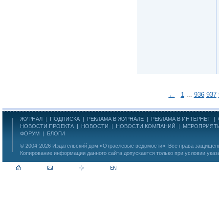
←
1
...
936
937
ЖУРНАЛ
|
ПОДПИСКА
|
РЕКЛАМА В ЖУРНАЛЕ
|
РЕКЛАМА В ИНТЕРНЕТ
|
НОВОСТИ ПРОЕКТА
|
НОВОСТИ
|
НОВОСТИ КОМПАНИЙ
|
МЕРОПРИЯТ
ФОРУМ
|
БЛОГИ
© 2004-2026
Издательский дом «Отраслевые ведомости»
. Все права защище
Копирование информации данного сайта допускается только при условии указ