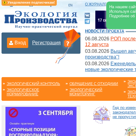
Уведомление подписчикам!
О ЖУРНАЛЕ
|
ЭЛЕКТРОНН
На нашем сайт
Используя сай
Подробнее об
НОВОСТИ ПРОЕКТА
06.08.2026
РОП после
Вход
Регистрация
12 августа
03.08.2026
Вышел авгу
производства"!
03.08.2026
Еженедельн
новые экологические 
ЭКО
ЭКОЛОГИЧЕСКИЙ КОНТРОЛЬ
ОБРАЩЕНИЕ С ОТХОДАМИ
ЭКС
ЭКОЛОГИЧЕСКОЕ
ЭКОЛОГИЧЕСКИЙ
ЭКО
НОРМИРОВАНИЕ
МОНИТОРИНГ
ТЕХ
Гид по изме
законодател
не пропустит