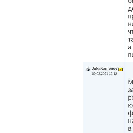
б
д
п
н
ч
т
а
п
JukaKamenev
09.02.2021 12:12
М
з
р
ю
ф
н
в