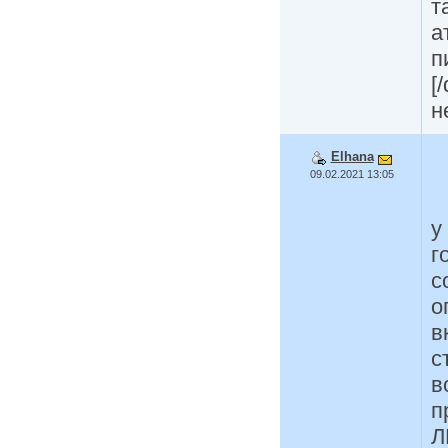
т
а
п
[
н
Elhana
09.02.2021 13:05
у
г
с
о
в
с
в
п
Л