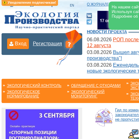
Уведомление подписчикам!
О ЖУРНАЛЕ
|
ЭЛЕКТРОНН
На нашем сайт
Используя сай
Подробнее об
НОВОСТИ ПРОЕКТА
06.08.2026
РОП после
Вход
Регистрация
12 августа
03.08.2026
Вышел авгу
производства"!
03.08.2026
Еженедельн
новые экологические 
ЭКО
ЭКОЛОГИЧЕСКИЙ КОНТРОЛЬ
ОБРАЩЕНИЕ С ОТХОДАМИ
ЭКС
ЭКОЛОГИЧЕСКОЕ
ЭКОЛОГИЧЕСКИЙ
ЭКО
НОРМИРОВАНИЕ
МОНИТОРИНГ
ТЕХ
Гид по изме
законодател
не пропустит