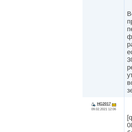
В
п
п
ф
р
е
3
р
у
в
з
HG2017
09.02.2021 12:06
[
0