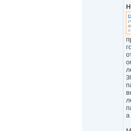
H
E
у
д
о
п
г
о
о
л
3
п
в
л
п
а
М