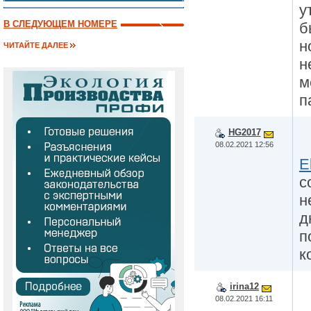
у
В СЛЕДУЮЩЕМ НОМЕРЕ
б
н
ЧИТАЙТЕ ДАЛЕЕ
н
м
п
HG2017
08.02.2021 12:56
E
с
н
д
п
к
irina12
08.02.2021 16:11