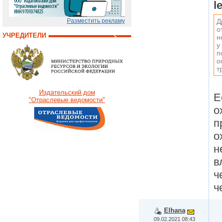
l
Д
Разместить рекламу
о
УЧРЕДИТЕЛИ
н
у
п
о
т
Издательский дом
Е
"Отраслевые ведомости"
о
п
о
н
в
ч
ч
Elhana
09.02.2021 08:43