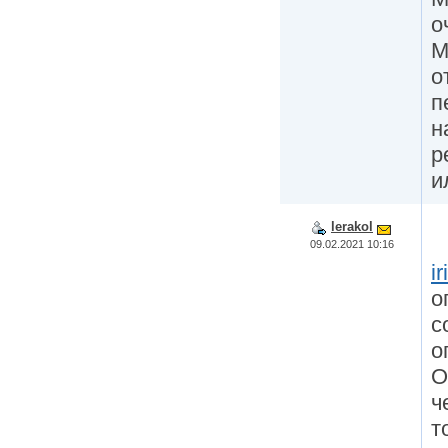
о
М
о
п
н
р
и
lerakol
09.02.2021 10:16
i
о
с
о
О
ч
т