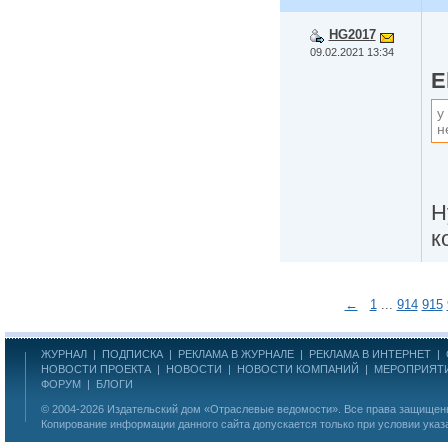
HG2017
09.02.2021 13:34
E
у
н
Н
к
←
1
...
914
915
ЖУРНАЛ
|
ПОДПИСКА
|
РЕКЛАМА В ЖУРНАЛЕ
|
РЕКЛАМА В ИНТЕРНЕТ
|
НОВОСТИ ПРОЕКТА
|
НОВОСТИ
|
НОВОСТИ КОМПАНИЙ
|
МЕРОПРИЯТ
ФОРУМ
|
БЛОГИ
© 2004-2026
Издательский дом «Отраслевые ведомости»
. Все права защище
Копирование информации данного сайта допускается только при условии указ