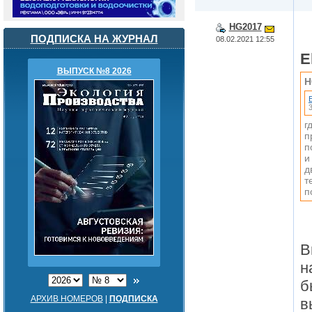
HG2017
ПОДПИСКА НА ЖУРНАЛ
08.02.2021 12:55
E
ВЫПУСК №8 2026
H
г
п
п
и
д
т
п
В
н
б
АРХИВ НОМЕРОВ
|
ПОДПИСКА
в