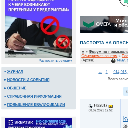
ПАСПОРТА НА ОПАС
»
Форум по промышле
Обменяемся опытом
»
Пас
(Архив)
тему
,
Разместить рекламу
ЖУРНАЛ
←
1
...
914
915
Всего запис
НОВОСТИ И СОБЫТИЯ
ОБЩЕНИЕ
Т
СПРАВОЧНАЯ ИНФОРМАЦИЯ
ПОВЫШЕНИЕ КВАЛИФИКАЦИИ
HG2017
08.02.2021 12:52
k
з