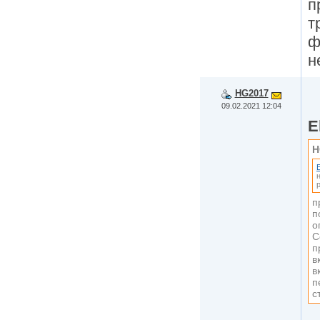
п
т
ф
н
HG2017
09.02.2021 12:04
E
H
п
п
о
С
п
в
в
п
с