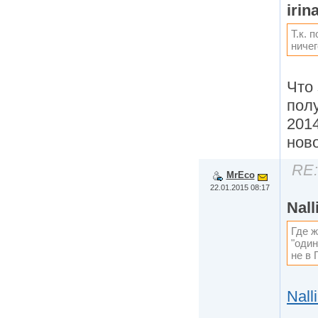
irin
Т.к. 
ничег
Что
пол
201
нов
RE:
MrEco
22.01.2015 08:17
Nall
Где ж
"оди
не в
Nall