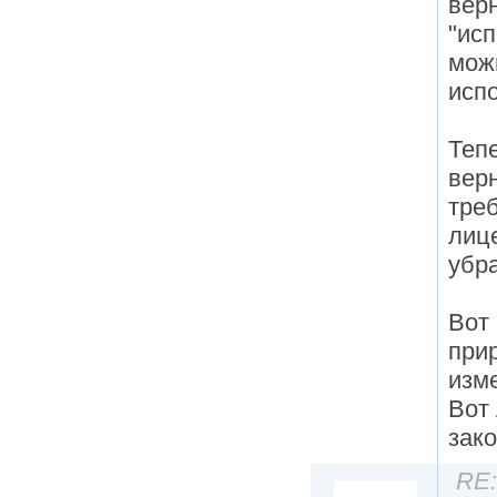
вер
"исп
мож
исп
Тепе
вер
тре
лиц
убр
Вот
при
изме
Вот
зако
RE: