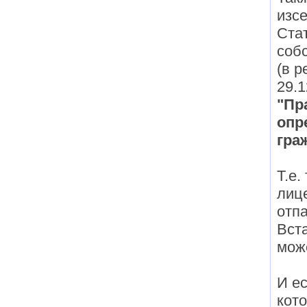
изсе
Стат
соб
(в р
29.1
"Пр
опр
гра
Т.е.
лиц
отпа
Вста
мож
И ес
кото