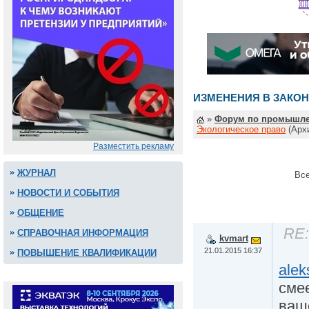
ИЗМЕНЕНИЯ В ЗАКОН
»
Форум по промышле
Экологическое право
(Арх
Разместить рекламу
ЖУРНАЛ
Все
НОВОСТИ И СОБЫТИЯ
ОБЩЕНИЕ
RE:
СПРАВОЧНАЯ ИНФОРМАЦИЯ
kvmart
21.01.2015 16:37
ПОВЫШЕНИЕ КВАЛИФИКАЦИИ
alek
смее
ваше