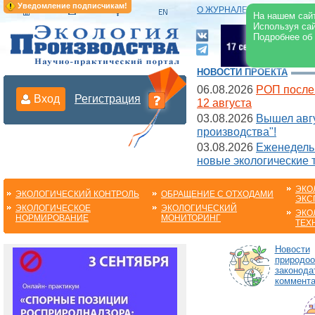
Уведомление подписчикам!
О ЖУРНАЛЕ
|
ЭЛЕКТРОНН
На нашем сайт
Используя сай
Подробнее об
НОВОСТИ ПРОЕКТА
06.08.2026
РОП после
Вход
Регистрация
12 августа
03.08.2026
Вышел авгу
производства"!
03.08.2026
Еженедельн
новые экологические 
ЭКО
ЭКОЛОГИЧЕСКИЙ КОНТРОЛЬ
ОБРАЩЕНИЕ С ОТХОДАМИ
ЭКС
ЭКОЛОГИЧЕСКОЕ
ЭКОЛОГИЧЕСКИЙ
ЭКО
НОРМИРОВАНИЕ
МОНИТОРИНГ
ТЕХ
Новости
природоо
законода
коммента