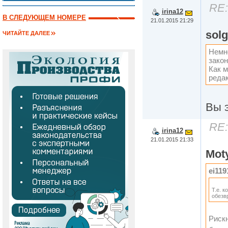
RE:
irina12
В СЛЕДУЮЩЕМ НОМЕРЕ
21.01.2015 21:29
solg
ЧИТАЙТЕ ДАЛЕЕ
Немно
закон
Как м
реда
Вы э
RE:
irina12
21.01.2015 21:33
Mot
ei119
Т.е. 
обезвр
Риск