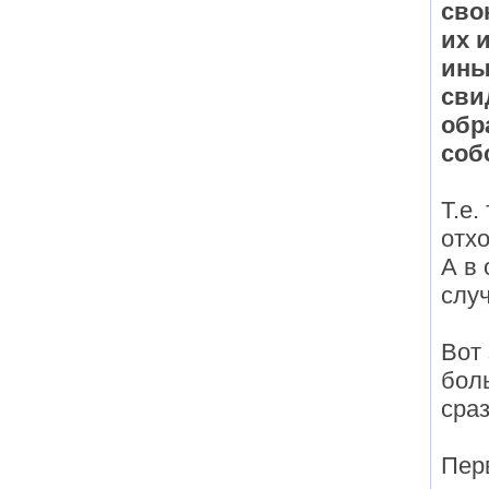
сво
их 
ины
сви
обр
соб
Т.е.
отх
А в 
случ
Вот
бол
сразу
Пер