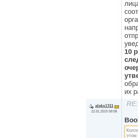
лиц
соо
орг
нап
отп
уве
10 
сле
оче
утв
обр
их 
RE:
aleks1311
22.01.2015 09:08
Boo
Колл
этом 