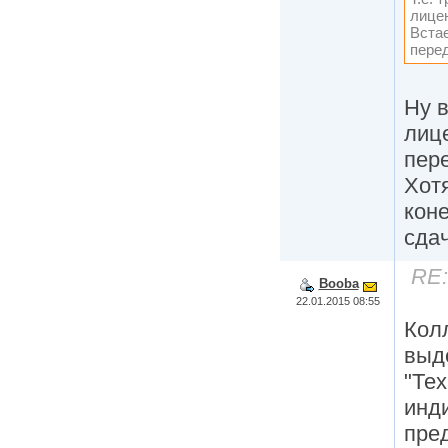
лице
Встае
пере
Ну в
лиц
пере
Хот
кон
сдач
RE:
Booba
22.01.2015 08:55
Кол
выд
"Тех
инд
пре