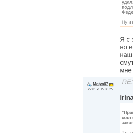
удал
подл
Феде
Ну и 
Я с 
но 
наш
сму
мне 
RE:
Motya87
22.01.2015 08:25
irin
"Пра
соот
зако
Т.е. 