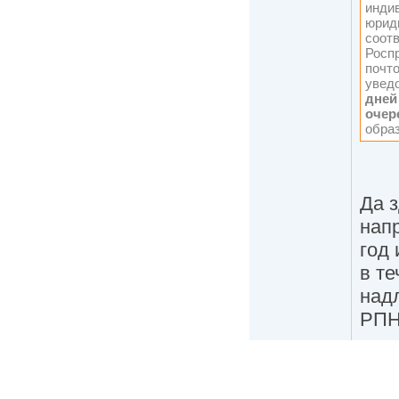
инди
юрид
соот
Роспр
почт
увед
дней
очер
образ
Да 
напр
год 
в т
надл
РПН