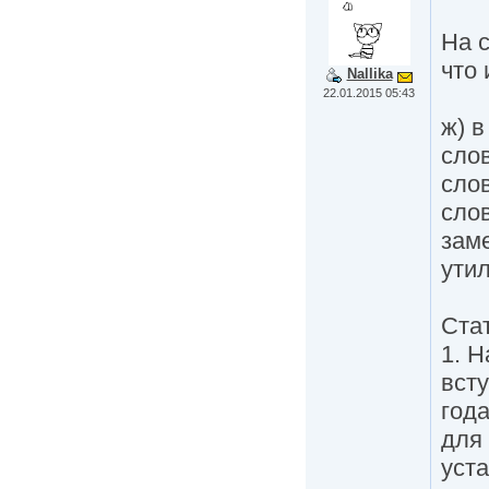
На с
что 
Nallika
22.01.2015 05:43
ж) 
сло
сло
сло
зам
утил
Ста
1. 
всту
год
для
уст