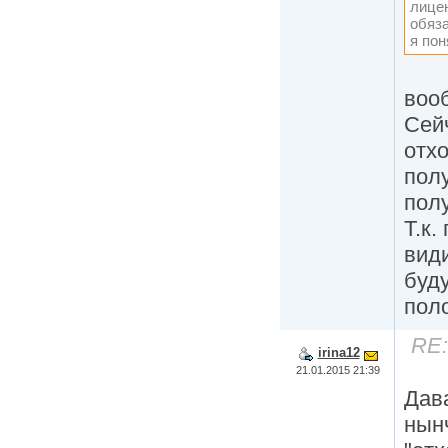
лицен
обяза
я пон
воо
Сейч
отх
полу
полу
Т.к.
вид
буду
пол
RE:
irina12
21.01.2015 21:39
Дав
нын