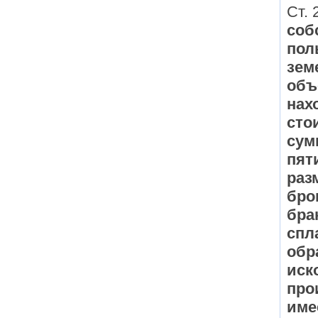
Ст. 
соб
пол
зем
объ
нах
сто
сум
пят
раз
бро
бра
спл
обр
иск
про
име