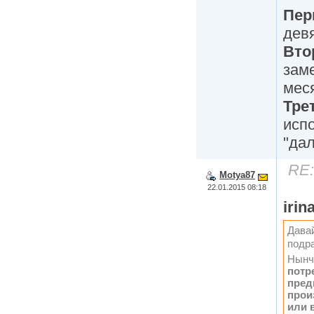
Пер
дев
Вто
зам
мес
Тре
исп
"да
RE:
Motya87
22.01.2015 08:18
irin
Давай
подр
Нынче
потр
пред
прои
или 