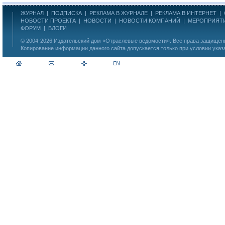
ЖУРНАЛ
|
ПОДПИСКА
|
РЕКЛАМА В ЖУРНАЛЕ
|
РЕКЛАМА В ИНТЕРНЕТ
|
НОВОСТИ ПРОЕКТА
|
НОВОСТИ
|
НОВОСТИ КОМПАНИЙ
|
МЕРОПРИЯТ
ФОРУМ
|
БЛОГИ
© 2004-2026
Издательский дом «Отраслевые ведомости»
. Все права защище
Копирование информации данного сайта допускается только при условии указ