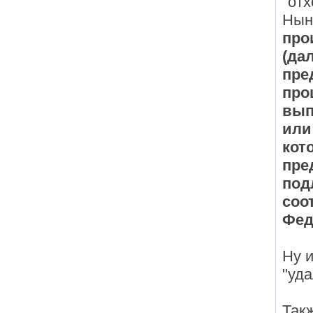
"от
Нын
про
(да
пре
про
вып
или
кот
пре
под
соо
Фед
Ну и
"уд
Так