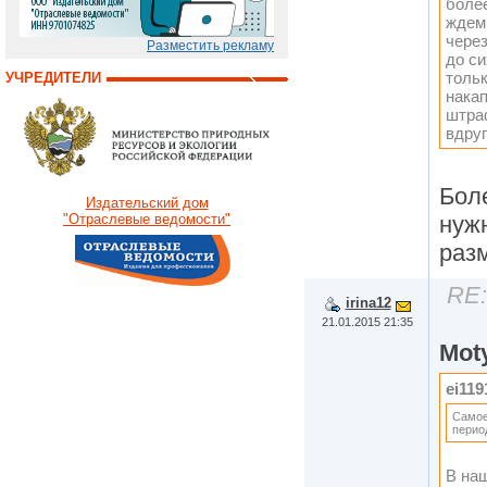
более
ждем 
через
Разместить рекламу
до си
тольк
УЧРЕДИТЕЛИ
накап
штраф
вдруг
Боле
Издательский дом
нужн
"Отраслевые ведомости"
раз
RE:
irina12
21.01.2015 21:35
Mot
ei119
Самое
период
В на