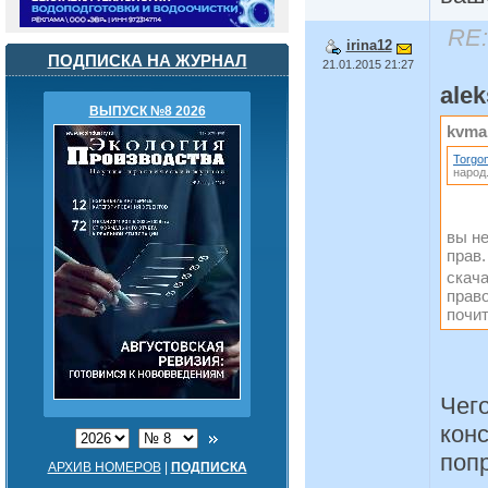
RE:
irina12
ПОДПИСКА НА ЖУРНАЛ
21.01.2015 21:27
ale
ВЫПУСК №8 2026
kvma
Torgo
народ.
вы не
прав.
скач
право
почит
Чего
кон
попр
АРХИВ НОМЕРОВ
|
ПОДПИСКА