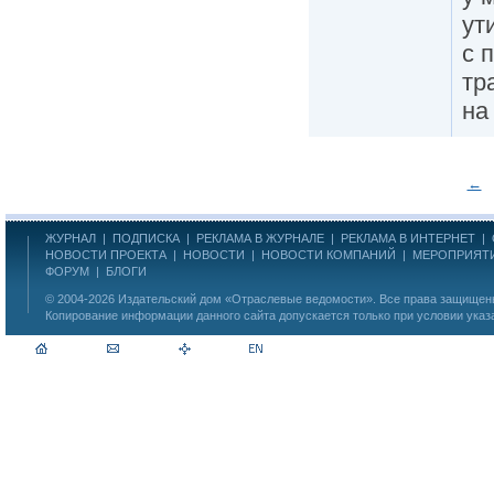
ут
с 
тр
на
←
ЖУРНАЛ
|
ПОДПИСКА
|
РЕКЛАМА В ЖУРНАЛЕ
|
РЕКЛАМА В ИНТЕРНЕТ
|
НОВОСТИ ПРОЕКТА
|
НОВОСТИ
|
НОВОСТИ КОМПАНИЙ
|
МЕРОПРИЯТ
ФОРУМ
|
БЛОГИ
© 2004-2026
Издательский дом «Отраслевые ведомости»
. Все права защище
Копирование информации данного сайта допускается только при условии указ