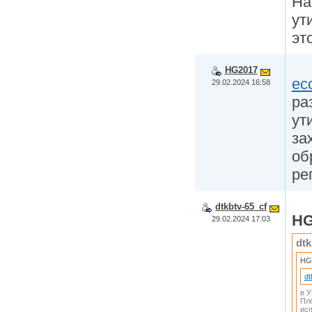
На
ут
эт
HG2017
ec
29.02.2024 16:58
ра
ут
за
об
ре
dtkbtv-65_cf
HG
29.02.2024 17:03
dtk
HG
dt
в У
Пл
исп