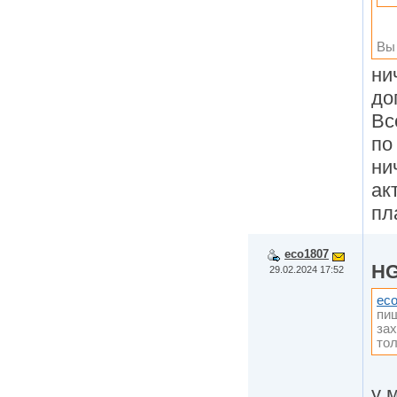
Вы
ни
до
Вс
по
ни
ак
пл
eco1807
HG
29.02.2024 17:52
ec
пиш
зах
тол
у 