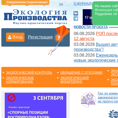
Уведомление подписчикам!
О ЖУРНАЛЕ
|
ЭЛЕКТРОНН
На нашем сайт
Используя сай
Подробнее об
НОВОСТИ ПРОЕКТА
06.08.2026
РОП после
Вход
Регистрация
12 августа
03.08.2026
Вышел авгу
производства"!
03.08.2026
Еженедельн
новые экологические 
ЭКО
ЭКОЛОГИЧЕСКИЙ КОНТРОЛЬ
ОБРАЩЕНИЕ С ОТХОДАМИ
ЭКС
ЭКОЛОГИЧЕСКОЕ
ЭКОЛОГИЧЕСКИЙ
ЭКО
НОРМИРОВАНИЕ
МОНИТОРИНГ
ТЕХ
Гид по изме
законодател
не пропустит