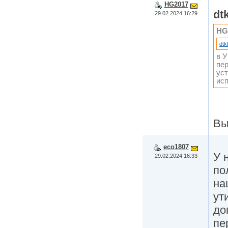
HG2017
dt
29.02.2024 16:29
HG
dtk
в У
пе
ус
исп
Вы
eco1807
У 
29.02.2024 16:33
по
на
ут
до
пе