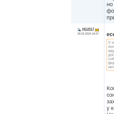
но
фо
пр
HG2017
ec
29.02.2024 16:57
У н
пол
иду
дог
соб
фо
нет
Ко
оз
за
у 