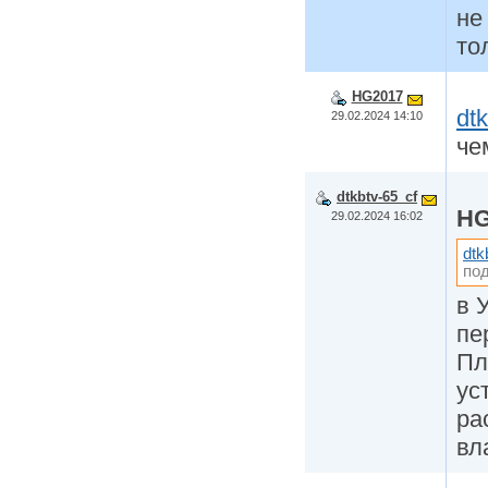
не
то
HG2017
dt
29.02.2024 14:10
че
dtkbtv-65_cf
HG
29.02.2024 16:02
dtk
по
в 
пе
Пл
ус
ра
вл