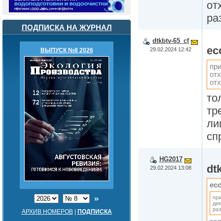
от
ра
ПОДПИСКА НА ЖУРНАЛ
dtkbtv-65_cf
ec
29.02.2024 12:42
ВЫПУСК №8 2026
пр
отх
отх
то
тр
ли
сп
HG2017
dt
29.02.2024 13:08
ec
при
дек
ра
АРХИВ НОМЕРОВ
|
ПОДПИСКА