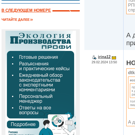
тол
РПН
сп
В СЛЕДУЮЩЕМ НОМЕРЕ
ЧИТАЙТЕ ДАЛЕЕ
А 
пр
irina12
HG
29.02.2024 13:50
dtk
ec
п
к 
р
тол
лиш
А 