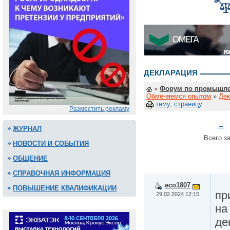
ДЕКЛАРАЦИЯ
»
Форум по промышле
Обменяемся опытом
»
Дек
тему
,
страницу
Разместить рекламу
←
ЖУРНАЛ
Всего за
НОВОСТИ И СОБЫТИЯ
ОБЩЕНИЕ
СПРАВОЧНАЯ ИНФОРМАЦИЯ
eco1807
ПОВЫШЕНИЕ КВАЛИФИКАЦИИ
пр
29.02.2024 12:15
на
де