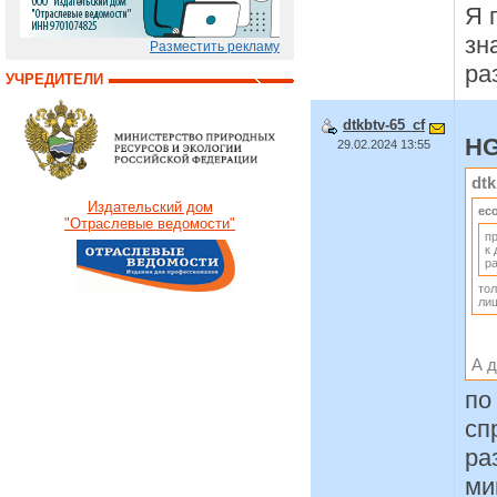
Я 
зн
Разместить рекламу
ра
УЧРЕДИТЕЛИ
dtkbtv-65_cf
HG
29.02.2024 13:55
dtk
Издательский дом
ec
"Отраслевые ведомости"
п
к 
р
тол
лиш
А 
по
сп
ра
ми