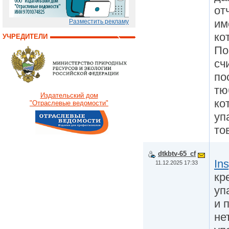
от
им
Разместить рекламу
ко
УЧРЕДИТЕЛИ
По
сч
по
тю
Издательский дом
ко
"Отраслевые ведомости"
уп
то
dtkbtv-65_cf
In
11.12.2025 17:33
кр
уп
и 
не