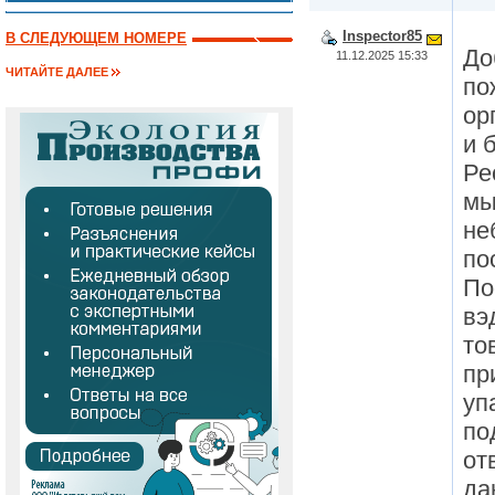
Inspector85
В СЛЕДУЮЩЕМ НОМЕРЕ
До
11.12.2025 15:33
ЧИТАЙТЕ ДАЛЕЕ
по
ор
и 
Ре
мы
не
по
По
вэ
то
пр
уп
по
от
да