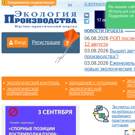
Уведомление подписчикам!
О ЖУРНАЛЕ
|
ЭЛЕКТРОНН
На нашем сайт
Используя сай
Подробнее об
НОВОСТИ ПРОЕКТА
06.08.2026
РОП после
Вход
Регистрация
12 августа
03.08.2026
Вышел авгу
производства"!
03.08.2026
Еженедельн
новые экологические 
ЭКО
ЭКОЛОГИЧЕСКИЙ КОНТРОЛЬ
ОБРАЩЕНИЕ С ОТХОДАМИ
ЭКС
ЭКОЛОГИЧЕСКОЕ
ЭКОЛОГИЧЕСКИЙ
ЭКО
НОРМИРОВАНИЕ
МОНИТОРИНГ
ТЕХ
Эксперты от
на вопросы 
разбирают
практически
ситуации