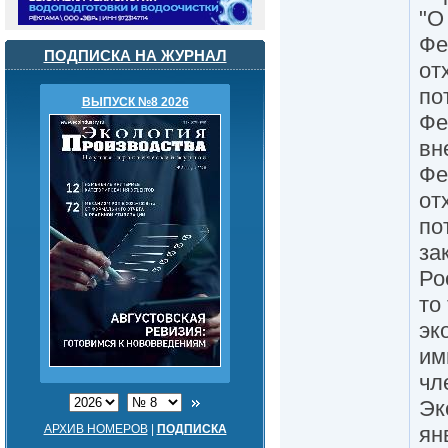
"О
Фе
ПОДПИСКА НА ЖУРНАЛ
от
по
ВЫПУСК №8 2026
Фе
вн
Фе
от
по
за
Ро
то
эк
им
чл
Эк
ян
АРХИВ НОМЕРОВ
|
ПОДПИСКА