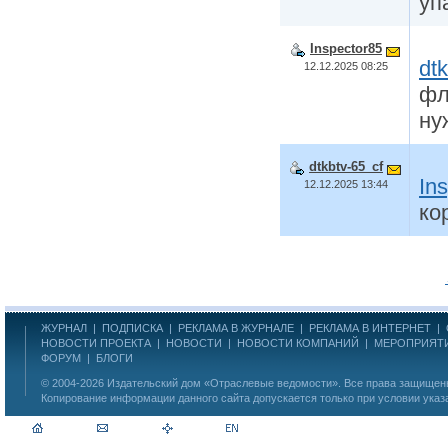
уп
Inspector85
dt
12.12.2025 08:25
фл
ну
dtkbtv-65_cf
In
12.12.2025 13:44
ко
ЖУРНАЛ
|
ПОДПИСКА
|
РЕКЛАМА В ЖУРНАЛЕ
|
РЕКЛАМА В ИНТЕРНЕТ
|
НОВОСТИ ПРОЕКТА
|
НОВОСТИ
|
НОВОСТИ КОМПАНИЙ
|
МЕРОПРИЯТ
ФОРУМ
|
БЛОГИ
© 2004-2026
Издательский дом «Отраслевые ведомости»
. Все права защище
Копирование информации данного сайта допускается только при условии указ