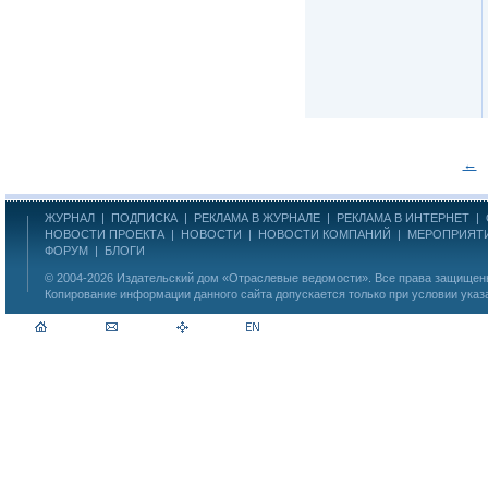
←
ЖУРНАЛ
|
ПОДПИСКА
|
РЕКЛАМА В ЖУРНАЛЕ
|
РЕКЛАМА В ИНТЕРНЕТ
|
НОВОСТИ ПРОЕКТА
|
НОВОСТИ
|
НОВОСТИ КОМПАНИЙ
|
МЕРОПРИЯТ
ФОРУМ
|
БЛОГИ
© 2004-2026
Издательский дом «Отраслевые ведомости»
. Все права защище
Копирование информации данного сайта допускается только при условии указ