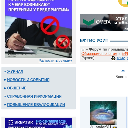
ЕФГИС УОИТ
»
Форум по промышле
Обменяемся опытом
»
ЕФ
(Архив)
тему
,
Разместить рекламу
←
ЖУРНАЛ
Всего з
НОВОСТИ И СОБЫТИЯ
ОБЩЕНИЕ
СПРАВОЧНАЯ ИНФОРМАЦИЯ
ПОВЫШЕНИЕ КВАЛИФИКАЦИИ
stajor311