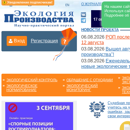
Уведомление подписчикам!
О ЖУРНАЛЕ
|
ЭЛЕКТРОНН
На нашем сайт
Используя сай
Подробнее об
НОВОСТИ ПРОЕКТА
06.08.2026
РОП после
Вход
Регистрация
12 августа
03.08.2026
Вышел авгу
производства"!
03.08.2026
Еженедельн
новые экологические 
ЭКО
ЭКОЛОГИЧЕСКИЙ КОНТРОЛЬ
ОБРАЩЕНИЕ С ОТХОДАМИ
ЭКС
ЭКОЛОГИЧЕСКОЕ
ЭКОЛОГИЧЕСКИЙ
ЭКО
НОРМИРОВАНИЕ
МОНИТОРИНГ
ТЕХ
Судебная пр
учитесь на 
ошибках, з
свои интере