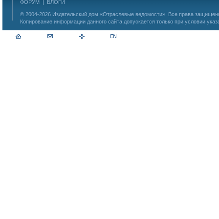
ФОРУМ
|
БЛОГИ
© 2004-2026
Издательский дом «Отраслевые ведомости»
. Все права защище
Копирование информации данного сайта допускается только при условии указ