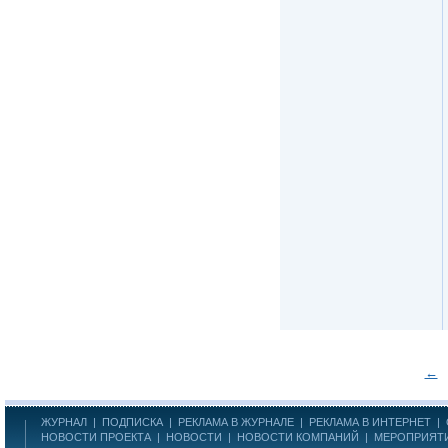
←
ЖУРНАЛ
|
ПОДПИСКА
|
РЕКЛАМА В ЖУРНАЛЕ
|
РЕКЛАМА В ИНТЕРНЕТ
|
НОВОСТИ ПРОЕКТА
|
НОВОСТИ
|
НОВОСТИ КОМПАНИЙ
|
МЕРОПРИЯТ