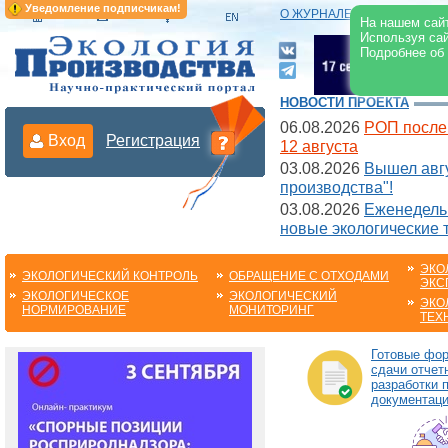
Уведомление подписчикам!
О ЖУРНАЛЕ
|
ЭЛЕКТРОНН
На нашем сайт
Используя сай
Подробнее об
НОВОСТИ ПРОЕКТА
06.08.2026
РОП после
Вход
Регистрация
12 августа
03.08.2026
Вышел авгу
производства"!
03.08.2026
Еженедельн
новые экологические 
ЭКО
ЭКОЛОГИЧЕСКИЙ КОНТРОЛЬ
ОБРАЩЕНИЕ С ОТХОДАМИ
ЭКС
ЭКОЛОГИЧЕСКОЕ
ЭКОЛОГИЧЕСКИЙ
ЭКО
НОРМИРОВАНИЕ
МОНИТОРИНГ
ТЕХ
Готовые фо
сдачи отчет
разработки 
документац