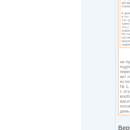
догад
спраш
в ден
в тот
что т
транс
что с
корре
Но са
после
вашег
подпи
не п
подп
пере
акт 
если
№ 1,
с от
вооб
виси
пото
день
Вер