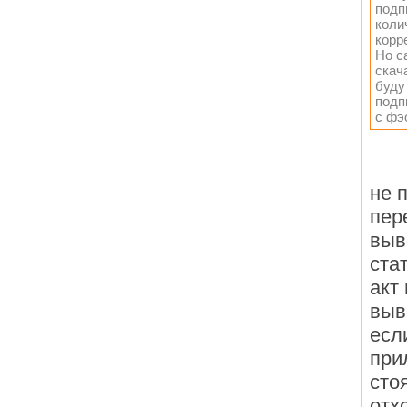
подп
коли
корр
Но с
скач
буду
подп
с фэ
не 
пер
выв
ста
акт
выв
есл
при
сто
отх