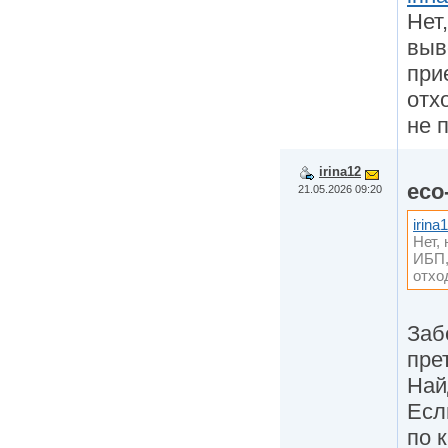
Нет
выв
при
отх
не 
irina12
eco
21.05.2026 09:20
irina
Нет,
ИБП,
отхо
Заб
пре
Най
Есл
по 