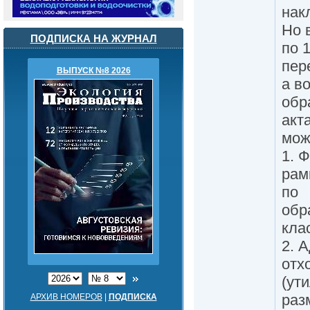
нак
Но 
ПОДПИСКА НА ЖУРНАЛ
по 
пер
ВЫПУСК №8 2026
а в
обр
акта
мож
1. 
рам
по
обр
кла
2. 
отх
(ут
раз
АРХИВ НОМЕРОВ
|
ПОДПИСКА