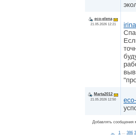
эко
eco-elena
irin
21.05.2026 12:21
Спа
Есл
точ
буду
раб
выв
"про
Marta2012
eco
21.05.2026 12:50
успок
Добавлять сообщения 
←
1
...
386