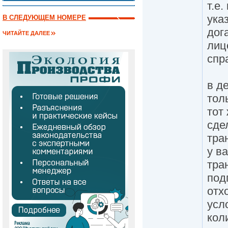
т.е
ука
В СЛЕДУЮЩЕМ НОМЕРЕ
дог
ЧИТАЙТЕ ДАЛЕЕ
лиц
спр
в д
тол
тот
сде
тра
у ва
тра
под
отх
усл
кол