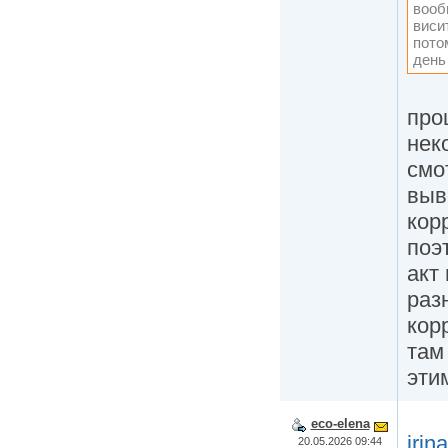
вооб
виси
пото
день
про
нек
смо
выв
кор
поэ
акт
раз
кор
там
эти
eco-elena
irin
20.05.2026 09:44