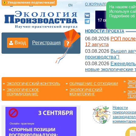
Уведомление подписчикам!
О ЖУРНАЛЕ
|
ЭЛЕКТРОНН
На нашем сайт
Используя сай
Подробнее об
НОВОСТИ ПРОЕКТА
06.08.2026
РОП после
Вход
Регистрация
12 августа
03.08.2026
Вышел авгу
производства"!
03.08.2026
Еженедельн
новые экологические 
ЭКО
ЭКОЛОГИЧЕСКИЙ КОНТРОЛЬ
ОБРАЩЕНИЕ С ОТХОДАМИ
ЭКС
ЭКОЛОГИЧЕСКОЕ
ЭКОЛОГИЧЕСКИЙ
ЭКО
НОРМИРОВАНИЕ
МОНИТОРИНГ
ТЕХ
Новости
природоохра
законодател
комментарии