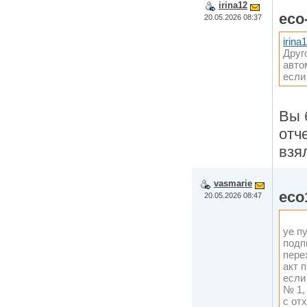
irina12
eco
20.05.2026 08:37
irina
Друг
авто
если
Вы 
отч
взя
vasmarie
eco
20.05.2026 08:47
yе п
подп
пере
акт 
если
№ 1,
с от