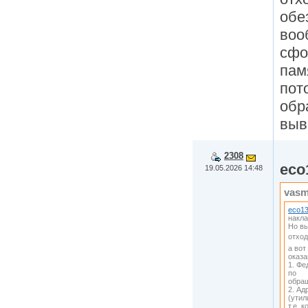
обе
воо
сфо
пам
пот
обр
выв
2308
eco
19.05.2026 14:48
vasm
eco1
накл
Но вы
отход
а вот
оказа
1. Фе
по
обращ
2. Ад
(утил
т.е. 