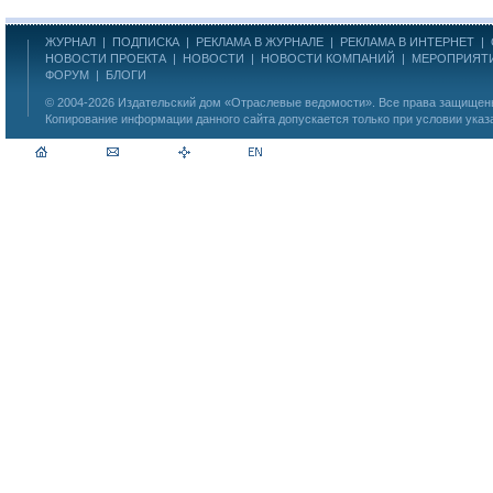
ЖУРНАЛ
|
ПОДПИСКА
|
РЕКЛАМА В ЖУРНАЛЕ
|
РЕКЛАМА В ИНТЕРНЕТ
|
НОВОСТИ ПРОЕКТА
|
НОВОСТИ
|
НОВОСТИ КОМПАНИЙ
|
МЕРОПРИЯТ
ФОРУМ
|
БЛОГИ
© 2004-2026
Издательский дом «Отраслевые ведомости»
. Все права защище
Копирование информации данного сайта допускается только при условии указ