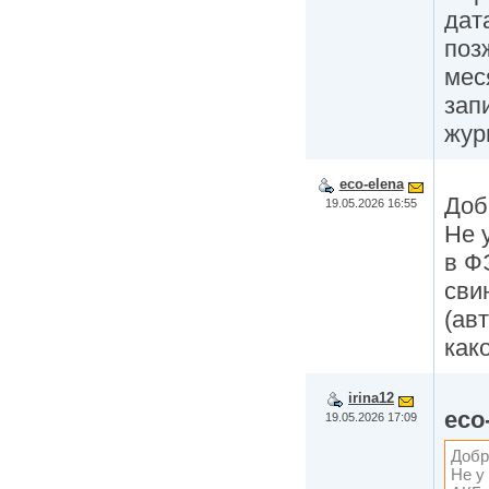
дат
поз
мес
зап
жур
eco-elena
Доб
19.05.2026 16:55
Не 
в Ф
сви
(ав
как
irina12
eco
19.05.2026 17:09
Добр
Не у