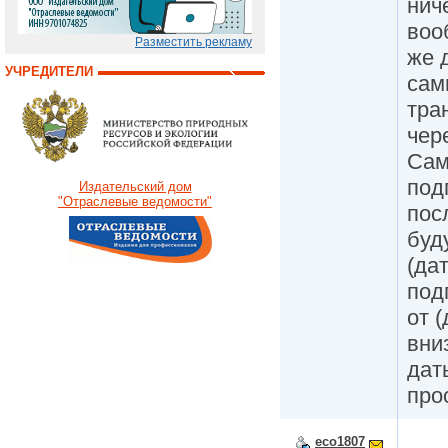
нич
воо
Разместить рекламу
же 
УЧРЕДИТЕЛИ
сам
тра
чер
Сам
под
Издательский дом
"Отраслевые ведомости"
пос
буд
(да
под
от 
вни
дат
про
eco1807