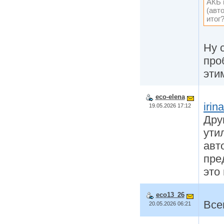
АКБ 
(авт
итог
Ну 
про
эти
eco-elena
irin
19.05.2026 17:12
Дру
ути
авт
пре
это
eco13_26
Все
20.05.2026 06:21