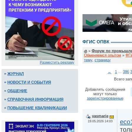
ФГИС ОПВК
»
Форум по промышле
Обменяемся опытом
»
ФГ
тему
,
страницу
Разместить рекламу
←
1
...
386
ЖУРНАЛ
Всего зап
НОВОСТИ И СОБЫТИЯ
Добавлять сообщения
ОБЩЕНИЕ
могут только
зарегистрированные
СПРАВОЧНАЯ ИНФОРМАЦИЯ
ПОВЫШЕНИЕ КВАЛИФИКАЦИИ
vasmarie
eco
19.05.2026 14:03
тол