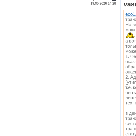
vas
19.05.2026 14:28
eco1
тран
Но в
може
а во
толь
може
1. Ф
оказ
обра
опас
2. А
(ути
т.е.
быть
лице
тех, 
в де
тран
сист
тран
стат