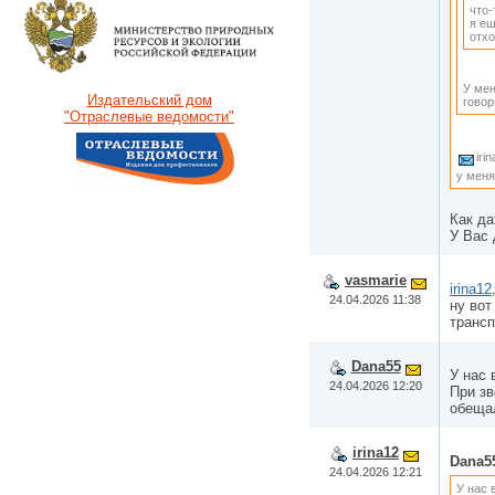
что-
я ещ
отх
У мен
Издательский дом
говор
"Отраслевые ведомости"
iri
у меня
Как да
У Вас
vasmarie
irina12
24.04.2026 11:38
ну вот
трансп
Dana55
У нас 
24.04.2026 12:20
При зв
обещал
irina12
Dana5
24.04.2026 12:21
У нас 