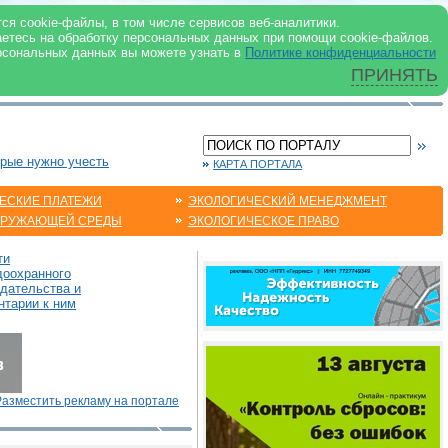
 ИНТЕРНЕТ
ся cookie-файлы, в том числе сервисов веб-аналитики.
аетесь на обработку персональных данных при помощи cookie-файлов.
рсональных данных вы можете узнать в
Политике конфиденциальности
ПРИНЯТЬ
орые нужно учесть
КАРТА ПОРТАЛА
ЕСКИЕ ПЛАТЕЖИ
ЭКОЛОГИЧЕСКИЙ МЕНЕДЖМЕНТ
КРУЖАЮЩЕЙ СРЕДЫ
ЭКОЛОГИЧЕСКОЕ ПРАВО
ти
доохранного
одательства и
нтарии к ним
Разместить рекламу на портале