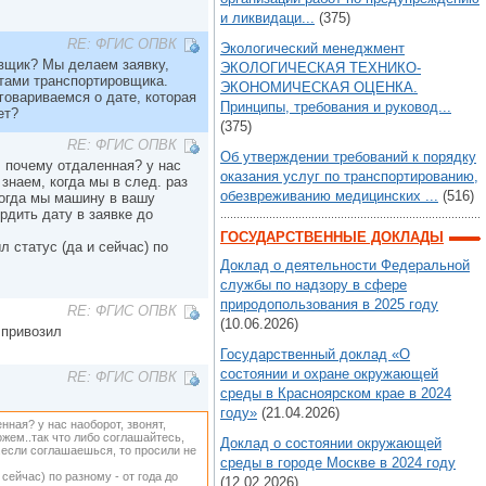
и ликвидаци...
(375)
RE: ФГИС ОПВК
Экологический менеджмент
овщик? Мы делаем заявку,
ЭКОЛОГИЧЕСКАЯ ТЕХНИКО-
ктами транспортировщика.
ЭКОНОМИЧЕСКАЯ ОЦЕНКА.
говариваемся о дате, которая
Принципы, требования и руковод...
ет?
(375)
RE: ФГИС ОПВК
Об утверждении требований к порядку
. почему отдаленная? у нас
оказания услуг по транспортированию,
 знаем, когда мы в след. раз
обезвреживанию медицинских ...
(516)
когда мы машину в вашу
рдить дату в заявке до
ГОСУДАРСТВЕННЫЕ ДОКЛАДЫ
 статус (да и сейчас) по
Доклад о деятельности Федеральной
службы по надзору в сфере
природопользования в 2025 году
RE: ФГИС ОПВК
(10.06.2026)
 привозил
Государственный доклад «О
состоянии и охране окружающей
RE: ФГИС ОПВК
среды в Красноярском крае в 2024
году»
(21.04.2026)
нная? у нас наоборот, звонят,
можем..так что либо соглашайтесь,
Доклад о состоянии окружающей
.если соглашаешься, то просили не
среды в городе Москве в 2024 году
сейчас) по разному - от года до
(12.02.2026)