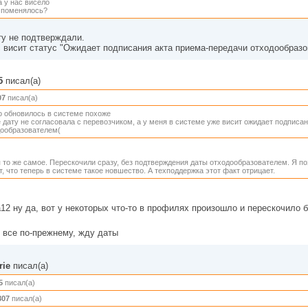
 у нас висело
 поменялось?
у не подтверждали.
 висит статус "Ожидает подписания акта приема-передачи отходообраз
5
писал(а)
07
писал(а)
о обновилось в системе похоже
 дату не согласовала с перевозчиком, а у меня в системе уже висит ожидает подписа
дообразователем(
 то же самое. Перескочили сразу, без подтверждения даты отходообразователем. Я п
т, что теперь в системе такое новшество. А техподдержка этот факт отрицает.
na12 ну да, вот у некоторых что-то в профилях произошло и перескочило 
 все по-прежнему, жду даты
rie
писал(а)
5
писал(а)
807
писал(а)