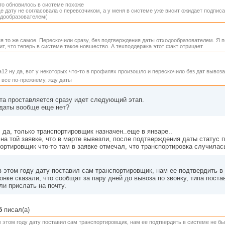
то обновилось в системе похоже
е дату не согласовала с перевозчиком, а у меня в системе уже висит ожидает подпис
одообразователем(
я то же самое. Перескочили сразу, без подтверждения даты отходообразователем. Я 
ит, что теперь в системе такое новшество. А техподдержка этот факт отрицает.
na12 ну да, вот у некоторых что-то в профилях произошло и перескочило без дат вывоз
 все по-прежнему, жду даты
та проставляется сразу идет следующий этап.
 даты вообще еще нет?
, да, только транспортировщик назначен..еще в январе..
 на той заявке, что в марте вывезли, после подтверждения даты статус 
ортировщик что-то там в заявке отмечал, что транспортировка случилас
в этом году дату поставил сам транспортировщик, нам ее подтвердить в
онке сказали, что сообщат за пару дней до вывоза по звонку, типа пост
и прислать на почту.
5
писал(а)
в этом году дату поставил сам транспортировщик, нам ее подтвердить в системе не б