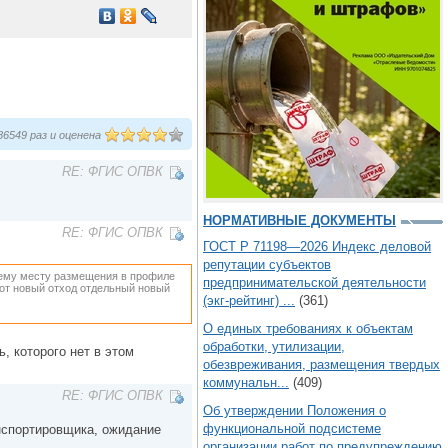
6549 раз и оценена
RE: ФГИС ОПВК
НОРМАТИВНЫЕ ДОКУМЕНТЫ
RE: ФГИС ОПВК
ГОСТ Р 71198—2026 Индекс деловой
репутации субъектов
ющему месту размещения в профиле
предпринимательской деятельности
этот новый отход отдельный новый
(экг-рейтинг) ...
(361)
О единых требованиях к объектам
обработки, утилизации,
, которого нет в этом
обезвреживания, размещения твердых
коммунальн...
(409)
RE: ФГИС ОПВК
Об утверждении Положения о
функциональной подсистеме
анспортировщика, ожидание
организации работ по предупреждению