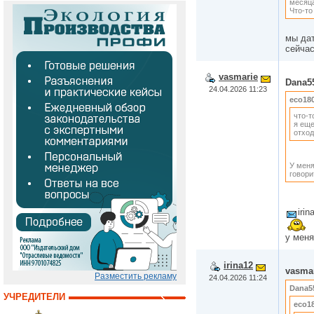
месяца
Что-то
мы дат
сейчас
vasmarie
Dana5
24.04.2026 11:23
eco18
что-т
я еще
отхо
У меня
говори
iri
у меня
irina12
vasma
Разместить рекламу
24.04.2026 11:24
Dana5
УЧРЕДИТЕЛИ
eco1