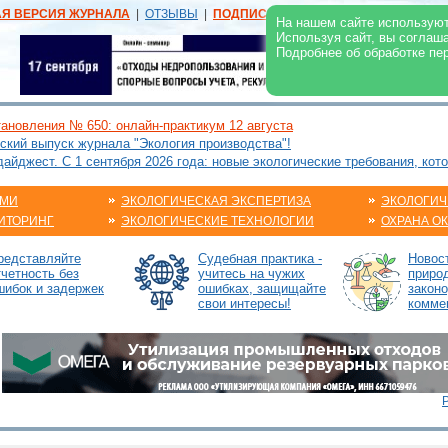
АЯ ВЕРСИЯ ЖУРНАЛА
|
ОТЗЫВЫ
|
ПОДПИСКА
|
РЕКЛАМА:
В ЖУРНАЛЕ
В
На нашем сайте используют
Используя сайт, вы соглаш
Подробнее об обработке пе
ановления № 650: онлайн-практикум 12 августа
ский выпуск журнала "Экология производства"!
йджест. С 1 сентября 2026 года: новые экологические требования, кот
АМИ
ЭКОЛОГИЧЕСКАЯ ЭКСПЕРТИЗА
ЭКОЛОГИЧ
ИТОРИНГ
ЭКОЛОГИЧЕСКИЕ ТЕХНОЛОГИИ
ОХРАНА О
редставляйте
Судебная практика -
Новос
тчетность без
учитесь на чужих
приро
шибок и задержек
ошибках, защищайте
закон
свои интересы!
комме