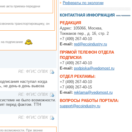
Рефераты по экологии
ание акта приема-передачи
КОНТАКТНАЯ ИНФОРМАЦИЯ
РЕДАКЦИЯ
позвонила транспортировщику, он
Адрес: 105066, Москва,
Токмаков пер., д. 16, стр. 2
+7 (499) 267-40-10
а на подписание
E-mail:
red@ecoindustry.ru
ПРЯМОЙ ТЕЛЕФОН ОТДЕЛА
ПОДПИСКИ:
+7 (499) 267-40-10
E-mail:
podpiska@vedomost.ru
RE: ФГИС ОПВК
ОТДЕЛ РЕКЛАМЫ:
подписания наступал когда
+7 (499) 267-40-10
ь, не день-в день вывоза
+7 (499) 267-40-15
E-mail:
reklama@vedomost.ru
RE: ФГИС ОПВК
 системе не было возможности.
ВОПРОСЫ РАБОТЫ ПОРТАЛА:
авят перед фактом. ТТН
support@ecoindustry.ru
RE: ФГИС ОПВК
ыло возможности. При звонке