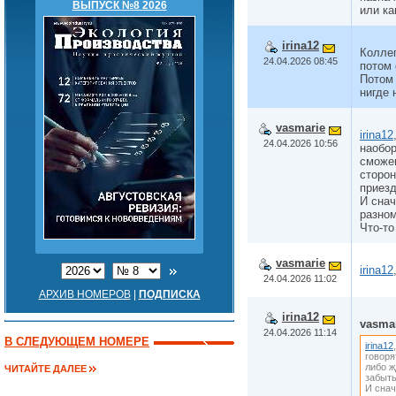
ВЫПУСК №8 2026
или ка
irina12
Коллег
24.04.2026 08:45
потом 
Потом 
нигде 
vasmarie
irina12
24.04.2026 10:56
наобор
сможем
сторон
приез
И снач
разном
Что-то
vasmarie
irina12
24.04.2026 11:02
АРХИВ НОМЕРОВ
|
ПОДПИСКА
irina12
vasma
24.04.2026 11:14
В СЛЕДУЮЩЕМ НОМЕРЕ
irina12
говоря
либо ж
ЧИТАЙТЕ ДАЛЕЕ
забыть
И снач