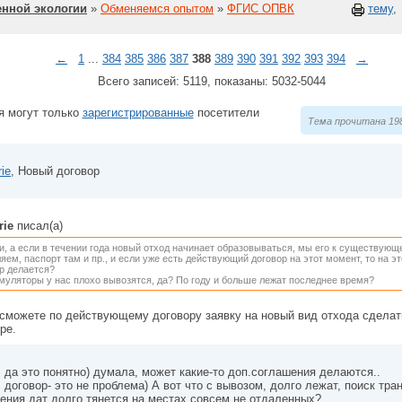
нной экологии
»
Обменяемся опытом
»
ФГИС ОПВК
тему
,
←
1
...
384
385
386
387
388
389
390
391
392
393
394
→
Всего записей: 5119, показаны: 5032-5044
я могут только
зарегистрированные
посетители
Тема прочитана 198
ie
, Новый договор
rie
писал(а)
и, а если в течении года новый отход начинает образовываться, мы его к существу
яем, паспорт там и пр., и если уже есть действующий договор на этот момент, то на 
р делается?
муляторы у нас плохо вывозятся, да? По году и больше лежат последнее время?
сможете по действующему договору заявку на новый вид отхода сделать
ре.
, да это понятно) думала, может какие-то доп.соглашения делаются..
 договор- это не проблема) А вот что с вывозом, долго лежат, поиск тр
ения дат долго тянется на местах совсем не отдаленных?