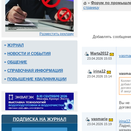
»
Форум по промышле
страницу
Разместить рекламу
Добавлять сообщени
ЖУРНАЛ
Marta2012
НОВОСТИ И СОБЫТИЯ
vasmar
23.04.2026 15:03
ОБЩЕНИЕ
СПРАВОЧНАЯ ИНФОРМАЦИЯ
irina12
vasma
23.04.2026 15:14
ПОВЫШЕНИЕ КВАЛИФИКАЦИИ
Коллег
добавл
догово
И акку
Вы не 
догово
ПОДПИСКА НА ЖУРНАЛ
vasmarie
irina12
23.04.2026 15:19
Ладно,
назнач