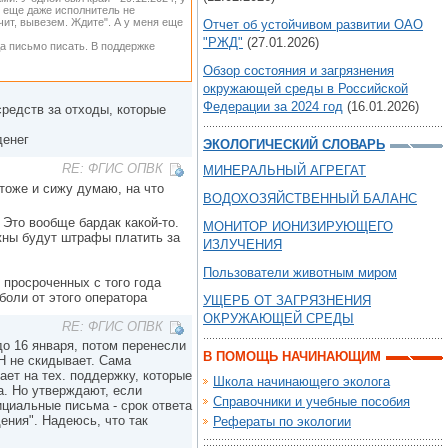
ам еще даже исполнитель не
чит, вывезем. Ждите". А у меня еще
Отчет об устойчивом развитии ОАО
"РЖД"
(27.01.2026)
а письмо писать. В поддержке
Обзор состояния и загрязнения
окружающей среды в Российской
Федерации за 2024 год
(16.01.2026)
средств за отходы, которые
денег
ЭКОЛОГИЧЕСКИЙ СЛОВАРЬ
RE: ФГИС ОПВК
МИНЕРАЛЬНЫЙ АГРЕГАТ
тоже и сижу думаю, на что
ВОДОХОЗЯЙСТВЕННЫЙ БАЛАНС
 Это вообще бардак какой-то.
МОНИТОР ИОНИЗИРУЮЩЕГО
жны будут штрафы платить за
ИЗЛУЧЕНИЯ
Пользователи животным миром
 просроченных с того года
боли от этого оператора
УЩЕРБ ОТ ЗАГРЯЗНЕНИЯ
ОКРУЖАЮЩЕЙ СРЕДЫ
RE: ФГИС ОПВК
до 16 января, потом перенесли
В ПОМОЩЬ НАЧИНАЮЩИМ
ТН не скидывает. Сама
ает на тех. поддержку, которые
Школа начинающего эколога
а. Но утверждают, если
Справочники и учебные пособия
ициальные письма - срок ответа
ения". Надеюсь, что так
Рефераты по экологии