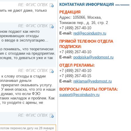
КОНТАКТНАЯ ИНФОРМАЦИЯ
RE: ФГИС ОПВК
вить не дают даже, только
РЕДАКЦИЯ
Адрес: 105066, Москва,
Токмаков пер., д. 16, стр. 2
RE: ФГИС ОПВК
+7 (499) 267-40-10
вном подают как нечто
E-mail:
red@ecoindustry.ru
езвреживающих отходы
 о вводе в эксплуатацию...
ПРЯМОЙ ТЕЛЕФОН ОТДЕЛА
ПОДПИСКИ:
о понимать, что теоретически
+7 (499) 267-40-10
я с отходами на предприятии.
E-mail:
podpiska@vedomost.ru
сяцев, то деваться уже и так
ОТДЕЛ РЕКЛАМЫ:
+7 (499) 267-40-10
RE: ФГИС ОПВК
+7 (499) 267-40-15
 к слову отходы в стадии
оплачивал деньги
E-mail:
reklama@vedomost.ru
 прекратил оказывать услугу.
 У меня опаска, что это и наши
ВОПРОСЫ РАБОТЫ ПОРТАЛА:
Я думаю, что если ФЭО
support@ecoindustry.ru
таких накладок и проблем. Как
 то уходите с арены, не
RE: ФГИС ОПВК
 потом перенесли дату на 28 января