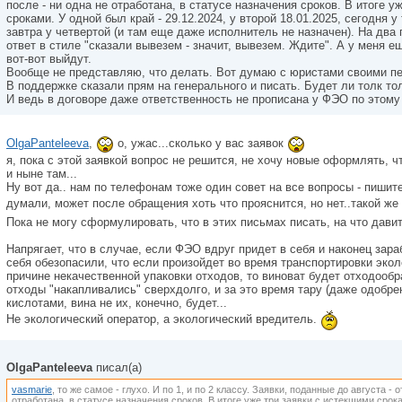
после - ни одна не отработана, в статусе назначения сроков. В итоге у
сроками. У одной был край - 29.12.2024, у второй 18.01.2025, сегодня у
завтра у четвертой (и там еще даже исполнитель не назначен). На два
ответ в стиле "сказали вывезем - значит, вывезем. Ждите". А у меня ещ
вот-вот выйдут.
Вообще не представляю, что делать. Вот думаю с юристами своими пе
В поддержке сказали прям на генерального и писать. Будет ли толк то
И ведь в договоре даже ответственность не прописана у ФЭО по этому
OlgaPanteleeva
,
о, ужас...сколько у вас заявок
я, пока с этой заявкой вопрос не решится, не хочу новые оформлять, чт
и ныне там...
Ну вот да.. нам по телефонам тоже один совет на все вопросы - пишит
думали, может после обращения хоть что прояснится, но нет..такой же
Пока не могу сформулировать, что в этих письмах писать, на что давит
Напрягает, что в случае, если ФЭО вдруг придет в себя и наконец зара
себя обезопасили, что если произойдет во время транспортировки экол
причине некачественной упаковки отходов, то виноват будет отходообра
отходы "накапливались" сверхдолго, и за это время тару (даже одобр
кислотами, вина не их, конечно, будет...
Не экологический оператор, а экологический вредитель.
OlgaPanteleeva
писал(а)
vasmarie
, то же самое - глухо. И по 1, и по 2 классу. Заявки, поданные до августа - 
отработана, в статусе назначения сроков. В итоге уже три заявки с истекшими срока