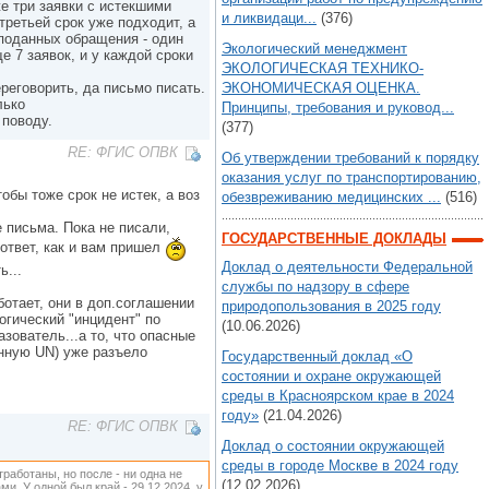
же три заявки с истекшими
и ликвидаци...
(376)
 третьей срок уже подходит, а
 поданных обращения - один
Экологический менеджмент
е 7 заявок, и у каждой сроки
ЭКОЛОГИЧЕСКАЯ ТЕХНИКО-
реговорить, да письмо писать.
ЭКОНОМИЧЕСКАЯ ОЦЕНКА.
лько
Принципы, требования и руковод...
 поводу.
(377)
RE: ФГИС ОПВК
Об утверждении требований к порядку
оказания услуг по транспортированию,
обы тоже срок не истек, а воз
обезвреживанию медицинских ...
(516)
е письма. Пока не писали,
ГОСУДАРСТВЕННЫЕ ДОКЛАДЫ
 ответ, как и вам пришел
Доклад о деятельности Федеральной
ь...
службы по надзору в сфере
ботает, они в доп.соглашении
природопользования в 2025 году
огический "инцидент" по
(10.06.2026)
зователь...а то, что опасные
енную UN) уже разъело
Государственный доклад «О
состоянии и охране окружающей
среды в Красноярском крае в 2024
году»
(21.04.2026)
RE: ФГИС ОПВК
Доклад о состоянии окружающей
среды в городе Москве в 2024 году
отработаны, но после - ни одна не
(12.02.2026)
ми. У одной был край - 29.12.2024, у