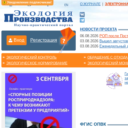
Уведомление подписчикам!
О ЖУРНАЛЕ
|
ЭЛЕКТРОНН
НОВОСТИ ПРОЕКТА
06.08.2026
РОП после Пост
Вход
Регистрация
03.08.2026
Вышел августов
03.08.2026
Еженедельный да
ЭКОЛОГИЧЕСКИЙ КОНТРОЛЬ
ОБРАЩЕНИЕ С ОТХОД
ЭКОЛОГИЧЕСКОЕ НОРМИРОВАНИЕ
ЭКОЛОГИЧЕСКИЙ МОН
Г
з
н
ФГИС ОПВК