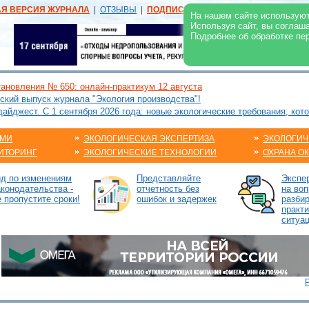
АЯ ВЕРСИЯ ЖУРНАЛА
|
ОТЗЫВЫ
|
ПОДПИСКА
|
РЕКЛАМА:
В ЖУРНАЛЕ
В
На нашем сайте используют
Используя сайт, вы соглаш
Подробнее об обработке пе
ановления № 650: онлайн-практикум 12 августа
ский выпуск журнала "Экология производства"!
йджест. С 1 сентября 2026 года: новые экологические требования, кот
АМИ
ЭКОЛОГИЧЕСКАЯ ЭКСПЕРТИЗА
ЭКОЛОГИЧ
ИТОРИНГ
ЭКОЛОГИЧЕСКИЕ ТЕХНОЛОГИИ
ОХРАНА О
ид по изменениям
Представляйте
Экспе
аконодательства -
отчетность без
на воп
е пропустите сроки!
ошибок и задержек
разби
практ
ситуа