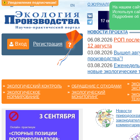
Уведомление подписчикам!
О ЖУРНАЛЕ
|
ЭЛЕКТРОНН
На нашем сайт
Используя сай
Подробнее об
НОВОСТИ ПРОЕКТА
06.08.2026
РОП после
Вход
Регистрация
12 августа
03.08.2026
Вышел авгу
производства"!
03.08.2026
Еженедельн
новые экологические 
ЭКО
ЭКОЛОГИЧЕСКИЙ КОНТРОЛЬ
ОБРАЩЕНИЕ С ОТХОДАМИ
ЭКС
ЭКОЛОГИЧЕСКОЕ
ЭКОЛОГИЧЕСКИЙ
ЭКО
НОРМИРОВАНИЕ
МОНИТОРИНГ
ТЕХ
Новости
природоохра
законодател
комментарии