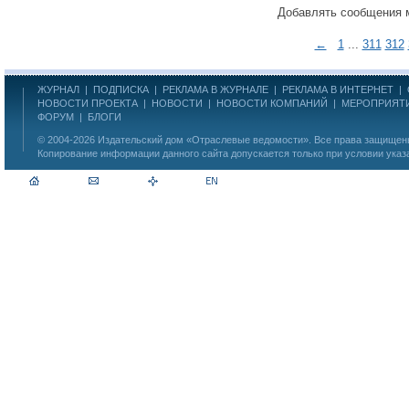
Добавлять сообщения 
←
1
...
311
312
ЖУРНАЛ
|
ПОДПИСКА
|
РЕКЛАМА В ЖУРНАЛЕ
|
РЕКЛАМА В ИНТЕРНЕТ
|
НОВОСТИ ПРОЕКТА
|
НОВОСТИ
|
НОВОСТИ КОМПАНИЙ
|
МЕРОПРИЯТ
ФОРУМ
|
БЛОГИ
© 2004-2026
Издательский дом «Отраслевые ведомости»
. Все права защище
Копирование информации данного сайта допускается только при условии указ