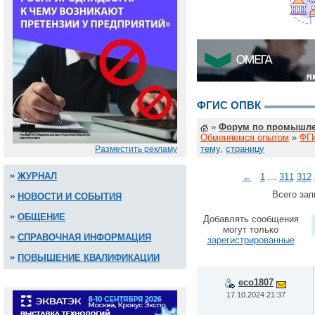
ФГИС ОПВК
»
Форум по промышле
Обменяемся опытом
»
ФГ
тему
,
страницу
Разместить рекламу
ЖУРНАЛ
←
1
...
311
312
Всего зап
НОВОСТИ И СОБЫТИЯ
ОБЩЕНИЕ
Добавлять сообщения
могут только
СПРАВОЧНАЯ ИНФОРМАЦИЯ
зарегистрированные
ПОВЫШЕНИЕ КВАЛИФИКАЦИИ
eco1807
17.10.2024 21:37