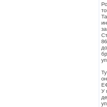
Ро
то
Та
ин
з
Ст
86
до
бр
уп
Ту
он
Е
У 
де
уп