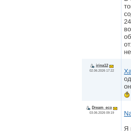
то
со
24
во
об
от
не
irina12
Xa
02.06.2026 17:22
од
он
Dream_eco
Na
03.06.2026 09:19
Я 