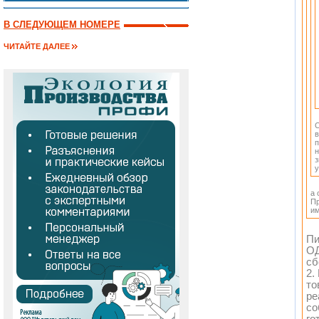
В СЛЕДУЮЩЕМ НОМЕРЕ
ЧИТАЙТЕ ДАЛЕЕ
С
в
п
н
з
у
а 
Пр
им
Пи
ОД
сб
2.
то
ре
со
го