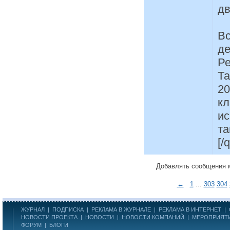
дв
Вс
де
Р
Та
20
кл
ис
та
[/
Добавлять сообщения 
←
1
...
303
304
ЖУРНАЛ
|
ПОДПИСКА
|
РЕКЛАМА В ЖУРНАЛЕ
|
РЕКЛАМА В ИНТЕРНЕТ
|
НОВОСТИ ПРОЕКТА
|
НОВОСТИ
|
НОВОСТИ КОМПАНИЙ
|
МЕРОПРИЯТ
ФОРУМ
|
БЛОГИ