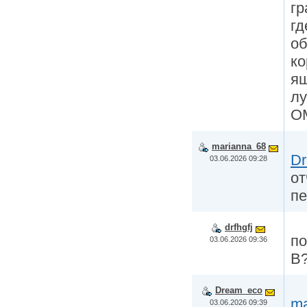
гр
гд
об
ко
ящ
лу
О
marianna_68
D
03.06.2026 09:28
от
пе
drfhgfj
по
03.06.2026 09:36
В?
Dream_eco
ma
03.06.2026 09:39