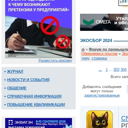
ЭКОСБОР 2024
»
Форум по промышле
Обменяемся опытом
»
Эко
тему
,
страницу
Разместить рекламу
←
1
...
303
304
ЖУРНАЛ
Всего зап
НОВОСТИ И СОБЫТИЯ
Добавлять сообщения
ОБЩЕНИЕ
могут только
зарегистрированные
СПРАВОЧНАЯ ИНФОРМАЦИЯ
ПОВЫШЕНИЕ КВАЛИФИКАЦИИ
CN
Р