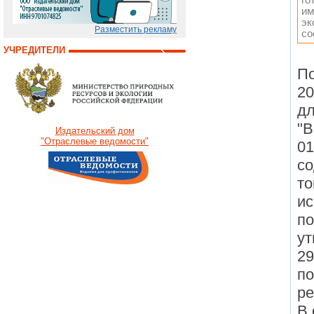
им
эк
Разместить рекламу
со
УЧРЕДИТЕЛИ
По
20
дл
"В
Издательский дом
"Отраслевые ведомости"
01
со
то
ис
по
у
29
по
ре
В 