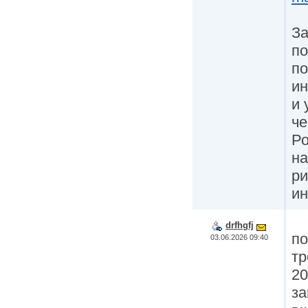
За
по
по
ин
и 
че
Ро
на
ри
ин
drfhgfj
по
03.06.2026 09:40
тр
20
за