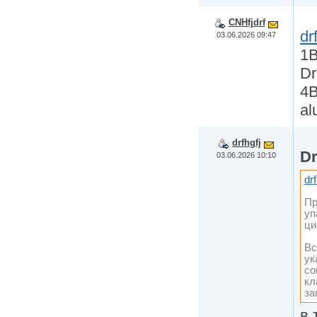
CNHfjdrf
dr
03.06.2026 09:47
1B
Dr
4B
al
drfhgfj
D
03.06.2026 10:10
drf
Пр
уп
ци
Вс
ук
со
кл
за
в 