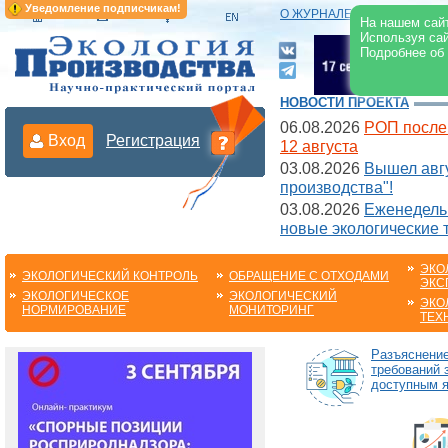
Уведомление подписчикам!
О ЖУРНАЛЕ
|
ЭЛЕКТРОНН
На нашем сайт
Используя сай
Подробнее об
НОВОСТИ ПРОЕКТА
06.08.2026
РОП после
Вход
Регистрация
12 августа
03.08.2026
Вышел авгу
производства"!
03.08.2026
Еженедельн
новые экологические 
ЭКО
ЭКОЛОГИЧЕСКИЙ КОНТРОЛЬ
ОБРАЩЕНИЕ С ОТХОДАМИ
ЭКС
ЭКОЛОГИЧЕСКОЕ
ЭКОЛОГИЧЕСКИЙ
ЭКО
НОРМИРОВАНИЕ
МОНИТОРИНГ
ТЕХ
Разъяснени
требований 
доступным 