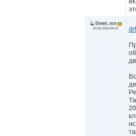
вк
эт
Dream_eco
dr
03.06.2026 09:42
Пр
об
дв
Вс
де
Р
Та
20
кл
ис
та