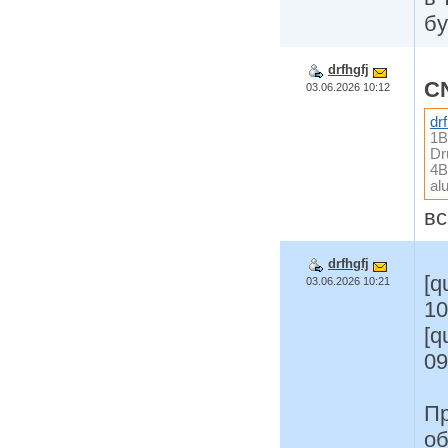
бу
drfhgfj
CN
03.06.2026 10:12
drf
1B
Dr
4B
al
вс
drfhgfj
[q
03.06.2026 10:21
10
[q
09
Пр
об