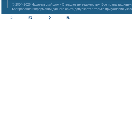
© 2004-2026
Издательский дом «Отраслевые ведомости»
. Все права защище
Копирование информации данного сайта допускается только при условии указ