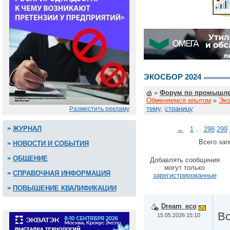
ЭКОСБОР 2024
»
Форум по промышле
Обменяемся опытом
»
Эко
тему
,
страницу
Разместить рекламу
ЖУРНАЛ
←
1
...
298
299
Всего зап
НОВОСТИ И СОБЫТИЯ
ОБЩЕНИЕ
Добавлять сообщения
могут только
СПРАВОЧНАЯ ИНФОРМАЦИЯ
зарегистрированные
ПОВЫШЕНИЕ КВАЛИФИКАЦИИ
Dream_eco
Вс
15.05.2026 15:10