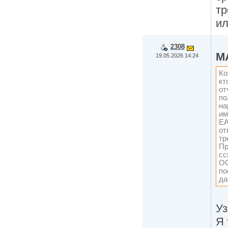
тр
и
2308
M
19.05.2026 14:24
Ко
кт
от
по
на
им
ЕА
от
тр
Пр
сс
ОО
по
да
Уз
Я 