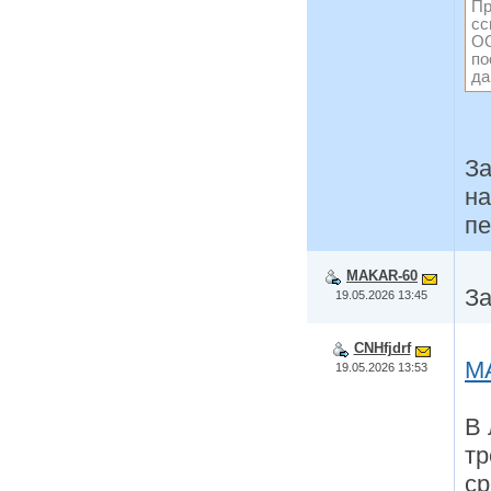
Пр
сс
ОО
по
да
За
на
пе
MAKAR-60
За
19.05.2026 13:45
CNHfjdrf
M
19.05.2026 13:53
В 
тр
ср