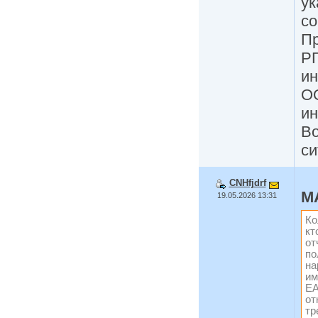
ук
со
Пр
РП
и
ОО
ин
Во
си
CNHfjdrf
M
19.05.2026 13:31
Ко
кт
от
по
на
им
ЕА
от
тр