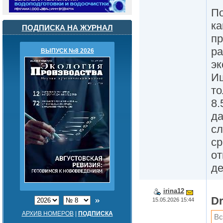
По
ка
ПОДПИСКА НА ЖУРНАЛ
пр
ра
ВЫПУСК №8 2026
эк
Ищ
то
8.
да
сл
ср
от
де
irina12
D
15.05.2026 15:44
АРХИВ НОМЕРОВ
|
ПОДПИСКА
Вс