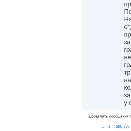
пр
По
На
от
пр
за
гр
не
гр
тр
на
ко
за
у 
Добавлять сообщения 
←
1
...
298
299