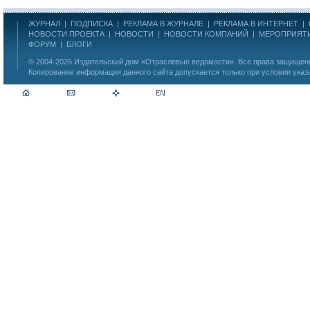
ЖУРНАЛ
|
ПОДПИСКА
|
РЕКЛАМА В ЖУРНАЛЕ
|
РЕКЛАМА В ИНТЕРНЕТ
|
НОВОСТИ ПРОЕКТА
|
НОВОСТИ
|
НОВОСТИ КОМПАНИЙ
|
МЕРОПРИЯТ
ФОРУМ
|
БЛОГИ
© 2004-2026
Издательский дом «Отраслевые ведомости»
. Все права защище
Копирование информации данного сайта допускается только при условии указ