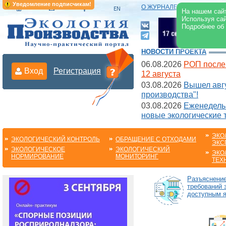
Уведомление подписчикам!
О ЖУРНАЛЕ
|
ЭЛЕКТРОНН
На нашем сайт
Используя сай
Подробнее об
НОВОСТИ ПРОЕКТА
06.08.2026
РОП после
Вход
Регистрация
12 августа
03.08.2026
Вышел авгу
производства"!
03.08.2026
Еженедельн
новые экологические 
ЭКО
ЭКОЛОГИЧЕСКИЙ КОНТРОЛЬ
ОБРАЩЕНИЕ С ОТХОДАМИ
ЭКС
ЭКОЛОГИЧЕСКОЕ
ЭКОЛОГИЧЕСКИЙ
ЭКО
НОРМИРОВАНИЕ
МОНИТОРИНГ
ТЕХ
Разъяснени
требований 
доступным 