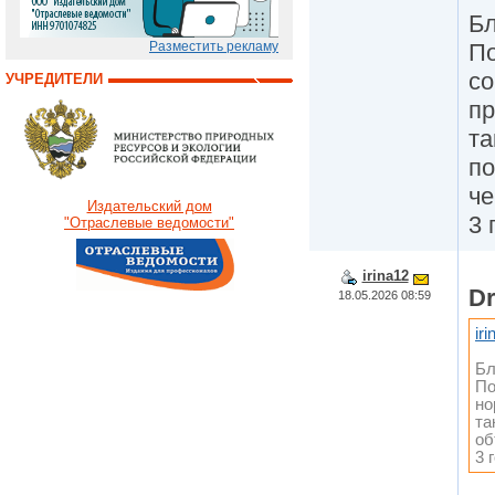
Бл
По
Разместить рекламу
со
УЧРЕДИТЕЛИ
пр
та
по
че
Издательский дом
3 
"Отраслевые ведомости"
irina12
D
18.05.2026 08:59
ir
Бл
По
но
та
об
3 