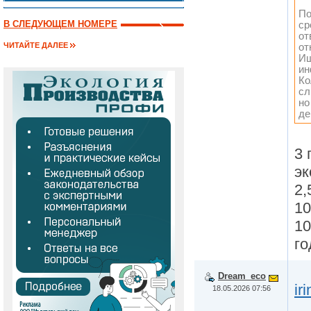
По
В СЛЕДУЮЩЕМ НОМЕРЕ
ср
от
ЧИТАЙТЕ ДАЛЕЕ
от
Ищ
ин
Ко
сл
но
де
3 
эк
2,
10
10
го
Dream_eco
ir
18.05.2026 07:56