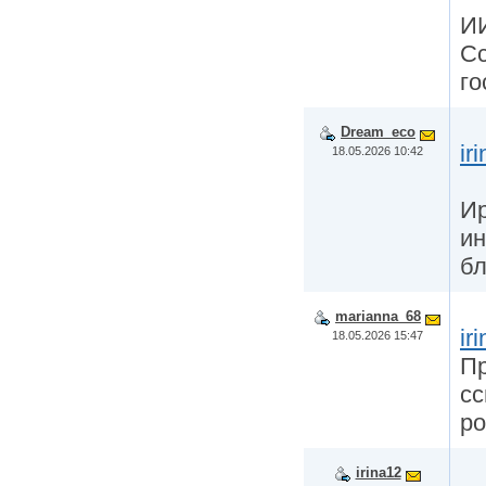
ИИ
Сс
го
Dream_eco
ir
18.05.2026 10:42
Ир
ин
бл
marianna_68
ir
18.05.2026 15:47
Пр
сс
po
irina12