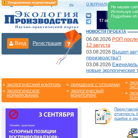
Уведомление подписчикам!
О ЖУРНАЛЕ
|
ЭЛЕКТРОНН
На нашем сайт
Используя сай
Подробнее об
НОВОСТИ ПРОЕКТА
06.08.2026
РОП после
Вход
Регистрация
12 августа
03.08.2026
Вышел авгу
производства"!
03.08.2026
Еженедельн
новые экологические 
ЭКО
ЭКОЛОГИЧЕСКИЙ КОНТРОЛЬ
ОБРАЩЕНИЕ С ОТХОДАМИ
ЭКС
ЭКОЛОГИЧЕСКОЕ
ЭКОЛОГИЧЕСКИЙ
ЭКО
НОРМИРОВАНИЕ
МОНИТОРИНГ
ТЕХ
Представля
отчетность 
ошибок и за