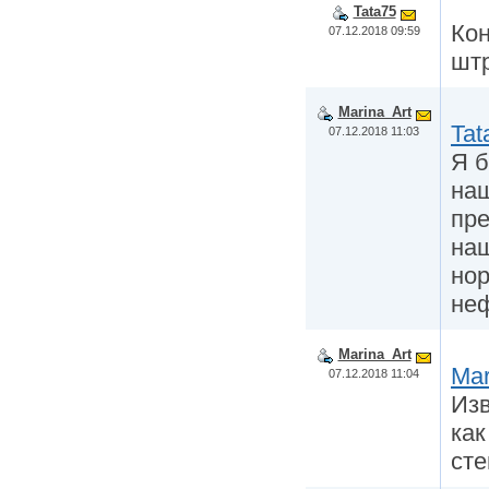
Tata75
Кон
07.12.2018 09:59
штр
Marina_Art
Tat
07.12.2018 11:03
Я б
наш
пре
наш
нор
неф
Marina_Art
Mar
07.12.2018 11:04
Изв
как
сте