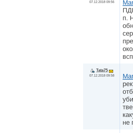
Mar
07.12.2018 09:56
ПДК
п. 
обн
сер
пр
око
вс
Tata75
Mar
07.12.2018 09:58
рек
отб
уби
тве
как
не 