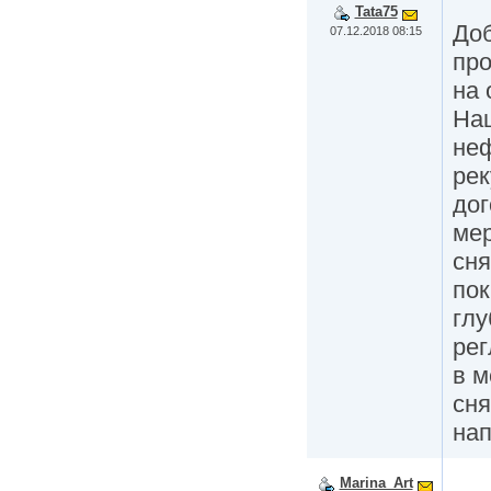
Tata75
Доб
07.12.2018 08:15
про
на 
На
не
рек
дог
мер
сня
пок
глу
рег
в м
сня
на
Marina_Art