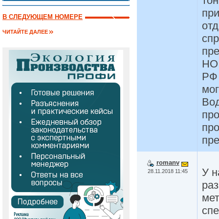
тон
при
В СЛЕДУЮЩЕМ НОМЕРЕ
отд
ЧИТАЙТЕ ДАЛЕЕ
спр
пр
НО!
РФ 
мог
Вод
про
про
пр
romanv
У н
28.11.2018 11:45
раз
ме
сп