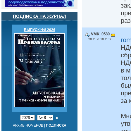
зак
пре
ПОДПИСКА НА ЖУРНАЛ
раз
ВЫПУСК №8 2026
VMK_0580
rom
28.11.2018 11:08
НДС
сбр
НД
в м
тол
был
пре
за 
Мне
ут
АРХИВ НОМЕРОВ
|
ПОДПИСКА