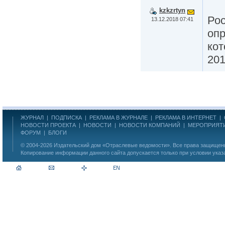
kzkzrtyn
Ро
13.12.2018 07:41
опр
кот
201
ЖУРНАЛ
|
ПОДПИСКА
|
РЕКЛАМА В ЖУРНАЛЕ
|
РЕКЛАМА В ИНТЕРНЕТ
|
НОВОСТИ ПРОЕКТА
|
НОВОСТИ
|
НОВОСТИ КОМПАНИЙ
|
МЕРОПРИЯТ
ФОРУМ
|
БЛОГИ
© 2004-2026
Издательский дом «Отраслевые ведомости»
. Все права защище
Копирование информации данного сайта допускается только при условии указ