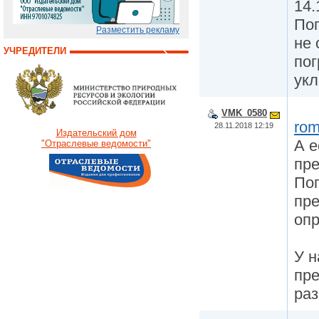
14.
Пог
Разместить рекламу
не 
УЧРЕДИТЕЛИ
пог
ук
VMK_0580
rom
28.11.2018 12:19
Издательский дом
А е
"Отраслевые ведомости"
пр
Поп
пре
опр
У н
пре
раз