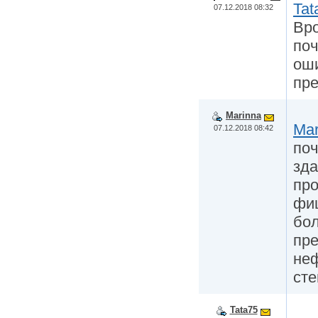
Tat
07.12.2018 08:32
Вр
поч
оши
пр
Marinna
Mar
07.12.2018 08:42
поч
зда
про
фиш
бо
пр
неф
сте
Tata75