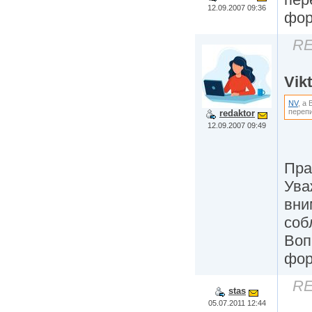
12.09.2007 09:36
фор
RE
Vikt
NV
, а
перепи
redaktor
12.09.2007 09:49
Пра
Ува
вни
соб
Воп
фо
RE
stas
05.07.2011 12:44