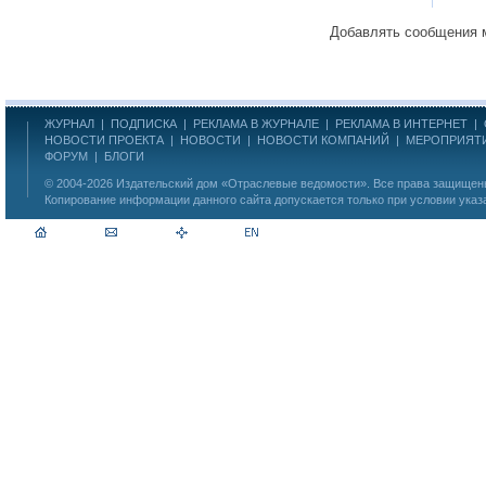
Добавлять сообщения 
ЖУРНАЛ
|
ПОДПИСКА
|
РЕКЛАМА В ЖУРНАЛЕ
|
РЕКЛАМА В ИНТЕРНЕТ
|
НОВОСТИ ПРОЕКТА
|
НОВОСТИ
|
НОВОСТИ КОМПАНИЙ
|
МЕРОПРИЯТ
ФОРУМ
|
БЛОГИ
© 2004-2026
Издательский дом «Отраслевые ведомости»
. Все права защище
Копирование информации данного сайта допускается только при условии указ