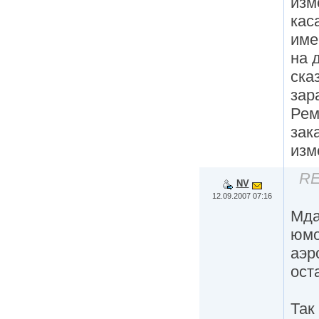
изм
кас
имен
на 
ска
зар
Рем
зак
изм
RE
NV
12.09.2007 07:16
Мда
юмо
аэр
ост
Так