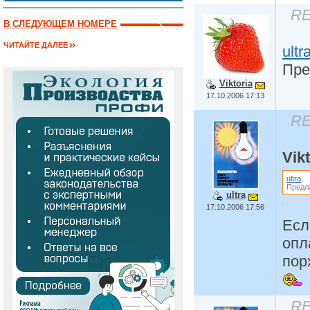
RE
В СЛЕДУЮЩЕМ НОМЕРЕ
ЧИТАЙТЕ ДАЛЕЕ
ultr
Пре
Viktoria
17.10.2006 17:13
RE
Vikt
ultra
,
Предла
ultra
17.10.2006 17:56
Есл
опл
пор
RE