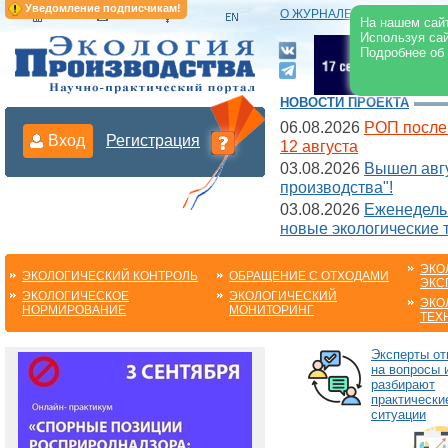
Уведомление подписчикам!
О ЖУРНАЛЕ
|
ЭЛЕКТРОНН
На нашем сайт
Используя сай
Подробнее об
НОВОСТИ ПРОЕКТА
06.08.2026
РОП после
Вход
Регистрация
12 августа
03.08.2026
Вышел авгу
производства"!
03.08.2026
Еженедельн
новые экологические 
ЭКО
ЭКОЛОГИЧЕСКИЙ КОНТРОЛЬ
ОБРАЩЕНИЕ С ОТХОДАМИ
ЭКС
ЭКОЛОГИЧЕСКОЕ
ЭКОЛОГИЧЕСКИЙ
ЭКО
НОРМИРОВАНИЕ
МОНИТОРИНГ
ТЕХ
Эксперты от
на вопросы 
разбирают
практически
ситуации