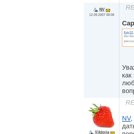
RE
NV
12.09.2007 08:06
Ca
Kay32
мы вы
рассыл
Ува
как
люб
воп
RE
NV
дат
Viktoria
пер