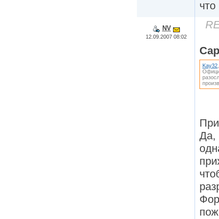
что
RE
NV
12.09.2007 08:02
Ca
Kay32
Офици
разос
произв
При
Да,
одн
при
что
раз
Фор
пож