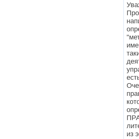
Ува
Про
нап
опр
"ме
име
так
дея
упр
ест
Оче
пра
кот
опр
ПРА
лит
из 