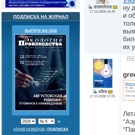
ну 
greenfrog
17.10.2006 16:28
и о
ПОДПИСКА НА ЖУРНАЛ
тол
выя
ВЫПУСК №8 2026
бил
их 
RE
gre
Viktori
ну да,
ultra
только
или на
17.10.2006 17:05
Лет
"Аэ
"Па
АРХИВ НОМЕРОВ
|
ПОДПИСКА