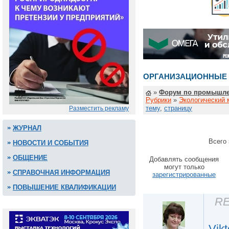
ОРГАНИЗАЦИОННЫЕ 
»
Форум по промышле
Рубрики
»
Экологический
тему
,
страницу
Разместить рекламу
ЖУРНАЛ
Всего 
НОВОСТИ И СОБЫТИЯ
ОБЩЕНИЕ
Добавлять сообщения
могут только
СПРАВОЧНАЯ ИНФОРМАЦИЯ
зарегистрированные
ПОВЫШЕНИЕ КВАЛИФИКАЦИИ
RE
Vikt