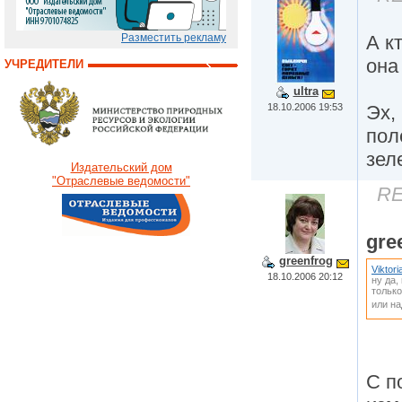
А к
Разместить рекламу
она
УЧРЕДИТЕЛИ
ultra
18.10.2006 19:53
Эх,
пол
зел
Издательский дом
"Отраслевые ведомости"
RE
gre
greenfrog
Viktori
18.10.2006 20:12
ну да,
только
или на
С п