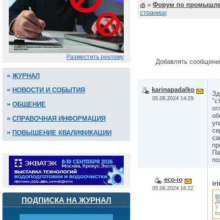
»
Форум по промышле
страницу
Разместить рекламу
Добавлять сообщени
ЖУРНАЛ
karinapadalko
НОВОСТИ И СОБЫТИЯ
Зд
05.06.2024 14:29
"с
ОБЩЕНИЕ
от
об
СПРАВОЧНАЯ ИНФОРМАЦИЯ
уп
се
ПОВЫШЕНИЕ КВАЛИФИКАЦИИ
са
пр
Па
по
eco-io
ir
05.06.2024 16:22
ec
ПОДПИСКА НА ЖУРНАЛ
Д
У
К