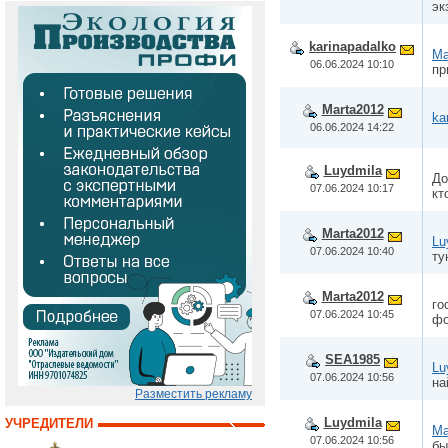
эк
karinapadalko
Ma
06.06.2024 10:10
пр
Marta2012
ka
06.06.2024 14:22
Luydmila
До
07.06.2024 10:17
кт
Marta2012
Lu
07.06.2024 10:40
ту
Marta2012
го
07.06.2024 10:45
фо
SEA1985
Lu
07.06.2024 10:56
на
Разместить рекламу
Luydmila
УЧРЕДИТЕЛИ
Ma
07.06.2024 10:56
бы