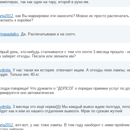
земплярах, так как один на тару, второй в руки им.
rta2012
, как Вы маркировки эти наносите? Можно их просто распечатать 
иклеить к коробке?
rinapadalko
, Да. Распечатываем и на скотч.
брый день, кто-нибудь сталкивался с тем что почти 3 месяца прошло - н
о заберет отходы. Писали или звонили им?
ydmila
, У нас такая же история. отвечают ищем. А отходы люм лампы, не 
ндре. Только вес 40 кг.
спода-товарищи! Что думаете о "ДОПСОГ о порядке приемки услуг по дог
рмируется оно автоматически.
ydmila
, 3 месяца это ещё норма)))) Мы каждый вывоз ждем полгода, пот
йдет как и кем из нашего отдаления вывезти. Мрак по срокам жуткий
rta2012
, вот-вот, у нас тоже лампы. В том году наоборот с ними пробле
стро забрали