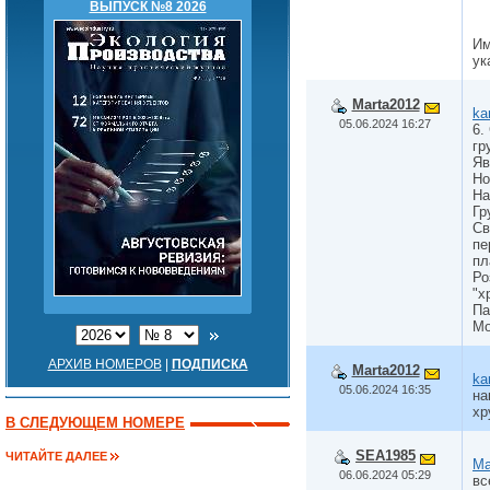
ВЫПУСК №8 2026
Им
ук
Marta2012
ka
05.06.2024 16:27
6.
гр
Яв
Но
На
Гр
Св
пе
пл
Ро
"х
Па
Мо
АРХИВ НОМЕРОВ
|
ПОДПИСКА
Marta2012
ka
05.06.2024 16:35
на
хр
В СЛЕДУЮЩЕМ НОМЕРЕ
SEA1985
ЧИТАЙТЕ ДАЛЕЕ
Ma
06.06.2024 05:29
вс