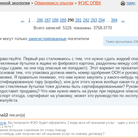
нной экологии
»
Обменяемся опытом
»
ФГИС ОПВК
тему
,
←
1
...
286
287
288
289
290
291
292
293
294
...
394
→
Всего записей: 5119, показаны: 3758-3770
я могут только
зарегистрированные
посетители
Тема прочитана 198
равствуйте. Первый раз сталкиваюсь с тем, что нужно сдать жидкий опа
теклянные бутылки в ящике из фибрового картона, разделены между собо
ходы сдаем, но они под опасные не попадают). Этот вариант не прокатил
основав тем, что упаковка должна иметь номер одобрения ООН и руково
аковки. Я правильно понимаю, что нам нужно закупить у какого-нибудь 
ртифицированную тару (коробку), или для этого нужна вообще какая-то 
ми стеклянные бутылки тоже должны быть сертифицированными? Руково
едоставит продавец? Что нам нужно иметь на руках при передаче опасн
спорт отхода, сертификат на упаковку, может это руководство по экспл
жалуйста.
ina12
писал(а)
o-io
, Вы полагаете ФЭО будет оформлять 2 вида акта об оказании услуг - один у кого то
С1 есть?
 меня большие сомнения по этому поводу.
то-нибудь уже получал акт об оказании услуг по новому договору?