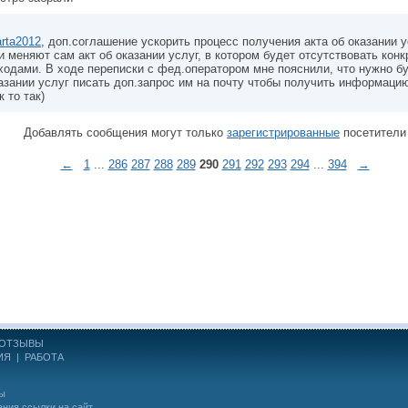
rta2012
, доп.соглашение ускорить процесс получения акта об оказании у
и меняют сам акт об оказании услуг, в котором будет отсутствовать кон
ходами. В ходе переписки с фед.оператором мне пояснили, что нужно бу
азании услуг писать доп.запрос им на почту чтобы получить информаци
к то так)
Добавлять сообщения могут только
зарегистрированные
посетители
←
1
...
286
287
288
289
290
291
292
293
294
...
394
→
ОТЗЫВЫ
ИЯ
|
РАБОТА
ны
ания ссылки на сайт