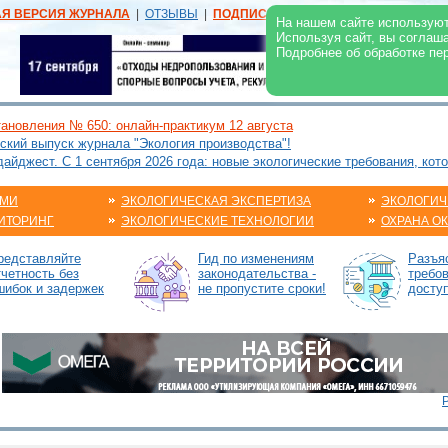
АЯ ВЕРСИЯ ЖУРНАЛА
|
ОТЗЫВЫ
|
ПОДПИСКА
|
РЕКЛАМА:
В ЖУРНАЛЕ
В
На нашем сайте используют
Используя сайт, вы соглаш
Подробнее об обработке пе
ановления № 650: онлайн-практикум 12 августа
ский выпуск журнала "Экология производства"!
йджест. С 1 сентября 2026 года: новые экологические требования, кот
АМИ
ЭКОЛОГИЧЕСКАЯ ЭКСПЕРТИЗА
ЭКОЛОГИЧ
ИТОРИНГ
ЭКОЛОГИЧЕСКИЕ ТЕХНОЛОГИИ
ОХРАНА О
редставляйте
Гид по изменениям
Разъя
тчетность без
законодательства -
требов
шибок и задержек
не пропустите сроки!
досту