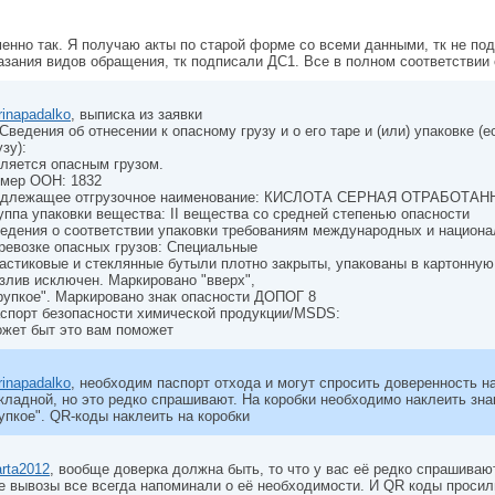
енно так. Я получаю акты по старой форме со всеми данными, тк не по
азания видов обращения, тк подписали ДС1. Все в полном соответствии
rinapadalko
, выписка из заявки
 Сведения об отнесении к опасному грузу и о его таре и (или) упаковке (
узу):
ляется опасным грузом.
мер ООН: 1832
длежащее отгрузочное наименование: КИСЛОТА СЕРНАЯ ОТРАБОТАН
уппа упаковки вещества: II вещества со средней степенью опасности
едения о соответствии упаковки требованиям международных и национа
ревозке опасных грузов: Специальные
астиковые и стеклянные бутыли плотно закрыты, упакованы в картонную
злив исключен. Маркировано "вверх",
рупкое". Маркировано знак опасности ДОПОГ 8
спорт безопасности химической продукции/MSDS:
жет быт это вам поможет
rinapadalko
, необходим паспорт отхода и могут спросить доверенность н
кладной, но это редко спрашивают. На коробки необходимо наклеить знак
упкое". QR-коды наклеить на коробки
rta2012
, вообще доверка должна быть, то что у вас её редко спрашивают,
е вывозы все всегда напоминали о её необходимости. И QR коды просили