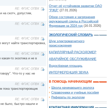
Отчет об устойчивом развитии ОАО
RE: ФГИС ОПВК
"РЖД"
(27.01.2026)
и на скотч, допустим,
Обзор состояния и загрязнения
окружающей среды в Российской
RE: ФГИС ОПВК
Федерации за 2024 год
(16.01.2026)
ЭКОЛОГИЧЕСКИЙ СЛОВАРЬ
RE: ФГИС ОПВК
Шум электромагнитного
е могут найти транспортировка,
происхождения
КАПИЛЛЯРНЫЙ РАСХОДОМЕР
RE: ФГИС ОПВК
какая-то экзотика и не в
АВАРИЙНОЕ ОБСЛУЖИВАНИЕ
Водосборная площадь
RE: ФГИС ОПВК
ИНТЕРФЕРЕНЦИЯ ЗВУКА
овору". Что-то у нас не
В ПОМОЩЬ НАЧИНАЮЩИМ
RE: ФГИС ОПВК
Школа начинающего эколога
ом пока транспортировщик
Справочники и учебные пособия
Рефераты по экологии
RE: ФГИС ОПВК
м не было, быстро нашли и
КОНТАКТНАЯ ИНФОРМАЦИЯ