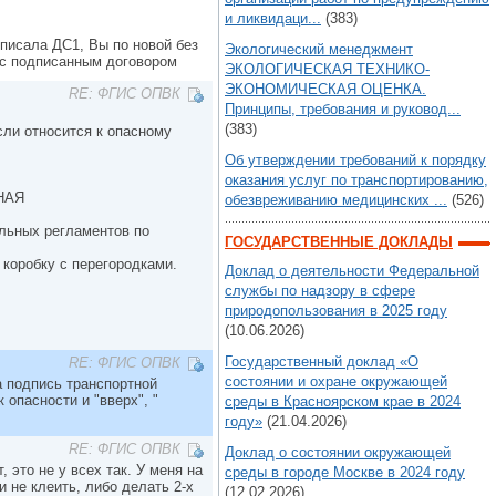
и ликвидаци...
(383)
дписала ДС1, Вы по новой без
Экологический менеджмент
 с подписанным договором
ЭКОЛОГИЧЕСКАЯ ТЕХНИКО-
ЭКОНОМИЧЕСКАЯ ОЦЕНКА.
RE: ФГИС ОПВК
Принципы, требования и руковод...
(383)
если относится к опасному
Об утверждении требований к порядку
оказания услуг по транспортированию,
НАЯ
обезвреживанию медицинских ...
(526)
льных регламентов по
ГОСУДАРСТВЕННЫЕ ДОКЛАДЫ
 коробку с перегородками.
Доклад о деятельности Федеральной
службы по надзору в сфере
природопользования в 2025 году
(10.06.2026)
Государственный доклад «О
RE: ФГИС ОПВК
состоянии и охране окружающей
а подпись транспортной
 опасности и "вверх", "
среды в Красноярском крае в 2024
году»
(21.04.2026)
RE: ФГИС ОПВК
Доклад о состоянии окружающей
 это не у всех так. У меня на
среды в городе Москве в 2024 году
 не клеить, либо делать 2-х
(12.02.2026)