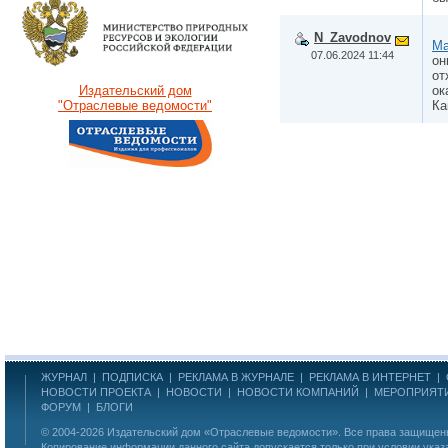
N_Zavodnov
Ma
07.06.2024 11:44
он
от
ок
Издательский дом
Ка
"Отраслевые ведомости"
ЖУРНАЛ
|
ПОДПИСКА
|
РЕКЛАМА В ЖУРНАЛЕ
|
РЕКЛАМА В ИНТЕРНЕТ
|
НОВОСТИ ПРОЕКТА
|
НОВОСТИ
|
НОВОСТИ КОМПАНИЙ
|
МЕРОПРИЯТ
ФОРУМ
|
БЛОГИ
© 2004-2026
Издательский дом «Отраслевые ведомости»
. Все права защище
Копирование информации данного сайта допускается только при условии указ