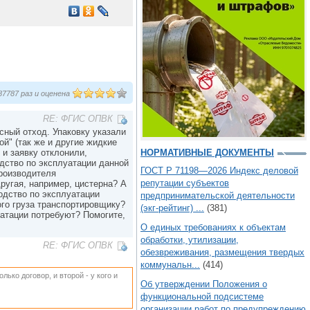
7787 раз и оценена
RE: ФГИС ОПВК
сный отход. Упаковку указали
й" (так же и другие жидкие
 и заявку отклонили,
НОРМАТИВНЫЕ ДОКУМЕНТЫ
дство по эксплуатации данной
ГОСТ Р 71198—2026 Индекс деловой
производителя
репутации субъектов
другая, например, цистерна? А
дство по эксплуатации
предпринимательской деятельности
ого груза транспортировщику?
(экг-рейтинг) ...
(381)
уатации потребуют? Помогите,
О единых требованиях к объектам
обработки, утилизации,
RE: ФГИС ОПВК
обезвреживания, размещения твердых
коммунальн...
(414)
лько договор, и второй - у кого и
Об утверждении Положения о
функциональной подсистеме
организации работ по предупреждению