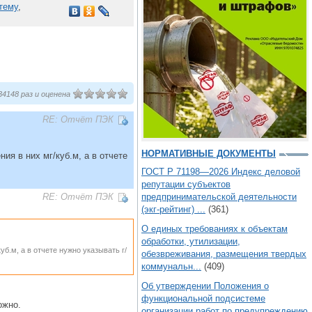
тему
,
4148 раз и оценена
RE: Отчёт ПЭК
НОРМАТИВНЫЕ ДОКУМЕНТЫ
ия в них мг/куб.м, а в отчете
ГОСТ Р 71198—2026 Индекс деловой
репутации субъектов
предпринимательской деятельности
RE: Отчёт ПЭК
(экг-рейтинг) ...
(361)
О единых требованиях к объектам
обработки, утилизации,
б.м, а в отчете нужно указывать г/
обезвреживания, размещения твердых
коммунальн...
(409)
Об утверждении Положения о
функциональной подсистеме
ожно.
организации работ по предупреждению