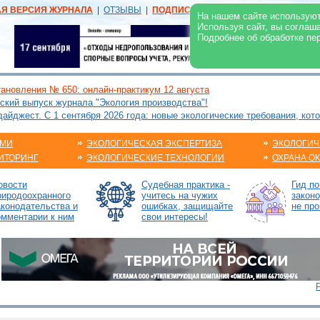
АЯ ВЕРСИЯ ЖУРНАЛА
|
ОТЗЫВЫ
|
ПОДПИСКА
|
РЕКЛАМА:
В ЖУРНАЛЕ
В
На нашем сайте используют
Используя сайт, вы соглаш
Подробнее об обработке пе
ановления № 650: онлайн-практикум 12 августа
ский выпуск журнала "Экология производства"!
йджест. С 1 сентября 2026 года: новые экологические требования, кот
АМИ
ЭКОЛОГИЧЕСКАЯ ЭКСПЕРТИЗА
ЭКОЛОГИЧ
ИТОРИНГ
ЭКОЛОГИЧЕСКИЕ ТЕХНОЛОГИИ
ОХРАНА О
овости
Судебная практика -
Гид п
риродоохранного
учитесь на чужих
законо
аконодательства и
ошибках, защищайте
не про
омментарии к ним
свои интересы!