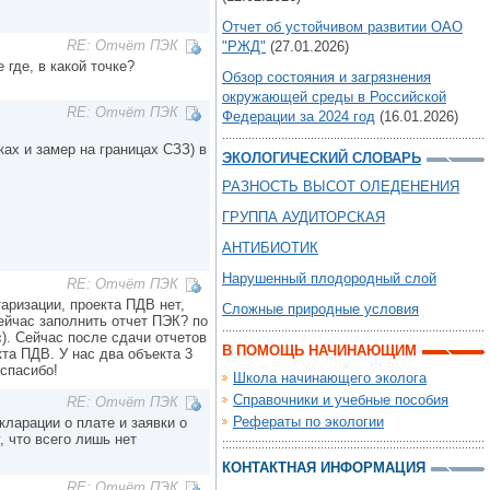
Отчет об устойчивом развитии ОАО
RE: Отчёт ПЭК
"РЖД"
(27.01.2026)
 где, в какой точке?
Обзор состояния и загрязнения
окружающей среды в Российской
RE: Отчёт ПЭК
Федерации за 2024 год
(16.01.2026)
ах и замер на границах СЗЗ) в
ЭКОЛОГИЧЕСКИЙ СЛОВАРЬ
РАЗНОСТЬ ВЫСОТ ОЛЕДЕНЕНИЯ
ГРУППА АУДИТОРСКАЯ
АНТИБИОТИК
Нарушенный плодородный слой
RE: Отчёт ПЭК
аризации, проекта ПДВ нет,
Сложные природные условия
ейчас заполнить отчет ПЭК? по
с). Сейчас после сдачи отчетов
В ПОМОЩЬ НАЧИНАЮЩИМ
та ПДВ. У нас два объекта 3
 спасибо!
Школа начинающего эколога
Справочники и учебные пособия
RE: Отчёт ПЭК
Рефераты по экологии
кларации о плате и заявки о
, что всего лишь нет
КОНТАКТНАЯ ИНФОРМАЦИЯ
RE: Отчёт ПЭК