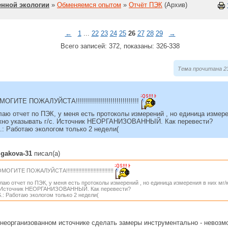
нной экологии
»
Обменяемся опытом
»
Отчёт ПЭК
(Архив)
←
1
...
22
23
24
25
26
27
28
29
→
Всего записей: 372, показаны: 326-338
Тема прочитана 23
ОГИТЕ ПОЖАЛУЙСТА!!!!!!!!!!!!!!!!!!!!!!!!!!!!!!!
аю отчет по ПЭК, у меня есть протоколы измерений , но единица измерен
жно указывать г/с. Источник НЕОРГАНИЗОВАННЫЙ. Как перевести?
.: Работаю экологом только 2 недели(
lgakova-31
писал(а)
МОГИТЕ ПОЖАЛУЙСТА!!!!!!!!!!!!!!!!!!!!!!!!!!!!!!!
лаю отчет по ПЭК, у меня есть протоколы измерений , но единица измерения в них мг/ку
 Источник НЕОРГАНИЗОВАННЫЙ. Как перевести?
S.: Работаю экологом только 2 недели(
 неорганизованном источнике сделать замеры инструментально - невозм