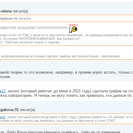
-elena
писал(а)
lgakova-31
писал(а)
ОМОГИТЕ ПОЖАЛУЙСТА!!!!!!!!!!!!!!!!!!!!!!!!!!!!!!!
елаю отчет по ПЭК, у меня есть протоколы измерений , но единица измерения в них мг/
/с. Источник НЕОРГАНИЗОВАННЫЙ. Как перевести?
.S.: Работаю экологом только 2 недели(
 неорганизованном источнике сделать замеры инструментально - невозможно.
амой теории то это возможно, например, в проеме ворот встать, только 
очник.
na12
, эколог (который работал до меня в 2021 году) сделала график на э
яла лабораторию. Я теперь не могу понять как привязать эти данные по
lgakova-31
писал(а)
na12
, эколог (который работал до меня в 2021 году) сделала график на эти замеры, и 
теперь не могу понять как привязать эти данные по протоколу в отчет ПЭК?
как. Либо Ваша предшественница ошиблась, либо не те измерения.