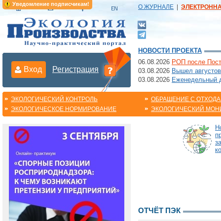
Уведомление подписчикам!
О ЖУРНАЛЕ
|
ЭЛЕКТРОНН
НОВОСТИ ПРОЕКТА
06.08.2026
РОП после Пост
Вход
Регистрация
03.08.2026
Вышел августов
03.08.2026
Еженедельный да
ЭКОЛОГИЧЕСКИЙ КОНТРОЛЬ
ОБРАЩЕНИЕ С ОТХОД
ЭКОЛОГИЧЕСКОЕ НОРМИРОВАНИЕ
ЭКОЛОГИЧЕСКИЙ МОН
Н
п
з
к
ОТЧЁТ ПЭК