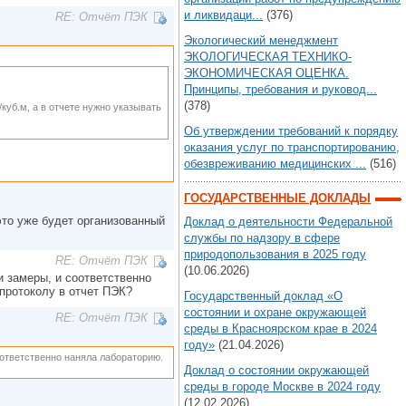
и ликвидаци...
(376)
RE: Отчёт ПЭК
Экологический менеджмент
ЭКОЛОГИЧЕСКАЯ ТЕХНИКО-
ЭКОНОМИЧЕСКАЯ ОЦЕНКА.
Принципы, требования и руковод...
(378)
куб.м, а в отчете нужно указывать
Об утверждении требований к порядку
оказания услуг по транспортированию,
обезвреживанию медицинских ...
(516)
ГОСУДАРСТВЕННЫЕ ДОКЛАДЫ
это уже будет организованный
Доклад о деятельности Федеральной
службы по надзору в сфере
природопользования в 2025 году
RE: Отчёт ПЭК
(10.06.2026)
ти замеры, и соответственно
 протоколу в отчет ПЭК?
Государственный доклад «О
состоянии и охране окружающей
RE: Отчёт ПЭК
среды в Красноярском крае в 2024
году»
(21.04.2026)
соответственно наняла лабораторию.
Доклад о состоянии окружающей
среды в городе Москве в 2024 году
(12.02.2026)