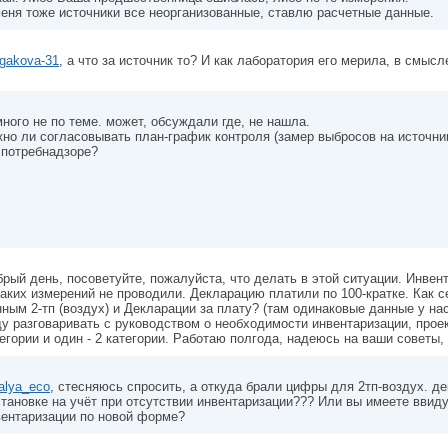
меня тоже источники все неорганизованные, ставлю расчетные данные.
gakova-31
, а что за источник то? И как лаборатория его мерила, в смысле
ного не по теме. может, обсуждали где, не нашла.
но ли согласовывать план-график контроля (замер выбросов на источник
спотребнадзоре?
рый день, посоветуйте, пожалуйста, что делать в этой ситуации. Инвент
аких измерений не проводили. Декларацию платили по 100-кратке. Как с
ным 2-тп (воздух) и Декларации за плату? (там одинаковые данные у на
у разговаривать с руководством о необходимости инвентаризации, проек
егории и один - 2 категории. Работаю полгода, надеюсь на ваши советы,
alya_eco
, стесняюсь спросить, а откуда брали цифры для 2тп-воздух. де
тановке на учёт при отсутствии инвентаризации??? Или вы имеете ввиду
вентаризации по новой форме?