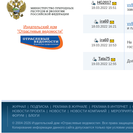
HG2017
vvl
18.03.2022 15:51
зам
ira60
vvl
18.03.2022 16:21
Издательский дом
и п
"Отраслевые ведомости"
ira60
Не 
19.03.2022 10:53
гос
Tata75
Доб
19.03.2022 12:55
ЖУРНАЛ
|
ПОДПИСКА
|
РЕКЛАМА В ЖУРНАЛЕ
|
РЕКЛАМА В ИНТЕРНЕТ
|
НОВОСТИ ПРОЕКТА
|
НОВОСТИ
|
НОВОСТИ КОМПАНИЙ
|
МЕРОПРИЯТ
ФОРУМ
|
БЛОГИ
© 2004-2026
Издательский дом «Отраслевые ведомости»
. Все права защище
Копирование информации данного сайта допускается только при условии указ