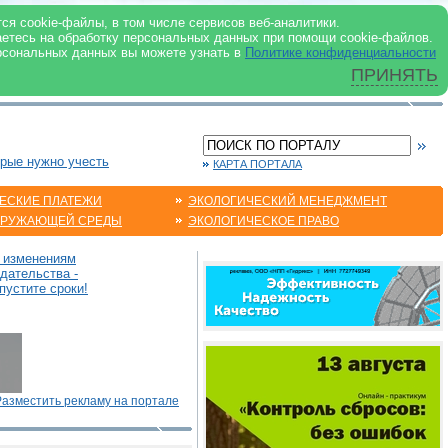
 ИНТЕРНЕТ
ся cookie-файлы, в том числе сервисов веб-аналитики.
аетесь на обработку персональных данных при помощи cookie-файлов.
рсональных данных вы можете узнать в
Политике конфиденциальности
ПРИНЯТЬ
орые нужно учесть
КАРТА ПОРТАЛА
ЕСКИЕ ПЛАТЕЖИ
ЭКОЛОГИЧЕСКИЙ МЕНЕДЖМЕНТ
КРУЖАЮЩЕЙ СРЕДЫ
ЭКОЛОГИЧЕСКОЕ ПРАВО
о изменениям
дательства -
пустите сроки!
Разместить рекламу на портале