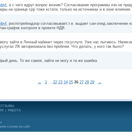
hbyf
, а с чего вдруг вопрос возник? Согласование программы пэк не пре
еры на границе cpp тоже кстати, только на источниках и в зоне влияния,
hbyf
, роспотребнадзор согласовывает,т.е. выдает сан-эпид.заключение н
лан-график контроля в проекте НДВ.
могу зайти в Личный кабинет через госуслуги. Уже час пытаюсь. Написа
услугах ЛК авторизовала без проблем. Что делать, у кого так было?
рый день. То же самое, зайти не могу и та же ошибка
←
1
...
22
23
24
25
26
27
28
29
→
ОТЗЫВЫ
ИЯ
|
РАБОТА
ны
ания ссылки на сайт