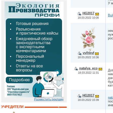
У 
HG2017
Bul
18.03.2022 10:06
нем
нуж
ро
vvlhbyf
18.03.2022 10:36
natalya_eco
Доб
18.03.2022 11:31
ник
дан
буд
кат
HG2017
nat
Разместить рекламу
18.03.2022 15:39
пос
ин
УЧРЕДИТЕЛИ