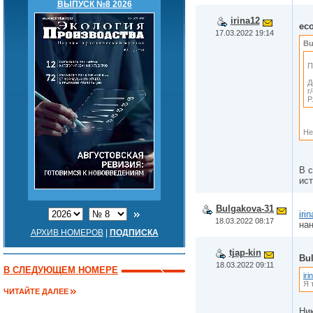
ВЫПУСК №8 2026
irina12
eco
17.03.2022 19:14
Bu
П
Д
г
P
Не
В с
ист
Bulgakova-31
iri
18.03.2022 08:17
нан
АРХИВ НОМЕРОВ
|
ПОДПИСКА
tjap-kin
Bu
18.03.2022 09:11
В СЛЕДУЮЩЕМ НОМЕРЕ
iri
Я 
ЧИТАЙТЕ ДАЛЕЕ
Ни