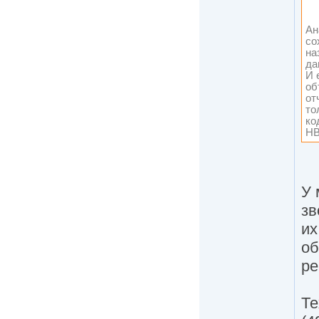
Ан
со
на
да
И 
об
от
то
ко
НВ
У 
зв
их
об
ре
Те