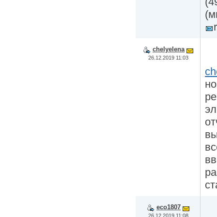
(4
(м
chelyelena
26.12.2019 11:03
ch
но
ре
эл
от
вы
вс
вв
ра
ст
eco1807
26.12.2019 11:08