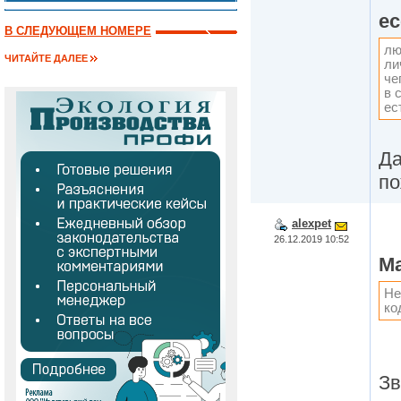
ec
В СЛЕДУЮЩЕМ НОМЕРЕ
лю
ЧИТАЙТЕ ДАЛЕЕ
ли
че
в 
ес
Да
по
alexpet
26.12.2019 10:52
Ma
Не
ко
Зв