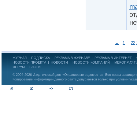
ma
от
не
←
1
...
22
ЖУРНАЛ
|
ПОДПИСКА
|
РЕКЛАМА В ЖУРНАЛЕ
|
РЕКЛАМА В ИНТЕРНЕТ
|
НОВОСТИ ПРОЕКТА
|
НОВОСТИ
|
НОВОСТИ КОМПАНИЙ
|
МЕРОПРИЯТ
ФОРУМ
|
БЛОГИ
© 2004-2026
Издательский дом «Отраслевые ведомости»
. Все права защище
Копирование информации данного сайта допускается только при условии указ