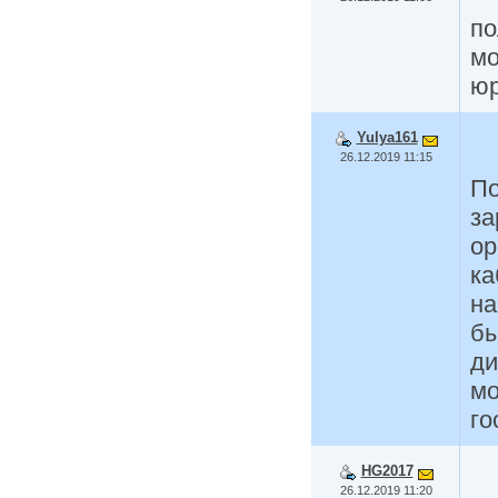
по
мо
юр
Yulya161
26.12.2019 11:15
По
за
ор
ка
на
бы
ди
мо
го
HG2017
26.12.2019 11:20