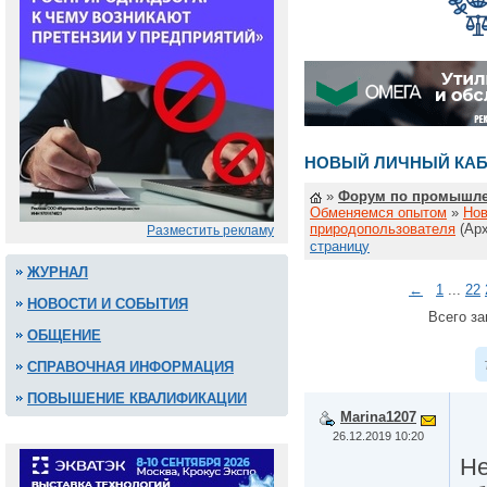
НОВЫЙ ЛИЧНЫЙ КАБ
»
Форум по промышле
Обменяемся опытом
»
Нов
природопользователя
(Ар
Разместить рекламу
страницу
ЖУРНАЛ
←
1
...
22
НОВОСТИ И СОБЫТИЯ
Всего за
ОБЩЕНИЕ
СПРАВОЧНАЯ ИНФОРМАЦИЯ
ПОВЫШЕНИЕ КВАЛИФИКАЦИИ
Marina1207
26.12.2019 10:20
Не