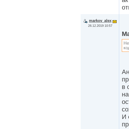
от
markov_alex
26.12.2019 10:57
Ma
Не
ко
Ан
пр
в 
на
ос
со
И 
пр