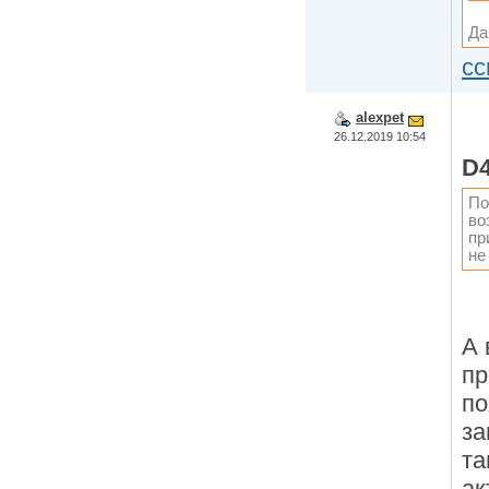
Да
сс
alexpet
26.12.2019 10:54
D
По
во
пр
не
А 
пр
по
за
та
ак