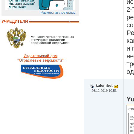
ис
2-
Разместить рекламу
ре
УЧРЕДИТЕЛИ
со
Ре
ка
и 
не
Издательский дом
"Отраслевые ведомости"
тр
од
kalembet
26.12.2019 10:53
Yu
ec
лю
то
че
в 
сс