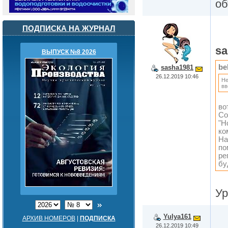
об
ПОДПИСКА НА ЖУРНАЛ
sa
ВЫПУСК №8 2026
be
sasha1981
26.12.2019 10:46
Не
вв
во
Со
"Н
ко
На
по
ре
бу
Ур
Yulya161
АРХИВ НОМЕРОВ
|
ПОДПИСКА
26.12.2019 10:49