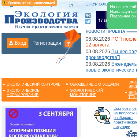
Уведомление подписчикам!
О ЖУРНАЛЕ
|
ЭЛЕКТРОНН
На нашем сайт
Используя сай
Подробнее об
НОВОСТИ ПРОЕКТА
06.08.2026
РОП после
Вход
Регистрация
12 августа
03.08.2026
Вышел авгу
производства"!
03.08.2026
Еженедельн
новые экологические 
ЭКО
ЭКОЛОГИЧЕСКИЙ КОНТРОЛЬ
ОБРАЩЕНИЕ С ОТХОДАМИ
ЭКС
ЭКОЛОГИЧЕСКОЕ
ЭКОЛОГИЧЕСКИЙ
ЭКО
НОРМИРОВАНИЕ
МОНИТОРИНГ
ТЕХ
Эксперты от
на вопросы 
разбирают
практически
ситуации