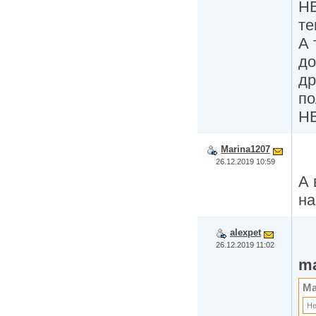
НВ
те
А 
до
др
по
НВ
Marina1207
26.12.2019 10:59
А 
на
alexpet
26.12.2019 11:02
ma
Ma
Не