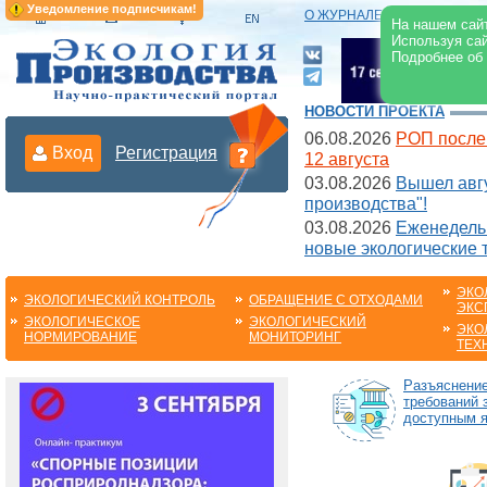
Уведомление подписчикам!
О ЖУРНАЛЕ
|
ЭЛЕКТРОНН
На нашем сайт
Используя сай
Подробнее об
НОВОСТИ ПРОЕКТА
06.08.2026
РОП после
Вход
Регистрация
12 августа
03.08.2026
Вышел авгу
производства"!
03.08.2026
Еженедельн
новые экологические 
ЭКО
ЭКОЛОГИЧЕСКИЙ КОНТРОЛЬ
ОБРАЩЕНИЕ С ОТХОДАМИ
ЭКС
ЭКОЛОГИЧЕСКОЕ
ЭКОЛОГИЧЕСКИЙ
ЭКО
НОРМИРОВАНИЕ
МОНИТОРИНГ
ТЕХ
Разъяснени
требований 
доступным 