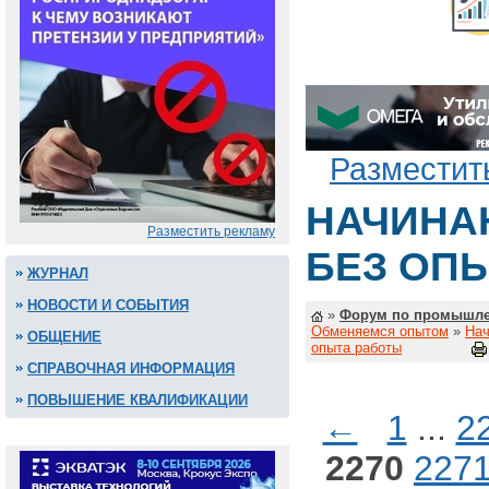
Разместит
НАЧИНА
Разместить рекламу
БЕЗ ОП
ЖУРНАЛ
НОВОСТИ И СОБЫТИЯ
»
Форум по промышле
Обменяемся опытом
»
Нач
ОБЩЕНИЕ
опыта работы
СПРАВОЧНАЯ ИНФОРМАЦИЯ
ПОВЫШЕНИЕ КВАЛИФИКАЦИИ
←
1
...
2
2270
227