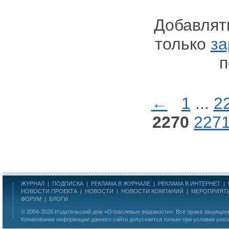
Добавлят
только
за
п
←
1
...
2
2270
227
ЖУРНАЛ
|
ПОДПИСКА
|
РЕКЛАМА В ЖУРНАЛЕ
|
РЕКЛАМА В ИНТЕРНЕТ
|
НОВОСТИ ПРОЕКТА
|
НОВОСТИ
|
НОВОСТИ КОМПАНИЙ
|
МЕРОПРИЯТ
ФОРУМ
|
БЛОГИ
© 2004-2026
Издательский дом «Отраслевые ведомости»
. Все права защище
Копирование информации данного сайта допускается только при условии указ