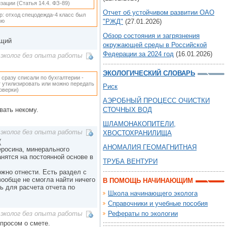
ации (Статья 14.4. ФЗ-89)
Отчет об устойчивом развитии ОАО
р: отход спецодежда-4 класс был
ию
"РЖД"
(27.01.2026)
Обзор состояния и загрязнения
бщий
окружающей среды в Российской
Федерации за 2024 год
(16.01.2026)
эколог без опыта работы
ЭКОЛОГИЧЕСКИЙ СЛОВАРЬ
 сразу списали по бухгалтерии -
ет утилизировать или можно передать
Риск
оверки)
АЭРОБНЫЙ ПРОЦЕСС ОЧИСТКИ
вать некому.
СТОЧНЫХ ВОД
ШЛАМОНАКОПИТЕЛИ,
эколог без опыта работы
ХВОСТОХРАНИЛИЩА
(
АНОМАЛИЯ ГЕОМАГНИТНАЯ
еросина, минерального
нятся на постоянной основе в
ТРУБА ВЕНТУРИ
ожно отнести. Есть раздел с
вообще не смогла найти ничего
В ПОМОЩЬ НАЧИНАЮЩИМ
ь для расчета отчета по
Школа начинающего эколога
Справочники и учебные пособия
Рефераты по экологии
эколог без опыта работы
опросом о смете.