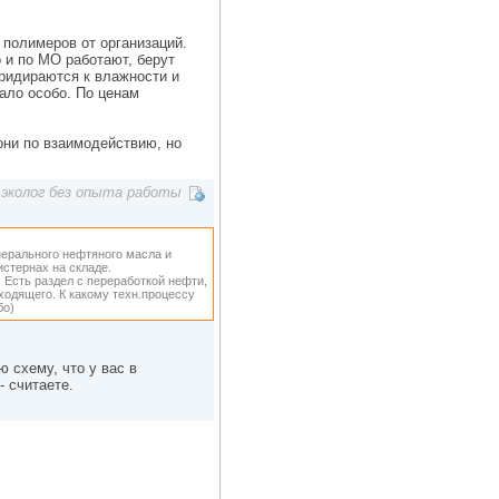
 полимеров от организаций.
о и по МО работают, берут
придираются к влажности и
кало особо. По ценам
 они по взаимодействию, но
эколог без опыта работы
нерального нефтяного масла и
истернах на складе.
 Есть раздел с переработкой нефти,
ходящего. К какому техн.процессу
бо)
 схему, что у вас в
- считаете.