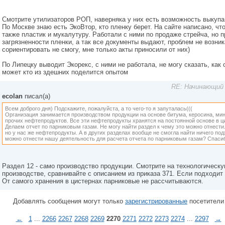
Смотрите утилизаторов РОП, наверняка у них есть возможность выкупа
По Москве знаю есть ЭкоВтор, кто пленку берет. На сайте написано, чт
также пластик и мукалутуру. Работали с ними по продаже стрейча, но 
загрязненности пленки, а так все документы выдают, проблем не возни
сориентировать не смогу, мне только акты приносили от них)
По Липецку выводит Экорекс, с ними не работала, не могу сказать, как
может кто из здешних поделится опытом
RE: Начинающий 
ecolan
писал(а)
Всем доброго дня) Подскажите, пожалуйста, а то чего-то я запуталась(((
Организация занимается производством продукции на основе битума, керосина, ми
прочих нефтепродуктов. Все эти нефтепродукты хранятся на постоянной основе в ц
Делаем отчет по парниковым газам. Не могу найти раздел к чему это можно отнести.
но у нас же нефтепродукты. А в других разделах вообще не смогла найти ничего под
можно отнести нашу деятельность для расчета отчета по парниковым газам? Спаси
Раздел 12 - само производство продукции. Смотрите на технологическую
производстве, сравнивайте с описанием из приказа 371. Если подходит 
От самого хранения в цистернах парниковые не рассчитываются.
Добавлять сообщения могут только
зарегистрированные
посетители
←
1
...
2266
2267
2268
2269
2270
2271
2272
2273
2274
...
2297
→