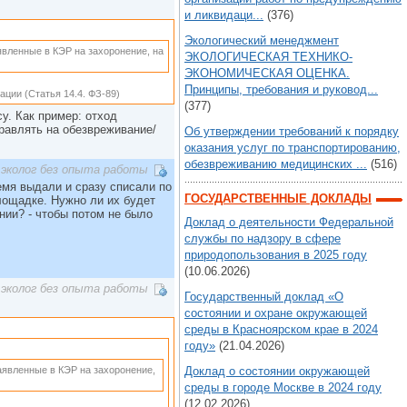
и ликвидаци...
(376)
Экологический менеджмент
явленные в КЭР на захоронение, на
ЭКОЛОГИЧЕСКАЯ ТЕХНИКО-
ЭКОНОМИЧЕСКАЯ ОЦЕНКА.
Принципы, требования и руковод...
ции (Статья 14.4. ФЗ-89)
(377)
у. Как пример: отход
равлять на обезвреживание/
Об утверждении требований к порядку
оказания услуг по транспортированию,
обезвреживанию медицинских ...
(516)
эколог без опыта работы
емя выдали и сразу списали по
ГОСУДАРСТВЕННЫЕ ДОКЛАДЫ
площадке. Нужно ли их будет
ии? - чтобы потом не было
Доклад о деятельности Федеральной
службы по надзору в сфере
природопользования в 2025 году
(10.06.2026)
эколог без опыта работы
Государственный доклад «О
состоянии и охране окружающей
среды в Красноярском крае в 2024
году»
(21.04.2026)
заявленные в КЭР на захоронение,
Доклад о состоянии окружающей
среды в городе Москве в 2024 году
(12.02.2026)