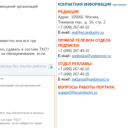
КОНТАКТНАЯ ИНФОРМАЦИЯ
омещений организаций
РЕДАКЦИЯ
Адрес: 105066, Москва,
Токмаков пер., д. 16, стр. 2
+7 (499) 267-40-10
E-mail:
red@ecoindustry.ru
ПРЯМОЙ ТЕЛЕФОН ОТДЕЛА
овместно или все три
ПОДПИСКИ:
нно, сдавать в составе ТКО?
+7 (499) 267-40-10
, на обезвреживание, если
E-mail:
podpiska@vedomost.ru
ОТДЕЛ РЕКЛАМЫ:
эколог без опыта работы
+7 (499) 267-40-10
+7 (499) 267-40-15
те.
E-mail:
reklama@vedomost.ru
ганизаций несортированный
ВОПРОСЫ РАБОТЫ ПОРТАЛА:
support@ecoindustry.ru
 все три обязательно в разных
в составе ТКО?
ивание, если найдется такая