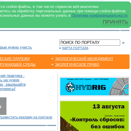
 ИНТЕРНЕТ
ся cookie-файлы, в том числе сервисов веб-аналитики.
аетесь на обработку персональных данных при помощи cookie-файлов.
рсональных данных вы можете узнать в
Политике конфиденциальности
ПРИНЯТЬ
орые нужно учесть
КАРТА ПОРТАЛА
ЕСКИЕ ПЛАТЕЖИ
ЭКОЛОГИЧЕСКИЙ МЕНЕДЖМЕНТ
КРУЖАЮЩЕЙ СРЕДЫ
ЭКОЛОГИЧЕСКОЕ ПРАВО
ая практика -
сь на чужих
ах, защищайте
нтересы!
Разместить рекламу на портале