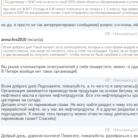
По договору с ФЭО или если есть свой ОРО и/или объекты обезвреживания и утилиз
при чем тут ФЭО? Отходы в КЭР могут относиться не только к 1-2 классу. Как приме
указан в КЭР на захоронение, позже стали отправлять на обезвреживание/ утилизац
не да, я просто не так интерпретировал сообщение) вопрос о-о-очень о
RE: Начинающий 
anna-fox2010
писал(а)
Всем доброго дня! Такой вопрос: есть огнетушители, которые в свое время выдали и
соответственно, они нигде не числятся, хоть и стоят на площадке. Нужно ли их буд
в дар желающей их получить компании? - чтобы потом не было проблем в случае пр
Вы рынок утилизаторов огнетушителей у себя пошерстите, может, и сда
В Питере вообще нет таких организаций.
RE: Начинающий 
Всем доброго дня) Подскажите, пожалуйста, а то чего-то я запуталась((
Организация занимается производством продукции на основе битума, к
нефтяного масла и прочих нефтепродуктов. Все эти нефтепродукты хра
цистернах на складе.
Делаем отчет по парниковым газам. Не могу найти раздел к чему это м
переработкой нефти, но у нас же нефтепродукты. А в других разделах 
подходящего. К какому техн.процессу можно отнести нашу деятельност
парниковым газам? Спасибо)
RE: Начинающий 
Добрый день, дорогие коллеги! Помогите, пожалуйста, разобраться с в