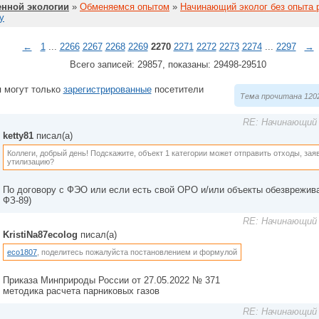
нной экологии
»
Обменяемся опытом
»
Начинающий эколог без опыта 
у
←
1
...
2266
2267
2268
2269
2270
2271
2272
2273
2274
...
2297
→
Всего записей: 29857, показаны: 29498-29510
 могут только
зарегистрированные
посетители
Тема прочитана 1202
RE: Начинающий 
ketty81
писал(а)
Коллеги, добрый день! Подскажите, объект 1 категории может отправить отходы, зая
утилизацию?
По договору с ФЭО или если есть свой ОРО и/или объекты обезвреживан
ФЗ-89)
RE: Начинающий 
KristiNa87ecolog
писал(а)
eco1807
, поделитесь пожалуйста постановлением и формулой
Приказа Минприроды России от 27.05.2022 № 371
методика расчета парниковых газов
RE: Начинающий 