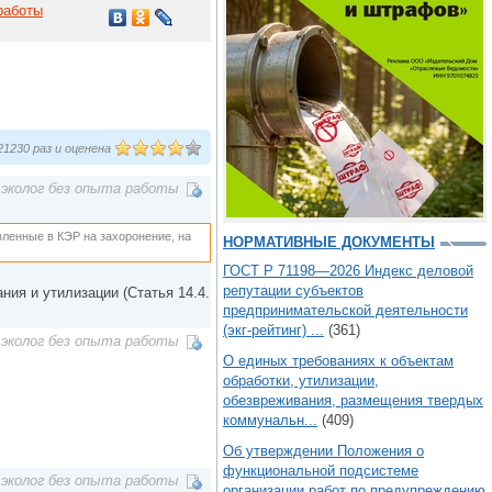
работы
1230 раз и оценена
эколог без опыта работы
вленные в КЭР на захоронение, на
НОРМАТИВНЫЕ ДОКУМЕНТЫ
ГОСТ Р 71198—2026 Индекс деловой
репутации субъектов
ия и утилизации (Статья 14.4.
предпринимательской деятельности
(экг-рейтинг) ...
(361)
эколог без опыта работы
О единых требованиях к объектам
обработки, утилизации,
обезвреживания, размещения твердых
коммунальн...
(409)
Об утверждении Положения о
функциональной подсистеме
эколог без опыта работы
организации работ по предупреждению