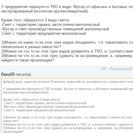
У предприятия образуется ТКО в виде- Мусор от офисных и бытовых п
несортированный (исключая крупногабаритный).
Кроме того, образуется 3 вида смета:
-Смет с территории гаража, автостоянки малоопасный
-Мусор и смет производственных помещений малоопасный
-Смет с территории предприятия малоопасный
1)Можно ли какие то из этих трех видов объединять. т.е. накапливать с
обязательно в разных емкостях?
2)Можно ли что то из этих трех видов добавлять в ТКО, и, соответстве
3)Можно ли что то из этих трех сдавать не на размещение, а, например
найдется такая организация?
RE: Начинающий 
Dana55
писал(а)
Добрый день, дорогие коллеги! Помогите, пожалуйста, разобраться с вопросом о сме
У предприятия образуется ТКО в виде- Мусор от офисных и бытовых помещений ор
(исключая крупногабаритный).
Кроме того, образуется 3 вида смета:
-Смет с территории гаража, автостоянки малоопасный
-Мусор и смет производственных помещений малоопасный
-Смет с территории предприятия малоопасный
1)Можно ли какие то из этих трех видов объединять. т.е. накапливать совместно или
емкостях?
2)Можно ли что то из этих трех видов добавлять в ТКО, и, соответственно, сдавать 
3)Можно ли что то из этих трех сдавать не на размещение, а, например, на обезвреж
организация?