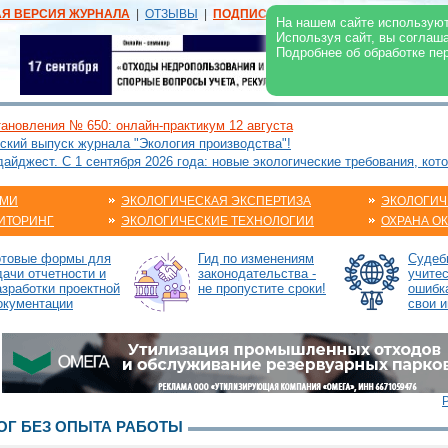
АЯ ВЕРСИЯ ЖУРНАЛА
|
ОТЗЫВЫ
|
ПОДПИСКА
|
РЕКЛАМА:
В ЖУРНАЛЕ
В
На нашем сайте используют
Используя сайт, вы соглаш
Подробнее об обработке пе
ановления № 650: онлайн-практикум 12 августа
ский выпуск журнала "Экология производства"!
йджест. С 1 сентября 2026 года: новые экологические требования, кот
АМИ
ЭКОЛОГИЧЕСКАЯ ЭКСПЕРТИЗА
ЭКОЛОГИЧ
ИТОРИНГ
ЭКОЛОГИЧЕСКИЕ ТЕХНОЛОГИИ
ОХРАНА О
отовые формы для
Гид по изменениям
Судебн
дачи отчетности и
законодательства -
учите
азработки проектной
не пропустите сроки!
ошибк
окументации
свои и
Г БЕЗ ОПЫТА РАБОТЫ