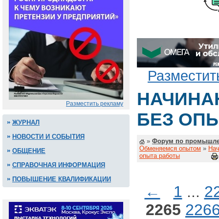
Разместит
НАЧИНА
Разместить рекламу
БЕЗ ОП
ЖУРНАЛ
НОВОСТИ И СОБЫТИЯ
»
Форум по промышле
Обменяемся опытом
»
Нач
ОБЩЕНИЕ
опыта работы
СПРАВОЧНАЯ ИНФОРМАЦИЯ
ПОВЫШЕНИЕ КВАЛИФИКАЦИИ
←
1
...
2
2265
226