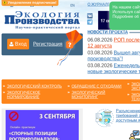
Уведомление подписчикам!
О ЖУРНАЛЕ
|
ЭЛЕКТРОНН
На нашем сайт
Используя сай
Подробнее об
НОВОСТИ ПРОЕКТА
06.08.2026
РОП после
Вход
Регистрация
12 августа
03.08.2026
Вышел авгу
производства"!
03.08.2026
Еженедельн
новые экологические 
ЭКО
ЭКОЛОГИЧЕСКИЙ КОНТРОЛЬ
ОБРАЩЕНИЕ С ОТХОДАМИ
ЭКС
ЭКОЛОГИЧЕСКОЕ
ЭКОЛОГИЧЕСКИЙ
ЭКО
НОРМИРОВАНИЕ
МОНИТОРИНГ
ТЕХ
Разъяснени
требований 
доступным 