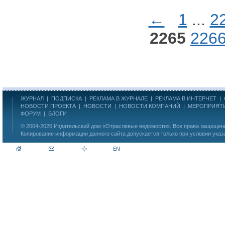
←
1
...
2
2265
226
ЖУРНАЛ
|
ПОДПИСКА
|
РЕКЛАМА В ЖУРНАЛЕ
|
РЕКЛАМА В ИНТЕРНЕТ
|
НОВОСТИ ПРОЕКТА
|
НОВОСТИ
|
НОВОСТИ КОМПАНИЙ
|
МЕРОПРИЯТ
ФОРУМ
|
БЛОГИ
© 2004-2026
Издательский дом «Отраслевые ведомости»
. Все права защище
Копирование информации данного сайта допускается только при условии указ