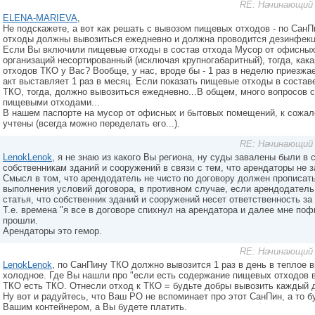
RE: Начинающий 
ELENA-MARIEVA
,
Не подскажете, а вот как решать с вывозом пищевых отходов - по Сан
отходы должны вывозиться ежедневно и должна проводится дезинфекц
Если Вы включили пищевые отходы в состав отхода Мусор от офисны
организаций несортированный (исключая крупногабаритный), тогда, как
отходов ТКО у Вас? Вообще, у нас, вроде бы - 1 раз в неделю приезжа
акт выставляет 1 раз в месяц. Если показать пищевые отходы в состав
ТКО, тогда, должно вывозиться ежедневно...В общем, много вопросов с
пищевыми отходами...
В нашем паспорте на мусор от офисных и бытовых помещений, к сожа
учтены (всегда можно переделать его...).
RE: Начинающий 
LenokLenok
, я не знаю из какого Вы региона, ну суды завалены были в 
собственникам зданий и сооружений в связи с тем, что арендаторы не 
Смысл в том, что арендодатель не чисто по договору должен прописат
выполнения условий договора, в противном случае, если арендодатель 
статья, что собственник зданий и сооружений несет ответственность за
Т.е. времена "я все в договоре спихнул на арендатора и далее мне поф
прошли.
Арендаторы это гемор.
RE: Начинающий 
LenokLenok
, по СанПину ТКО должно вывозится 1 раз в день в теплое вр
холодное. Где Вы нашли про "если есть содержание пищевых отходов в 
ТКО есть ТКО. Отнесли отход к ТКО = будьте добры вывозить каждый 
Ну вот и радуйтесь, что Ваш РО не вспоминает про этот СанПин, а то б
Вашим контейнером, а Вы будете платить.