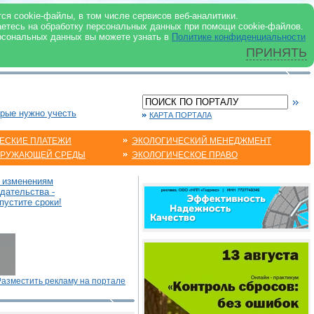
 ИНТЕРНЕТ
ся cookie-файлы, в том числе сервисов веб-аналитики.
аетесь на обработку персональных данных при помощи cookie-файлов.
рсональных данных вы можете узнать в
Политике конфиденциальности
ПРИНЯТЬ
орые нужно учесть
КАРТА ПОРТАЛА
ЕСКИЕ ПЛАТЕЖИ
ЭКОЛОГИЧЕСКИЙ МЕНЕДЖМЕНТ
КРУЖАЮЩЕЙ СРЕДЫ
ЭКОЛОГИЧЕСКОЕ ПРАВО
о изменениям
дательства -
пустите сроки!
Разместить рекламу на портале