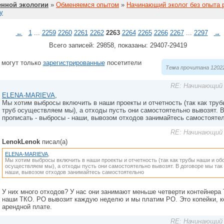
нной экологии
»
Обменяемся опытом
»
Начинающий эколог без опыта 
у
←
1
...
2259
2260
2261
2262
2263
2264
2265
2266
2267
...
2297
→
Всего записей: 29858, показаны: 29407-29419
 могут только
зарегистрированные
посетители
Тема прочитана 12022
RE: Начинающий 
ELENA-MARIEVA
,
Мы хотим выбросы включить в наши проекты и отчетность (так как тру
труб осуществляем мы), а отходы пусть они самостоятельно вывозят. В
прописать - выбросы - наши, вывозом отходов занимайтесь самостояте
RE: Начинающий 
LenokLenok
писал(а)
ELENA-MARIEVA
,
Мы хотим выбросы включить в наши проекты и отчетность (так как трубы наши и об
осуществляем мы), а отходы пусть они самостоятельно вывозят. В договоре мы так 
наши, вывозом отходов занимайтесь самостоятельно
У них много отходов? У нас они занимают меньше четверти контейнера 
наши ТКО. РО вывозит каждую неделю и мы платим РО. Это копейки, к
арендной плате.
RE: Начинающий 