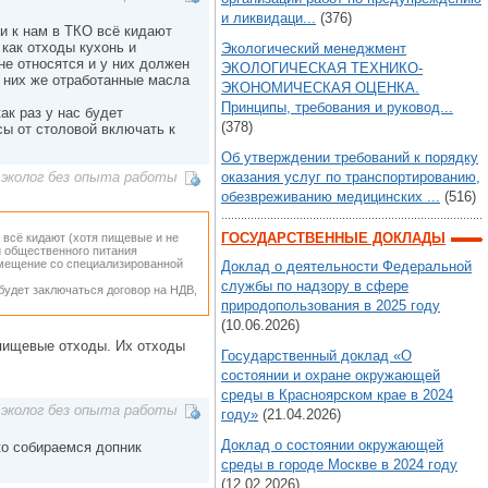
и ликвидаци...
(376)
ни к нам в ТКО всё кидают
 как отходы кухонь и
Экологический менеджмент
не относятся и у них должен
ЭКОЛОГИЧЕСКАЯ ТЕХНИКО-
У них же отработанные масла
ЭКОНОМИЧЕСКАЯ ОЦЕНКА.
Принципы, требования и руковод...
ак раз у нас будет
(378)
сы от столовой включать к
Об утверждении требований к порядку
оказания услуг по транспортированию,
эколог без опыта работы
обезвреживанию медицинских ...
(516)
ГОСУДАРСТВЕННЫЕ ДОКЛАДЫ
О всё кидают (хотя пищевые и не
ий общественного питания
азмещение со специализированной
Доклад о деятельности Федеральной
службы по надзору в сфере
 будет заключаться договор на НДВ,
природопользования в 2025 году
(10.06.2026)
 пищевые отходы. Их отходы
Государственный доклад «О
состоянии и охране окружающей
среды в Красноярском крае в 2024
эколог без опыта работы
году»
(21.04.2026)
Доклад о состоянии окружающей
ко собираемся допник
среды в городе Москве в 2024 году
(12.02.2026)