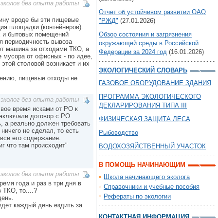
эколог без опыта работы
Отчет об устойчивом развитии ОАО
Пину вроде бы эти пищевые
"РЖД"
(27.01.2026)
ия площадки (контейнеров).
х и бытовых помещений
Обзор состояния и загрязнения
ая периодичность вывоза
окружающей среды в Российской
ет машина за отходами ТКО, а
Федерации за 2024 год
(16.01.2026)
е мусора от офисных - по идее,
 этой столовой возникает и их
ЭКОЛОГИЧЕСКИЙ СЛОВАРЬ
лению, пищевые отходы не
ГАЗОВОЕ ОБОРУДОВАНИЕ ЗДАНИЯ
ПРОГРАММА ЭКОЛОГИЧЕСКОГО
эколог без опыта работы
ДЕКЛАРИРОВАНИЯ ТИПА III
свое время исками от РО к
заключали договор с РО.
ФИЗИЧЕСКАЯ ЗАЩИТА ЛЕСА
ь, а реально должен требовать
ничего не сделал, то есть
Рыбоводство
 все его содержание.
иг что там происходит"
ВОДОХОЗЯЙСТВЕННЫЙ УЧАСТОК
В ПОМОЩЬ НАЧИНАЮЩИМ
эколог без опыта работы
Школа начинающего эколога
емя года и раз в три дня в
Справочники и учебные пособия
ТКО, то....?
Рефераты по экологии
день.
удет каждый день ездить за
КОНТАКТНАЯ ИНФОРМАЦИЯ