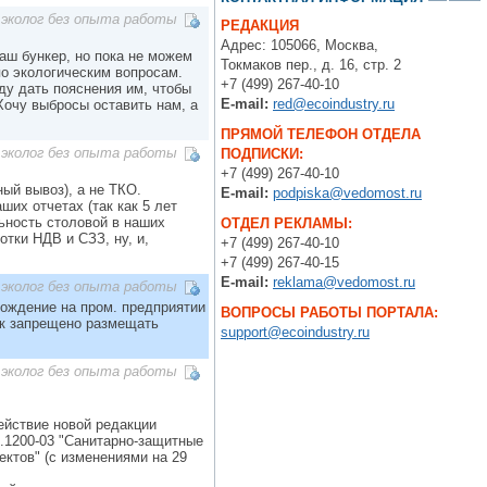
эколог без опыта работы
РЕДАКЦИЯ
Адрес: 105066, Москва,
аш бункер, но пока не можем
Токмаков пер., д. 16, стр. 2
по экологическим вопросам.
+7 (499) 267-40-10
ду дать пояснения им, чтобы
E-mail:
red@ecoindustry.ru
Хочу выбросы оставить нам, а
ПРЯМОЙ ТЕЛЕФОН ОТДЕЛА
эколог без опыта работы
ПОДПИСКИ:
+7 (499) 267-40-10
ый вывоз), а не ТКО.
E-mail:
podpiska@vedomost.ru
их отчетах (так как 5 лет
ьность столовой в наших
ОТДЕЛ РЕКЛАМЫ:
отки НДВ и СЗЗ, ну, и,
+7 (499) 267-40-10
+7 (499) 267-40-15
E-mail:
reklama@vedomost.ru
эколог без опыта работы
хождение на пром. предприятии
ВОПРОСЫ РАБОТЫ ПОРТАЛА:
ак запрещено размещать
support@ecoindustry.ru
эколог без опыта работы
ействие новой редакции
1.1200-03 "Санитарно-защитные
ктов" (с изменениями на 29