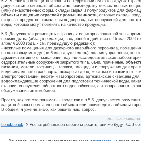
5.2. В санитарно-защитной зоне и на территории объектов других отра
допускается размещать объекты по производству лекарственных вещес
(или) лекарственных форм, склады сырья и полупродуктов для фармац
объекты пищевых отраслей промышленности
, оптовые склады прод
пищевых продуктов, комплексы водопроводных сооружений для подгото
воды, которые могут повлиять на качество продукции.
5.3. Допускается размещать в границах санитарно-защитной зоны пром
производства (абзац в редакции, введенной в действие с 15 мая 2008 г
апреля 2008 года, - см. предыдущую редакцию):
- нежилые помещения для дежурного аварийного персонала, помещени
по вахтовому методу (не более двух недель), здания управления, конс
административного назначения, научно-исследовательские лаборатории
оздоровительные сооружения закрытого типа, бани, прачечные,
объект
питания
, мотели, гостиницы, гаражи, площадки и сооружения для хран
индивидуального транспорта, пожарные депо, местные и транзитные к
электроподстанции, нефте- и газопроводы, артезианские скважины для
водоохлаждающие сооружения для подготовки технической воды, кана
станции, сооружения оборотного водоснабжения, автозаправочные станц
обслуживания автомобилей.
Просто, как вот это понимать - вроде как в п.5.3. допускается размещат
защитной зоны промышленного объекта или производства объекты торго
В общем, я уже не знаю, как решить наш вопрос.
RE: Начинающий 
LenokLenok
, У Роспотребнадзора своего спросите, они же будут СЗЗ со