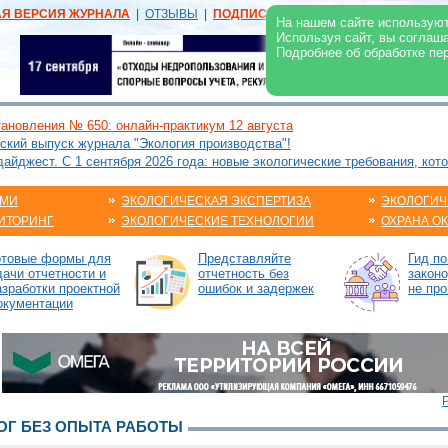
АЯ ВЕРСИЯ ЖУРНАЛА
|
ОТЗЫВЫ
|
ПОДПИСКА
|
РЕКЛАМА:
В ЖУРНАЛЕ
В
На нашем сайте используют
Используя сайт, вы соглаш
Подробнее об обработке пе
ановления № 650: онлайн-практикум 12 августа
ский выпуск журнала "Экология производства"!
йджест. С 1 сентября 2026 года: новые экологические требования, кот
АМИ
ЭКОЛОГИЧЕСКАЯ ЭКСПЕРТИЗА
ЭКОЛОГИЧ
ИТОРИНГ
ЭКОЛОГИЧЕСКИЕ ТЕХНОЛОГИИ
ОХРАНА О
отовые формы для
Представляйте
Гид п
дачи отчетности и
отчетность без
законо
азработки проектной
ошибок и задержек
не про
окументации
Г БЕЗ ОПЫТА РАБОТЫ