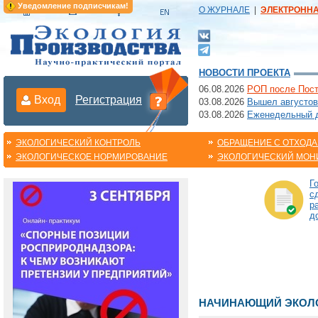
Уведомление подписчикам!
О ЖУРНАЛЕ
|
ЭЛЕКТРОНН
НОВОСТИ ПРОЕКТА
06.08.2026
РОП после Пост
Вход
Регистрация
03.08.2026
Вышел августов
03.08.2026
Еженедельный да
ЭКОЛОГИЧЕСКИЙ КОНТРОЛЬ
ОБРАЩЕНИЕ С ОТХОД
ЭКОЛОГИЧЕСКОЕ НОРМИРОВАНИЕ
ЭКОЛОГИЧЕСКИЙ МОН
Г
с
р
д
НАЧИНАЮЩИЙ ЭКОЛО