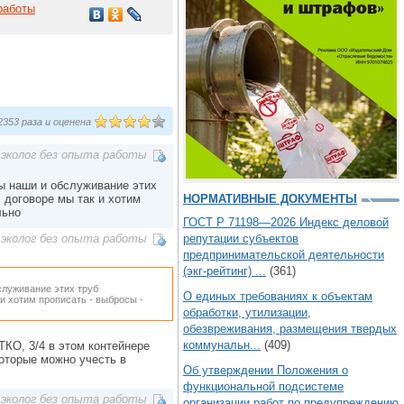
работы
353 раза и оценена
эколог без опыта работы
бы наши и обслуживание этих
 договоре мы так и хотим
НОРМАТИВНЫЕ ДОКУМЕНТЫ
льно
ГОСТ Р 71198—2026 Индекс деловой
репутации субъектов
эколог без опыта работы
предпринимательской деятельности
(экг-рейтинг) ...
(361)
служивание этих труб
О единых требованиях к объектам
и хотим прописать - выбросы -
обработки, утилизации,
обезвреживания, размещения твердых
коммунальн...
(409)
ТКО, 3/4 в этом контейнере
оторые можно учесть в
Об утверждении Положения о
функциональной подсистеме
эколог без опыта работы
организации работ по предупреждению