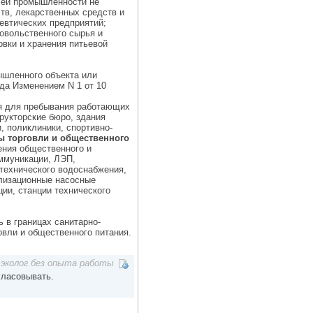
слей промышленности не
тв, лекарственных средств и
евтических предприятий;
овольственного сырья и
вки и хранения питьевой
ышленного объекта или
ода Изменением N 1 от 10
я для пребывания работающих
трукторские бюро, здания
, поликлиники, спортивно-
ы торговли и общественного
ения общественного и
оммуникации, ЛЭП,
 технического водоснабжения,
лизационные насосные
ии, станции технического
ь в границах санитарно-
вли и общественного питания.
эколог без опыта работы
гласовывать.