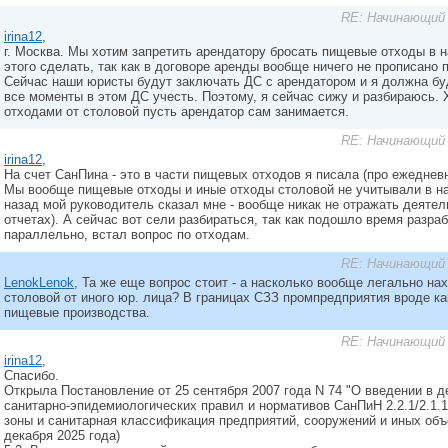
RE: Начинающий 
irina12
,
г. Москва. Мы хотим запретить арендатору бросать пищевые отходы в н
этого сделать, так как в договоре аренды вообще ничего не прописано 
Сейчас наши юристы будут заключать ДС с арендатором и я должна бу
все моменты в этом ДС учесть. Поэтому, я сейчас сижу и разбираюсь. 
отходами от столовой пусть арендатор сам занимается.
RE: Начинающий 
irina12
,
На счет СанПина - это в части пищевых отходов я писала (про ежедневн
Мы вообще пищевые отходы и иные отходы столовой не учитывали в наш
назад мой руководитель сказал мне - вообще никак не отражать деятел
отчетах). А сейчас вот сели разбираться, так как подошло время разраб
параллельно, встал вопрос по отходам.
RE: Начинающий 
LenokLenok
, Та же еще вопрос стоит - а насколько вообще легально на
столовой от иного юр. лица? В границах СЗЗ промпредприятия вроде к
пищевые производства.
RE: Начинающий 
irina12
,
Спасибо.
Открыла Постановление от 25 сентября 2007 года N 74 "О введении в д
санитарно-эпидемиологических правил и нормативов СанПиН 2.2.1/2.1.
зоны и санитарная классификация предприятий, сооружений и иных объе
декабря 2025 года)