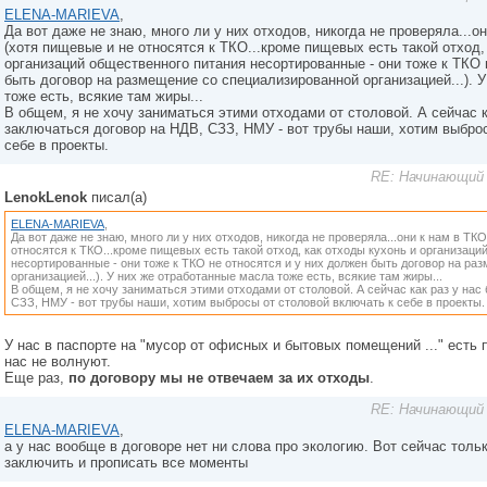
ELENA-MARIEVA
,
Да вот даже не знаю, много ли у них отходов, никогда не проверяла...о
(хотя пищевые и не относятся к ТКО...кроме пищевых есть такой отход,
организаций общественного питания несортированные - они тоже к ТКО 
быть договор на размещение со специализированной организацией...). 
тоже есть, всякие там жиры...
В общем, я не хочу заниматься этими отходами от столовой. А сейчас к
заключаться договор на НДВ, СЗЗ, НМУ - вот трубы наши, хотим выбро
себе в проекты.
RE: Начинающий 
LenokLenok
писал(а)
ELENA-MARIEVA
,
Да вот даже не знаю, много ли у них отходов, никогда не проверяла...они к нам в ТК
относятся к ТКО...кроме пищевых есть такой отход, как отходы кухонь и организац
несортированные - они тоже к ТКО не относятся и у них должен быть договор на р
организацией...). У них же отработанные масла тоже есть, всякие там жиры...
В общем, я не хочу заниматься этими отходами от столовой. А сейчас как раз у нас
СЗЗ, НМУ - вот трубы наши, хотим выбросы от столовой включать к себе в проекты.
У нас в паспорте на "мусор от офисных и бытовых помещений ..." есть
нас не волнуют.
Еще раз,
по договору мы не отвечаем за их отходы
.
RE: Начинающий 
ELENA-MARIEVA
,
а у нас вообще в договоре нет ни слова про экологию. Вот сейчас толь
заключить и прописать все моменты