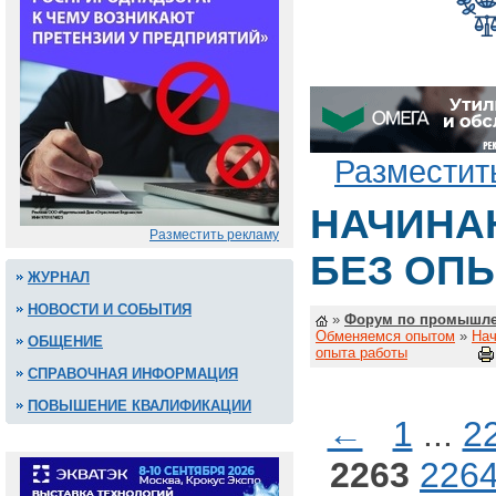
Разместит
НАЧИНА
Разместить рекламу
БЕЗ ОП
ЖУРНАЛ
НОВОСТИ И СОБЫТИЯ
»
Форум по промышле
Обменяемся опытом
»
Нач
ОБЩЕНИЕ
опыта работы
СПРАВОЧНАЯ ИНФОРМАЦИЯ
ПОВЫШЕНИЕ КВАЛИФИКАЦИИ
←
1
...
2
2263
226