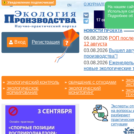
Уведомление подписчикам!
О ЖУРНАЛЕ
|
ЭЛЕКТРОНН
На нашем сайт
Используя сай
Подробнее об
НОВОСТИ ПРОЕКТА
06.08.2026
РОП после
Вход
Регистрация
12 августа
03.08.2026
Вышел авгу
производства"!
03.08.2026
Еженедельн
новые экологические 
ЭКО
ЭКОЛОГИЧЕСКИЙ КОНТРОЛЬ
ОБРАЩЕНИЕ С ОТХОДАМИ
ЭКС
ЭКОЛОГИЧЕСКОЕ
ЭКОЛОГИЧЕСКИЙ
ЭКО
НОРМИРОВАНИЕ
МОНИТОРИНГ
ТЕХ
Эксперты от
на вопросы 
разбирают
практически
ситуации