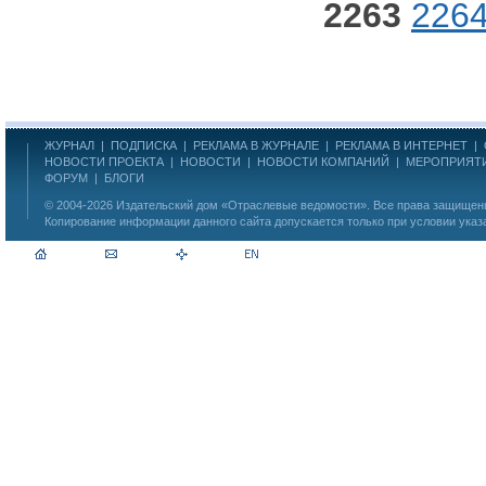
2263
226
ЖУРНАЛ
|
ПОДПИСКА
|
РЕКЛАМА В ЖУРНАЛЕ
|
РЕКЛАМА В ИНТЕРНЕТ
|
НОВОСТИ ПРОЕКТА
|
НОВОСТИ
|
НОВОСТИ КОМПАНИЙ
|
МЕРОПРИЯТ
ФОРУМ
|
БЛОГИ
© 2004-2026
Издательский дом «Отраслевые ведомости»
. Все права защище
Копирование информации данного сайта допускается только при условии указ