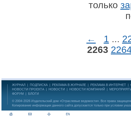
только
за
п
←
1
...
2
2263
226
ЖУРНАЛ
|
ПОДПИСКА
|
РЕКЛАМА В ЖУРНАЛЕ
|
РЕКЛАМА В ИНТЕРНЕТ
|
НОВОСТИ ПРОЕКТА
|
НОВОСТИ
|
НОВОСТИ КОМПАНИЙ
|
МЕРОПРИЯТ
ФОРУМ
|
БЛОГИ
© 2004-2026
Издательский дом «Отраслевые ведомости»
. Все права защище
Копирование информации данного сайта допускается только при условии указ