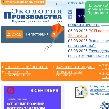
Уведомление подписчикам!
О ЖУРНАЛЕ
|
ЭЛЕКТРОНН
На нашем сайт
Используя сай
Подробнее об
НОВОСТИ ПРОЕКТА
06.08.2026
РОП после
Вход
Регистрация
12 августа
03.08.2026
Вышел авгу
производства"!
03.08.2026
Еженедельн
новые экологические 
ЭКО
ЭКОЛОГИЧЕСКИЙ КОНТРОЛЬ
ОБРАЩЕНИЕ С ОТХОДАМИ
ЭКС
ЭКОЛОГИЧЕСКОЕ
ЭКОЛОГИЧЕСКИЙ
ЭКО
НОРМИРОВАНИЕ
МОНИТОРИНГ
ТЕХ
Представля
отчетность 
ошибок и за