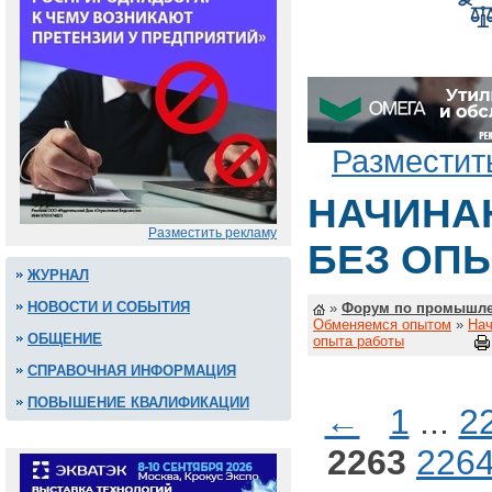
Разместит
НАЧИНА
Разместить рекламу
БЕЗ ОП
ЖУРНАЛ
НОВОСТИ И СОБЫТИЯ
»
Форум по промышле
Обменяемся опытом
»
Нач
ОБЩЕНИЕ
опыта работы
СПРАВОЧНАЯ ИНФОРМАЦИЯ
ПОВЫШЕНИЕ КВАЛИФИКАЦИИ
←
1
...
2
2263
226