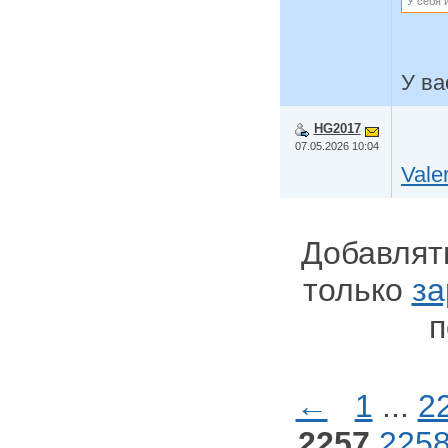
У себя 
У ва
HG2017
07.05.2026 10:04
Vale
Добавлят
только
за
п
←
1
...
2
2257
225