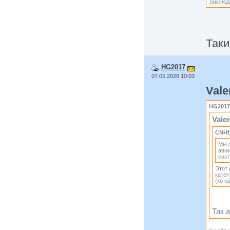
законод
Таки
HG2017
07.05.2026 10:03
Vale
HG2017
Valer
CNHfj
Мы с
авн
сис
Этот 
катег
(кото
Так 