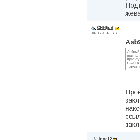
Подт
жев
CNHfjdrf
06.05.2026 13:39
Asb
Добрый 
при пол
проекту
СЭЗ на 
титульн
Пров
закл
нако
ссыл
закл
irina12