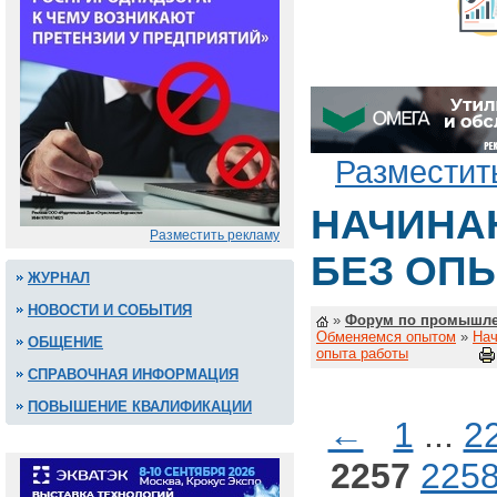
Разместит
НАЧИНА
Разместить рекламу
БЕЗ ОП
ЖУРНАЛ
НОВОСТИ И СОБЫТИЯ
»
Форум по промышле
Обменяемся опытом
»
Нач
ОБЩЕНИЕ
опыта работы
СПРАВОЧНАЯ ИНФОРМАЦИЯ
ПОВЫШЕНИЕ КВАЛИФИКАЦИИ
←
1
...
2
2257
225