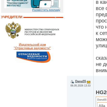
в ка
все 
Разместить рекламу
пре
УЧРЕДИТЕЛИ
прос
что 
к се
можн
ули
Издательский дом
"Отраслевые ведомости"
сказ
не д
вним
Dana55
06.05.2026 13:33
HG2
Dana55
Alla