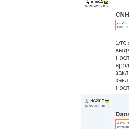
irina12
07.05.2026 08:50
CNHf
irina12
,
Реестр
Это 
выд
Росп
врод
закл
закл
Росп
HG2017
07.05.2026 10:02
Dan
А кто н
имеющег