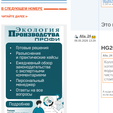
HG2017
СЭЗ и э
В СЛЕДУЮЩЕМ НОМЕРЕ
ЧИТАЙТЕ ДАЛЕЕ
Это 
Alla_24
06.05.2026 13:29
HG2
Alla_24
Колл
хотя
воды
чист
стои
А куда 
если вы