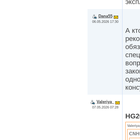
эксп
Dana55
06.05.2026 17:30
А кт
реко
обя
спе
вопр
зако
одно
конс
Valeriya_
07.05.2026 07:28
HG2
Valeriya
CNHf