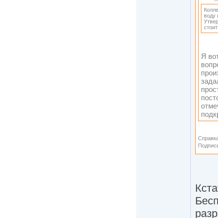
Колле
воду 
Утвер
стоит
Я во
вопр
прои
зада
прос
пост
отме
подк
Справка
Подпис
Кста
Бесп
разр