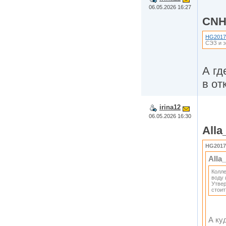
06.05.2026 16:27
CNHf
HG2017
СЭЗ и э
А гд
в от
irina12
06.05.2026 16:30
Alla
HG2017
Alla
Колле
воду 
Утвер
стоит
А ку