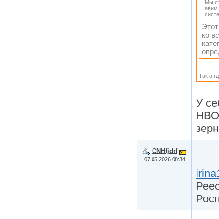
Мы ст
авнм
систе
Этот
ко в
кате
опре
Так а г
У се
НВО
зерн
CNHfjdrf
07.05.2026 08:34
irina
Рее
Рос