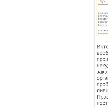
лучш
в канал
предпр
просто 
подключ
вылить 
сказала
внимани
Инте
вооб
проц
неку
зака
орга
проб
ливн
Прав
пост