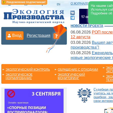
Уведомление подписчикам!
О ЖУРНАЛЕ
|
ЭЛЕКТРОНН
На нашем сайт
Используя сай
Подробнее об
НОВОСТИ ПРОЕКТА
06.08.2026
РОП после
Вход
Регистрация
12 августа
03.08.2026
Вышел авгу
производства"!
03.08.2026
Еженедельн
новые экологические 
ЭКО
ЭКОЛОГИЧЕСКИЙ КОНТРОЛЬ
ОБРАЩЕНИЕ С ОТХОДАМИ
ЭКС
ЭКОЛОГИЧЕСКОЕ
ЭКОЛОГИЧЕСКИЙ
ЭКО
НОРМИРОВАНИЕ
МОНИТОРИНГ
ТЕХ
Судебная пр
учитесь на 
ошибках, з
свои интере