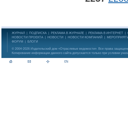
ЖУРНАЛ
|
ПОДПИСКА
|
РЕКЛАМА В ЖУРНАЛЕ
|
РЕКЛАМА В ИНТЕРНЕТ
|
НОВОСТИ ПРОЕКТА
|
НОВОСТИ
|
НОВОСТИ КОМПАНИЙ
|
МЕРОПРИЯТ
ФОРУМ
|
БЛОГИ
© 2004-2026
Издательский дом «Отраслевые ведомости»
. Все права защище
Копирование информации данного сайта допускается только при условии указ