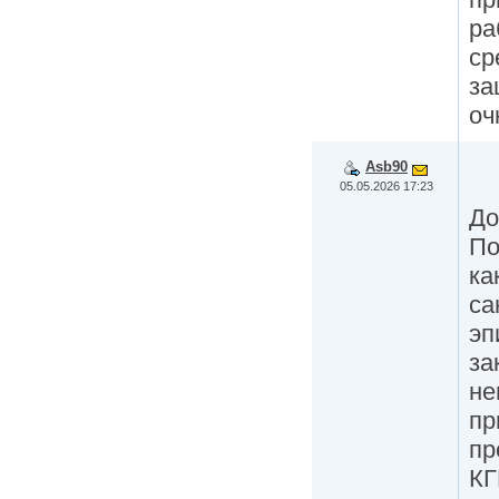
ра
ср
за
оч
Asb90
05.05.2026 17:23
До
По
ка
са
эп
за
не
пр
пр
КГ