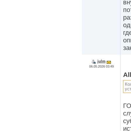
вн
по
ра
од
гд
оп
за
julm
06.05.2026 03:49
Al
Ко
ус
ГО
сл
су
ис