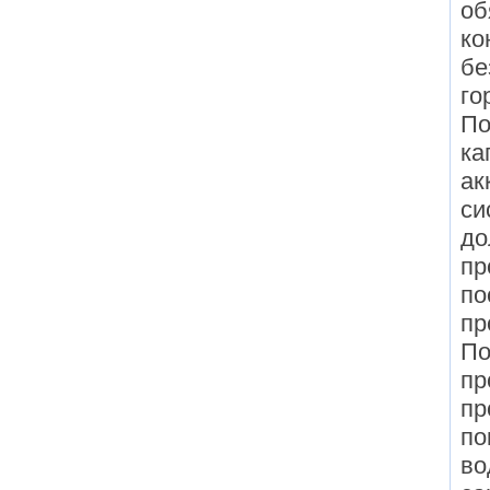
об
ко
бе
го
По
ка
ак
си
до
пр
по
пр
По
пр
пр
по
во