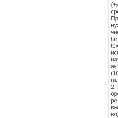
{%
ср
Пр
ну
чи
ti
te
ис
на
ак
(10
(и
2.
ор
ре
вм
во