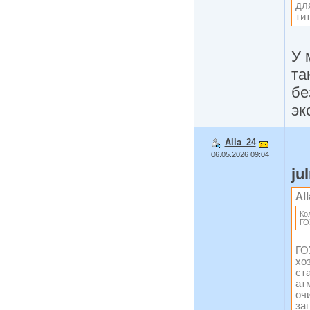
дл
ти
У 
та
бе
эк
Alla_24
06.05.2026 09:04
ju
Al
Ко
ГО
ГО
хо
ст
ат
оч
за