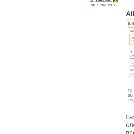
06.05.2026 09:50
Al
ju
Al
К
Г
ГО
су
ат
(и
ат
за
ок
то
вы
то
Га
сл
вс