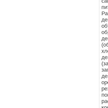
са
пи
Ра
де
об
об
де
(о
хл
де
(з
за
де
ор
ре
по
ра
ко