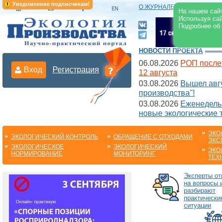
Уведомление подписчикам!
О ЖУРНАЛЕ
|
ЭЛЕКТРОНН
На нашем сайт
Используя сай
Подробнее об
НОВОСТИ ПРОЕКТА
06.08.2026
РОП после
Вход
Регистрация
12 августа
03.08.2026
Вышел авгу
производства"!
03.08.2026
Еженедельн
новые экологические 
ЭКО
ЭКОЛОГИЧЕСКИЙ КОНТРОЛЬ
ОБРАЩЕНИЕ С ОТХОДАМИ
ЭКС
ЭКОЛОГИЧЕСКОЕ
ЭКОЛОГИЧЕСКИЙ
ЭКО
НОРМИРОВАНИЕ
МОНИТОРИНГ
ТЕХ
Эксперты от
на вопросы 
разбирают
практически
ситуации