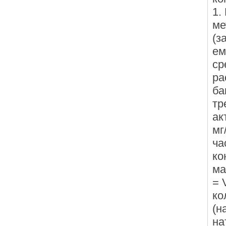
1.
ме
(з
ем
ср
ра
ба
тр
ак
мг
ча
ко
ма
= 
ко
(н
на