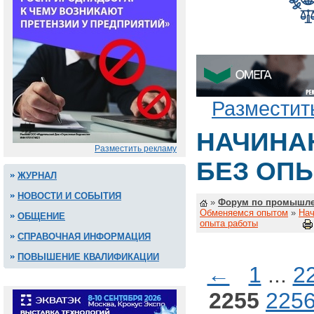
Разместит
НАЧИНА
Разместить рекламу
БЕЗ ОП
ЖУРНАЛ
НОВОСТИ И СОБЫТИЯ
»
Форум по промышле
Обменяемся опытом
»
Нач
ОБЩЕНИЕ
опыта работы
СПРАВОЧНАЯ ИНФОРМАЦИЯ
ПОВЫШЕНИЕ КВАЛИФИКАЦИИ
←
1
...
2
2255
225