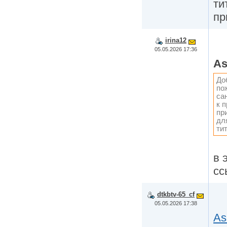
ти
пр
irina12
05.05.2026 17:36
As
До
по
са
к 
пр
дл
ти
в 
сс
dtkbtv-65_cf
05.05.2026 17:38
As