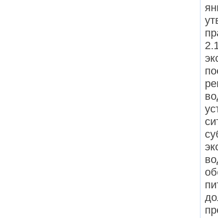
ян
ут
пр
2.
эк
по
ре
во
ус
си
су
эк
во
об
пи
до
пр