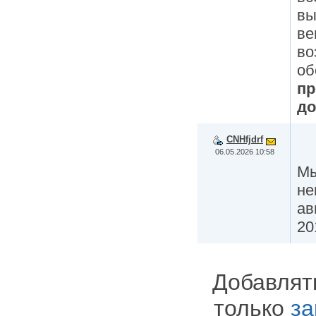
вы
ве
во
об
п
до
CNHfjdrf
06.05.2026 10:58
Мы
не
ав
20
Добавлят
только
за