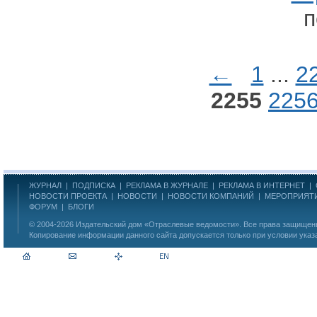
п
←
1
...
2
2255
225
ЖУРНАЛ
|
ПОДПИСКА
|
РЕКЛАМА В ЖУРНАЛЕ
|
РЕКЛАМА В ИНТЕРНЕТ
|
НОВОСТИ ПРОЕКТА
|
НОВОСТИ
|
НОВОСТИ КОМПАНИЙ
|
МЕРОПРИЯТ
ФОРУМ
|
БЛОГИ
© 2004-2026
Издательский дом «Отраслевые ведомости»
. Все права защище
Копирование информации данного сайта допускается только при условии указ