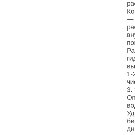
ра
Ко
— 
ра
вн
по
Ра
ги
вы
1-
чи
3.
Оп
во
Уд
би
дн