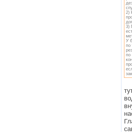
де
сп
2)
пр
до
3)
ес
ме
У 
по
ре
по
ко
пр
ес
за
ту
во
вн
на
Гл
са