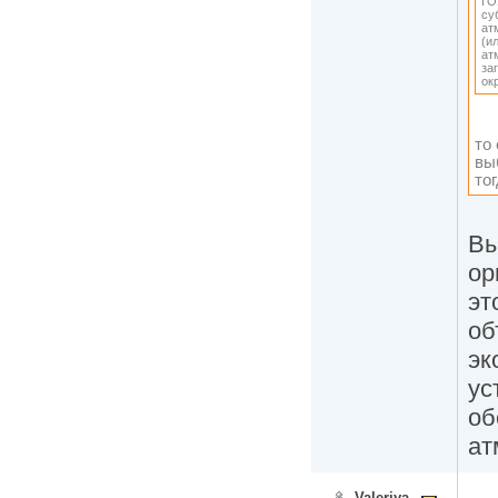
ГО
су
ат
(и
ат
за
ок
то
вы
то
Вы
ор
эт
об
эк
ус
об
ат
Valeriya_