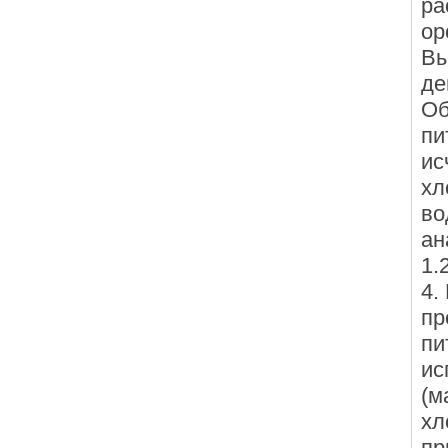
ра
ор
Вы
де
Об
пи
ис
хл
во
ан
1.
4.
пр
пи
ис
(м
хл
пр