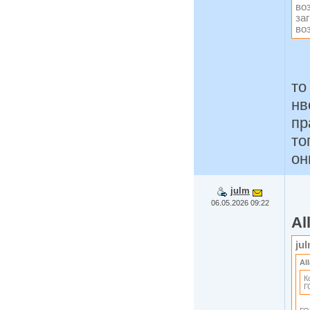
во
за
во
то
нв
пр
то
он
julm
06.05.2026 09:22
Al
ju
Al
К
Г