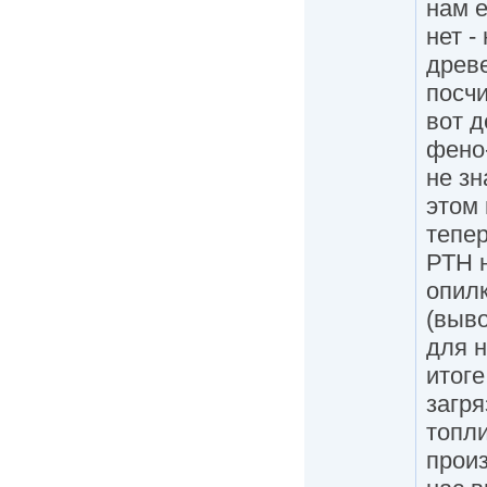
нам е
нет -
древ
посчи
вот д
фено
не зн
этом 
тепер
РТН н
опилк
(выво
для н
итог
загр
топли
произ