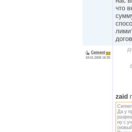
нас в
что 
сумму
спосо
лимит
дого
R
Cement
18.01.2006 16:35
zaid
п
Cement
Да у п
разреш
ну с у
(новый