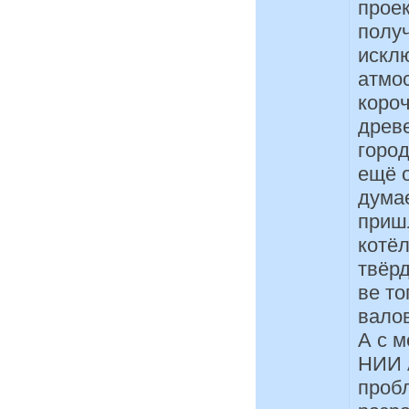
проек
полу
искл
атмо
короч
древ
город
ещё о
думае
приш
котёл
твёрд
ве то
валов
А с м
НИИ А
проб