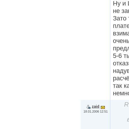
Ну и 
не за
Зато 
плате
взима
очень
предл
5-6 т
отказ
надув
расчё
так 
немно
R
zaid
18.01.2006 12:51