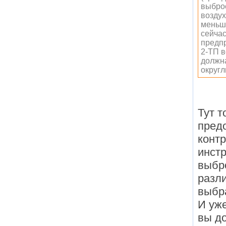
выбро
воздух
меньше
сейчас
предпр
2-ТП в
должна
округл
Тут 
пред
контр
инст
выбр
разли
выбр
И уже
вы д