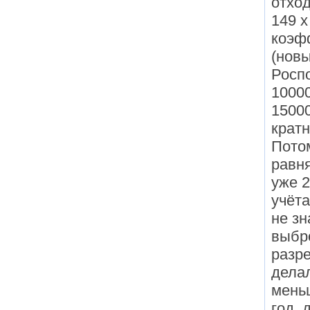
отход
149 x
коэф
(новы
Росп
10000
15000
кратн
Потом
равн
уже 2
учёта
не зн
выбро
разр
делал
мень
год, 