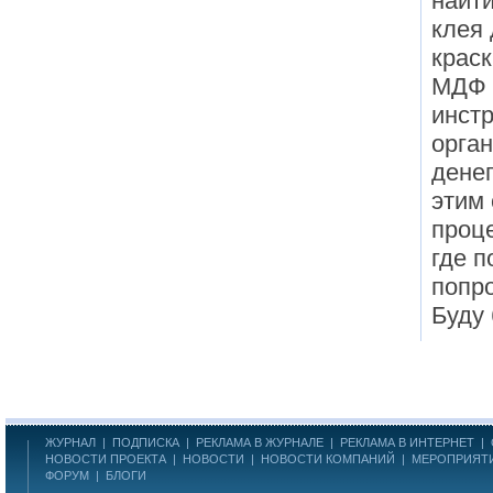
найти
клея 
краск
МДФ -
инст
орган
денег
этим
проц
где п
попр
Буду 
ЖУРНАЛ
|
ПОДПИСКА
|
РЕКЛАМА В ЖУРНАЛЕ
|
РЕКЛАМА В ИНТЕРНЕТ
|
НОВОСТИ ПРОЕКТА
|
НОВОСТИ
|
НОВОСТИ КОМПАНИЙ
|
МЕРОПРИЯТ
ФОРУМ
|
БЛОГИ