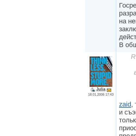
Госре
разра
на не
закл
дейс
В об
R
Julia
18.01.2006 17:43
zaid
,
и съэ
тольк
прио
предп