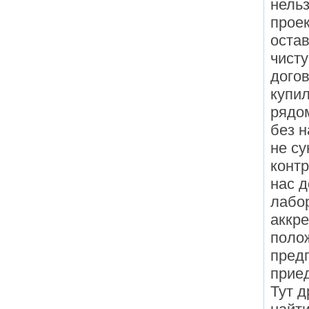
нельз
проек
остав
чисту
дого
купил
рядом
без 
не су
контр
нас д
лабор
аккре
полож
предп
приед
Тут д