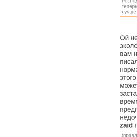
Роспод
теперь
лучше 
Ой не
экол
вам н
писал
норм
этого
может
заста
врем
предп
недо
zaid
п
(правд