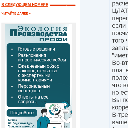
расче
В СЛЕДУЮЩЕМ НОМЕРЕ
ЦЛАТ
ЧИТАЙТЕ ДАЛЕЕ
пере
если 
посч
того 
запла
"име
Во-вт
плате
полож
что в
но ес
Вы п
корре
В-тре
ваше