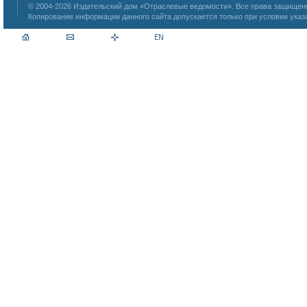
© 2004-2026
Издательский дом «Отраслевые ведомости»
. Все права защище
Копирование информации данного сайта допускается только при условии указ