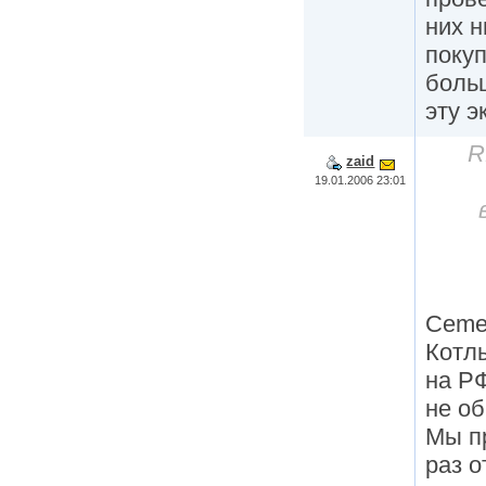
них н
покуп
больш
эту э
R
zaid
19.01.2006 23:01
Cemen
Котл
на РФ
не о
Мы пр
раз 