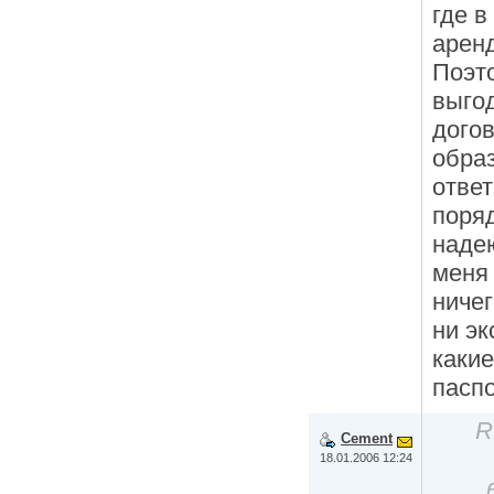
где в
арен
Поэт
выго
дого
обра
ответ
поряд
надею
меня 
ничег
ни эк
какие
паспо
R
Cement
18.01.2006 12:24