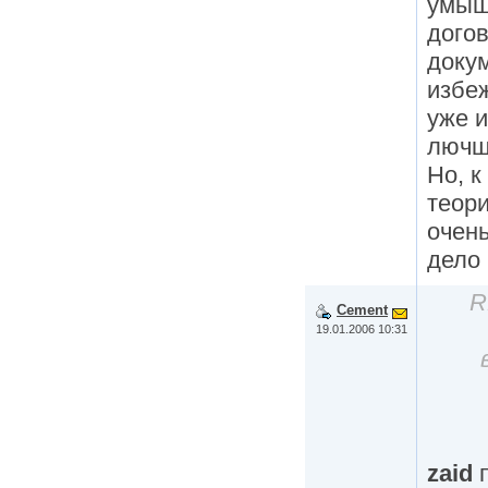
умыш
догов
доку
избеж
уже и
лючш
Но, к
теори
очень
дело 
R
Cement
19.01.2006 10:31
zaid
п