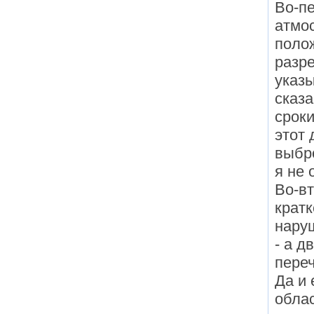
Во-пе
атмо
поло
разр
указы
сказа
сроки
этот 
выбро
я не 
Во-вт
кратк
наруш
- а д
пере
Да и 
обла