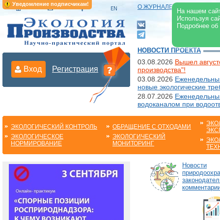
Уведомление подписчикам!
О ЖУРНАЛЕ
|
ЭЛЕКТРОНН
На нашем сайт
Используя сай
Подробнее об
НОВОСТИ ПРОЕКТА
03.08.2026
Вышел август
Вход
Регистрация
производства"!
03.08.2026
Еженедельный
новые экологические тре
28.07.2026
Еженедельный
водоканалом при водоот
ЭКО
ЭКОЛОГИЧЕСКИЙ КОНТРОЛЬ
ОБРАЩЕНИЕ С ОТХОДАМИ
ЭКС
ЭКОЛОГИЧЕСКОЕ
ЭКОЛОГИЧЕСКИЙ
ЭКО
НОРМИРОВАНИЕ
МОНИТОРИНГ
ТЕХ
Новости
природоохра
законодател
комментарии