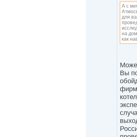
А с ме
Атмосф
для ва
прове
исслед
на дом
как на
Може
Вы по
обой
фирму
котел
эксп
случа
выход
Росс
прове