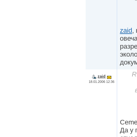
zaid
,
овеч
разр
экол
доку
R
zaid
18.01.2006 12:36
Cemen
Да у 