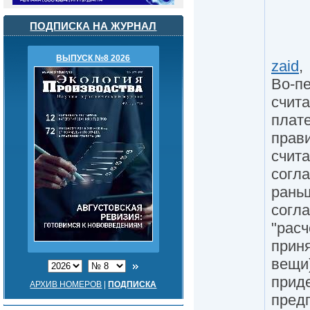
ПОДПИСКА НА ЖУРНАЛ
ВЫПУСК №8 2026
zaid
,
Во-п
счита
плат
прави
счита
согла
рань
согла
"расч
приня
вещи)
прид
АРХИВ НОМЕРОВ
|
ПОДПИСКА
предп