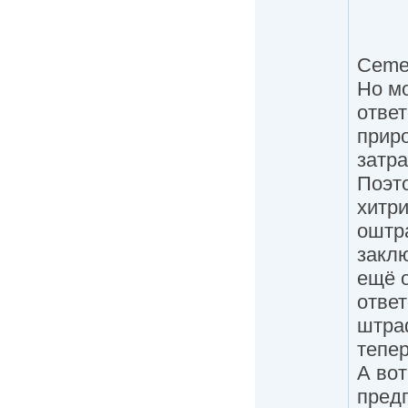
Cemen
Но мо
ответ
прир
затра
Поэто
хитри
оштр
заклю
ещё 
ответ
штраф
тепе
А вот
пред