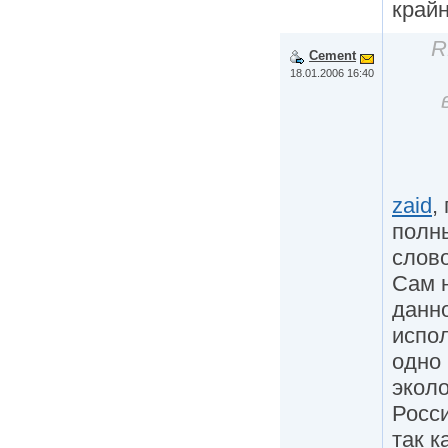
крайн
R
Cement
18.01.2006 16:40
zaid
,
полны
слово
Сам н
данн
испол
одно 
эколо
Росси
так к