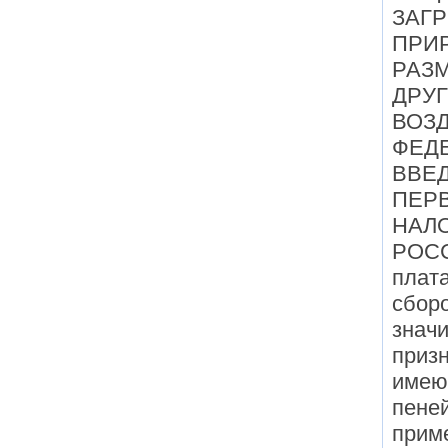
ЗАГ
ПРИ
РАЗ
ДРУ
ВОЗД
ФЕДЕ
ВВЕД
ПЕР
НАЛ
РОС
плат
сбор
значи
призн
имею
пеней
приме