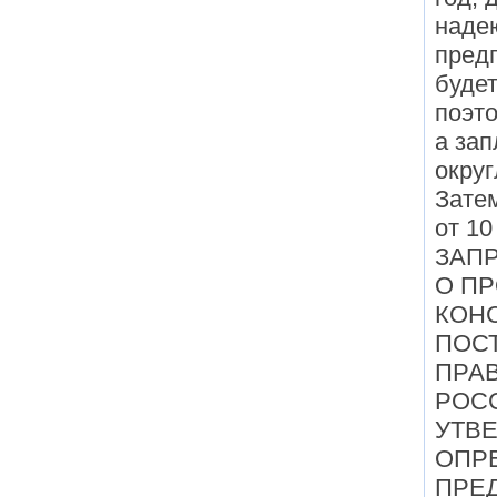
надею
пред
будет
поэт
а за
округ
Затем
от 10
ЗАП
О П
КОН
ПОС
ПРА
РОС
УТВ
ОПР
ПРЕ