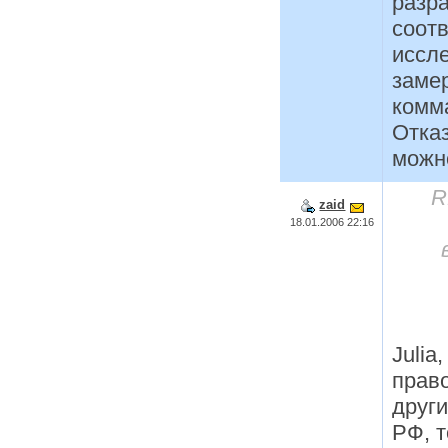
разр
соот
иссле
замер
комма
Отказ
можн
R
zaid
18.01.2006 22:16
Julia
прав
други
РФ, т