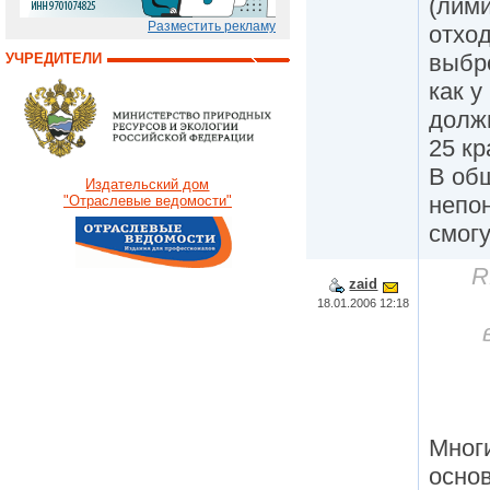
(лими
Разместить рекламу
отход
выбро
УЧРЕДИТЕЛИ
как у
долж
25 кр
В общ
Издательский дом
непо
"Отраслевые ведомости"
смогу
R
zaid
18.01.2006 12:18
Мног
осно