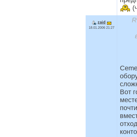
(
R
zaid
18.01.2006 21:27
Ceme
обор
слож
Вот г
мест
почти
вмест
отход
конт