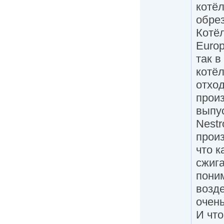
котёл
обре
Котё
Europ
так в
котё
отхо
произ
выпу
Nestr
прои
что к
сжига
поним
возд
очень
И что