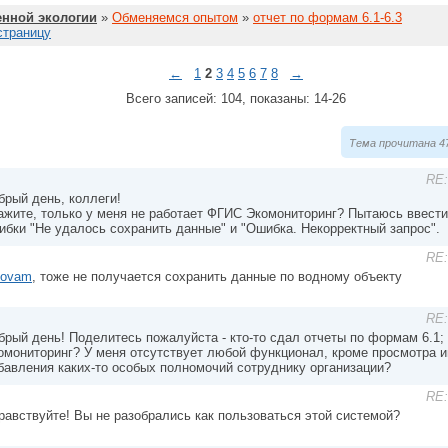
нной экологии
»
Обменяемся опытом
»
отчет по формам 6.1-6.3
страницу
←
1
2
3
4
5
6
7
8
→
Всего записей: 104, показаны: 14-26
Тема прочитана 47
RE:
брый день, коллеги!
ажите, только у меня не работает ФГИС Экомониторинг? Пытаюсь ввести
ибки "Не удалось сохранить данные" и "Ошибка. Некорректный запрос".
RE:
tovam
, тоже не получается сохранить данные по водному объекту
RE:
брый день! Поделитесь пожалуйста - кто-то сдал отчеты по формам 6.1; 
омониторинг? У меня отсутствует любой функционал, кроме просмотра 
бавления каких-то особых полномочий сотруднику организации?
RE:
равствуйте! Вы не разобрались как пользоваться этой системой?