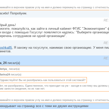
жимайте в верхнем правом углу на имя и должно перекинуть на страницу с отчетност
асибо! Попробуем.
RE:
брый день!
могите, пожалуйста, как зайти в личный кабинет ФГИС "Экомониторинг" 
и входе с помощью Госуслуг появляется надпись: "Выберите организаци
перечень сотрудников ни одной организации".
RE:
toshka85
, Я захожу на госуслуги, нажимаю свою организацию. У меня пи
бинетов.
RE:
la_24
писал(а)
leriya_
писал(а)
arina24
писал(а)
Здравствуйте! Вы не разобрались как пользоваться этой системой?
ет, не разобрались. Единственное, что приходит на ум - заходя в систему мы должны 
им занести сведения, но их там нет.
жимайте в верхнем правом углу на имя и должно перекинуть на страницу с отчетност
рекидывает на страницу все с теми же двумя инструкциями