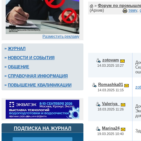
»
Форум по промышле
(Архив)
тему
,
Разместить рекламу
ЖУРНАЛ
НОВОСТИ И СОБЫТИЯ
zotovam
До
14.03.2025 10:27
ОБЩЕНИЕ
Ск
ош
СПРАВОЧНАЯ ИНФОРМАЦИЯ
Romashka01
ПОВЫШЕНИЕ КВАЛИФИКАЦИИ
zo
14.03.2025 11:15
Valeriya_
До
18.03.2025 11:26
Эк
до
ПОДПИСКА НА ЖУРНАЛ
Marina24
Зд
19.03.2025 10:40