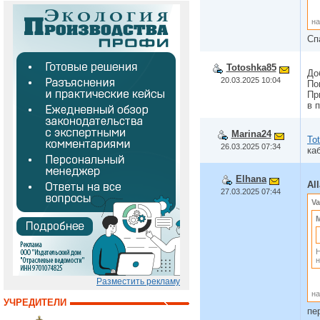
на
Сп
Totoshka85
До
20.03.2025 10:04
По
Пр
в 
Marina24
To
26.03.2025 07:34
ка
Elhana
Al
27.03.2025 07:44
Va
M
Н
н
Разместить рекламу
на
УЧРЕДИТЕЛИ
пе