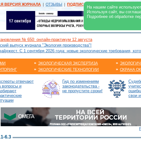
АЯ ВЕРСИЯ ЖУРНАЛА
|
ОТЗЫВЫ
|
ПОДПИСКА
|
РЕКЛАМА:
В ЖУРНАЛЕ
В
На нашем сайте используют
Используя сайт, вы соглаш
Подробнее об обработке пе
ановления № 650: онлайн-практикум 12 августа
ский выпуск журнала "Экология производства"!
йджест. С 1 сентября 2026 года: новые экологические требования, кот
АМИ
ЭКОЛОГИЧЕСКАЯ ЭКСПЕРТИЗА
ЭКОЛОГИЧ
ИТОРИНГ
ЭКОЛОГИЧЕСКИЕ ТЕХНОЛОГИИ
ОХРАНА О
ксперты отвечают
Гид по изменениям
Судебн
а вопросы и
законодательства -
учите
азбирают
не пропустите сроки!
ошибк
рактические
свои и
итуации
-6.3