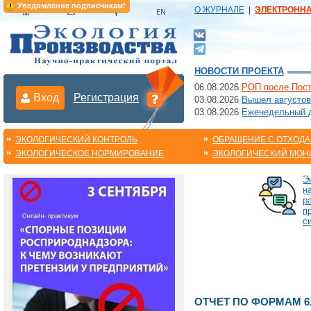
Уведомление подписчикам!
О ЖУРНАЛЕ
|
ЭЛЕКТРОНН
НОВОСТИ ПРОЕКТА
06.08.2026
РОП после Пост
Вход
Регистрация
03.08.2026
Вышел августов
03.08.2026
Еженедельный да
ЭКОЛОГИЧЕСКИЙ КОНТРОЛЬ
ОБРАЩЕНИЕ С ОТХОД
ЭКОЛОГИЧЕСКОЕ НОРМИРОВАНИЕ
ЭКОЛОГИЧЕСКИЙ МОН
Э
н
р
п
с
ОТЧЕТ ПО ФОРМАМ 6.1