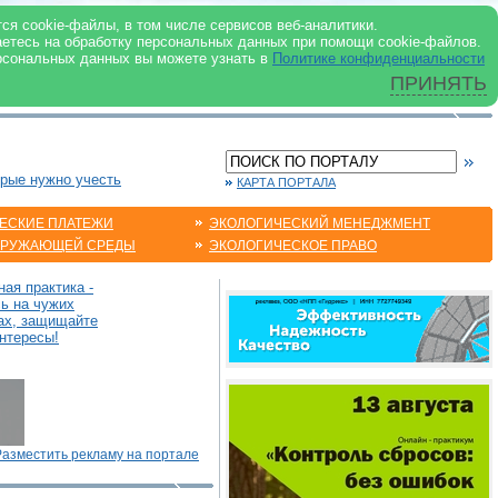
 ИНТЕРНЕТ
ся cookie-файлы, в том числе сервисов веб-аналитики.
аетесь на обработку персональных данных при помощи cookie-файлов.
рсональных данных вы можете узнать в
Политике конфиденциальности
ПРИНЯТЬ
орые нужно учесть
КАРТА ПОРТАЛА
ЕСКИЕ ПЛАТЕЖИ
ЭКОЛОГИЧЕСКИЙ МЕНЕДЖМЕНТ
КРУЖАЮЩЕЙ СРЕДЫ
ЭКОЛОГИЧЕСКОЕ ПРАВО
ая практика -
сь на чужих
ах, защищайте
нтересы!
Разместить рекламу на портале