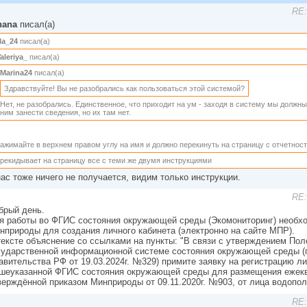
RE:
hana
писал(а)
la_24
писал(а)
aleriya_
писал(а)
Marina24
писал(а)
Здравствуйте! Вы не разобрались как пользоваться этой системой?
Нет, не разобрались. Единственное, что приходит на ум - заходя в систему мы должны
ним занести сведения, но их там нет.
ажимайте в верхнем правом углу на имя и должно перекинуть на страницу с отчетнос
рекидывает на страницу все с теми же двумя инструкциями
нас тоже ничего не получается, видим только инструкции.
RE:
брый день.
я работы во ФГИС состояния окружающей среды (Экомониторинг) необхо
нприроды для создания личного кабинета (электронно на сайте МПР).
тексте объяснение со ссылками на пункты: "В связи с утверждением По
сударственной информационной системе состояния окружающей среды (п
авительства РФ от 19.03.2024г. №329) примите заявку на регистрацию ли
шеуказанной ФГИС состояния окружающей среды для размещения ежек
верждённой приказом Минприроды от 09.11.2020г. №903, от лица водопол
RE: