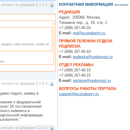
КОНТАКТНАЯ ИНФОРМАЦИЯ
 отчет по формам 6.1-6.3
РЕДАКЦИЯ
Адрес: 105066, Москва,
Токмаков пер., д. 16, стр. 2
+7 (499) 267-40-10
E-mail:
red@ecoindustry.ru
ПРЯМОЙ ТЕЛЕФОН ОТДЕЛА
 увидеть свои объекты, чтобы по
ПОДПИСКИ:
+7 (499) 267-40-10
E-mail:
podpiska@vedomost.ru
тью
ОТДЕЛ РЕКЛАМЫ:
+7 (499) 267-40-10
+7 (499) 267-40-15
E-mail:
reklama@vedomost.ru
 отчет по формам 6.1-6.3
ВОПРОСЫ РАБОТЫ ПОРТАЛА:
димо подать заявку в
support@ecoindustry.ru
ложения о федеральной
ункт 26 постановления
чного кабинета в
вартальной информации,
ьзователя."
 отчет по формам 6.1-6.3