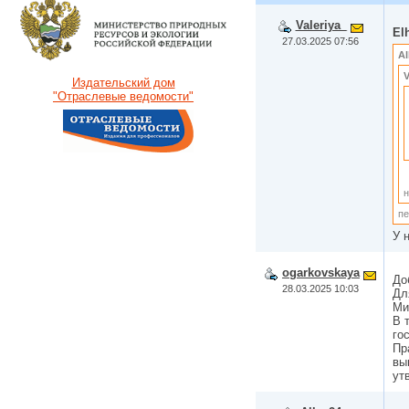
Valeriya_
El
27.03.2025 07:56
Al
V
Издательский дом
"Отраслевые ведомости"
н
пе
У 
ogarkovskaya
До
28.03.2025 10:03
Дл
Ми
В 
го
Пр
вы
ут