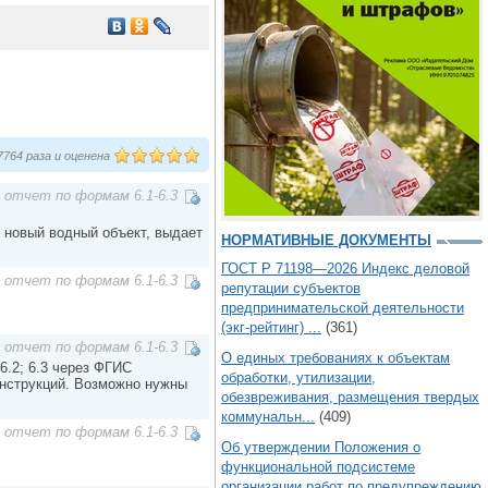
764 раза и оценена
 отчет по формам 6.1-6.3
 новый водный объект, выдает
НОРМАТИВНЫЕ ДОКУМЕНТЫ
ГОСТ Р 71198—2026 Индекс деловой
 отчет по формам 6.1-6.3
репутации субъектов
предпринимательской деятельности
(экг-рейтинг) ...
(361)
 отчет по формам 6.1-6.3
О единых требованиях к объектам
6.2; 6.3 через ФГИС
обработки, утилизации,
инструкций. Возможно нужны
обезвреживания, размещения твердых
коммунальн...
(409)
 отчет по формам 6.1-6.3
Об утверждении Положения о
функциональной подсистеме
организации работ по предупреждению