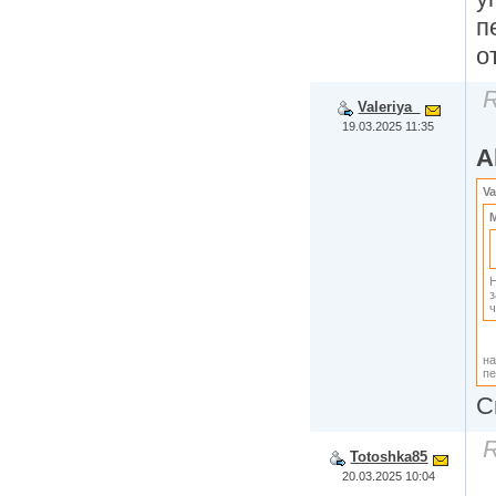
п
о
R
Valeriya_
19.03.2025 11:35
A
Va
M
Н
з
ч
на
пе
С
R
Totoshka85
20.03.2025 10:04