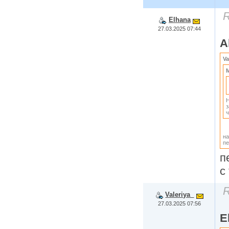
R
Elhana
27.03.2025 07:44
A
Va
M
Н
з
ч
на
пе
п
с
R
Valeriya_
27.03.2025 07:56
E