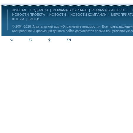
ЖУРНАЛ
|
ПОДПИСКА
|
РЕКЛАМА В ЖУРНАЛЕ
|
РЕКЛАМА В ИНТЕРНЕТ
|
НОВОСТИ ПРОЕКТА
|
НОВОСТИ
|
НОВОСТИ КОМПАНИЙ
|
МЕРОПРИЯТ
ФОРУМ
|
БЛОГИ
© 2004-2026
Издательский дом «Отраслевые ведомости»
. Все права защище
Копирование информации данного сайта допускается только при условии указ