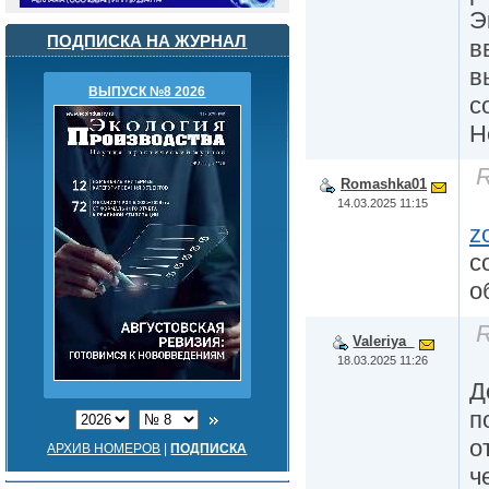
Э
ПОДПИСКА НА ЖУРНАЛ
в
в
ВЫПУСК №8 2026
с
Н
R
Romashka01
14.03.2025 11:15
z
с
о
R
Valeriya_
18.03.2025 11:26
Д
п
о
АРХИВ НОМЕРОВ
|
ПОДПИСКА
ч