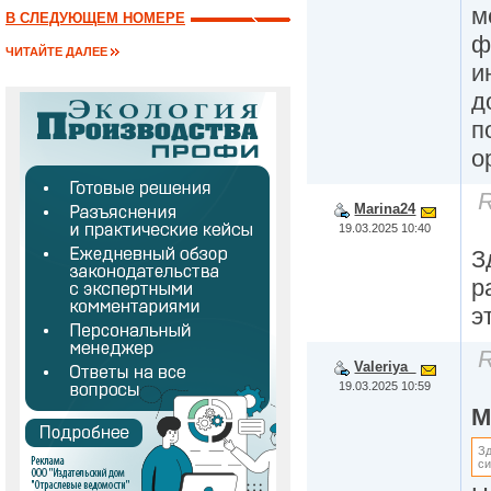
м
В СЛЕДУЮЩЕМ НОМЕРЕ
ф
ЧИТАЙТЕ ДАЛЕЕ
и
д
п
о
R
Marina24
19.03.2025 10:40
З
р
э
R
Valeriya_
19.03.2025 10:59
M
Зд
с