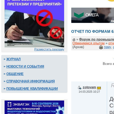
ОТЧЕТ ПО ФОРМАМ 6.1
»
Форум по промышле
Обменяемся опытом
»
отч
(Архив)
тему
,
Разместить рекламу
ЖУРНАЛ
Всего з
НОВОСТИ И СОБЫТИЯ
ОБЩЕНИЕ
СПРАВОЧНАЯ ИНФОРМАЦИЯ
R
zotovam
ПОВЫШЕНИЕ КВАЛИФИКАЦИИ
14.03.2025 10:27
Д
С
р