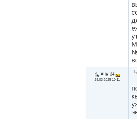
в
с
д
е
у
М
№
в
R
Alla_24
28.03.2025 10:11
п
к
у
э