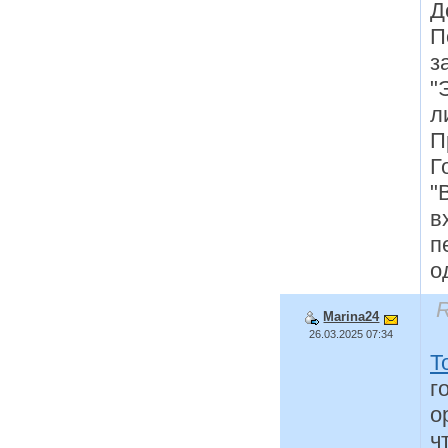
Д
П
з
"
л
П
Г
"
в
п
о
R
Marina24
26.03.2025 07:34
T
г
о
ч