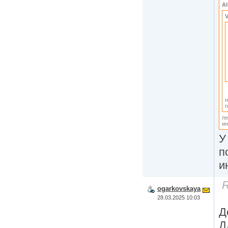
Al
V
н
п
пе
ин
У
п
и
R
ogarkovskaya
28.03.2025 10:03
Д
Д