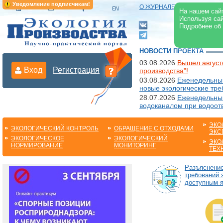
Уведомление подписчикам!
О ЖУРНАЛЕ
|
ЭЛЕКТРОНН
На нашем сайт
Используя сай
Подробнее об
НОВОСТИ ПРОЕКТА
03.08.2026
Вышел август
Вход
Регистрация
производства"!
03.08.2026
Еженедельный
новые экологические тре
28.07.2026
Еженедельный
водоканалом при водоот
ЭКО
ЭКОЛОГИЧЕСКИЙ КОНТРОЛЬ
ОБРАЩЕНИЕ С ОТХОДАМИ
ЭКС
ЭКОЛОГИЧЕСКОЕ
ЭКОЛОГИЧЕСКИЙ
ЭКО
НОРМИРОВАНИЕ
МОНИТОРИНГ
ТЕХ
Разъяснени
требований 
доступным 