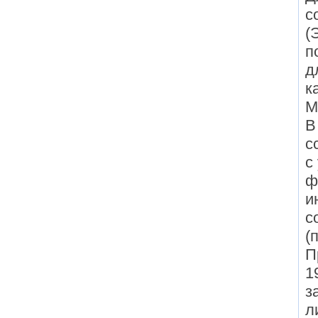
с
(
п
д
к
М
В
с
с
ф
и
с
(
П
1
з
л