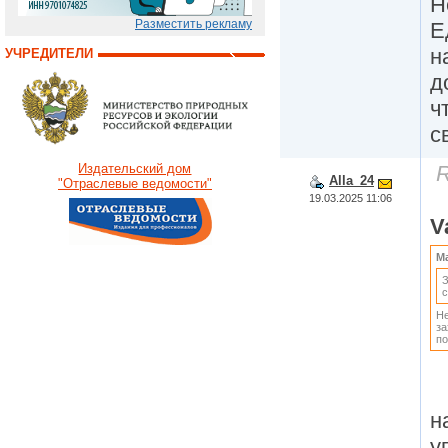
Н
Разместить рекламу
Е
н
УЧРЕДИТЕЛИ
д
ч
с
R
Издательский дом
Alla_24
"Отраслевые ведомости"
19.03.2025 11:06
V
Ma
З
Не
за
по
н
у