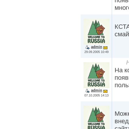
появ
мног
КСТА
смай
admin
29.09.2005 10:49
На к
появ
поль
admin
07.10.2005 14:13
Може
внед
сайта