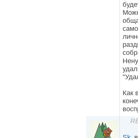
буде
Можн
обща
само
личн
разд
собр
Нену
удал
"Уда
Как 
коне
восп
RE
Sk
, 