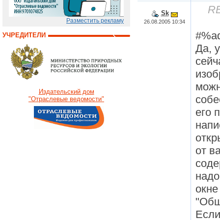
RE
Sk
Разместить рекламу
26.08.2005 10:34
#%a
УЧРЕДИТЕЛИ
Да, 
сейч
изоб
можн
Издательский дом
собе
"Отраслевые ведомости"
его 
напи
откр
от в
соде
надо
окне
"Общ
Если