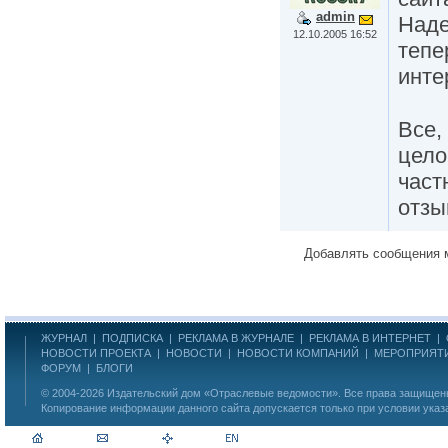
admin
Наде
12.10.2005 16:52
тепе
инте
Все,
цело
част
отз
Добавлять сообщения 
ЖУРНАЛ
|
ПОДПИСКА
|
РЕКЛАМА В ЖУРНАЛЕ
|
РЕКЛАМА В ИНТЕРНЕТ
|
НОВОСТИ ПРОЕКТА
|
НОВОСТИ
|
НОВОСТИ КОМПАНИЙ
|
МЕРОПРИЯТ
ФОРУМ
|
БЛОГИ
© 2004-2026
Издательский дом «Отраслевые ведомости»
. Все права защище
Копирование информации данного сайта допускается только при условии указ