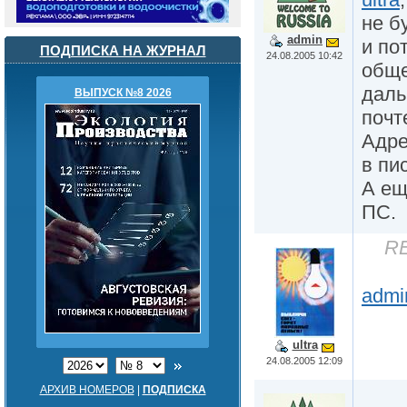
не б
admin
и по
ПОДПИСКА НА ЖУРНАЛ
24.08.2005 10:42
общ
даль
ВЫПУСК №8 2026
почт
Адре
в пи
А ещ
ПС.
RE
admi
ultra
24.08.2005 12:09
АРХИВ НОМЕРОВ
|
ПОДПИСКА