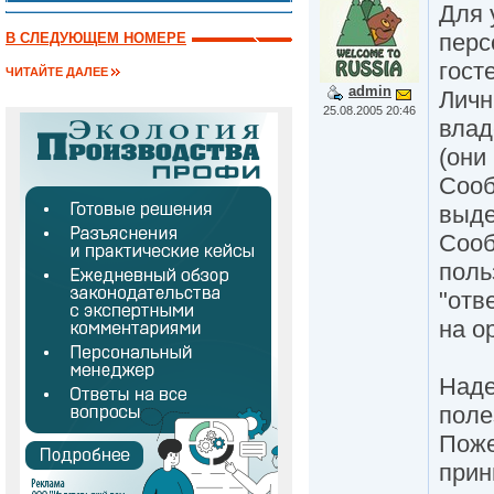
Для 
перс
В СЛЕДУЮЩЕМ НОМЕРЕ
гост
ЧИТАЙТЕ ДАЛЕЕ
admin
Личн
25.08.2005 20:46
влад
(они
Сооб
выде
Сооб
поль
"отв
на о
Наде
поле
Поже
прин