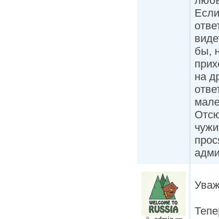
любы
Если
отве
виде
бы, 
прих
на д
отве
мале
Отсю
чужи
прос
адми
Уваж
Тепе