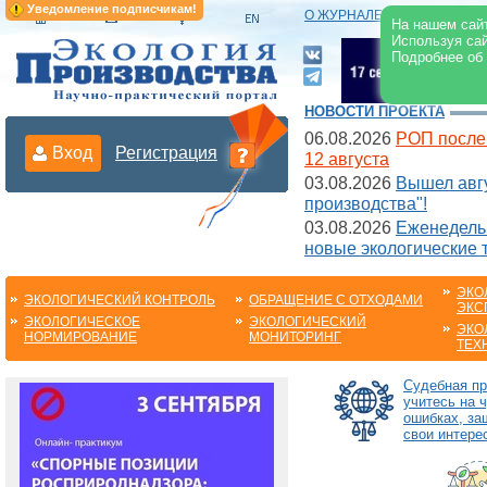
Уведомление подписчикам!
О ЖУРНАЛЕ
|
ЭЛЕКТРОНН
На нашем сайт
Используя сай
Подробнее об
НОВОСТИ ПРОЕКТА
06.08.2026
РОП после
Вход
Регистрация
12 августа
03.08.2026
Вышел авгу
производства"!
03.08.2026
Еженедельн
новые экологические 
ЭКО
ЭКОЛОГИЧЕСКИЙ КОНТРОЛЬ
ОБРАЩЕНИЕ С ОТХОДАМИ
ЭКС
ЭКОЛОГИЧЕСКОЕ
ЭКОЛОГИЧЕСКИЙ
ЭКО
НОРМИРОВАНИЕ
МОНИТОРИНГ
ТЕХ
Судебная пр
учитесь на 
ошибках, з
свои интере