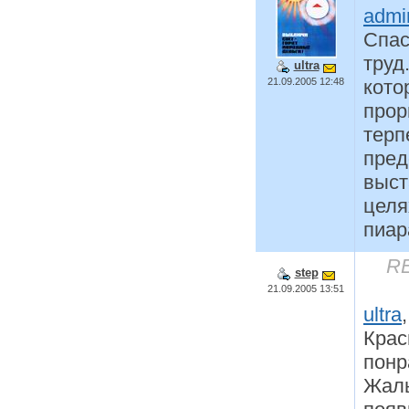
admi
Спас
труд
ultra
21.09.2005 12:48
кото
прор
терп
пред
выст
целя
пиар
RE
step
21.09.2005 13:51
ultra
,
Крас
понр
Жаль