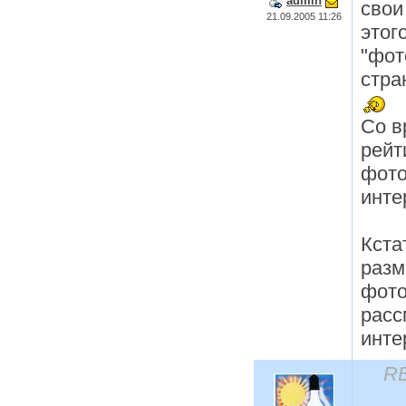
admin
свои
21.09.2005 11:26
этог
"фот
стра
Со в
рейт
фото
инте
Кстат
разм
фото
расс
инте
RE