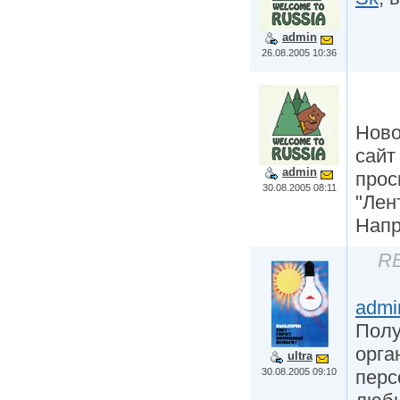
admin
26.08.2005 10:36
Ново
сайт
admin
прос
30.08.2005 08:11
"Лен
Нап
RE
admi
Полу
орга
ultra
30.08.2005 09:10
перс