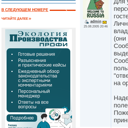
Для 
перс
В СЛЕДУЮЩЕМ НОМЕРЕ
гост
ЧИТАЙТЕ ДАЛЕЕ
admin
Личн
25.08.2005 20:46
влад
(они
Сооб
выде
Сооб
поль
"отв
на о
Наде
поле
Поже
прин