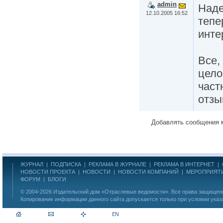
admin
Наде
12.10.2005 16:52
тепе
инте
Все,
цело
част
отз
Добавлять сообщения 
ЖУРНАЛ
|
ПОДПИСКА
|
РЕКЛАМА В ЖУРНАЛЕ
|
РЕКЛАМА В ИНТЕРНЕТ
|
НОВОСТИ ПРОЕКТА
|
НОВОСТИ
|
НОВОСТИ КОМПАНИЙ
|
МЕРОПРИЯТ
ФОРУМ
|
БЛОГИ
© 2004-2026
Издательский дом «Отраслевые ведомости»
. Все права защище
Копирование информации данного сайта допускается только при условии указ