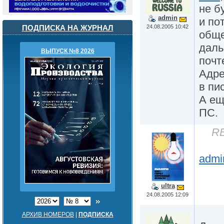
не б
admin
и по
24.08.2005 10:42
ПОДПИСКА НА ЖУРНАЛ
общ
даль
ВЫПУСК №8 2026
почт
Адре
в пи
А ещ
ПС.
RE
admi
ultra
24.08.2005 12:09
АРХИВ НОМЕРОВ
|
ПОДПИСКА