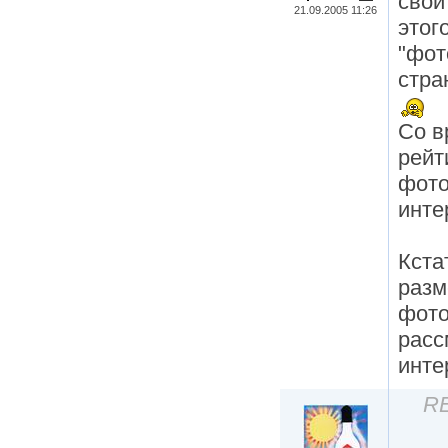
свои
21.09.2005 11:26
этог
"фот
стра
Со в
рейт
фото
инте
Кстат
разм
фото
расс
инте
RE