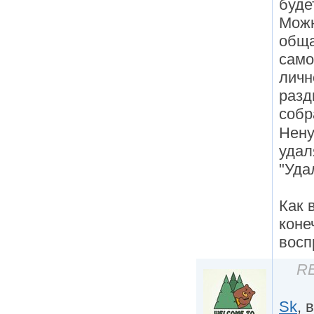
буде
Можн
обща
само
личн
разд
собр
Нену
удал
"Уда
Как 
коне
восп
RE
Sk
, 