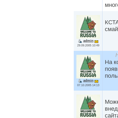
мног
КСТА
смай
admin
29.09.2005 10:49
На к
появ
поль
admin
07.10.2005 14:13
Може
внед
сайта