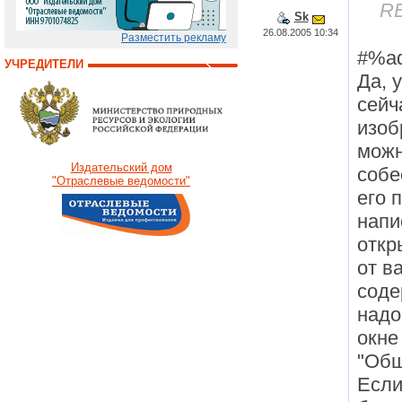
RE
Sk
26.08.2005 10:34
Разместить рекламу
#%a
УЧРЕДИТЕЛИ
Да, 
сейч
изоб
можн
Издательский дом
собе
"Отраслевые ведомости"
его 
напи
откр
от в
соде
надо
окне
"Общ
Если