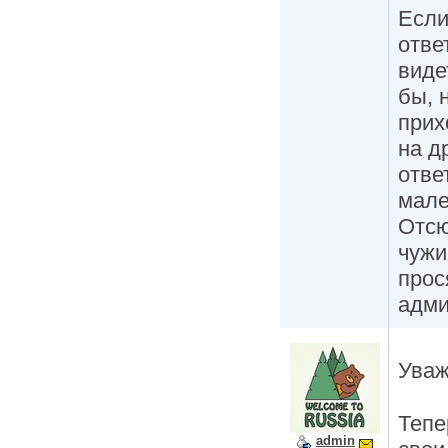
Если
отве
виде
бы, 
прих
на д
отве
мале
Отсю
чужи
прос
адми
Уваж
Тепе
admin