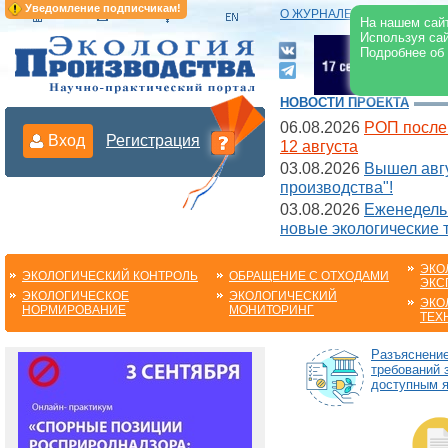
Уведомление подписчикам!
О ЖУРНАЛЕ
|
ЭЛЕКТРОНН
На нашем сайт
Используя сай
Подробнее об
НОВОСТИ ПРОЕКТА
06.08.2026
РОП после
Вход
Регистрация
12 августа
03.08.2026
Вышел авгу
производства"!
03.08.2026
Еженедельн
новые экологические 
ЭКО
ЭКОЛОГИЧЕСКИЙ КОНТРОЛЬ
ОБРАЩЕНИЕ С ОТХОДАМИ
ЭКС
ЭКОЛОГИЧЕСКОЕ
ЭКОЛОГИЧЕСКИЙ
ЭКО
НОРМИРОВАНИЕ
МОНИТОРИНГ
ТЕХ
Разъяснени
требований 
доступным 