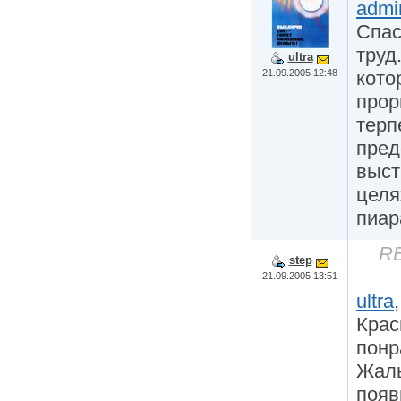
admi
Спас
труд
ultra
21.09.2005 12:48
кото
прор
терп
пред
выст
целя
пиар
RE
step
21.09.2005 13:51
ultra
,
Крас
понр
Жаль
появ