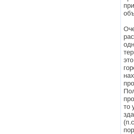
при
объ
Оче
ра
одн
тер
это
гор
нах
про
Пол
про
то 
зда
(п.
пор