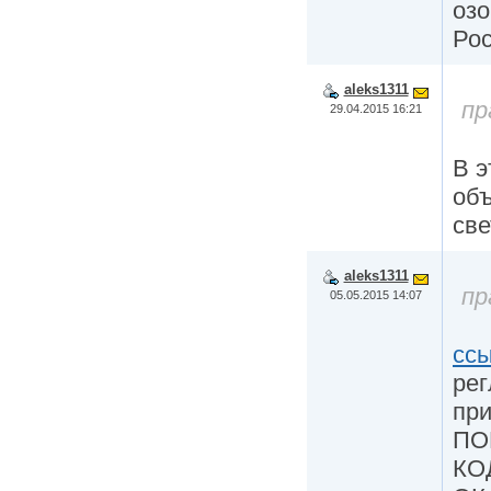
оз
Ро
aleks1311
пр
29.04.2015 16:21
В 
об
све
aleks1311
пр
05.05.2015 14:07
сс
рег
пр
ПО
КО