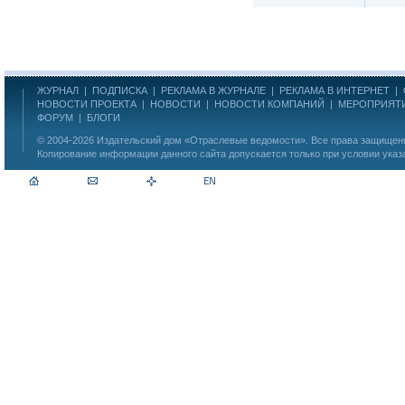
ЖУРНАЛ
|
ПОДПИСКА
|
РЕКЛАМА В ЖУРНАЛЕ
|
РЕКЛАМА В ИНТЕРНЕТ
|
НОВОСТИ ПРОЕКТА
|
НОВОСТИ
|
НОВОСТИ КОМПАНИЙ
|
МЕРОПРИЯТ
ФОРУМ
|
БЛОГИ
© 2004-2026
Издательский дом «Отраслевые ведомости»
. Все права защище
Копирование информации данного сайта допускается только при условии указ