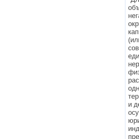
об
нег
окр
кап
(ил
сов
еди
не
физ
ра
одн
тер
и д
ос
юр
ин
пре