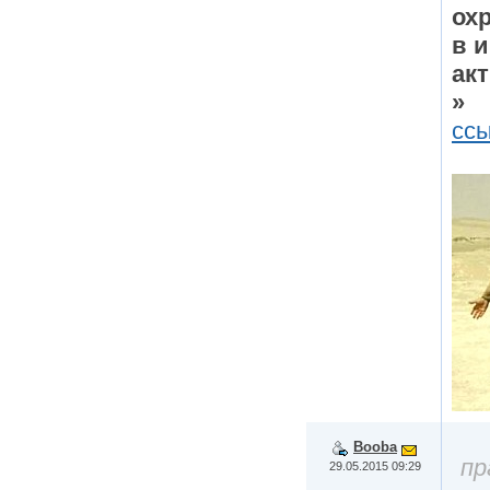
ох
в 
ак
»
сс
Booba
пр
29.05.2015 09:29