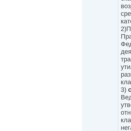
во
сре
кат
2)
Пра
Фе
дея
тра
ути
раз
кла
3)
Ве
утв
отн
кла
нег