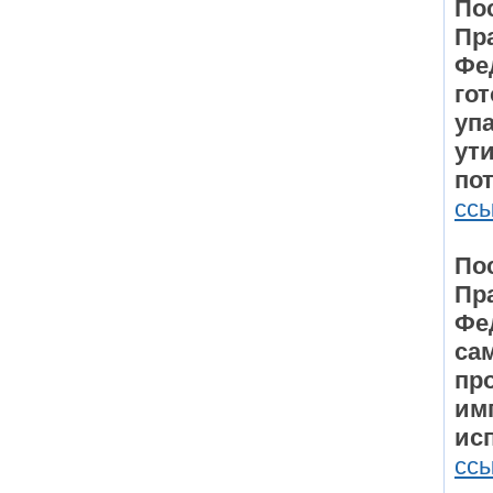
По
Пр
Фе
го
уп
ут
по
сс
По
Пр
Фе
са
пр
им
ис
сс