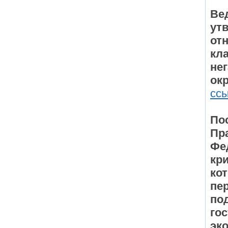
Ве
ут
отн
кл
не
ок
сс
По
Пр
Фе
кр
ко
пе
по
го
эк