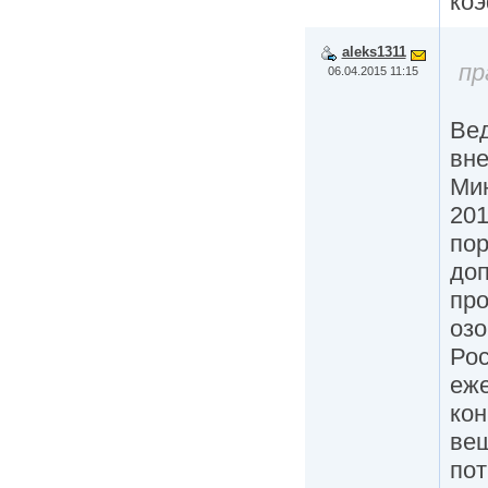
ко
aleks1311
пр
06.04.2015 11:15
Ве
вне
Ми
201
пор
до
про
оз
Рос
еже
ко
ве
по