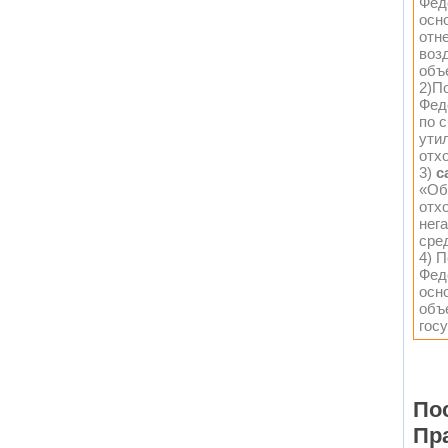
Фед
осн
отн
воз
объе
2)П
Фед
по 
ути
отхо
3)
с
«Об
отхо
нег
сре
4) 
Фед
осн
объ
гос
По
Пр