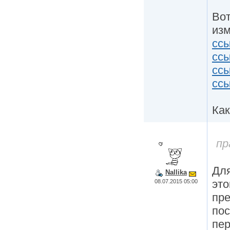
Вот
из
сс
сс
сс
сс
Как
пр
Для
Nallika
это
08.07.2015 05:00
пре
пос
пер