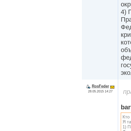
ок
4) 
Пра
Фе
кри
кот
об
фе
гос
эко
RosFeder
пр
28.05.2015 14:27
bar
Кто
Я т
1) 