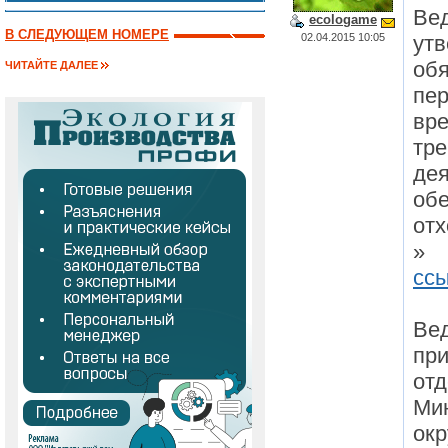
Ве
ecologame
В СЛЕДУЮЩЕМ НОМЕРЕ
02.04.2015 10:05
ут
обя
ЧИТАЙТЕ ДАЛЕЕ
пер
вр
тре
дея
об
отх
»
сс
Ве
при
отд
Ми
ок