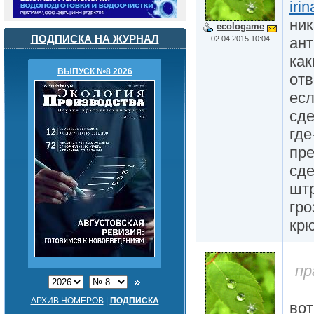
iri
ник
ecologame
ПОДПИСКА НА ЖУРНАЛ
02.04.2015 10:04
ант
как
ВЫПУСК №8 2026
отв
есл
сде
где
пре
сде
штр
гро
крю
пр
АРХИВ НОМЕРОВ
|
ПОДПИСКА
вот