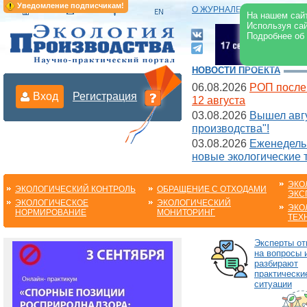
Уведомление подписчикам!
О ЖУРНАЛЕ
|
ЭЛЕКТРОНН
На нашем сайт
Используя сай
Подробнее об
НОВОСТИ ПРОЕКТА
06.08.2026
РОП после
Вход
Регистрация
12 августа
03.08.2026
Вышел авгу
производства"!
03.08.2026
Еженедельн
новые экологические 
ЭКО
ЭКОЛОГИЧЕСКИЙ КОНТРОЛЬ
ОБРАЩЕНИЕ С ОТХОДАМИ
ЭКС
ЭКОЛОГИЧЕСКОЕ
ЭКОЛОГИЧЕСКИЙ
ЭКО
НОРМИРОВАНИЕ
МОНИТОРИНГ
ТЕХ
Эксперты от
на вопросы 
разбирают
практически
ситуации