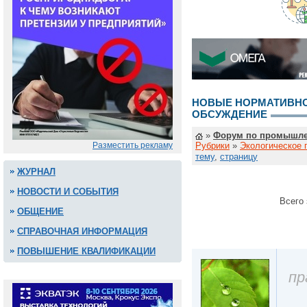
НОВЫЕ НОРМАТИВНО
ОБСУЖДЕНИЕ
»
Форум по промышле
Разместить рекламу
Рубрики
»
Экологическое 
тему
,
страницу
ЖУРНАЛ
НОВОСТИ И СОБЫТИЯ
Всего 
ОБЩЕНИЕ
СПРАВОЧНАЯ ИНФОРМАЦИЯ
ПОВЫШЕНИЕ КВАЛИФИКАЦИИ
пр