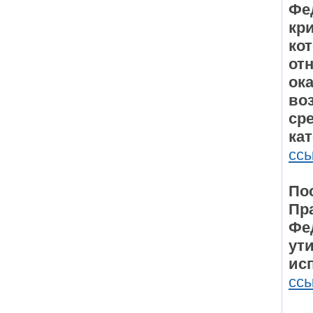
Фе
кр
ко
от
ок
во
сре
ка
сс
По
Пр
Фе
ут
ис
сс