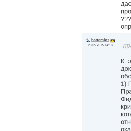
дае
про
???
опр
bartemios
пр
28.05.2015 14:18
Кто
док
обс
1) 
Пра
Фе
кри
кот
отн
ок