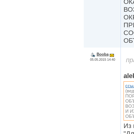
ОК
ВО
ОК
ПР
СО
ОБ
Booba
пр
05.05.2015 14:40
ale
ссы
(ве
ПО
ОБ
ВО
И 
ОБ
Из 
"Дл