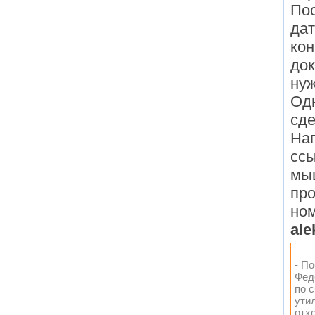
Пос
дат
кон
док
нуж
Одн
сде
На
ссы
мыш
про
ном
ale
- П
Фед
по 
ути
отхо