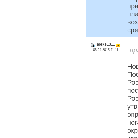
пра
пла
во
сре
aleks1311
пр
06.04.2015 11:11
Нов
По
Ро
пос
Ро
ут
опр
нег
ок