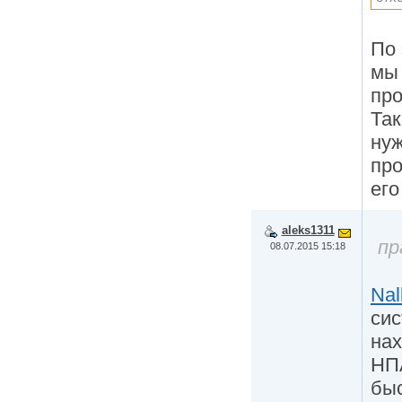
По 
мы
про
Так
нуж
про
его
aleks1311
пр
08.07.2015 15:18
Nal
сис
на
НП
быс