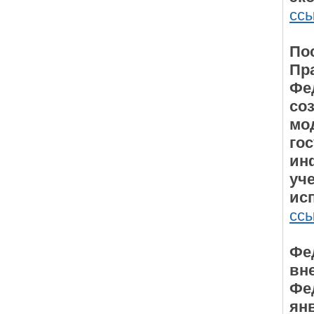
сс
По
Пр
Фе
со
мо
го
ин
уче
ис
сс
Фе
вн
Фе
янв