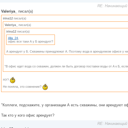
RE: Начинающий 
Valeriya_
писал(а)
irina12
писал(а)
Valeriya_
писал(а)
irina12
писал(а)
Alla_24
,
офис все таки А у Б арендует?
А арендует у Б. Скважины принадлежат А. Поэтому вода в арендуемом офисе у ни
"В офис идет вода со скважин, должен ли быть договор поставки воды от А к Б, ес
НУ?
Не поняла, это сомнение?
"Коллеги, подскажите, у организации А есть скважины, они арендуют о
Так кто у кого офис арендует?
RE: Начинающий 