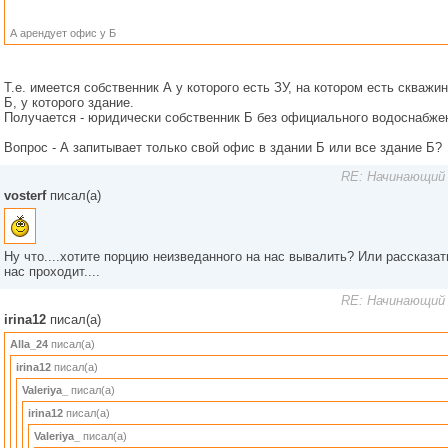
А арендует офис у Б
Т.е. имеется собственник А у которого есть ЗУ, на котором есть скваж
Б, у которого здание.
Получается - юридически собственник Б без официального водоснабже
Вопрос - А запитывает только свой офис в здании Б или все здание Б?
RE: Начинающий 
vosterf
писал(а)
Ну что....хотите порцию неизведанного на нас вывалить? Или рассказат
нас проходит....
RE: Начинающий 
irina12
писал(а)
Alla_24
писал(а)
irina12
писал(а)
Valeriya_
писал(а)
irina12
писал(а)
Valeriya_
писал(а)