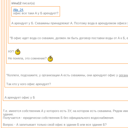
irina12
писал(а)
Alla_24
,
офис все таки А у Б арендует?
А арендует у Б. Скважины принадлежат А. Поэтому вода в арендуемом офисе у
"В офис идет вода со скважин, должен ли быть договор поставки воды от А к Б,
НУ?
Не поняла, это сомнение?
"Коллеги, подскажите, у организации А есть скважины, они арендуют офис у
орган
Так кто у кого офис арендует?
А арендует офис у Б
Т.е. имеется собственник А у которого есть ЗУ, на котором есть скважина. Рядом им
здание.
Получается - юридически собственник Б без официального водоснабжения.
Вопрос - А запитывает только свой офис в здании Б или все здание Б?