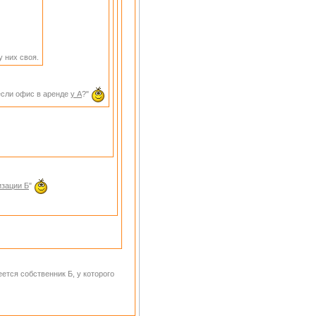
 них своя.
 если офис в аренде
у А
?"
изации Б
"
еется собственник Б, у которого