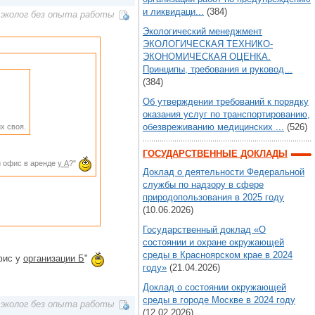
и ликвидаци...
(384)
эколог без опыта работы
Экологический менеджмент
ЭКОЛОГИЧЕСКАЯ ТЕХНИКО-
ЭКОНОМИЧЕСКАЯ ОЦЕНКА.
Принципы, требования и руковод...
(384)
Об утверждении требований к порядку
оказания услуг по транспортированию,
обезвреживанию медицинских ...
(526)
х своя.
ГОСУДАРСТВЕННЫЕ ДОКЛАДЫ
ли офис в аренде
у А
?"
Доклад о деятельности Федеральной
службы по надзору в сфере
природопользования в 2025 году
(10.06.2026)
Государственный доклад «О
состоянии и охране окружающей
среды в Красноярском крае в 2024
фис у
организации Б
"
году»
(21.04.2026)
Доклад о состоянии окружающей
среды в городе Москве в 2024 году
эколог без опыта работы
(12.02.2026)