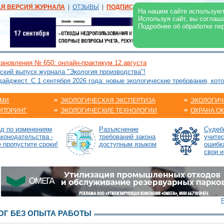
АЯ ВЕРСИЯ ЖУРНАЛА
|
ОТЗЫВЫ
|
ПОДПИСКА
|
РЕКЛАМА:
В ЖУРНАЛЕ
В
На нашем сайте используют
Используя сайт, вы соглаш
Подробнее об обработке пе
ановления № 650: онлайн-практикум 12 августа
ский выпуск журнала "Экология производства"!
йджест. С 1 сентября 2026 года: новые экологические требования, кот
АМИ
ЭКОЛОГИЧЕСКАЯ ЭКСПЕРТИЗА
ЭКОЛОГИЧ
ИТОРИНГ
ЭКОЛОГИЧЕСКИЕ ТЕХНОЛОГИИ
ОХРАНА О
ид по изменениям
Разъяснение
Судебн
аконодательства -
требований закона
учите
е пропустите сроки!
доступным языком
ошибк
свои и
Г БЕЗ ОПЫТА РАБОТЫ