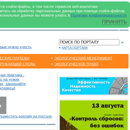
 ИНТЕРНЕТ
ся cookie-файлы, в том числе сервисов веб-аналитики.
аетесь на обработку персональных данных при помощи cookie-файлов.
рсональных данных вы можете узнать в
Политике конфиденциальности
ПРИНЯТЬ
орые нужно учесть
КАРТА ПОРТАЛА
ЕСКИЕ ПЛАТЕЖИ
ЭКОЛОГИЧЕСКИЙ МЕНЕДЖМЕНТ
КРУЖАЮЩЕЙ СРЕДЫ
ЭКОЛОГИЧЕСКОЕ ПРАВО
ая практика -
сь на чужих
ах, защищайте
нтересы!
Разместить рекламу на портале