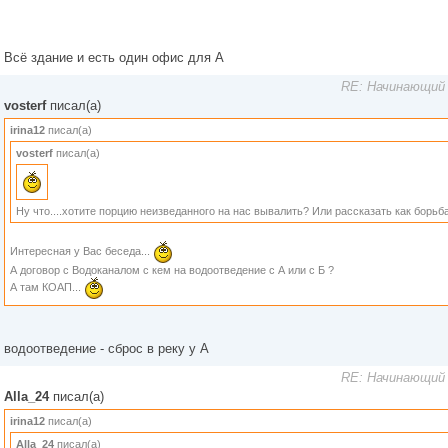
Всё здание и есть один офис для А
RE: Начинающий 
vosterf
писал(а)
irina12
писал(а)
vosterf
писал(а)
Ну что....хотите порцию неизведанного на нас вывалить? Или рассказать как борьба 
Интересная у Вас беседа...
А договор с Водоканалом с кем на водоотведение с А или с Б ?
А там КОАП...
водоотведение - сброс в реку у А
RE: Начинающий 
Alla_24
писал(а)
irina12
писал(а)
Alla_24
писал(а)