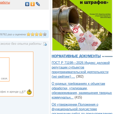
работы
6761 раз и оценена
эколог без опыта работы
НОРМАТИВНЫЕ ДОКУМЕНТЫ
ГОСТ Р 71198—2026 Индекс деловой
репутации субъектов
предпринимательской деятельности
(экг-рейтинг) ...
(382)
 своя.
О единых требованиях к объектам
обработки, утилизации,
и офис в аренде
у А
?"
обезвреживания, размещения твердых
коммунальн...
(415)
Об утверждении Положения о
функциональной подсистеме
организации работ по предупреждению