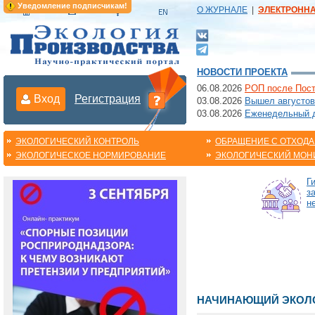
Уведомление подписчикам!
О ЖУРНАЛЕ
|
ЭЛЕКТРОНН
НОВОСТИ ПРОЕКТА
06.08.2026
РОП после Пост
Вход
Регистрация
03.08.2026
Вышел августов
03.08.2026
Еженедельный да
ЭКОЛОГИЧЕСКИЙ КОНТРОЛЬ
ОБРАЩЕНИЕ С ОТХОД
ЭКОЛОГИЧЕСКОЕ НОРМИРОВАНИЕ
ЭКОЛОГИЧЕСКИЙ МОН
Г
з
н
НАЧИНАЮЩИЙ ЭКОЛО