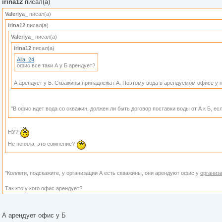
irina12
писал(а)
Valeriya_
писал(а)
irina12
писал(а)
Valeriya_
писал(а)
irina12
писал(а)
Alla_24
,
офис все таки А у Б арендует?
А арендует у Б. Скважины принадлежат А. Поэтому вода в арендуемом офисе у н
"В офис идет вода со скважин, должен ли быть договор поставки воды от А к Б, е
НУ?
Не поняла, это сомнение?
"Коллеги, подскажите, у организации А есть скважины, они арендуют офис у
организ
Так кто у кого офис арендует?
А арендует офис у Б