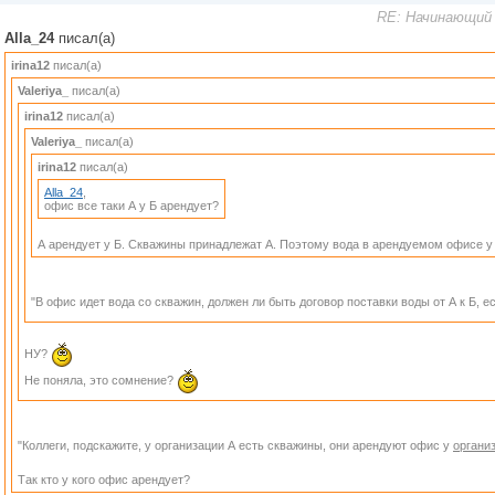
RE: Начинающий 
Alla_24
писал(а)
irina12
писал(а)
Valeriya_
писал(а)
irina12
писал(а)
Valeriya_
писал(а)
irina12
писал(а)
Alla_24
,
офис все таки А у Б арендует?
А арендует у Б. Скважины принадлежат А. Поэтому вода в арендуемом офисе у 
"В офис идет вода со скважин, должен ли быть договор поставки воды от А к Б, 
НУ?
Не поняла, это сомнение?
"Коллеги, подскажите, у организации А есть скважины, они арендуют офис у
органи
Так кто у кого офис арендует?