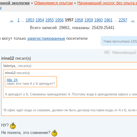
нной экологии
»
Обменяемся опытом
»
Начинающий эколог без опыта 
у
←
1
...
1953
1954
1955
1956
1957
1958
1959
1960
1961
...
2297
→
Всего записей: 29861, показаны: 25429-25441
 могут только
зарегистрированные
посетители
Тема прочитана 1202
RE: Начинающий 
irina12
писал(а)
Valeriya_
писал(а)
irina12
писал(а)
Alla_24
,
офис все таки А у Б арендует?
А арендует у Б. Скважины принадлежат А. Поэтому вода в арендуемом офисе у них
"В офис идет вода со скважин, должен ли быть договор поставки воды от А к Б, есл
НУ?
Не поняла, это сомнение?