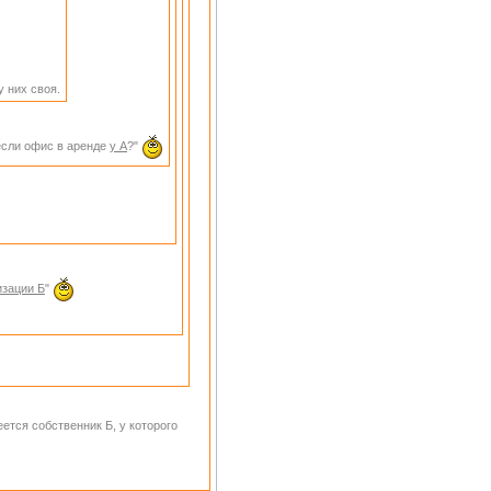
 них своя.
 если офис в аренде
у А
?"
изации Б
"
еется собственник Б, у которого