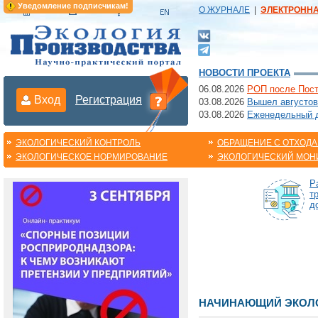
Уведомление подписчикам!
О ЖУРНАЛЕ
|
ЭЛЕКТРОНН
НОВОСТИ ПРОЕКТА
06.08.2026
РОП после Пост
Вход
Регистрация
03.08.2026
Вышел августов
03.08.2026
Еженедельный да
ЭКОЛОГИЧЕСКИЙ КОНТРОЛЬ
ОБРАЩЕНИЕ С ОТХОД
ЭКОЛОГИЧЕСКОЕ НОРМИРОВАНИЕ
ЭКОЛОГИЧЕСКИЙ МОН
Р
т
д
НАЧИНАЮЩИЙ ЭКОЛО