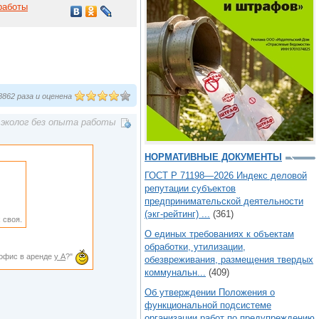
работы
862 раза и оценена
эколог без опыта работы
НОРМАТИВНЫЕ ДОКУМЕНТЫ
ГОСТ Р 71198—2026 Индекс деловой
репутации субъектов
предпринимательской деятельности
(экг-рейтинг) ...
(361)
 своя.
О единых требованиях к объектам
обработки, утилизации,
и офис в аренде
у А
?"
обезвреживания, размещения твердых
коммунальн...
(409)
Об утверждении Положения о
функциональной подсистеме
организации работ по предупреждению