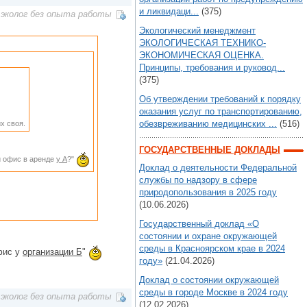
и ликвидаци...
(375)
эколог без опыта работы
Экологический менеджмент
ЭКОЛОГИЧЕСКАЯ ТЕХНИКО-
ЭКОНОМИЧЕСКАЯ ОЦЕНКА.
Принципы, требования и руковод...
(375)
Об утверждении требований к порядку
оказания услуг по транспортированию,
обезвреживанию медицинских ...
(516)
х своя.
ГОСУДАРСТВЕННЫЕ ДОКЛАДЫ
ли офис в аренде
у А
?"
Доклад о деятельности Федеральной
службы по надзору в сфере
природопользования в 2025 году
(10.06.2026)
Государственный доклад «О
состоянии и охране окружающей
среды в Красноярском крае в 2024
фис у
организации Б
"
году»
(21.04.2026)
Доклад о состоянии окружающей
среды в городе Москве в 2024 году
эколог без опыта работы
(12.02.2026)