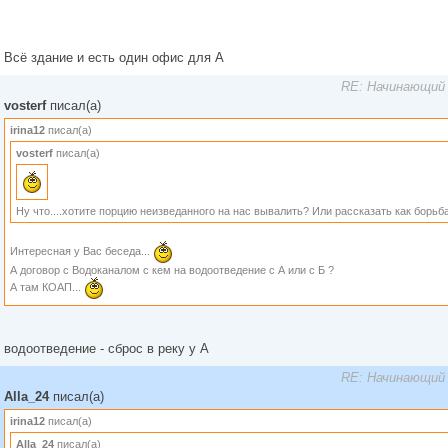
Всё здание и есть один офис для А
RE: Начинающий 
vosterf
писал(а)
irina12
писал(а)
vosterf
писал(а)
Ну что....хотите порцию неизведанного на нас вывалить? Или рассказать как борьба 
Интересная у Вас беседа...
А договор с Водоканалом с кем на водоотведение с А или с Б ?
А там КОАП...
водоотведение - сброс в реку у А
RE: Начинающий 
Alla_24
писал(а)
irina12
писал(а)
Alla_24
писал(а)