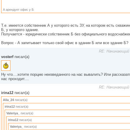
А арендует офис у Б
Т.е. имеется собственник А у которого есть ЗУ, на котором есть скваж
Б, у которого здание.
Получается - юридически собственник Б без официального водоснабже
Вопрос - А запитывает только свой офис в здании Б или все здание Б?
RE: Начинающий 
vosterf
писал(а)
Ну что....хотите порцию неизведанного на нас вывалить? Или рассказат
нас проходит....
RE: Начинающий 
irina12
писал(а)
Alla_24
писал(а)
irina12
писал(а)
Valeriya_
писал(а)
irina12
писал(а)
Valeriya_
писал(а)