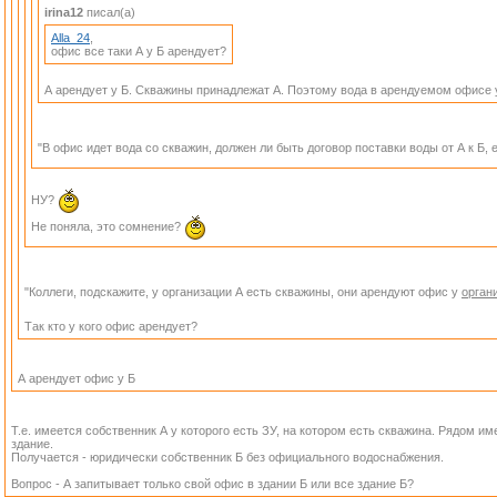
irina12
писал(а)
Alla_24
,
офис все таки А у Б арендует?
А арендует у Б. Скважины принадлежат А. Поэтому вода в арендуемом офисе у
"В офис идет вода со скважин, должен ли быть договор поставки воды от А к Б,
НУ?
Не поняла, это сомнение?
"Коллеги, подскажите, у организации А есть скважины, они арендуют офис у
орган
Так кто у кого офис арендует?
А арендует офис у Б
Т.е. имеется собственник А у которого есть ЗУ, на котором есть скважина. Рядом им
здание.
Получается - юридически собственник Б без официального водоснабжения.
Вопрос - А запитывает только свой офис в здании Б или все здание Б?