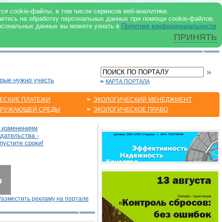
 ИНТЕРНЕТ
ся cookie-файлы, в том числе сервисов веб-аналитики.
аетесь на обработку персональных данных при помощи cookie-файлов.
рсональных данных вы можете узнать в
Политике конфиденциальности
ПРИНЯТЬ
орые нужно учесть
КАРТА ПОРТАЛА
ЕСКИЕ ПЛАТЕЖИ
ЭКОЛОГИЧЕСКИЙ МЕНЕДЖМЕНТ
КРУЖАЮЩЕЙ СРЕДЫ
ЭКОЛОГИЧЕСКОЕ ПРАВО
о изменениям
дательства -
пустите сроки!
Разместить рекламу на портале