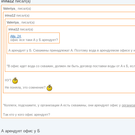
irina12
писал(а)
Valeriya_
писал(а)
irina12
писал(а)
Valeriya_
писал(а)
irina12
писал(а)
Alla_24
,
офис все таки А у Б арендует?
А арендует у Б. Скважины принадлежат А. Поэтому вода в арендуемом офисе у н
"В офис идет вода со скважин, должен ли быть договор поставки воды от А к Б, е
НУ?
Не поняла, это сомнение?
"Коллеги, подскажите, у организации А есть скважины, они арендуют офис у
организ
Так кто у кого офис арендует?
А арендует офис у Б