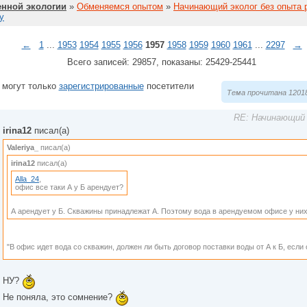
нной экологии
»
Обменяемся опытом
»
Начинающий эколог без опыта 
у
←
1
...
1953
1954
1955
1956
1957
1958
1959
1960
1961
...
2297
→
Всего записей: 29857, показаны: 25429-25441
 могут только
зарегистрированные
посетители
Тема прочитана 12018
RE: Начинающий 
irina12
писал(а)
Valeriya_
писал(а)
irina12
писал(а)
Alla_24
,
офис все таки А у Б арендует?
А арендует у Б. Скважины принадлежат А. Поэтому вода в арендуемом офисе у них
"В офис идет вода со скважин, должен ли быть договор поставки воды от А к Б, есл
НУ?
Не поняла, это сомнение?