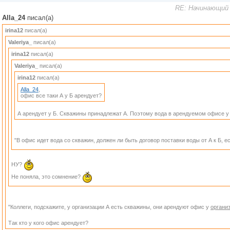
RE: Начинающий 
Alla_24
писал(а)
irina12
писал(а)
Valeriya_
писал(а)
irina12
писал(а)
Valeriya_
писал(а)
irina12
писал(а)
Alla_24
,
офис все таки А у Б арендует?
А арендует у Б. Скважины принадлежат А. Поэтому вода в арендуемом офисе у 
"В офис идет вода со скважин, должен ли быть договор поставки воды от А к Б, 
НУ?
Не поняла, это сомнение?
"Коллеги, подскажите, у организации А есть скважины, они арендуют офис у
органи
Так кто у кого офис арендует?