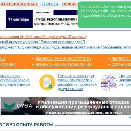
АЯ ВЕРСИЯ ЖУРНАЛА
|
ОТЗЫВЫ
|
ПОДПИСКА
|
РЕКЛАМА:
В ЖУРНАЛЕ
В
На нашем сайте используют
Используя сайт, вы соглаш
Подробнее об обработке пе
ановления № 650: онлайн-практикум 12 августа
ский выпуск журнала "Экология производства"!
йджест. С 1 сентября 2026 года: новые экологические требования, кот
АМИ
ЭКОЛОГИЧЕСКАЯ ЭКСПЕРТИЗА
ЭКОЛОГИЧ
ИТОРИНГ
ЭКОЛОГИЧЕСКИЕ ТЕХНОЛОГИИ
ОХРАНА О
азъяснение
Готовые формы для
Гид п
ребований закона
сдачи отчетности и
законо
оступным языком
разработки проектной
не про
документации
Г БЕЗ ОПЫТА РАБОТЫ