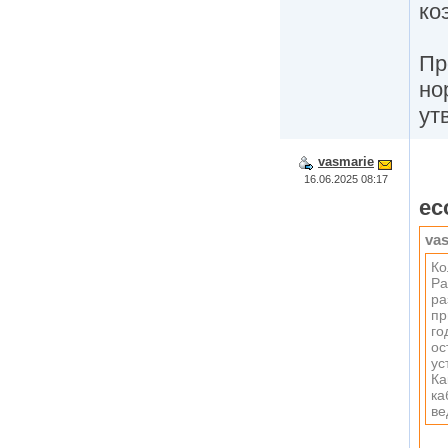
ко
Пр
но
ут
vasmarie
16.06.2025 08:17
ec
va
Ко
Ра
ра
пр
го
ос
ус
Ка
ка
ве