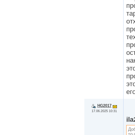
пр
та
от
пр
те
пр
ос
на
эт
пр
эт
ег
HG2017
17.06.2025 10:31
il
Доб
то 