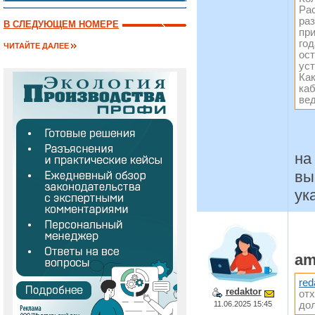
Рас
ра
В СЛЕДУЮЩЕМ НОМЕРЕ
при
год
ЧИТАЙТЕ ДАЛЕЕ
ос
уст
Как
ка
вед
на
вы
ук
am
red
redaktor
отх
11.06.2025 15:45
до