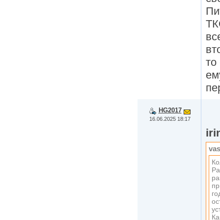
Пи
ТК
вс
вт
то
ем
пе
HG2017
16.06.2025 18:17
ir
va
Ко
Ра
ра
пр
го
ос
ус
Ка