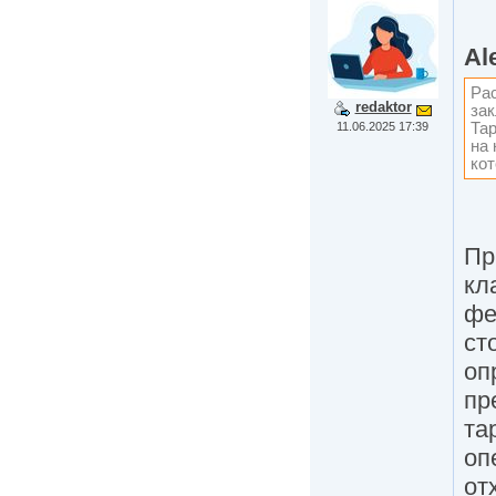
Al
Рас
redaktor
за
11.06.2025 17:39
Та
на 
кот
Пр
кл
фе
ст
оп
пр
та
оп
от