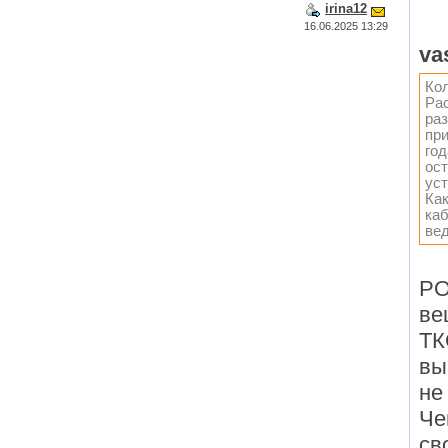
irina12
16.06.2025 13:29
va
Кол
Рас
ра
при
год
ос
уст
Как
ка
вед
РО
ве
ТК
вы
не
Че
св