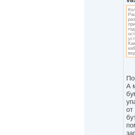
Кол
Рас
ра
при
год
ос
уст
Как
ка
вед
По
А 
бу
уп
от
бу
по
за