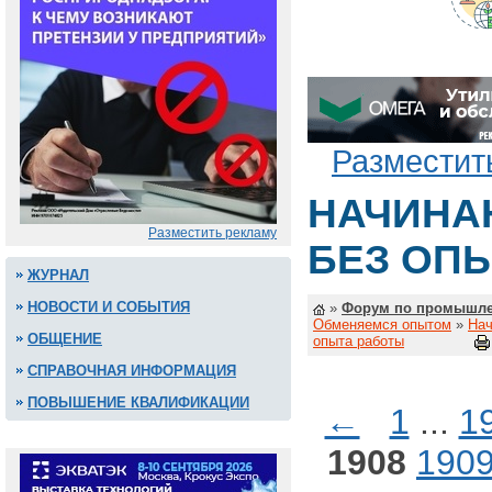
Разместит
НАЧИНА
Разместить рекламу
БЕЗ ОП
ЖУРНАЛ
НОВОСТИ И СОБЫТИЯ
»
Форум по промышле
Обменяемся опытом
»
Нач
ОБЩЕНИЕ
опыта работы
СПРАВОЧНАЯ ИНФОРМАЦИЯ
ПОВЫШЕНИЕ КВАЛИФИКАЦИИ
←
1
...
1
1908
190