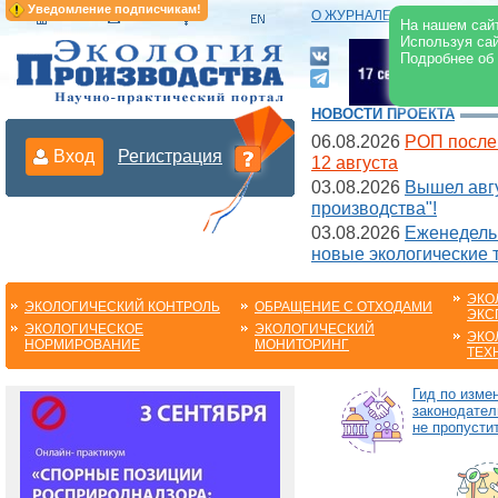
Уведомление подписчикам!
О ЖУРНАЛЕ
|
ЭЛЕКТРОНН
На нашем сайт
Используя сай
Подробнее об
НОВОСТИ ПРОЕКТА
06.08.2026
РОП после
Вход
Регистрация
12 августа
03.08.2026
Вышел авгу
производства"!
03.08.2026
Еженедельн
новые экологические 
ЭКО
ЭКОЛОГИЧЕСКИЙ КОНТРОЛЬ
ОБРАЩЕНИЕ С ОТХОДАМИ
ЭКС
ЭКОЛОГИЧЕСКОЕ
ЭКОЛОГИЧЕСКИЙ
ЭКО
НОРМИРОВАНИЕ
МОНИТОРИНГ
ТЕХ
Гид по изме
законодател
не пропустит