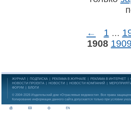
п
←
1
...
1
1908
190
ЖУРНАЛ
|
ПОДПИСКА
|
РЕКЛАМА В ЖУРНАЛЕ
|
РЕКЛАМА В ИНТЕРНЕТ
|
НОВОСТИ ПРОЕКТА
|
НОВОСТИ
|
НОВОСТИ КОМПАНИЙ
|
МЕРОПРИЯТ
ФОРУМ
|
БЛОГИ
© 2004-2026
Издательский дом «Отраслевые ведомости»
. Все права защище
Копирование информации данного сайта допускается только при условии указ