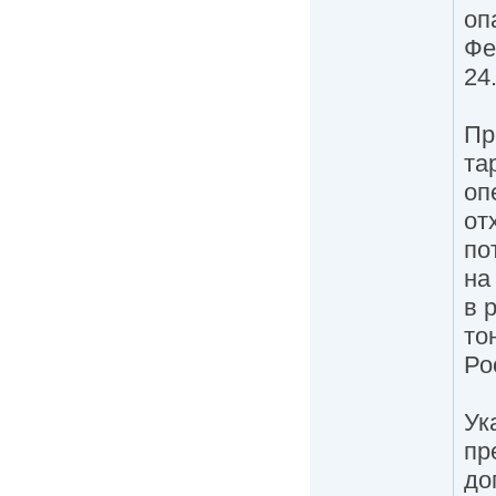
оп
Фе
24
Пр
та
оп
от
по
на
в 
то
Ро
Ук
пр
до