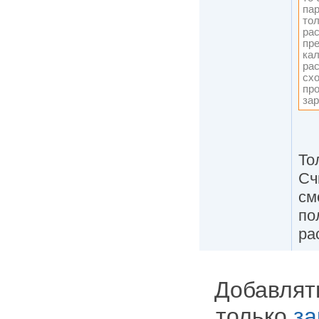
пар
тол
рас
пре
кал
рас
сх
про
за
То
Сч
см
по
ра
Добавлят
только
за