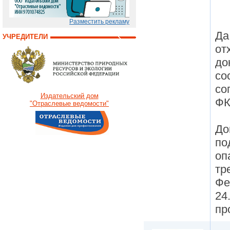
Разместить рекламу
Да
УЧРЕДИТЕЛИ
от
до
со
со
Издательский дом
ФК
"Отраслевые ведомости"
До
по
оп
тр
Фе
24
пр