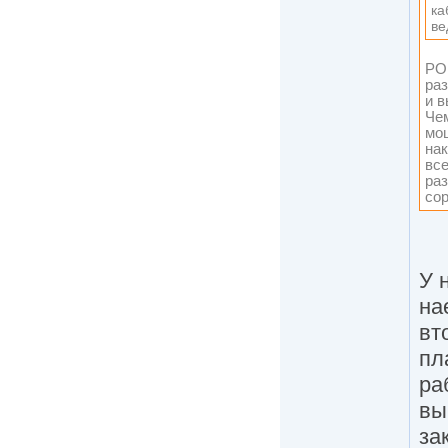
ка
ве
РО
раз
и в
Че
мощ
на
все
раз
сор
У 
на
вт
пл
ра
вы
за