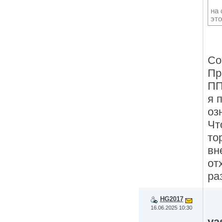
на 
это
Со
Пр
ПП
я 
оз
Чт
то
вн
от
ра
HG2017
16.06.2025 10:30
va