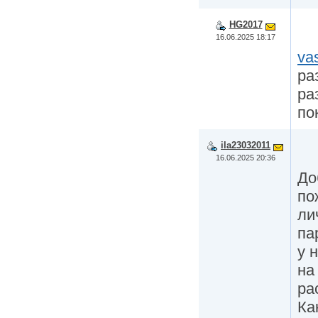
HG2017
16.06.2025 18:17
va
ра
ра
по
ila23032011
16.06.2025 20:36
До
по
ли
па
у 
на
ра
Ка