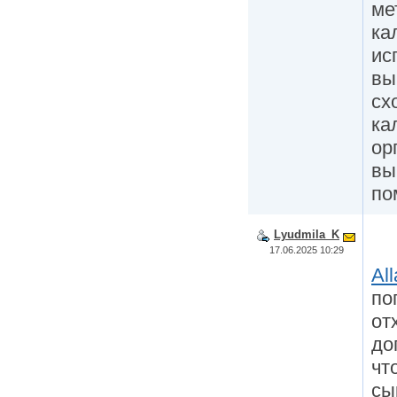
ме
ка
ис
вы
сх
ка
ор
вы
по
Lyudmila_K
17.06.2025 10:29
Al
по
от
до
чт
сы