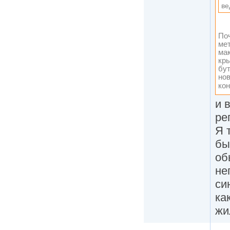
ве
Поч
ме
ма
кры
бут
нов
ко
и 
ре
Я 
бы
об
не
си
ка
жи