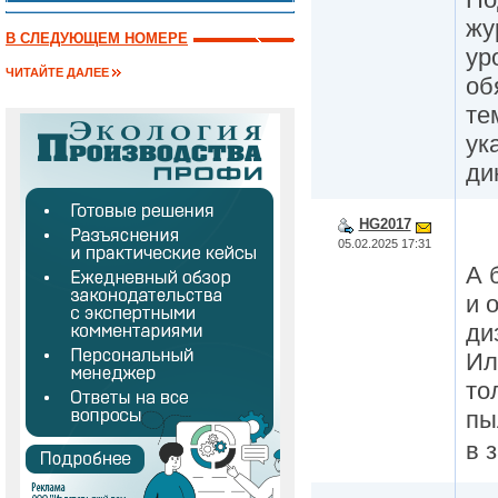
жу
В СЛЕДУЮЩЕМ НОМЕРЕ
ур
ЧИТАЙТЕ ДАЛЕЕ
об
те
ук
ди
HG2017
05.02.2025 17:31
А 
и 
ди
Ил
то
пы
в 