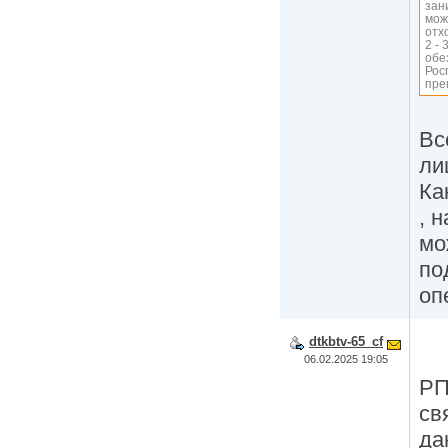
зан
мож
отх
2 -
обе
Рос
пре
Вс
ли
Ка
, 
мо
по
оп
dtkbtv-65_cf
06.02.2025 19:05
РП
св
да