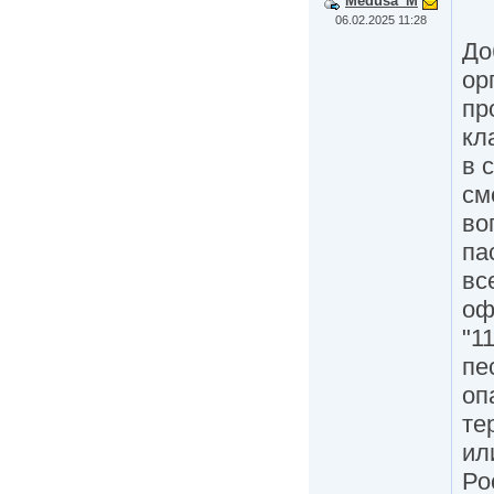
Medusa_M
06.02.2025 11:28
До
ор
пр
кл
в 
см
во
па
вс
оф
"1
пе
оп
те
ил
Ро