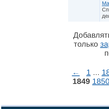
Ma
Сп
де
Добавлят
только
за
п
←
1
...
1
1849
185