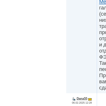
Me
га
(с
ни
тр
пр
от
и 
от
ФЭ
Та
пе
Пр
ва
сд
Dana55
06.02.2025 12:28