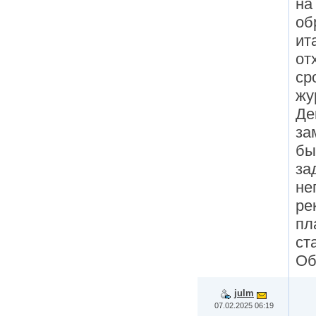
на
об
ит
от
ср
жу
Де
за
бы
за
не
ре
пл
ст
Об
julm
07.02.2025 06:19