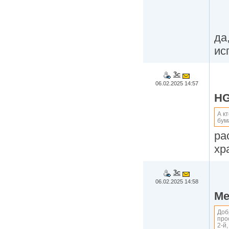
да
ис
3c
06.02.2025 14:57
HG
А к
бум
ра
хр
3c
06.02.2025 14:58
Me
Доб
про
2-й