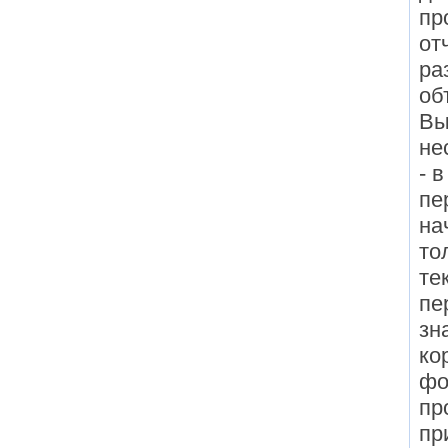
пр
от
ра
об
Вы
не
- 
пе
на
то
те
пе
зн
ко
фо
пр
пр