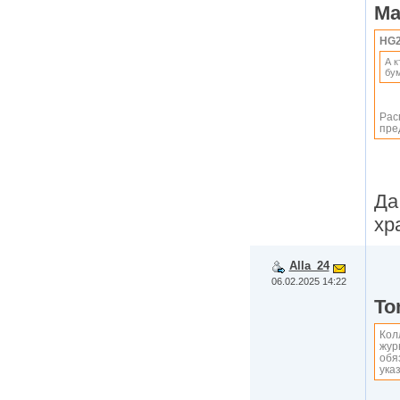
Ma
HG2
А к
бу
Рас
пре
Да
хр
Alla_24
06.02.2025 14:22
To
Кол
жур
обя
ука