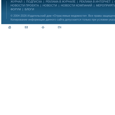
ЖУРНАЛ
|
ПОДПИСКА
|
РЕКЛАМА В ЖУРНАЛЕ
|
РЕКЛАМА В ИНТЕРНЕТ
|
НОВОСТИ ПРОЕКТА
|
НОВОСТИ
|
НОВОСТИ КОМПАНИЙ
|
МЕРОПРИЯТ
ФОРУМ
|
БЛОГИ
© 2004-2026
Издательский дом «Отраслевые ведомости»
. Все права защище
Копирование информации данного сайта допускается только при условии указ