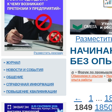
Разместит
НАЧИНА
Разместить рекламу
БЕЗ ОП
ЖУРНАЛ
НОВОСТИ И СОБЫТИЯ
»
Форум по промышле
Обменяемся опытом
»
Нач
ОБЩЕНИЕ
опыта работы
СПРАВОЧНАЯ ИНФОРМАЦИЯ
ПОВЫШЕНИЕ КВАЛИФИКАЦИИ
←
1
...
1
1849
185