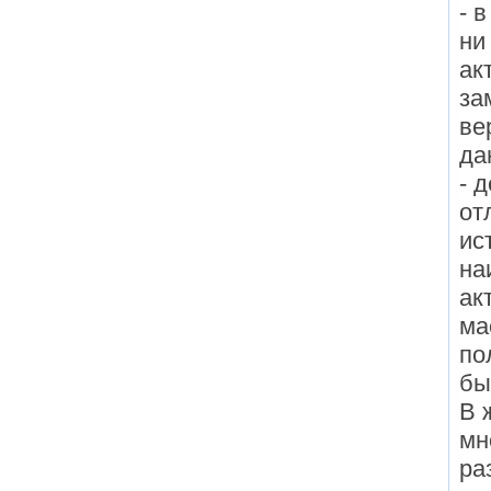
- 
ни
ак
за
ве
да
- 
от
ис
на
ак
ма
по
бы
В 
мн
ра