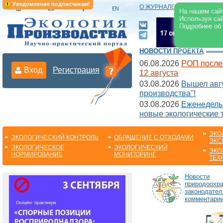
Уведомление подписчикам!
О ЖУРНАЛЕ
|
ЭЛЕКТРОНН
На нашем сайт
Используя сай
Подробнее об
НОВОСТИ ПРОЕКТА
06.08.2026
РОП после
Вход
Регистрация
12 августа
03.08.2026
Вышел авгу
производства"!
03.08.2026
Еженедельн
новые экологические 
ЭКО
ЭКОЛОГИЧЕСКИЙ КОНТРОЛЬ
ОБРАЩЕНИЕ С ОТХОДАМИ
ЭКС
ЭКОЛОГИЧЕСКОЕ
ЭКОЛОГИЧЕСКИЙ
ЭКО
НОРМИРОВАНИЕ
МОНИТОРИНГ
ТЕХ
Новости
природоохра
законодател
комментарии