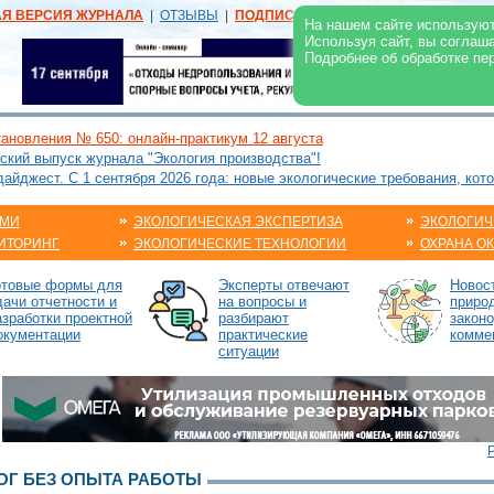
АЯ ВЕРСИЯ ЖУРНАЛА
|
ОТЗЫВЫ
|
ПОДПИСКА
|
РЕКЛАМА:
В ЖУРНАЛЕ
В
На нашем сайте используют
Используя сайт, вы соглаш
Подробнее об обработке пе
ановления № 650: онлайн-практикум 12 августа
ский выпуск журнала "Экология производства"!
йджест. С 1 сентября 2026 года: новые экологические требования, кот
АМИ
ЭКОЛОГИЧЕСКАЯ ЭКСПЕРТИЗА
ЭКОЛОГИЧ
ИТОРИНГ
ЭКОЛОГИЧЕСКИЕ ТЕХНОЛОГИИ
ОХРАНА О
отовые формы для
Эксперты отвечают
Новос
дачи отчетности и
на вопросы и
приро
азработки проектной
разбирают
закон
окументации
практические
комме
ситуации
Г БЕЗ ОПЫТА РАБОТЫ