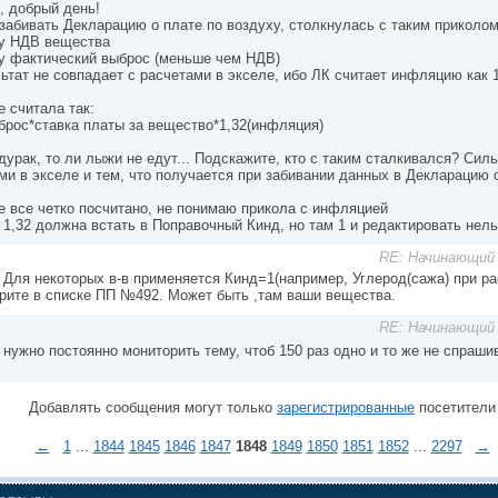
, добрый день!
забивать Декларацию о плате по воздуху, столкнулась с таким приколом
у НДВ вещества
у фактический выброс (меньше чем НДВ)
льтат не совпадает с расчетами в экселе, ибо ЛК считает инфляцию как
е считала так:
брос*ставка платы за вещество*1,32(инфляция)
 дурак, то ли лыжи не едут... Подскажите, кто с таким сталкивался? Сил
ми в экселе и тем, что получается при забивании данных в Декларацию 
е все четко посчитано, не понимаю прикола с инфляцией
 1,32 должна встать в Поправочный Кинд, но там 1 и редактировать нель
RE: Начинающий 
, Для некоторых в-в применяется Кинд=1(например, Углерод(сажа) при ра
рите в списке ПП №492. Может быть ,там ваши вещества.
RE: Начинающий 
, нужно постоянно мониторить тему, чтоб 150 раз одно и то же не спраш
Добавлять сообщения могут только
зарегистрированные
посетители
←
1
...
1844
1845
1846
1847
1848
1849
1850
1851
1852
...
2297
→