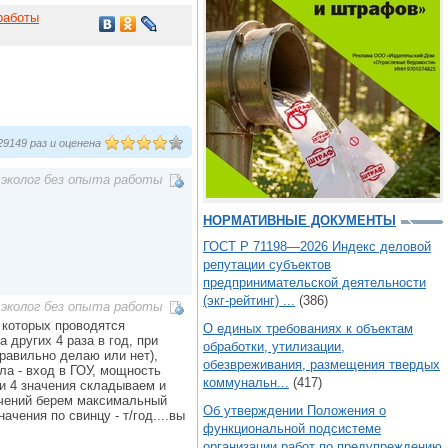
работы
9149 раз и оценена
эколог без опыта работы
НОРМАТИВНЫЕ ДОКУМЕНТЫ
ГОСТ Р 71198—2026 Индекс деловой
репутации субъектов
предпринимательской деятельности
(экг-рейтинг) ...
(386)
эколог без опыта работы
 которых проводятся
О единых требованиях к объектам
 других 4 раза в год, при
обработки, утилизации,
правильно делаю или нет),
обезвреживания, размещения твердых
ла - вход в ГОУ, мощность
коммунальн...
(417)
ти 4 значения складываем и
ачений берем максимальный
Об утверждении Положения о
чения по свинцу - т/год....вы
функциональной подсистеме
организации работ по предупреждению