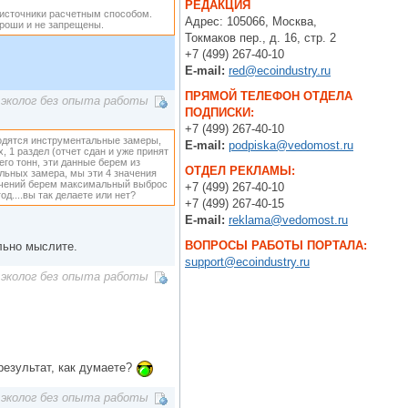
РЕДАКЦИЯ
 источники расчетным способом.
Адрес: 105066, Москва,
ороши и не запрещены.
Токмаков пер., д. 16, стр. 2
+7 (499) 267-40-10
E-mail:
red@ecoindustry.ru
ПРЯМОЙ ТЕЛЕФОН ОТДЕЛА
эколог без опыта работы
ПОДПИСКИ:
+7 (499) 267-40-10
водятся инструментальные замеры,
E-mail:
podpiska@vedomost.ru
х, 1 раздел (отчет сдан и уже принят
его тонн, эти данные берем из
ОТДЕЛ РЕКЛАМЫ:
альных замера, мы эти 4 значения
начений берем максимальный выброс
+7 (499) 267-40-10
д....вы так делаете или нет?
+7 (499) 267-40-15
E-mail:
reklama@vedomost.ru
ВОПРОСЫ РАБОТЫ ПОРТАЛА:
льно мыслите.
support@ecoindustry.ru
эколог без опыта работы
результат, как думаете?
эколог без опыта работы