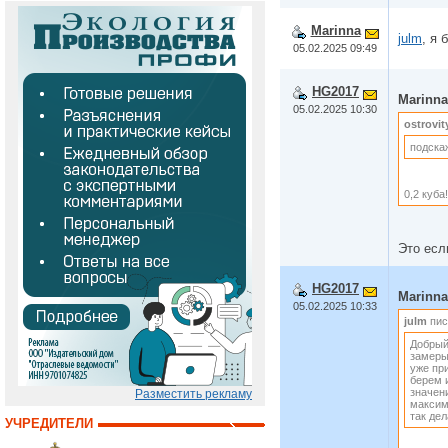
Marinna
julm
, я
05.02.2025 09:49
HG2017
Marinna
05.02.2025 10:30
ostrovi
подска
0,2 куба!
Это есл
HG2017
Marinna
05.02.2025 10:33
julm
пис
Добрый
замеры,
уже пр
берем 
значен
Разместить рекламу
максим
так дел
УЧРЕДИТЕЛИ