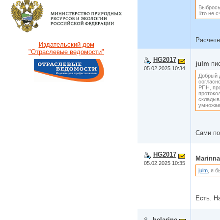
Выбросы
Кто не 
Расчетн
Издательский дом
"Отраслевые ведомости"
HG2017
julm
пис
05.02.2025 10:34
Добрый 
согласно
РПН, про
протокол
складыв
умножаем
Сами по
HG2017
Marinna
05.02.2025 10:35
julm
, я 
Есть. Н
helarine