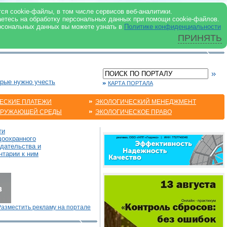
 ИНТЕРНЕТ
ся cookie-файлы, в том числе сервисов веб-аналитики.
аетесь на обработку персональных данных при помощи cookie-файлов.
рсональных данных вы можете узнать в
Политике конфиденциальности
ПРИНЯТЬ
орые нужно учесть
КАРТА ПОРТАЛА
ЕСКИЕ ПЛАТЕЖИ
ЭКОЛОГИЧЕСКИЙ МЕНЕДЖМЕНТ
КРУЖАЮЩЕЙ СРЕДЫ
ЭКОЛОГИЧЕСКОЕ ПРАВО
ти
доохранного
одательства и
нтарии к ним
Разместить рекламу на портале