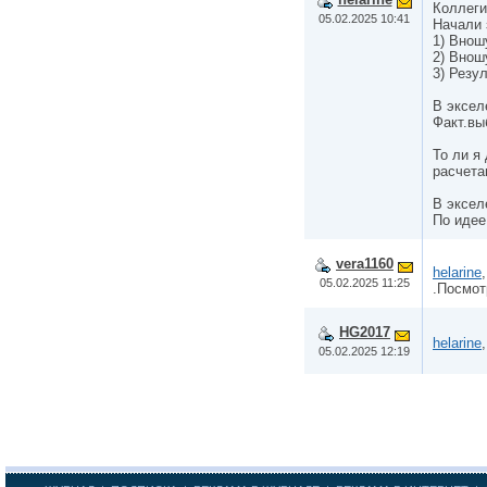
Коллеги
05.02.2025 10:41
Начали 
1) Внош
2) Внош
3) Резу
В эксел
Факт.вы
То ли я
расчета
В эксел
По идее
vera1160
helarine
05.02.2025 11:25
.Посмот
HG2017
helarine
05.02.2025 12:19