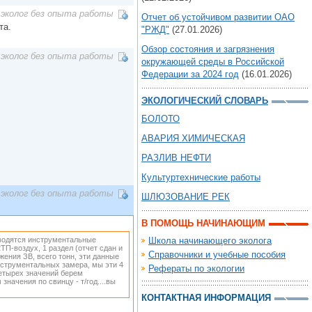
эколог без опыта работы
Отчет об устойчивом развитии ОАО
та.
"РЖД"
(27.01.2026)
Обзор состояния и загрязнения
эколог без опыта работы
окружающей среды в Российской
Федерации за 2024 год
(16.01.2026)
ЭКОЛОГИЧЕСКИЙ СЛОВАРЬ
БОЛОТО
АВАРИЯ ХИМИЧЕСКАЯ
РАЗЛИВ НЕФТИ
Культуртехнические работы
эколог без опыта работы
ШЛЮЗОВАНИЕ РЕК
В ПОМОЩЬ НАЧИНАЮЩИМ
оводятся инструментальные
Школа начинающего эколога
2ТП-воздух, 1 раздел (отчет сдан и
Справочники и учебные пособия
жения ЗВ, всего тонн, эти данные
инструментальных замера, мы эти 4
Рефераты по экологии
четырех значений берем
начения по свинцу - т/год....вы
КОНТАКТНАЯ ИНФОРМАЦИЯ