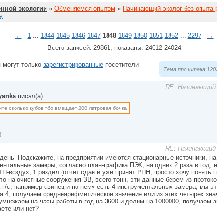
нной экологии
»
Обменяемся опытом
»
Начинающий эколог без опыта 
у
←
1
...
1844
1845
1846
1847
1848
1849
1850
1851
1852
...
2297
→
Всего записей: 29861, показаны: 24012-24024
 могут только
зарегистрированные
посетители
Тема прочитана 1202
RE: Начинающий 
tyanka
писал(а)
ите сколько кубов тбо вмещает 200 литровая бочка
!
RE: Начинающий 
день! Подскажите, на предприятии имеются стационарные источники, на
ентальные замеры, согласно план-графика ПЭК, на одних 2 раза в год, на
ТП-воздух, 1 раздел (отчет сдан и уже принят РПН, просто хочу понять 
ло на очистные сооружения ЗВ, всего тонн, эти данные берем из протоко
 г/с, например свинец и по нему есть 4 инструментальных замера, мы э
а 4, получаем среднеарифметическое значение или из этих четырех зн
умножаем на часы работы в год на 3600 и делим на 1000000, получаем зна
аете или нет?