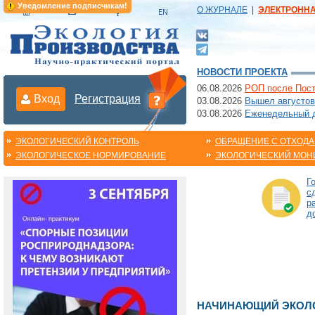
Уведомление подписчикам!
О ЖУРНАЛЕ
|
ЭЛЕКТРОНН
НОВОСТИ ПРОЕКТА
06.08.2026
РОП после Пост
Вход
Регистрация
03.08.2026
Вышел августов
03.08.2026
Еженедельный да
ЭКОЛОГИЧЕСКИЙ КОНТРОЛЬ
ОБРАЩЕНИЕ С ОТХОД
ЭКОЛОГИЧЕСКОЕ НОРМИРОВАНИЕ
ЭКОЛОГИЧЕСКИЙ МОН
Г
с
р
д
НАЧИНАЮЩИЙ ЭКОЛО