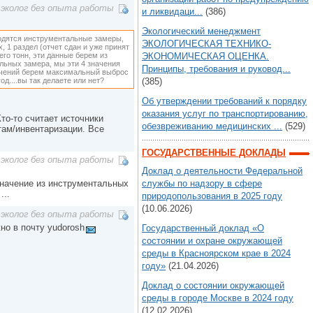
эколог без опыта работы
и ликвидаци...
(386)
Экологический менеджмент
водятся инструментальные замеры,
ЭКОЛОГИЧЕСКАЯ ТЕХНИКО-
х, 1 раздел (отчет сдан и уже принят
его тонн, эти данные берем из
ЭКОНОМИЧЕСКАЯ ОЦЕНКА.
альных замера, мы эти 4 значения
Принципы, требования и руковод...
начений берем максимальный выброс
д....вы так делаете или нет?
(385)
Об утверждении требований к порядку
оказания услуг по транспортированию,
то-то считает источники
обезвреживанию медицинских ...
(529)
там/инвентаризации. Все
ГОСУДАРСТВЕННЫЕ ДОКЛАДЫ
эколог без опыта работы
Доклад о деятельности Федеральной
значение из инструментальных
службы по надзору в сфере
...
природопользования в 2025 году
(10.06.2026)
эколог без опыта работы
о в почту yudorosh
Государственный доклад «О
состоянии и охране окружающей
среды в Красноярском крае в 2024
году»
(21.04.2026)
Доклад о состоянии окружающей
среды в городе Москве в 2024 году
(12.02.2026)