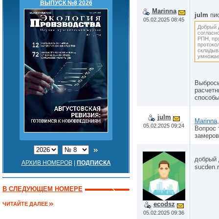
ВЫПУСК №8 2026
Marinna
julm
пис
05.02.2025 08:45
Добрый 
согласно
РПН, про
протокол
складыв
умножаем
Выбросы
расчетн
способы
julm
Marinna
,
05.02.2025 09:24
Вопрос 
замеров
добрый 
АРХИВ НОМЕРОВ
|
ПОДПИСКА
sucden.r
В СЛЕДУЮЩЕМ НОМЕРЕ
ecodsz
ЧИТАЙТЕ ДАЛЕЕ
05.02.2025 09:36