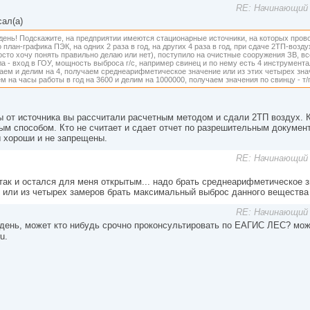
RE: Начинающий 
ал(а)
день! Подскажите, на предприятии имеются стационарные источники, на которых про
 план-графика ПЭК, на одних 2 раза в год, на других 4 раза в год, при сдаче 2ТП-возду
сто хочу понять правильно делаю или нет), поступило на очистные сооружения ЗВ, вс
а - вход в ГОУ, мощность выброса г/с, например свинец и по нему есть 4 инструмент
аем и делим на 4, получаем среднеарифметическое значение или из этих четырех з
 на часы работы в год на 3600 и делим на 1000000, получаем значения по свинцу - т/го
 от источника вы рассчитали расчетным методом и сдали 2ТП воздух. К
ым способом. Кто не считает и сдает отчет по разрешительным докумен
 хороши и не запрещены.
RE: Начинающий 
так и остался для меня открытым... надо брать среднеарифметическое 
 или из четырех замеров брать максимальный выброс данного вещества 
RE: Начинающий 
день, может кто нибудь срочно проконсультировать по ЕАГИС ЛЕС? можн
u.