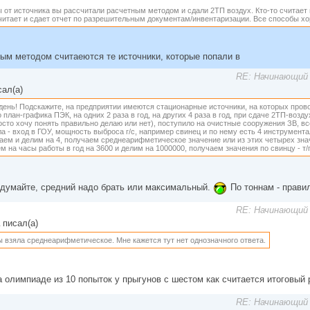
 от источника вы рассчитали расчетным методом и сдали 2ТП воздух. Кто-то считает
считает и сдает отчет по разрешительным документам/инвентаризации. Все способы х
ым методом считаеются те источники, которые попали в
RE: Начинающий 
ал(а)
день! Подскажите, на предприятии имеются стационарные источники, на которых про
 план-графика ПЭК, на одних 2 раза в год, на других 4 раза в год, при сдаче 2ТП-возду
сто хочу понять правильно делаю или нет), поступило на очистные сооружения ЗВ, вс
а - вход в ГОУ, мощность выброса г/с, например свинец и по нему есть 4 инструмент
аем и делим на 4, получаем среднеарифметическое значение или из этих четырех з
 на часы работы в год на 3600 и делим на 1000000, получаем значения по свинцу - т/го
думайте, средний надо брать или максимальный.
По тоннам - прави
RE: Начинающий 
писал(а)
бы взяла среднеарифметическое. Мне кажется тут нет однозначного ответа.
а олимпиаде из 10 попыток у прыгунов с шестом как считается итоговый 
RE: Начинающий 