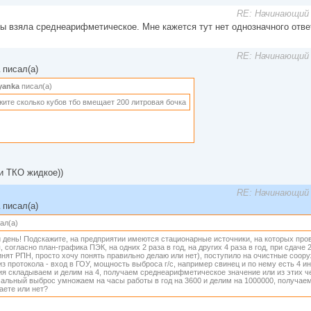
RE: Начинающий 
 бы взяла среднеарифметическое. Мне кажется тут нет однозначного отве
RE: Начинающий 
писал(а)
tyanka
писал(а)
жите сколько кубов тбо вмещает 200 литровая бочка
и ТКО жидкое))
RE: Начинающий 
писал(а)
ал(а)
 день! Подскажите, на предприятии имеются стационарные источники, на которых пр
 согласно план-графика ПЭК, на одних 2 раза в год, на других 4 раза в год, при сдаче 
инят РПН, просто хочу понять правильно делаю или нет), поступило на очистные соору
из протокола - вход в ГОУ, мощность выброса г/с, например свинец и по нему есть 4 
ия складываем и делим на 4, получаем среднеарифметическое значение или из этих 
альный выброс умножаем на часы работы в год на 3600 и делим на 1000000, получаем з
аете или нет?