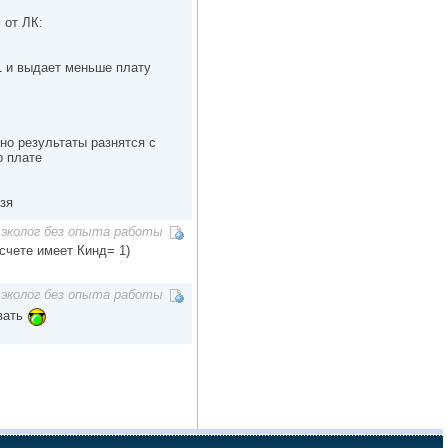
 от ЛК:
 1 и выдает меньше плату
ьно результаты разнятся с
о плате
зя
эколог без опыта работы
счете имеет Кинд= 1)
эколог без опыта работы
ивать