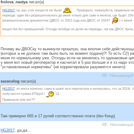
frolova_nastya
писал(а)
HG2017
, ну, раз этих веществ не было
... Проверьте, пожалуйста, правильно м
периода: один без разрешительного до июня только для сажи и железа, где будет 100
разрешительным документом (ДВОС от 2023 года или ДВОС от 2024?
) с июня,
вещества без превышений. Отходы вообще не делю на периоды, так как ДВОС была,
Почему вы ДВОСку то выкинули прошлую, она вполне себе действующа
(которых и не должно там было быть на момент подачи)?! То есть С(!) р
июня по нормальному уже. Отходы если не менялись то одинаковые ци
у меня вот новый регоператор и насчитал в 5 раз больше и я хз надо это
"установленные нормативы" (не корректировали разумеется ничего)
RE: Начинающий 
sszecolog
писал(а)
HG2017
, из инета конечно, сама в шоке! все перечитала и наткнулась, что за 2024г. с
получается сумма 875руб.!
:11:
Правильно или нет??
Там примерно 665 и 17 рупий соответственно плата (без Кинд).
RE: Начинающий 
HG2017
, да,да...