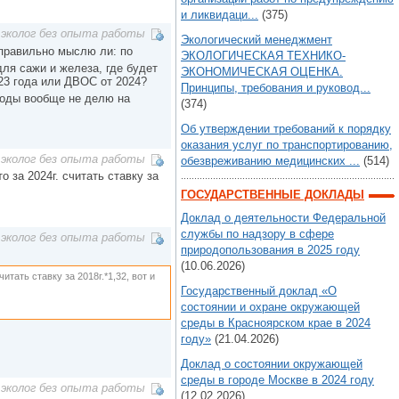
и ликвидаци...
(375)
эколог без опыта работы
Экологический менеджмент
 правильно мыслю ли: по
ЭКОЛОГИЧЕСКАЯ ТЕХНИКО-
ля сажи и железа, где будет
ЭКОНОМИЧЕСКАЯ ОЦЕНКА.
23 года или ДВОС от 2024?
Принципы, требования и руковод...
ходы вообще не делю на
(374)
Об утверждении требований к порядку
оказания услуг по транспортированию,
эколог без опыта работы
обезвреживанию медицинских ...
(514)
о за 2024г. считать ставку за
ГОСУДАРСТВЕННЫЕ ДОКЛАДЫ
Доклад о деятельности Федеральной
службы по надзору в сфере
эколог без опыта работы
природопользования в 2025 году
(10.06.2026)
читать ставку за 2018г.*1,32, вот и
Государственный доклад «О
состоянии и охране окружающей
среды в Красноярском крае в 2024
году»
(21.04.2026)
Доклад о состоянии окружающей
среды в городе Москве в 2024 году
эколог без опыта работы
(12.02.2026)