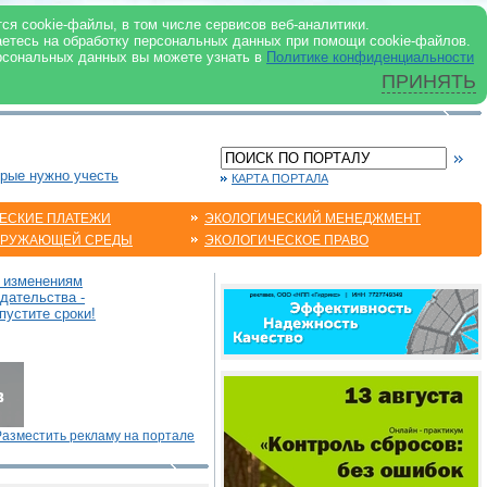
 ИНТЕРНЕТ
ся cookie-файлы, в том числе сервисов веб-аналитики.
аетесь на обработку персональных данных при помощи cookie-файлов.
рсональных данных вы можете узнать в
Политике конфиденциальности
ПРИНЯТЬ
орые нужно учесть
КАРТА ПОРТАЛА
ЕСКИЕ ПЛАТЕЖИ
ЭКОЛОГИЧЕСКИЙ МЕНЕДЖМЕНТ
КРУЖАЮЩЕЙ СРЕДЫ
ЭКОЛОГИЧЕСКОЕ ПРАВО
о изменениям
дательства -
пустите сроки!
Разместить рекламу на портале