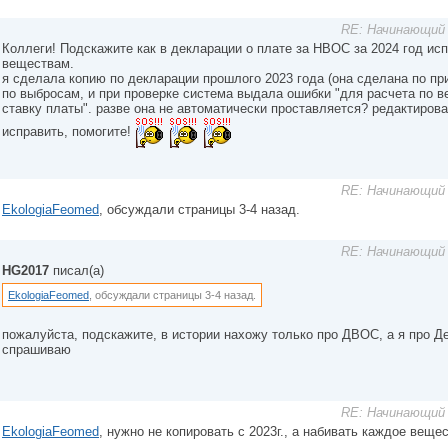
RE: Начинающий 
Коллеги! Подскажите как в декларации о плате за НВОС за 2024 год исп
веществам.
я сделала копию по декларации прошлого 2023 года (она сделана по пр
по выбросам, и при проверке система выдала ошибки "для расчета по 
ставку платы". разве она не автоматически проставляется? редактироват
исправить, помогите!
RE: Начинающий 
EkologiaFeomed
, обсуждали страницы 3-4 назад.
RE: Начинающий 
HG2017
писал(а)
EkologiaFeomed
, обсуждали страницы 3-4 назад.
пожалуйста, подскажите, в истории нахожу только про ДВОС, а я про
спрашиваю
RE: Начинающий 
EkologiaFeomed
, нужно не копировать с 2023г., а набивать каждое веще