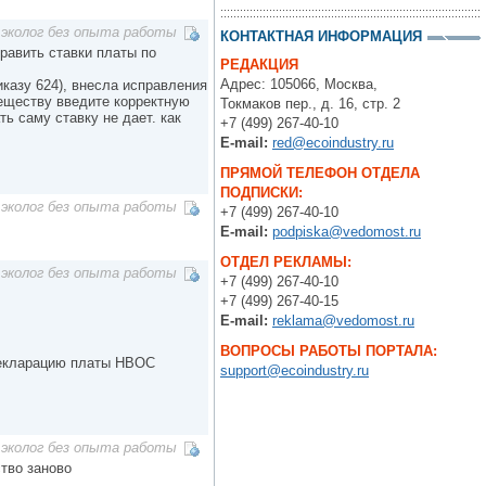
эколог без опыта работы
КОНТАКТНАЯ ИНФОРМАЦИЯ
равить ставки платы по
РЕДАКЦИЯ
Адрес: 105066, Москва,
иказу 624), внесла исправления
веществу введите корректную
Токмаков пер., д. 16, стр. 2
ь саму ставку не дает. как
+7 (499) 267-40-10
E-mail:
red@ecoindustry.ru
ПРЯМОЙ ТЕЛЕФОН ОТДЕЛА
ПОДПИСКИ:
эколог без опыта работы
+7 (499) 267-40-10
E-mail:
podpiska@vedomost.ru
ОТДЕЛ РЕКЛАМЫ:
эколог без опыта работы
+7 (499) 267-40-10
+7 (499) 267-40-15
E-mail:
reklama@vedomost.ru
ВОПРОСЫ РАБОТЫ ПОРТАЛА:
 Декларацию платы НВОС
support@ecoindustry.ru
эколог без опыта работы
ство заново