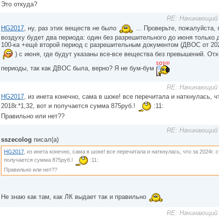
Это откуда?
RE: Начинающий 
HG2017
, ну, раз этих веществ не было
... Проверьте, пожалуйста,
воздуху будет два периода: один без разрешительного до июня только д
100-ка +ещё второй период с разрешительным документом (ДВОС от 20
) с июня, где будут указаны все-все вещества без превышений. От
периоды, так как ДВОС была, верно? Я не бум-бум
RE: Начинающий 
HG2017
, из инета конечно, сама в шоке! все перечитала и наткнулась, чт
2018г.*1,32, вот и получается сумма 875руб.!
:11:
Правильно или нет??
RE: Начинающий 
sszecolog
писал(а)
HG2017
, из инета конечно, сама в шоке! все перечитала и наткнулась, что за 2024г. с
получается сумма 875руб.!
:11:
Правильно или нет??
Не знаю как там, как ЛК выдает так и правильно
RE: Начинающий 