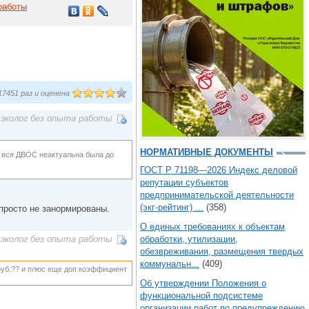
работы
7451 раз и оценена
эколог без опыта работы
НОРМАТИВНЫЕ ДОКУМЕНТЫ
 вся ДВОС неактуальна была до
ГОСТ Р 71198—2026 Индекс деловой
репутации субъектов
предпринимательской деятельности
(экг-рейтинг) ...
(358)
 просто не занормированы.
О единых требованиях к объектам
обработки, утилизации,
эколог без опыта работы
обезвреживания, размещения твердых
коммунальн...
(409)
0руб.?? и плюс еще доп.коэффициент
Об утверждении Положения о
функциональной подсистеме
организации работ по предупреждению