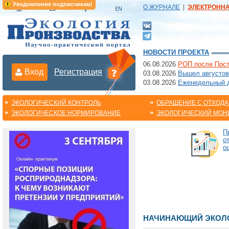
Уведомление подписчикам!
О ЖУРНАЛЕ
|
ЭЛЕКТРОНН
НОВОСТИ ПРОЕКТА
06.08.2026
РОП после Пост
Вход
Регистрация
03.08.2026
Вышел августов
03.08.2026
Еженедельный да
ЭКОЛОГИЧЕСКИЙ КОНТРОЛЬ
ОБРАЩЕНИЕ С ОТХОД
ЭКОЛОГИЧЕСКОЕ НОРМИРОВАНИЕ
ЭКОЛОГИЧЕСКИЙ МОН
П
о
о
НАЧИНАЮЩИЙ ЭКОЛО