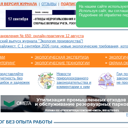
АЯ ВЕРСИЯ ЖУРНАЛА
|
ОТЗЫВЫ
|
ПОДПИСКА
|
РЕКЛАМА:
В ЖУРНАЛЕ
В
На нашем сайте используют
Используя сайт, вы соглаш
Подробнее об обработке пе
ановления № 650: онлайн-практикум 12 августа
ский выпуск журнала "Экология производства"!
йджест. С 1 сентября 2026 года: новые экологические требования, кот
АМИ
ЭКОЛОГИЧЕСКАЯ ЭКСПЕРТИЗА
ЭКОЛОГИЧ
ИТОРИНГ
ЭКОЛОГИЧЕСКИЕ ТЕХНОЛОГИИ
ОХРАНА О
редставляйте
Новости
Гид п
тчетность без
природоохранного
законо
шибок и задержек
законодательства и
не про
комментарии к ним
Г БЕЗ ОПЫТА РАБОТЫ