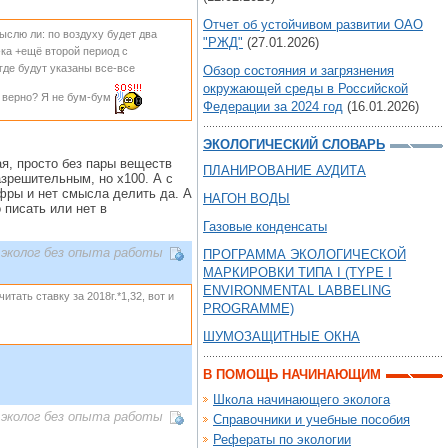
Отчет об устойчивом развитии ОАО
ыслю ли: по воздуху будет два
"РЖД"
(27.01.2026)
-ка +ещё второй период с
 где будут указаны все-все
Обзор состояния и загрязнения
окружающей среды в Российской
 верно? Я не бум-бум
Федерации за 2024 год
(16.01.2026)
ЭКОЛОГИЧЕСКИЙ СЛОВАРЬ
я, просто без пары веществ
ПЛАНИРОВАНИЕ АУДИТА
азрешительным, но х100. А с
фры и нет смысла делить да. А
НАГОН ВОДЫ
 писать или нет в
Газовые конденсаты
эколог без опыта работы
ПРОГРАММА ЭКОЛОГИЧЕСКОЙ
МАРКИРОВКИ ТИПА I (TYPE I
ENVIRONMENTAL LABBELING
читать ставку за 2018г.*1,32, вот и
PROGRAMME)
ШУМОЗАЩИТНЫЕ ОКНА
В ПОМОЩЬ НАЧИНАЮЩИМ
Школа начинающего эколога
эколог без опыта работы
Справочники и учебные пособия
Рефераты по экологии