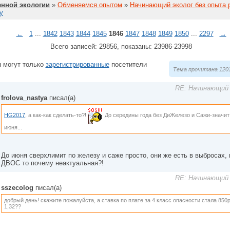
нной экологии
»
Обменяемся опытом
»
Начинающий эколог без опыта 
у
←
1
...
1842
1843
1844
1845
1846
1847
1848
1849
1850
...
2297
→
Всего записей: 29856, показаны: 23986-23998
 могут только
зарегистрированные
посетители
Тема прочитана 1201
RE: Начинающий 
frolova_nastya
писал(а)
HG2017
, а как-как сделать-то?!
До середины года без ДиЖелезо и Сажи-значит
июня...
До июня сверхлимит по железу и саже просто, они же есть в выбросах,
ДВОС то почему неактуальная?!
RE: Начинающий 
sszecolog
писал(а)
добрый день! скажите пожалуйста, а ставка по плате за 4 класс опасности стала 85
1,32??